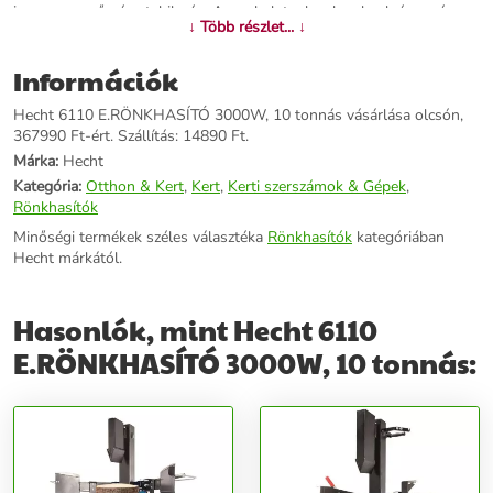
is nagyon erős és stabil gép. A markolatnak, a kereknek és a gép
↓ Több részlet... ↓
elfogatható súlyának köszönhetően könnyű a kezelhetősége.A
hasítóék nagyon gyors oda-vissza mozgása jelentősen csökkenti a
Információk
munkavégzésre fordított időt, és az átgondolt biztonsági elemek
biztosítják a kezelőszemély maximális biztonságát.Az átgondolt
Hecht 6110 E.RÖNKHASÍTÓ 3000W, 10 tonnás vásárlása olcsón,
Hecht technológia, mindig tekintettel van az Ön idejére és anyagi
367990 Ft-ért. Szállítás: 14890 Ft.
lehetőségére. Kihasználva ezeket a tulajdonságokat, ugyanannyi
egységnyi idő alatt sokkal több hasítást tud elvégezni, mintha más
Márka:
Hecht
géppel dolgozna. Az elvégzett munka nemcsak sokkal gyorsabb,
Kategória:
Otthon & Kert
,
Kert
,
Kerti szerszámok & Gépek
,
hanem nagyon sok időt és elektromos energiát is megtakaríthat
Rönkhasítók
vele.
Minőségi termékek széles választéka
Rönkhasítók
kategóriában
Hecht márkától.
További információk>>
Hasonlók, mint Hecht 6110
E.RÖNKHASÍTÓ 3000W, 10 tonnás: