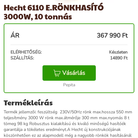
Hecht 6110 E.RÖNKHASÍTÓ
3000W, 10 tonnás
ÁR
367 990
Ft
ELÉRHETŐSÉG:
Készleten
SZÁLLÍTÁS:
14890 Ft
Vásárlás
Pepita
Termékleírás
Termék jellemzői: feszültség 230V/50Hz rönk max.hossza 550 mm
teljesítmény 3000 W rönk max.átmérője 300 mm max.nyomás 8 t
tömeg 98 kg Robusztus kialakítású és kiváló minőségű hasítóék
garantálja a tökéletes eredményt.A Hecht új konstrukciójának
köszönhetően ez az alapmodell még a nagyobb rönkök hasításánál