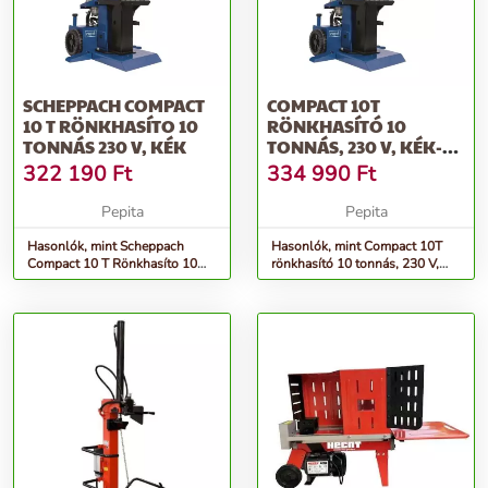
SCHEPPACH COMPACT
COMPACT 10T
10 T RÖNKHASÍTO 10
RÖNKHASÍTÓ 10
TONNÁS 230 V, KÉK
TONNÁS, 230 V, KÉK-
FEKETE
322 190
Ft
334 990
Ft
Pepita
Pepita
Hasonlók, mint Scheppach
Hasonlók, mint Compact 10T
Compact 10 T Rönkhasíto 10
rönkhasító 10 tonnás, 230 V,
tonnás 230 V, Kék
kék-fekete