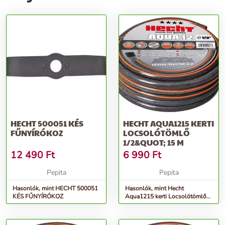
HECHT 500051 KÉS
HECHT AQUA1215 KERTI
FŰNYÍRÓKOZ
LOCSOLÓTÖMLŐ
1/2&QUOT; 15 M
12 490
Ft
6 990
Ft
Pepita
Pepita
Hasonlók, mint HECHT 500051
Hasonlók, mint Hecht
KÉS FŰNYÍRÓKOZ
Aqua1215 kerti Locsolótömlő
1/2&quot; 15 M