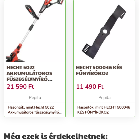
HECHT 5022
HECHT 500046 KÉS
AKKUMULÁTOROS
FŰNYÍRÓKOZ
FŰSZEGÉLYNYÍRÓ
(AKKU ÉS TÖLTŐ
21 590
Ft
11 490
Ft
NÉLKÜL)
Pepita
Pepita
Hasonlók, mint Hecht 5022
Hasonlók, mint HECHT 500046
Akkumulátoros fűszegélynyíró
KÉS FŰNYÍRÓKOZ
(Akku és töltő nélkül)
Még ezek is érdekelhetnek: