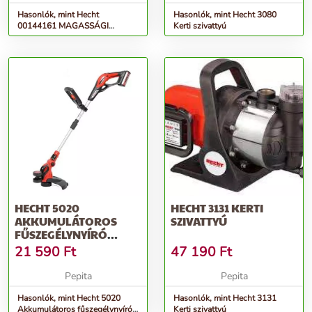
Hasonlók, mint Hecht
Hasonlók, mint Hecht 3080
00144161 MAGASSÁGI
Kerti szivattyú
ÁGVÁGÓ FŰRÉSZ Hecht 1441-
HEZ
HECHT 5020
HECHT 3131 KERTI
AKKUMULÁTOROS
SZIVATTYÚ
FŰSZEGÉLYNYÍRÓ
(AKKU ÉS TÖLTŐ
21 590
Ft
47 190
Ft
NÉLKÜL)
Pepita
Pepita
Hasonlók, mint Hecht 5020
Hasonlók, mint Hecht 3131
Akkumulátoros fűszegélynyíró
Kerti szivattyú