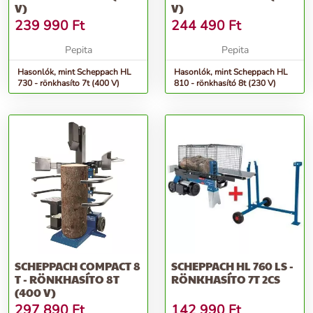
V)
V)
239 990
Ft
244 490
Ft
Pepita
Pepita
Hasonlók, mint Scheppach HL
Hasonlók, mint Scheppach HL
730 - rönkhasíto 7t (400 V)
810 - rönkhasító 8t (230 V)
SCHEPPACH COMPACT 8
SCHEPPACH HL 760 LS -
T - RÖNKHASÍTO 8T
RÖNKHASÍTO 7T 2CS
(400 V)
297 890
Ft
142 990
Ft