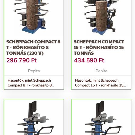
SCHEPPACH COMPACT 8
SCHEPPACH COMPACT
T - RÖNKHASÍTO 8
15 T - RÖNKHASÍTO 15
TONNÁS (230 V)
TONNÁS
296 790
Ft
434 590
Ft
Pepita
Pepita
Hasonlók, mint Scheppach
Hasonlók, mint Scheppach
Compact 8 T - rönkhasíto 8
Compact 15 T - rönkhasíto 15
tonnás (230 V)
tonnás