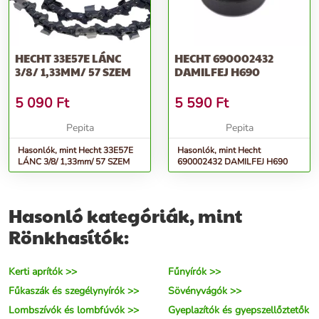
HECHT 33E57E LÁNC
HECHT 690002432
3/8/ 1,33MM/ 57 SZEM
DAMILFEJ H690
5 090
Ft
5 590
Ft
Pepita
Pepita
Hasonlók, mint Hecht 33E57E
Hasonlók, mint Hecht
LÁNC 3/8/ 1,33mm/ 57 SZEM
690002432 DAMILFEJ H690
Hasonló kategóriák, mint
Rönkhasítók:
Kerti aprítók >>
Fűnyírók >>
Fűkaszák és szegélynyírók >>
Sövényvágók >>
Lombszívók és lombfúvók >>
Gyeplazítók és gyepszellőztetők