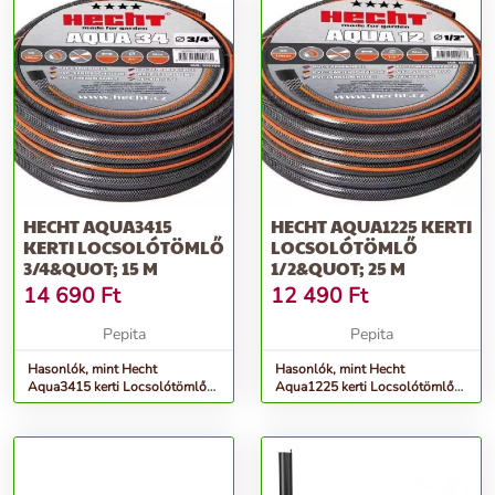
HECHT AQUA3415
HECHT AQUA1225 KERTI
KERTI LOCSOLÓTÖMLŐ
LOCSOLÓTÖMLŐ
3/4&QUOT; 15 M
1/2&QUOT; 25 M
14 690
Ft
12 490
Ft
Pepita
Pepita
Hasonlók, mint Hecht
Hasonlók, mint Hecht
Aqua3415 kerti Locsolótömlő
Aqua1225 kerti Locsolótömlő
3/4&quot; 15 M
1/2&quot; 25 M