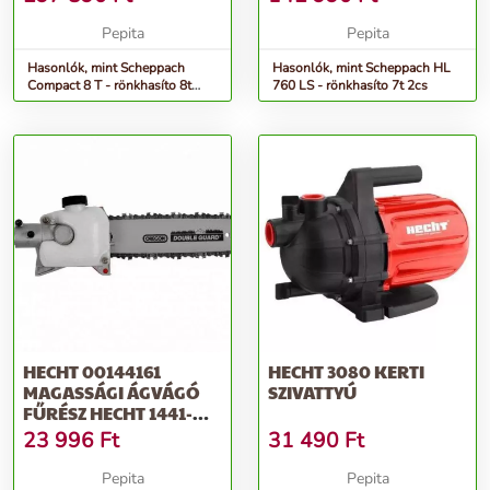
Pepita
Pepita
Hasonlók, mint Scheppach
Hasonlók, mint Scheppach HL
Compact 8 T - rönkhasíto 8t
760 LS - rönkhasíto 7t 2cs
(400 V)
HECHT 00144161
HECHT 3080 KERTI
MAGASSÁGI ÁGVÁGÓ
SZIVATTYÚ
FŰRÉSZ HECHT 1441-
HEZ
23 996
Ft
31 490
Ft
Pepita
Pepita