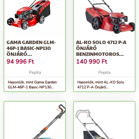
GAMA GARDEN GLM-
AL-KO SOLO 4712 P-A
46P-1 BASIC-NP130
ÖNJÁRÓ
ÖNJÁRÓ
BENZINMOTOROS
BENZINMOTOROS
FŰNYÍRÓ, 1900 W
94 996
Ft
140 990
Ft
FŰNYÍRÓ, PIROS
Pepita
Pepita
Hasonlók, mint Gama Garden
Hasonlók, mint AL-KO Solo
GLM-46P-1 Basic-NP130
4712 P-A Önjáró
önjáró Benzinmotoros fűnyíró,
Benzinmotoros Fűnyíró, 1900
Piros
W