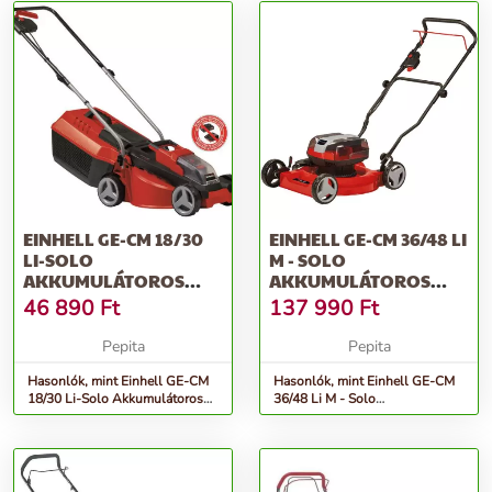
EINHELL GE-CM 18/30
EINHELL GE-CM 36/48 LI
LI-SOLO
M - SOLO
AKKUMULÁTOROS
AKKUMULÁTOROS
FŰNYÍRÓ (AKKU ÉS
FŰNYÍRÓ (AKKU ÉS
46 890
Ft
137 990
Ft
TÖLTŐ...
TÖ...
Pepita
Pepita
Hasonlók, mint Einhell GE-CM
Hasonlók, mint Einhell GE-CM
18/30 Li-Solo Akkumulátoros
36/48 Li M - Solo
Fűnyíró (Akku és töltő...
Akkumulátoros Fűnyíró (Akku
és tö...