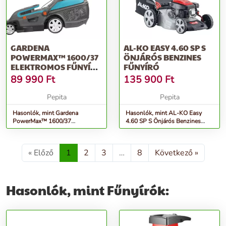
GARDENA
AL-KO EASY 4.60 SP S
POWERMAX™ 1600/37
ÖNJÁRÓS BENZINES
ELEKTROMOS FŰNYÍRÓ
FŰNYÍRÓ
1600 W / 37 CM
89 990
Ft
135 900
Ft
Pepita
Pepita
Hasonlók, mint Gardena
Hasonlók, mint AL-KO Easy
PowerMax™ 1600/37
4.60 SP S Önjárós Benzines
elektromos Fűnyíró 1600 W / 37
Fűnyíró
cm
« Előző
1
2
3
…
8
Következő »
Hasonlók, mint Fűnyírók: