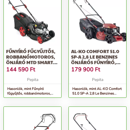
FŰNYÍRÓ FŰGYŰJTŐS,
AL-KO COMFORT 51.0
ROBBANÓMOTOROS,
SP-A 2,8 LE BENZINES
ÖNJÁRÓ MTD SMART
ÖNJÁRÓS FŰNYÍRÓ,
46 SPO 46 CM,...
PIROS-FEKETE
144 590
Ft
179 900
Ft
Pepita
Pepita
Hasonlók, mint Fűnyíró
Hasonlók, mint AL-KO Comfort
fűgyűjtős, robbanómotoros,
51.0 SP-A 2,8 Le Benzines
önjáró MTD Smart 46 SPO 46
Önjárós Fűnyíró, Piros-Fekete
cm,...