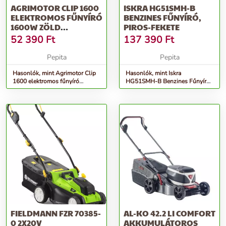
AGRIMOTOR CLIP 1600
ISKRA HG51SMH-B
ELEKTROMOS FŰNYÍRÓ
BENZINES FŰNYÍRÓ,
1600W ZÖLD
PIROS-FEKETE
(FKK4216/4)
52 390
Ft
137 390
Ft
Pepita
Pepita
Hasonlók, mint Agrimotor Clip
Hasonlók, mint Iskra
1600 elektromos fűnyíró
HG51SMH-B Benzines Fűnyíró,
1600W zöld (FKK4216/4)
Piros-Fekete
FIELDMANN FZR 70385-
AL-KO 42.2 LI COMFORT
0 2X20V
AKKUMULÁTOROS