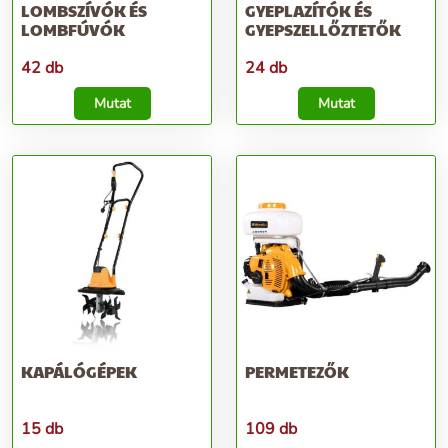
LOMBSZÍVÓK ÉS
GYEPLAZÍTÓK ÉS
LOMBFÚVÓK
GYEPSZELLŐZTETŐK
42 db
24 db
Mutat
Mutat
KAPÁLÓGÉPEK
PERMETEZŐK
15 db
109 db