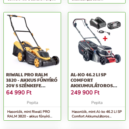
Kék-Szürke
BEMW481BH Elektromos
Fűnyíró, 1800W, 42 cm, Nara...
RIWALL PRO RALM
AL-KO 46.2 LI SP
3820 - AKKUS FŰNYÍRÓ
COMFORT
20V S SZÉNKEFE
AKKUMULÁTOROS
NÉLKÜLI MOTORRAL
FŰNYÍRÓ, SZÜRKE
64 990
Ft
249 900
Ft
Pepita
Pepita
Hasonlók, mint Riwall PRO
Hasonlók, mint Al-ko 46.2 LI SP
RALM 3820 - akkus fűnyíró
Comfort Akkumulátoros
20V s szénkefe nélküli motorral
Fűnyíró, Szürke