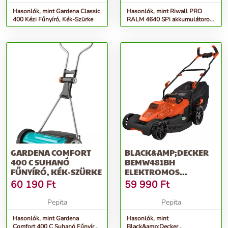
Hasonlók, mint Gardena Classic
Hasonlók, mint Riwall PRO
400 Kézi Fűnyíró, Kék-Szürke
RALM 4640 SPi akkumulátoros
önjáró Fűnyíró 40 V (Akku...
GARDENA COMFORT
BLACK&AMP;DECKER
400 C SUHANÓ
BEMW481BH
FŰNYÍRÓ, KÉK-SZÜRKE
ELEKTROMOS
FŰNYÍRÓ, 1800W, 42
60 190
Ft
59 990
Ft
CM, NARA...
Pepita
Pepita
Hasonlók, mint Gardena
Hasonlók, mint
Comfort 400 C Suhanó Fűnyíró,
Black&amp;Decker