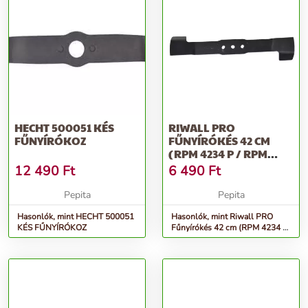
HECHT 500051 KÉS
RIWALL PRO
FŰNYÍRÓKOZ
FŰNYÍRÓKÉS 42 CM
(RPM 4234 P / RPM
4234)
12 490
Ft
6 490
Ft
Pepita
Pepita
Hasonlók, mint HECHT 500051
Hasonlók, mint Riwall PRO
KÉS FŰNYÍRÓKOZ
Fűnyírókés 42 cm (RPM 4234 P
/ RPM 4234)