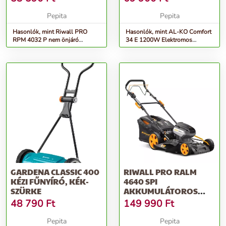
Pepita
Pepita
Hasonlók, mint Riwall PRO
Hasonlók, mint AL-KO Comfort
RPM 4032 P nem önjáró
34 E 1200W Elektromos
benzinmotoros fűnyíró 2 az 1-
Fűnyíró, Fekete-Szürke
ben
GARDENA CLASSIC 400
RIWALL PRO RALM
KÉZI FŰNYÍRÓ, KÉK-
4640 SPI
SZÜRKE
AKKUMULÁTOROS
ÖNJÁRÓ FŰNYÍRÓ 40 V
48 790
Ft
149 990
Ft
(AKKU...
Pepita
Pepita