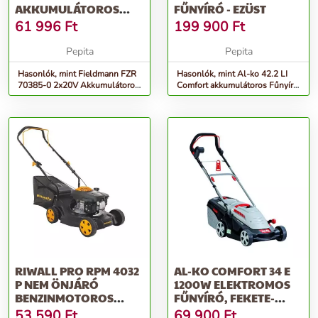
AKKUMULÁTOROS
FŰNYÍRÓ - EZÜST
FŰNYÍRÓ, ZÖLD-
61 996
Ft
199 900
Ft
FEKETE (A...
Pepita
Pepita
Hasonlók, mint Fieldmann FZR
Hasonlók, mint Al-ko 42.2 LI
70385-0 2x20V Akkumulátoros
Comfort akkumulátoros Fűnyíró
Fűnyíró, Zöld-Fekete (a...
- ezüst
RIWALL PRO RPM 4032
AL-KO COMFORT 34 E
P NEM ÖNJÁRÓ
1200W ELEKTROMOS
BENZINMOTOROS
FŰNYÍRÓ, FEKETE-
FŰNYÍRÓ 2 AZ 1-BEN
SZÜRKE
53 590
Ft
69 900
Ft