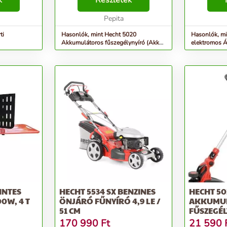
k
Részletek
csorához is. Jellemzői: - S...
[kg]&nbsp;2,05 ACCUprogram
Darálókése 
6020 Ha Önnek van kertje, ...
Pepita
garantál és 
ti
Hasonlók, mint Hecht 5020
Hasonlók, m
Akkumulátoros fűszegélynyíró (Akku
elektromos 
és töltő nélkül)
INTES
HECHT 5534 SX BENZINES
HECHT 50
0W, 4 T
ÖNJÁRÓ FŰNYÍRÓ 4,9 LE /
AKKUMU
51 CM
FŰSZEGÉL
TÖLTŐ N
170 990
Ft
21 590