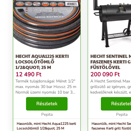
HECHT AQUA1225 KERTI
HECHT SENTINEL 
LOCSOLÓTÖMLŐ
FASZENES KERTI G
1/2&QUOT; 25 M
FÜSTÖLŐVEL
12 490
Ft
200 090
Ft
Termék tulajdonságai: Méret 1/2"
A Hecht Sentinel Max
max. nyomás 30 bar Hossz: 25 m
grillsütő az igényes, gr
Normál üzemi nyomás 10 bar 3
kedvelőknek készült, e
rétegú PVC-böl készül. A fekete
sokoldalú, luxus füstö
belső réteg megakadályozza az
Részletek
Hecht grillsütő a kén
Részlete
algásodást. A külső szürke réteg
elegáns design ötvöze
javí...
Pepita
grill kam...
Pepita
Hasonlók, mint Hecht Aqua1225 kerti
Hasonlók, mint Hecht Se
Locsolótömlő 1/2&quot; 25 M
faszenes Kerti grill füstö