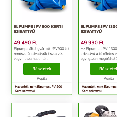
ELPUMPS JPV 900 KERTI
ELPUMPS JPV 130
SZIVATTYÚ
SZIVATTYÚ
49 490
Ft
49 990
Ft
Elpumps által gyártott JPV900 Jet
Az Elpumps JPV 1300 
rendszerű szivattyúk tiszta víz,
szivattyú a tökéletes v
vagy hozzá hasonló
egy igazán megbízhat
tulajdonságokkal rendelkező, nem
erőteljes megoldást ke
agresszív és nem éghető
Részletek
öntözéséhez. Ez a kerti
Részlete
folyadékok szállítására
biztosítja, hogy a tiszta
alkalmasak. Kiválóan
Pepita
megfelelő nyom...
Pepita
használhatók...
Hasonlók, mint Elpumps JPV 900
Hasonlók, mint Elpumps
Kerti szivattyú
Kerti szivattyú