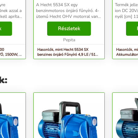
yre
A Hecht 5534 SX egy
Termék jellemzői: akku
nek azzal a
benzinmotoros önjáró fűnyíró. 4-
ion DC 20V/1x2,4 
kell aprítani
ütemű Hecht OHV motorral van
nyél [cm] 110-139
örténő
szerelve, 173cm³
munkaszéles
nergiát
k
hengerűrtartalommal, ami 4,9LE
Részletek
tömeg[kg] 1,9 A gyep gond
atuk
teljesítményt biztosít. A fűnyíró
egy alapvető
alapját az erős acél váz alkotja,
Pepita
szeretnénk, 
ami...
700
Hasonlók, mint Hecht 5534 SX
Hasonlók, m
benzines önjáró Fűnyíró 4,9 LE / 51
Akkumulátoro
cm
és töltő nélk
k: