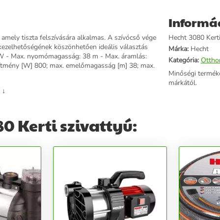
Informá
 amely tiszta felszívására alkalmas. A szívócső vége
Hecht 3080 Kerti 
 kezelhetőségének köszönhetően ideális választás
Márka:
Hecht
0 W - Max. nyomómagasság: 38 m - Max. áramlás:
Kategória:
Ottho
esítmény [W] 800; max. emelőmagasság [m] 38; max.
Minőségi termék
márkától.
 ↓
0 Kerti szivattyú: