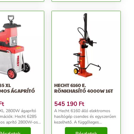
85 XL
HECHT 6160 E.
MOS ÁGAPRÍTÓ
RÖNKHASÍTÓ 4000W 16T
Ft
545 190
Ft
XL 2800W ágaprító
A Hecht 6160 álló elektromos
: Hecht 6285
hasítógép csendes és egyszerűen
mos aprító 2800W-os
kezelhető. A függőleges
 maximum 4,4 cm
felosztása alkalmas nagy fa rönk
ig képes aprítani.
hasítására is. Köszönhetően az