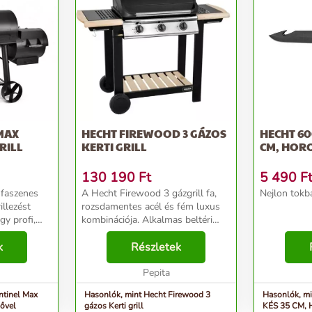
MAX
HECHT FIREWOOD 3 GÁZOS
HECHT 60
RILL
KERTI GRILL
CM, HOR
130 190
Ft
5 490
F
 faszenes
A Hecht Firewood 3 gázgrill fa,
Nejlon tokba
illezést
rozsdamentes acél és fém luxus
gy profi,
kombinációja. Alkalmas beltéri
lővel. A
illetve kültéri területeken való
yelmes és az
k
használatra. Mérete közepes
Részletek
te. A két
terekre is optimálissá teszi a
használatát. A...
Pepita
ntinel Max
Hasonlók, mint Hecht Firewood 3
Hasonlók, m
lővel
gázos Kerti grill
KÉS 35 CM