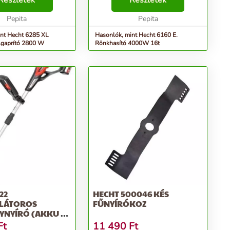
Részletek
Részletek
hosszú élettartamot
elektromos motor 4.000 wattos
egyben be...
Pepita
teljesítményének, kép...
Pepita
int Hecht 6285 XL
Hasonlók, mint Hecht 6160 E.
Ágaprító 2800 W
Rönkhasító 4000W 16t
22
HECHT 500046 KÉS
LÁTOROS
FŰNYÍRÓKOZ
YNYÍRÓ (AKKU ÉS
ÉLKÜL)
Ft
11 490
Ft