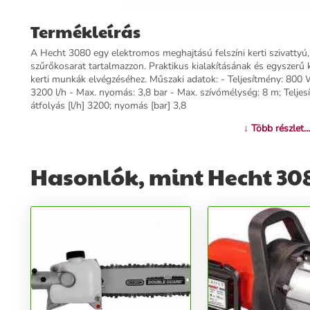
Termékleírás
A Hecht 3080 egy elektromos meghajtású felszíni kerti szivattyú,
szűrőkosarat tartalmazzon. Praktikus kialakításának és egyszerű
kerti munkák elvégzéséhez. Műszaki adatok: - Teljesítmény: 80
3200 l/h - Max. nyomás: 3,8 bar - Max. szívómélység: 8 m; Telj
átfolyás [l/h] 3200; nyomás [bar] 3,8
↓ Több részlet...
További információk>>
Hasonlók, mint Hecht 308