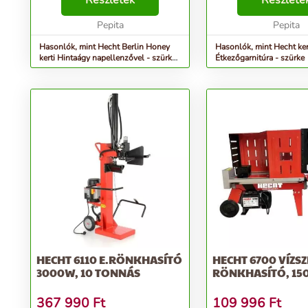
Részletek
Részlete
nedves helyen. Kerti luxus hinta
akár va
komaxittal kezelt acélcsövekbő...
Pepita
Pepita
Hasonlók, mint Hecht Berlin Honey
Hasonlók, mint Hecht ker
kerti Hintaágy napellenzővel - szürke-
Étkezőgarnitúra - szürke
barna
HECHT 6110 E.RÖNKHASÍTÓ
HECHT 6700 VÍZSZ
3000W, 10 TONNÁS
RÖNKHASÍTÓ, 150
367 990
Ft
109 996
Ft