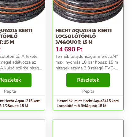
UA1215 KERTI
HECHT AQUA3415 KERTI
ÓTÖMLŐ
LOCSOLÓTÖMLŐ
; 15 M
3/4&QUOT; 15 M
t
14 690
Ft
csolótömlő. A fekete
Termék tulajdonságai: méret 3/4"
 megakadályozza az
max. nyomás 18 bar hossz: 15 m
 A külső szürke réteg
rétegek száma 3 3 rétegú PVC-
mlő tulajdonságait, jobb
böl készül. A fekete belső réteg
ot biztosít. A külső
Részletek
megakadályozza az algásodást. A
Részletek
a rétegnek
külső szürke réteg javítja a tömlő...
 ...
Pepita
Pepita
nt Hecht Aqua1215 kerti
Hasonlók, mint Hecht Aqua3415 kerti
ő 1/2&quot; 15 M
Locsolótömlő 3/4&quot; 15 M