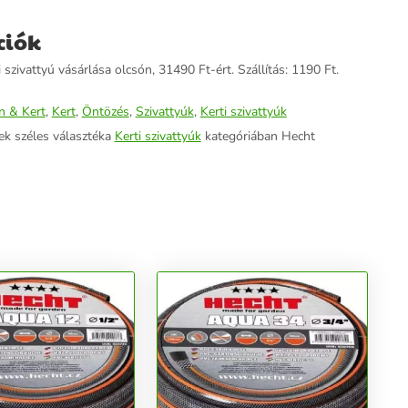
ciók
szivattyú vásárlása olcsón, 31490 Ft-ért. Szállítás: 1190 Ft.
n & Kert
,
Kert
,
Öntözés
,
Szivattyúk
,
Kerti szivattyúk
ek széles választéka
Kerti szivattyúk
kategóriában Hecht