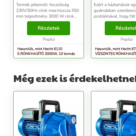
Termék jellemzői: feszültség
Ezért a háztartások eg
230V/50Hz rönk max.hossza 550
gyakrabban szembesül
mm teljesítmény 3000 W rönk
problémával, hogy fát 
max.átmérője 300 mm
A baltával, fejszével t
max.nyomás 8 t tömeg 98 kg
Részletek
aprítás nemcsak sok e
Részlete
Robusztus kialakítású és kiváló
emészt fel, de használ
minőségű hasítóék garan...
Pepita
gyakorlást is igénye...
Pepita
Hasonlók, mint Hecht 6110
Hasonlók, mint Hecht 6
E.RÖNKHASÍTÓ 3000W, 10 tonnás
VÍZSZINTES RÖNKHASÍTÓ, 1500W, 4
t
Még ezek is érdekelhetne