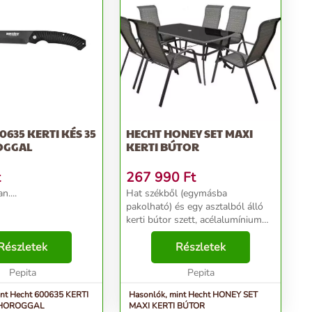
0635 KERTI KÉS 35
HECHT HONEY SET MAXI
OGGAL
KERTI BÚTOR
t
267 990
Ft
n....
Hat székből (egymásba
pakolható) és egy asztalból álló
kerti bútor szett, acélalumínium
profillal és komax
Részletek
felületkezeléssel. Asztal
Részletek
megerősített sötétített
Pepita
üveglappal. Külső és belső helyen
Pepita
használha...
int Hecht 600635 KERTI
Hasonlók, mint Hecht HONEY SET
, HOROGGAL
MAXI KERTI BÚTOR