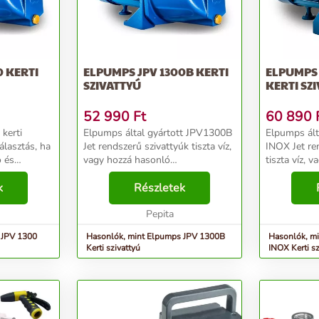
0 KERTI
ELPUMPS JPV 1300B KERTI
ELPUMPS 
SZIVATTYÚ
KERTI SZ
52 990
Ft
60 890
kerti
Elpumps által gyártott JPV1300B
Elpumps ált
álasztás, ha
Jet rendszerű szivattyúk tiszta víz,
INOX Jet re
ó és
vagy hozzá hasonló
tiszta víz, 
res a kertje
tulajdonságokkal rendelkező, nem
tulajdonság
 szivattyú
k
agresszív és nem éghető
Részletek
agresszív é
 víz
folyadékok szállítására
folyadékok s
alkalmasak. Kiválóan használhat...
Pepita
alkalmasak. 
 JPV 1300
Hasonlók, mint Elpumps JPV 1300B
Hasonlók, m
Kerti szivattyú
INOX Kerti sz