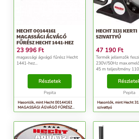
HECHT 00144161
HECHT 3131 KERTI
MAGASSÁGI ÁGVÁGÓ
SZIVATTYÚ
FŰRÉSZ HECHT 1441-HEZ
23 996
Ft
47 190
Ft
magassági ágvágó fűrész Hecht
Termék jellemzők feszültség
1441-hez...
230V/50Hz max.emel
45 m teljesítmény 1100 W
max.átfolyás 4600 l/h
Részletek
max.nyomás 4,5 bar
Részlete
max.szívómélység 8 m 
Pepita
Hecht 3131 kerti sziva
Pepita
tökéletes választá...
Hasonlók, mint Hecht 00144161
Hasonlók, mint Hecht 31
MAGASSÁGI ÁGVÁGÓ FŰRÉSZ
szivattyú
Hecht 1441-HEZ