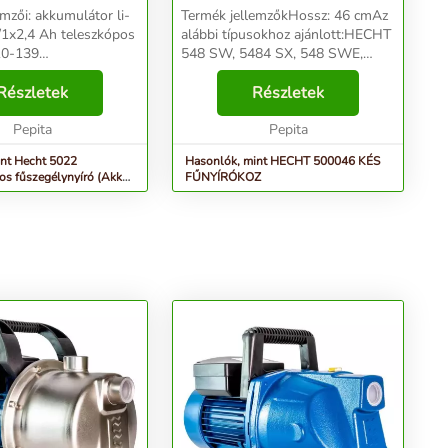
mulátor li-
Termék jellemzőkHossz: 46 cmAz
Ah teleszkópos
alábbi típusokhoz ajánlott:HECHT
548 SW, 5484 SX, 548 SWE,
ség [cn] 25,4
5484 SXE...
ozása
Részletek
Részletek
 lépés, ha azt
hogy az ...
Pepita
Pepita
int Hecht 5022
Hasonlók, mint HECHT 500046 KÉS
s fűszegélynyíró (Akku
FŰNYÍRÓKOZ
ül)