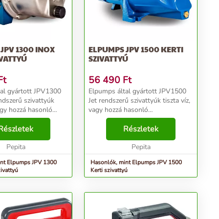
JPV 1300 INOX
ELPUMPS JPV 1500 KERTI
IVATTYÚ
SZIVATTYÚ
Ft
56 490
Ft
al gyártott JPV1300
Elpumps által gyártott JPV1500
ndszerű szivattyúk
Jet rendszerű szivattyúk tiszta víz,
vagy hozzá hasonló
vagy hozzá hasonló
okkal rendelkező, nem
tulajdonságokkal rendelkező, nem
s nem éghető
Részletek
agresszív és nem éghető
Részletek
zállítására
folyadékok szállítására
Kiválóan haszná...
Pepita
alkalmasak. Kiválóan
Pepita
használható...
int Elpumps JPV 1300
Hasonlók, mint Elpumps JPV 1500
ivattyú
Kerti szivattyú