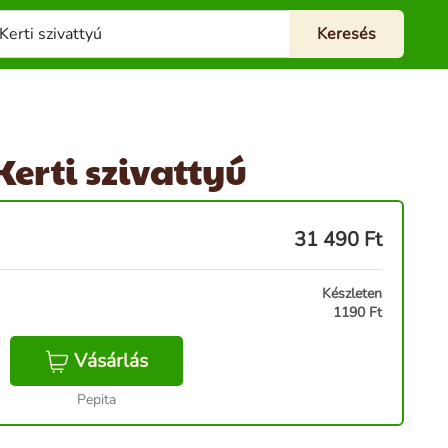
erti szivattyú
31 490
Ft
Készleten
1190 Ft
Vásárlás
Pepita