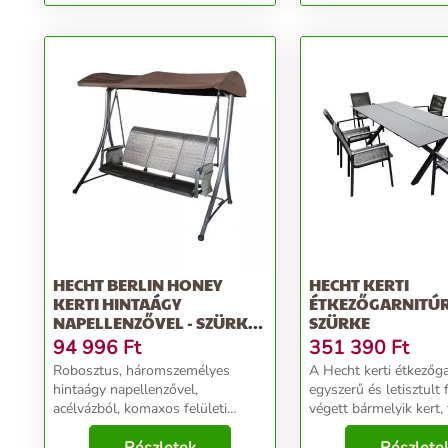
HECHT BERLIN HONEY
HECHT KERTI
KERTI HINTAÁGY
ÉTKEZŐGARNITÚR
NAPELLENZŐVEL - SZÜRKE-
SZÜRKE
BARNA
94 996
Ft
351 390
Ft
Robosztus, háromszemélyes
A Hecht kerti étkezőga
hintaágy napellenzővel,
egyszerű és letisztult
acélvázból, komaxos felületi
végett bármelyik kert,
kezeléssel. A pad tekercses
udvar kedvence lehet. 
rugókon függ. Nem használható
családi reggelihez, eb