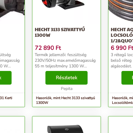
HECHT 3133 SZIVATTYÚ
HECHT AQ
1300W
LOCSOL
1/2&QUOT
72 890
Ft
6 990
F
Termék jellemzői: feszültség
3 rétegű lo
őmagasság
230V/50Hz max.emelőmagasság
belső réteg
55 m teljesítmény 1300 W
algásodást.
max.átfolyás 5400 l/h
javítja a tö
k
max.nyomás 5,5 bar
Részletek
kopásállóság
A
max.szívómélység 8 m A Hecht
narancssárg
ttyú
3133 inox ásott kút
Pepita
köszönhetően
szivattyú úszókapc...
31 Kerti
Hasonlók, mint Hecht 3133 szivattyú
Hasonlók, mi
1300W
Locsolótöml