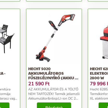
HECHT 5020
HECHT 62
A -
AKKUMULÁTOROS
ELEKTRO
FŰSZEGÉLYNYÍRÓ (AKKU ÉS
2800 W
TÖLTŐ NÉLKÜL)
21 590
Ft
79 996
rnitúra
AZ AKKUMULÁTOR ÉS A TÖLTŐ
Hecht 6285
 formája
NEM TARTOZÉK! Termék jellemzői
Termékinformációk
 terasz vagy
Akkumulátor&nbsp;LI-ion DC 20
XL elektro
Ideális egy
V, 2 Ah munkaszélesség
motorjával
édhez vagy
[cm]&nbsp;25 tömeg
ágvastagság