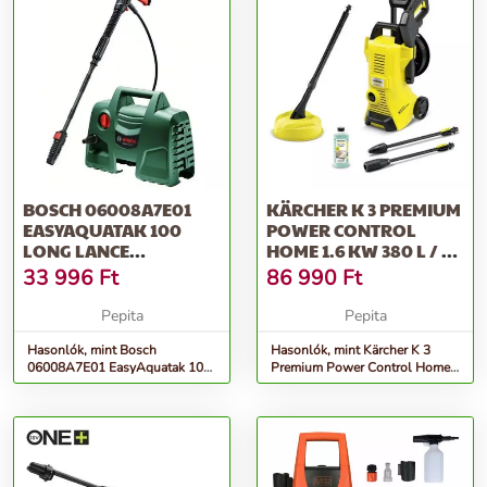
BOSCH 06008A7E01
KÄRCHER K 3 PREMIUM
EASYAQUATAK 100
POWER CONTROL
LONG LANCE
HOME 1.6 KW 380 L / H
MAGASNYOMÁSÚ
NAGYNYOMÁSÚ MOSÓ
33 996
Ft
86 990
Ft
MOSÓ
Pepita
Pepita
Hasonlók, mint Bosch
Hasonlók, mint Kärcher K 3
06008A7E01 EasyAquatak 100
Premium Power Control Home
long lance magasnyomású
1.6 kW 380 l / h Nagynyomású
mosó
mosó