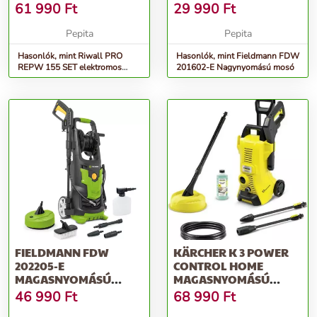
MOSÓ 150 BAR, TA...
61 990
Ft
29 990
Ft
Pepita
Pepita
Hasonlók, mint Riwall PRO
Hasonlók, mint Fieldmann FDW
REPW 155 SET elektromos
201602-E Nagynyomású mosó
magasnyomású mosó 150 bar,
ta...
FIELDMANN FDW
KÄRCHER K 3 POWER
202205-E
CONTROL HOME
MAGASNYOMÁSÚ
MAGASNYOMÁSÚ
MOSÓ, FEKETE-ZÖLD
MOSÓ
46 990
Ft
68 990
Ft