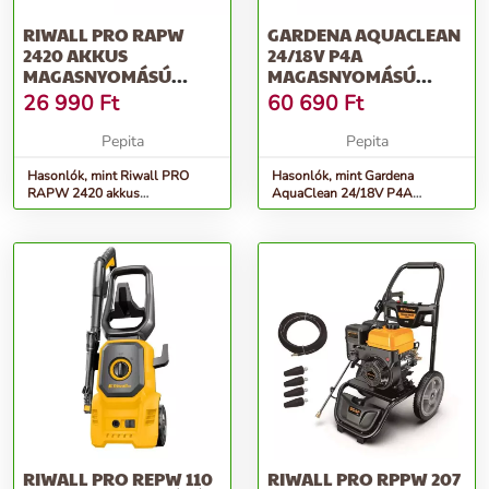
RIWALL PRO RAPW
GARDENA AQUACLEAN
2420 AKKUS
24/18V P4A
MAGASNYOMÁSÚ
MAGASNYOMÁSÚ
MOSÓ 20 V,
MÓSÓ AKKUMULÁTOR
26 990
Ft
60 690
Ft
TARTOZÉKOKKAL
NÉLKÜL
Pepita
Pepita
Hasonlók, mint Riwall PRO
Hasonlók, mint Gardena
RAPW 2420 akkus
AquaClean 24/18V P4A
magasnyomású mosó 20 V,
Magasnyomású mósó
tartozékokkal
akkumulátor nélkül
RIWALL PRO REPW 110
RIWALL PRO RPPW 207