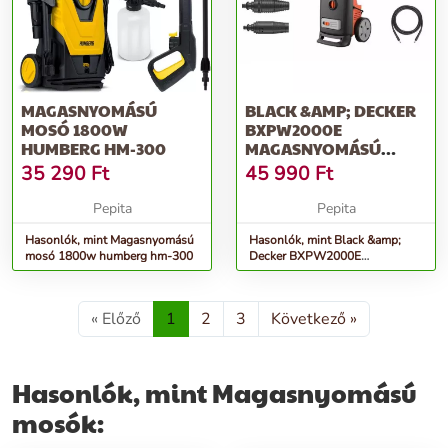
MAGASNYOMÁSÚ
BLACK &AMP; DECKER
MOSÓ 1800W
BXPW2000E
HUMBERG HM-300
MAGASNYOMÁSÚ
MOSÓ, 2000W, 140
35 290
Ft
45 990
Ft
BAR, 440 L/H
Pepita
Pepita
Hasonlók, mint Magasnyomású
Hasonlók, mint Black &amp;
mosó 1800w humberg hm-300
Decker BXPW2000E
Magasnyomású mosó, 2000W,
140 bar, 440 l/h
« Előző
1
2
3
Következő »
Hasonlók, mint Magasnyomású
mosók: