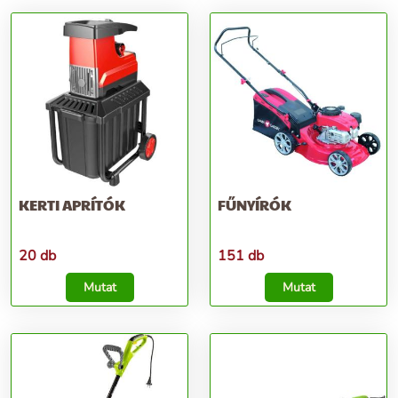
KERTI APRÍTÓK
FŰNYÍRÓK
20 db
151 db
Mutat
Mutat