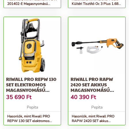
201402-E Magasnyomású
Kültéri Tisztító Oc 3 Plus 1.680-
mosó, Zöld
030.0
RIWALL PRO REPW 130
RIWALL PRO RAPW
SET ELEKTROMOS
2420 SET AKKUS
MAGASNYOMÁSÚ
MAGASNYOMÁSÚ
MOSÓ 130 BAR, TA...
MOSÓ 20 V,
35 690
Ft
40 390
Ft
TARTOZÉKOK...
Pepita
Pepita
Hasonlók, mint Riwall PRO
Hasonlók, mint Riwall PRO
REPW 130 SET elektromos
RAPW 2420 SET akkus
magasnyomású mosó 130 bar,
magasnyomású mosó 20 V,