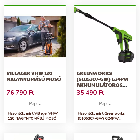
ta...
tartozékok...
VILLAGER VHW 120
GREENWORKS
NAGYNYOMÁSÚ MOSÓ
(5105307-GW) G24PW
AKKUMULÁTOROS
MAGASNYOMÁSÚ
76 790
Ft
35 490
Ft
MOSÓ, ZÖ...
Pepita
Pepita
Hasonlók, mint Villager VHW
Hasonlók, mint Greenworks
120 NAGYNYOMÁSÚ MOSÓ
(5105307-GW) G24PW
Akkumulátoros Magasnyomású
Mosó, Zö...