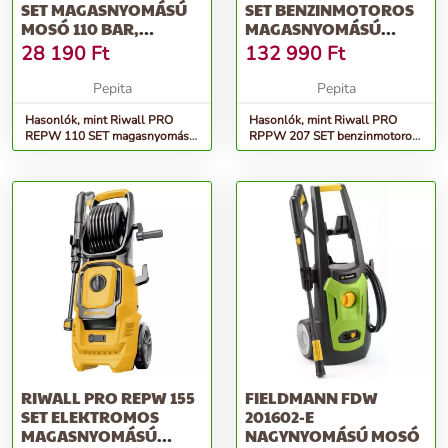
SET MAGASNYOMÁSÚ
SET BENZINMOTOROS
MOSÓ 110 BAR,
MAGASNYOMÁSÚ
TARTOZÉKOKKAL
MOSÓ 207 BAR,...
28 190
Ft
132 990
Ft
Pepita
Pepita
Hasonlók, mint Riwall PRO
Hasonlók, mint Riwall PRO
REPW 110 SET magasnyomású
RPPW 207 SET benzinmotoros
mosó 110 bar, tartozékokkal
magasnyomású mosó 207 bar,...
RIWALL PRO REPW 155
FIELDMANN FDW
SET ELEKTROMOS
201602-E
MAGASNYOMÁSÚ
NAGYNYOMÁSÚ MOSÓ