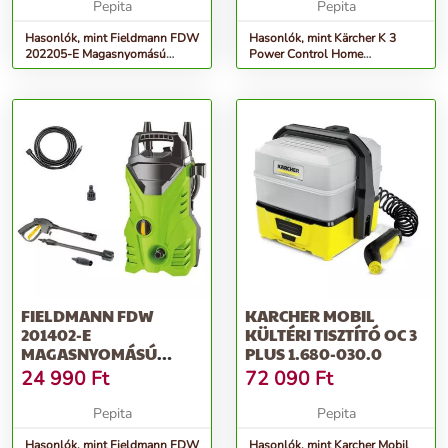
Pepita
Pepita
Hasonlók, mint Fieldmann FDW
Hasonlók, mint Kärcher K 3
202205-E Magasnyomású
Power Control Home
Mosó, Fekete-Zöld
magasnyomású mosó
FIELDMANN FDW
KARCHER MOBIL
201402-E
KÜLTÉRI TISZTÍTÓ OC 3
MAGASNYOMÁSÚ
PLUS 1.680-030.0
MOSÓ, ZÖLD
24 990
Ft
72 090
Ft
Pepita
Pepita
Hasonlók, mint Fieldmann FDW
Hasonlók, mint Karcher Mobil