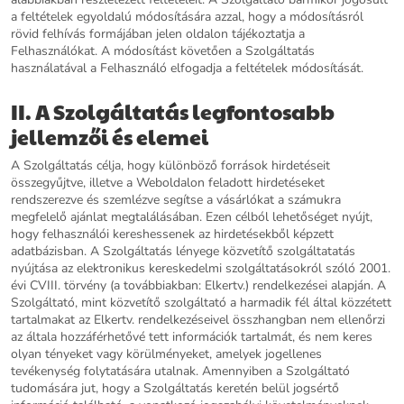
a feltételek egyoldalú módosítására azzal, hogy a módosításról
rövid felhívás formájában jelen oldalon tájékoztatja a
Felhasználókat. A módosítást követően a Szolgáltatás
használatával a Felhasználó elfogadja a feltételek módosítását.
II. A Szolgáltatás legfontosabb
jellemzői és elemei
A Szolgáltatás célja, hogy különböző források hirdetéseit
összegyűjtve, illetve a Weboldalon feladott hirdetéseket
rendszerezve és szemlézve segítse a vásárlókat a számukra
megfelelő ajánlat megtalálásában. Ezen célból lehetőséget nyújt,
hogy felhasználói kereshessenek az hirdetésekből képzett
adatbázisban. A Szolgáltatás lényege közvetítő szolgáltatatás
nyújtása az elektronikus kereskedelmi szolgáltatásokról szóló 2001.
évi CVIII. törvény (a továbbiakban: Elkertv.) rendelkezései alapján. A
Szolgáltató, mint közvetítő szolgáltató a harmadik fél által közzétett
tartalmakat az Elkertv. rendelkezéseivel összhangban nem ellenőrzi
az általa hozzáférhetővé tett információk tartalmát, és nem keres
olyan tényeket vagy körülményeket, amelyek jogellenes
tevékenység folytatására utalnak. Amennyiben a Szolgáltató
tudomására jut, hogy a Szolgáltatás keretén belül jogsértő