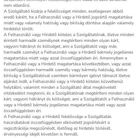
nem ellenőrzi.
A Szolgáltató kizárja a felelősséget minden, esetlegesen abból
eredő kárért, ha a Felhasználó vagy a Hirdető jogsértő magatartása
miatt vagy valamely hatóság vagy bíróság döntése alapján valamely
hirdetést törölt.
A Felhasználó vagy Hirdető köteles a Szolgáltatónak, illetve minden
érintett harmadik személynek megtéríteni minden olyan kárt,
vagyoni hátrányt és költséget, ami a Szolgáltatót vagy más
harmadik személyt a Felhasználó vagy a Hirdető bármely jogellenes
magatartása miatt vagy azzal összefüggésben éri. Amennyiben a
Felhasználó vagy a Hirdető magatartása következtében, vagy azzal
összefüggésben harmadik személy vagy bármely hatóság, illetve
bíróság a Szolgáltatóval szemben bármilyen igényt támaszt illetve
eljárást indít, a Felhasználó vagy a Hirdető köteles közvetlenül
helytállni, valamint minden a Szolgáltató által megkövetelt
intézkedést megtenni, és a Szolgáltatónak megtéríteni minden olyan
kárt, vagyoni hátrányt és költséget, ami a Szolgáltatót a Felhasználó
vagy a Hirdető bármely jogellenes magatartása miatt vagy azzal
összefüggésben éri.
A Felhasználó vagy a Hirdető felelőssége a Szolgáltatás
használatával összefüggésben elkövetett jogsértésért a
regisztrációja megszűnését, illetőleg az hirdetés törlését,
érvényességi idejét követően is fennáll.