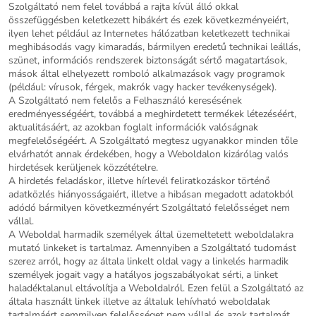
Szolgáltató nem felel továbbá a rajta kívül álló okkal
összefüggésben keletkezett hibákért és ezek következményeiért,
ilyen lehet például az Internetes hálózatban keletkezett technikai
meghibásodás vagy kimaradás, bármilyen eredetű technikai leállás,
szünet, információs rendszerek biztonságát sértő magatartások,
mások által elhelyezett romboló alkalmazások vagy programok
(például: vírusok, férgek, makrók vagy hacker tevékenységek).
A Szolgáltató nem felelős a Felhasználó keresésének
eredményességéért, továbbá a meghirdetett termékek létezéséért,
aktualitásáért, az azokban foglalt információk valóságnak
megfelelőségéért. A Szolgáltató megtesz ugyanakkor minden tőle
elvárhatót annak érdekében, hogy a Weboldalon kizárólag valós
hirdetések kerüljenek közzétételre.
A hirdetés feladáskor, illetve hírlevél feliratkozáskor történő
adatközlés hiányosságaiért, illetve a hibásan megadott adatokból
adódó bármilyen következményért Szolgáltató felelősséget nem
vállal.
A Weboldal harmadik személyek által üzemeltetett weboldalakra
mutató linkeket is tartalmaz. Amennyiben a Szolgáltató tudomást
szerez arról, hogy az általa linkelt oldal vagy a linkelés harmadik
személyek jogait vagy a hatályos jogszabályokat sérti, a linket
haladéktalanul eltávolítja a Weboldalról. Ezen felül a Szolgáltató az
általa használt linkek illetve az általuk lehívható weboldalak
tartalmáért semmilyen felelősséget nem vállal és azok tartalmát