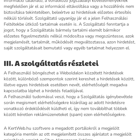
információ található, a vonatkozó jogszabályi követelményeknek
megfelelően jár el az információ eltávolítása vagy a hozzáférés nem
biztosítása tekintetében, beleértve az hirdetések előzetes értesítés
nélküli törlését. Szolgáltató ugyanígy jár el a jelen Felhasználási
Feltétekbe ütköző tartalmak esetén is. A Szolgáltató fenntartja a
jogot, hogy a Szolgáltatás bármely tartalmi elemét bármikor
előzetes figyelmeztetés nélkül módosítsa vagy megszüntesse, azok
megjelenését, tartalmát, működését megváltoztassa, azon hirdetést,
saját szolgáltatásait bemutató vagy egyéb tartalmat helyezzen el.
III. A szolgáltatás részletei
A Felhasználó böngészhet a Weboldalon közzétett hirdetések
között, különböző szempontok szerint kereshet a hirdetések között,
illetve egyes hirdetések esetében nevét, elérhetőségét megadva
kapcsolatba léphet a hirdetés feladójával.
A Felhasználó tudomásul veszi, hogy a Szolgáltatás igénybevétele
során megismert elérhetőségekre kizárólag az adott hirdetésre
vonatkozó érdeklődését küldheti el, így nem továbbíthat többek
között kéretlen reklámüzeneteket (spam) ezen elérhetőségekre.
A KertWeb.hu szoftvere a megadott portálokról a megjelölt
kategória mentén az ott megjelenített összes ajánlatot a megjelölt