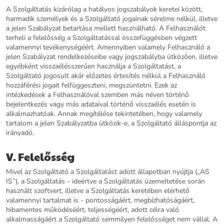
A Szolgáltatás kizárólag a hatályos jogszabályok keretei között,
harmadik személyek és a Szolgáltató jogainak sérelme nélkül, illetve
a jelen Szabályzat betartása mellett használható. A Felhasználót
terheli a felelősség a Szolgáltatással összefüggésben végzett
valamennyi tevékenységéért. Amennyiben valamely Felhasználó a
jelen Szabályzat rendelkezéseibe vagy jogszabályba ütközően, illetve
egyébként visszaélésszerűen használja a Szolgáltatást, a
Szolgáltató jogosult akár előzetes értesítés nélkül a Felhasználó
hozzáférési jogait felfüggeszteni, megszüntetni. Ezek az
intézkedések a Felhasználóval szemben más néven történő
bejelentkezés vagy más adataival történő visszaélés esetén is
alkalmazhatóak. Annak megítélése tekintetében, hogy valamely
tartalom a jelen Szabályzatba ütközik-e, a Szolgáltató álláspontja az
irányadó.
V. Felelősség
Mivel az Szolgáltató a Szolgáltatást adott állapotban nyújtja („AS
IS”), a Szolgáltatás - ideértve a Szolgáltatás üzemeltetése során
használt szoftvert, illetve a Szolgáltatás keretében elérhető
valamennyi tartalmat is - pontosságáért, megbízhatóságáért,
hibamentes működéséért, teljességéért, adott célra való
alkalmasságáért a Szolgáltató semmilyen felelősséget nem vállal. A