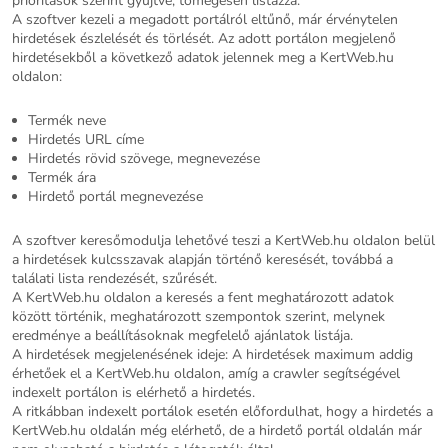
prioritások szerint gyűjtve, tömegesen listázza.
A szoftver kezeli a megadott portálról eltűnő, már érvénytelen
hirdetések észlelését és törlését. Az adott portálon megjelenő
hirdetésekből a következő adatok jelennek meg a KertWeb.hu
oldalon:
Termék neve
Hirdetés URL címe
Hirdetés rövid szövege, megnevezése
Termék ára
Hirdető portál megnevezése
A szoftver keresőmodulja lehetővé teszi a KertWeb.hu oldalon belül
a hirdetések kulcsszavak alapján történő keresését, továbbá a
találati lista rendezését, szűrését.
A KertWeb.hu oldalon a keresés a fent meghatározott adatok
között történik, meghatározott szempontok szerint, melynek
eredménye a beállításoknak megfelelő ajánlatok listája.
A hirdetések megjelenésének ideje: A hirdetések maximum addig
érhetőek el a KertWeb.hu oldalon, amíg a crawler segítségével
indexelt portálon is elérhető a hirdetés.
A ritkábban indexelt portálok esetén előfordulhat, hogy a hirdetés a
KertWeb.hu oldalán még elérhető, de a hirdető portál oldalán már