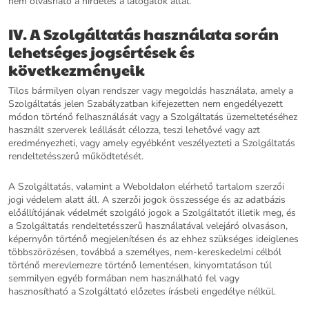
nem olvasható a hirdetés a látogatók által.
IV. A Szolgáltatás használata során
lehetséges jogsértések és
következményeik
Tilos bármilyen olyan rendszer vagy megoldás használata, amely a
Szolgáltatás jelen Szabályzatban kifejezetten nem engedélyezett
módon történő felhasználását vagy a Szolgáltatás üzemeltetéséhez
használt szerverek leállását célozza, teszi lehetővé vagy azt
eredményezheti, vagy amely egyébként veszélyezteti a Szolgáltatás
rendeltetésszerű működtetését.
A Szolgáltatás, valamint a Weboldalon elérhető tartalom szerzői
jogi védelem alatt áll. A szerzői jogok összessége és az adatbázis
előállítójának védelmét szolgáló jogok a Szolgáltatót illetik meg, és
a Szolgáltatás rendeltetésszerű használatával velejáró olvasáson,
képernyőn történő megjelenítésen és az ehhez szükséges ideiglenes
többszörözésen, továbbá a személyes, nem-kereskedelmi célból
történő merevlemezre történő lementésen, kinyomtatáson túl
semmilyen egyéb formában nem használható fel vagy
hasznosítható a Szolgáltató előzetes írásbeli engedélye nélkül.