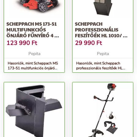
SCHEPPACH MS 173-51
SCHEPPACH
MULTIFUNKCIÓS
PROFESSZIONÁLIS
ÖNJÁRÓ FŰNYÍRÓ 4 AZ
FESZÍTŐÉK HL 1010/ HL
1-BEN
1100 / HL 1200
123 990
Ft
29 990
Ft
Pepita
Pepita
Hasonlók, mint Scheppach MS
Hasonlók, mint Scheppach
173-51 multifunkciós önjáró
professzionális feszítőék HL
fűnyíró 4 az 1-ben
1010/ HL 1100 / HL 1200