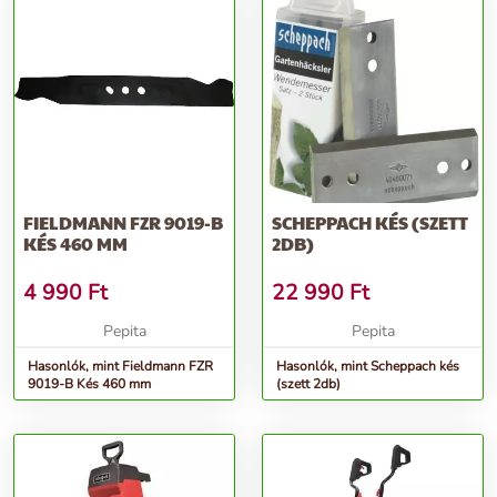
FIELDMANN FZR 9019-B
SCHEPPACH KÉS (SZETT
KÉS 460 MM
2DB)
4 990
Ft
22 990
Ft
Pepita
Pepita
Hasonlók, mint Fieldmann FZR
Hasonlók, mint Scheppach kés
9019-B Kés 460 mm
(szett 2db)