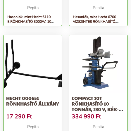
Pepita
Pepita
Hasonlók, mint Hecht 6110
Hasonlók, mint Hecht 6700
E.RÖNKHASÍTÓ 3000W, 10
VÍZSZINTES RÖNKHASÍTÓ,
tonnás
1500W, 4 t
HECHT 000651
COMPACT 10T
RÖNKHASÍTÓ ÁLLVÁNY
RÖNKHASÍTÓ 10
TONNÁS, 230 V, KÉK-
FEKETE
17 290
Ft
334 990
Ft
Pepita
Pepita