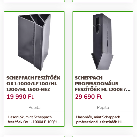
800, HL 800e, HL 810, HL 81...
SCHEPPACH FESZÍTŐÉK
SCHEPPACH
OX 1-1000/LF 100/HL
PROFESSZIONÁLIS
1200/HL 1500-HEZ
FESZÍTŐÉK HL 1200E /
HL 1010 / HL 1100...
19 990
Ft
29 690
Ft
Pepita
Pepita
Hasonlók, mint Scheppach
Hasonlók, mint Scheppach
feszítőék Ox 1-1000/LF 100/HL
professzionális feszítőék HL
1200/HL 1500-hez
1200e / HL 1010 / HL 1100...