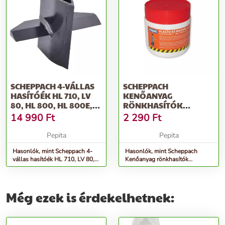
SCHEPPACH 4-VÁLLAS
SCHEPPACH
HASÍTÓÉK HL 710, LV
KENŐANYAG
80, HL 800, HL 800E,
RÖNKHASÍTÓK
HL 81...
KENÉSÉHEZ
14 990
Ft
2 290
Ft
Pepita
Pepita
Hasonlók, mint Scheppach 4-
Hasonlók, mint Scheppach
vállas hasítóék HL 710, LV 80,
Kenőanyag rönkhasítók
HL 800, HL 800e, HL 81...
kenéséhez
Még ezek is érdekelhetnek: