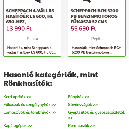
SCHEPPACH 4-VÁLLAS
SCHEPPACH BCH 5200
HASÍTÓÉK LS 600, HL
PB BENZINMOTOROS
650-HEZ,
FŰKASZA 52 CM3
13 990
Ft
55 690
Ft
Pepita
Pepita
Hasonlók, mint Scheppach 4-
Hasonlók, mint Scheppach BCH
vállas hasítóék LS 600, HL 650-
5200 PB Benzinmotoros
hez,
fűkasza 52 cm3
Hasonló kategóriák, mint
Rönkhasítók:
Kerti aprítók >>
Fűnyírók >>
Fűkaszák és szegélynyírók >>
Sövényvágók >>
Lombszívók és lombfúvók >>
Gyeplazítók és gyepszellőztetők
>>
Kapálógépek >>
Permetezők >>