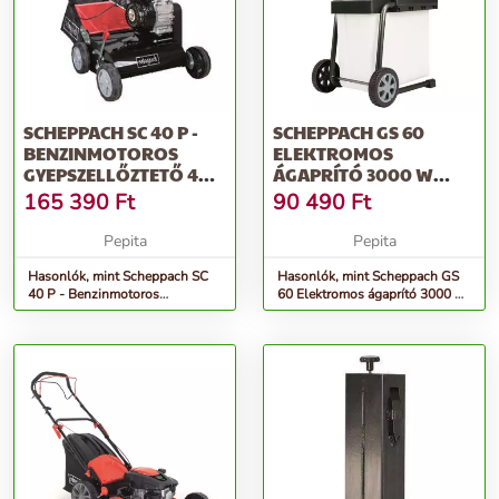
SCHEPPACH SC 40 P -
SCHEPPACH GS 60
BENZINMOTOROS
ELEKTROMOS
GYEPSZELLŐZTETŐ 40
ÁGAPRÍTÓ 3000 W
CM
MOTORRAL, ÁTLÁTSZÓ
165 390
Ft
90 490
Ft
GYŰ...
Pepita
Pepita
Hasonlók, mint Scheppach SC
Hasonlók, mint Scheppach GS
40 P - Benzinmotoros
60 Elektromos ágaprító 3000 W
gyepszellőztető 40 cm
motorral, átlátszó gyű...