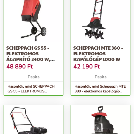
SCHEPPACH GS 55 -
SCHEPPACH MTE 380 -
ELEKTROMOS
ELEKTROMOS
ÁGAPRÍTÓ 2400 W,
KAPÁLÓGÉP 1000 W
KÉSES
48 890
Ft
42 190
Ft
Pepita
Pepita
Hasonlók, mint SCHEPPACH
Hasonlók, mint Scheppach MTE
GS 55 - ELEKTROMOS
380 - elektromos kapálógép
ÁGAPRÍTÓ 2400 W, KÉSES
1000 W