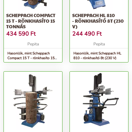
SCHEPPACH COMPACT
SCHEPPACH HL 810
15 T - RÖNKHASÍTO 15
- RÖNKHASÍTÓ 8T (230
TONNÁS
V)
434 590
Ft
244 490
Ft
Pepita
Pepita
Hasonlók, mint Scheppach
Hasonlók, mint Scheppach HL
Compact 15 T - rönkhasíto 15
810 - rönkhasító 8t (230 V)
tonnás