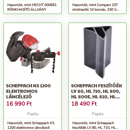
Hasonlók, mint HECHT 000651
Hasonlók, mint Compact 10T
RÖNKHASÍTÓ ÁLLVÁNY
rönkhasító 10 tonnás, 230 V,
kék-fekete
SCHEPPACH KS 1200
SCHEPPACH FESZÍTŐÉK
ELEKTROMOS
LV 80, HL 710, HL 800,
LÁNCÉLEZŐ
HL 800E, HL 810, HL
81...
16 990
Ft
18 490
Ft
Pepita
Pepita
Hasonlók, mint Scheppach KS
Hasonlók, mint Scheppach
1200 elektromos láncélező
feszítőék LV 80, HL 710, HL