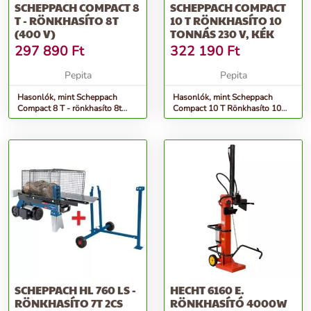
SCHEPPACH COMPACT 8
SCHEPPACH COMPACT
T - RÖNKHASÍTO 8T
10 T RÖNKHASÍTO 10
(400 V)
TONNÁS 230 V, KÉK
297 890
Ft
322 190
Ft
Pepita
Pepita
Hasonlók, mint Scheppach
Hasonlók, mint Scheppach
Compact 8 T - rönkhasíto 8t
Compact 10 T Rönkhasíto 10
(400 V)
tonnás 230 V, Kék
SCHEPPACH HL 760 LS -
HECHT 6160 E.
RÖNKHASÍTO 7T 2CS
RÖNKHASÍTÓ 4000W