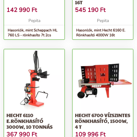
16T
142 990
Ft
545 190
Ft
Pepita
Pepita
Hasonlók, mint Scheppach HL
Hasonlók, mint Hecht 6160 E.
760 LS - rönkhasíto 7t 2cs
Rönkhasító 4000W 16t
HECHT 6110
HECHT 6700 VÍZSZINTES
E.RÖNKHASÍTÓ
RÖNKHASÍTÓ, 1500W,
3000W, 10 TONNÁS
4 T
367 990
Ft
109 996
Ft