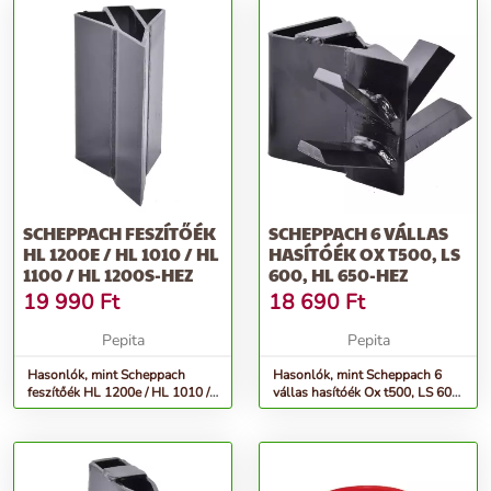
SCHEPPACH FESZÍTŐÉK
SCHEPPACH 6 VÁLLAS
HL 1200E / HL 1010 / HL
HASÍTÓÉK OX T500, LS
1100 / HL 1200S-HEZ
600, HL 650-HEZ
19 990
Ft
18 690
Ft
Pepita
Pepita
Hasonlók, mint Scheppach
Hasonlók, mint Scheppach 6
feszítőék HL 1200e / HL 1010 /
vállas hasítóék Ox t500, LS 600,
HL 1100 / HL 1200s-hez
HL 650-hez