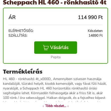
Scheppach HL 460 - rönkhasító 4t
ÁR
114 990
Ft
ELÉRHETŐSÉG:
Készleten
SZÁLLÍTÁS:
14890 Ft
Vásárlás
Pepita
Termékleírás
HL 460 - rönkhasító 4t_x000D_ Amennyiben szívesen használja
kandallóját, tűzrakó helyét, kisebb kemencéjét, vagy fával fűti házát,
nyaralóját, a Scheppach HL 460 horizontális rönkhasító óriási
segítségére lehet. Könnyedén felhasogatja akár a friss fát is, akár
100 rönk / óra sebességgel. Halkan dolgozik, és a fejszéhez képest
könnyebb és biztonságosabb munkát tesz lehetővé. A kompakt
↓ Több részlet... ↓
méretei ellenére max. 4 tonna hasítóerő kifejtésére alkalmas.