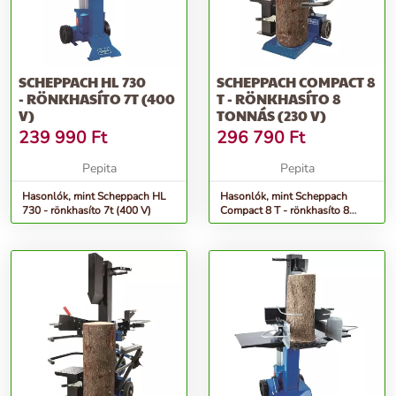
SCHEPPACH HL 730
SCHEPPACH COMPACT 8
- RÖNKHASÍTO 7T (400
T - RÖNKHASÍTO 8
V)
TONNÁS (230 V)
239 990
Ft
296 790
Ft
Pepita
Pepita
Hasonlók, mint Scheppach HL
Hasonlók, mint Scheppach
730 - rönkhasíto 7t (400 V)
Compact 8 T - rönkhasíto 8
tonnás (230 V)