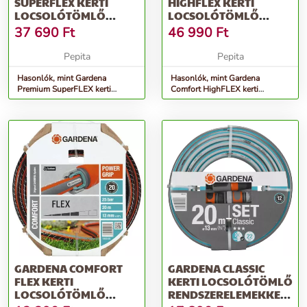
SUPERFLEX KERTI
HIGHFLEX KERTI
LOCSOLÓTÖMLŐ
LOCSOLÓTÖMLŐ
3/4&QUOT; 25 M
3/4&QUOT; 50 M
37 690
Ft
46 990
Ft
Pepita
Pepita
Hasonlók, mint Gardena
Hasonlók, mint Gardena
Premium SuperFLEX kerti
Comfort HighFLEX kerti
Locsolótömlő 3/4&quot; 25 M
Locsolótömlő 3/4&quot; 50 M
GARDENA COMFORT
GARDENA CLASSIC
FLEX KERTI
KERTI LOCSOLÓTÖMLŐ
LOCSOLÓTÖMLŐ
RENDSZERELEMEKKEL