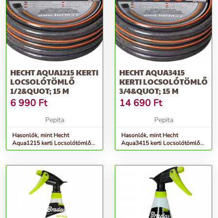
HECHT AQUA1215 KERTI
HECHT AQUA3415
LOCSOLÓTÖMLŐ
KERTI LOCSOLÓTÖMLŐ
1/2&QUOT; 15 M
3/4&QUOT; 15 M
6 990
Ft
14 690
Ft
Pepita
Pepita
Hasonlók, mint Hecht
Hasonlók, mint Hecht
Aqua1215 kerti Locsolótömlő
Aqua3415 kerti Locsolótömlő
1/2&quot; 15 M
3/4&quot; 15 M