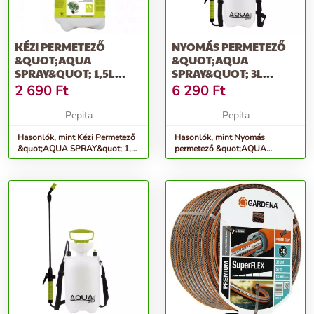
KÉZI PERMETEZŐ
NYOMÁS PERMETEZŐ
&QUOT;AQUA
&QUOT;AQUA
SPRAY&QUOT; 1,5L
SPRAY&QUOT; 3L
AS0150
AS0300
2 690
Ft
6 290
Ft
Pepita
Pepita
Hasonlók, mint Kézi Permetező
Hasonlók, mint Nyomás
&quot;AQUA SPRAY&quot; 1,5l
permetező &quot;AQUA
AS0150
SPRAY&quot; 3l AS0300