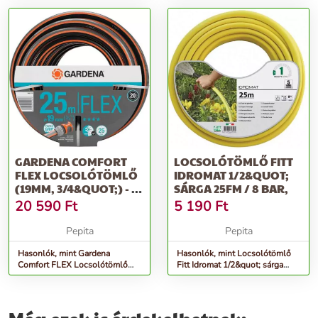
GARDENA COMFORT
LOCSOLÓTÖMLŐ FITT
FLEX LOCSOLÓTÖMLŐ
IDROMAT 1/2&QUOT;
(19MM, 3/4&QUOT;) - 25
SÁRGA 25FM / 8 BAR,
MÉTER
20 590
Ft
5 190
Ft
Pepita
Pepita
Hasonlók, mint Gardena
Hasonlók, mint Locsolótömlő
Comfort FLEX Locsolótömlő
Fitt Idromat 1/2&quot; sárga
(19mm, 3/4&quot;) - 25 méter
25fm / 8 bar,