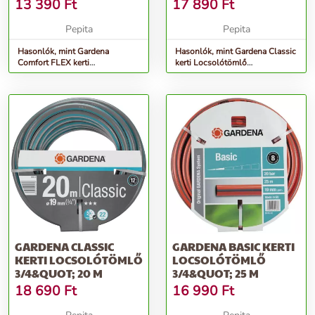
1/2&QUOT; 20 M
1/2&QUOT; 20 M
13 390
Ft
17 890
Ft
Pepita
Pepita
Hasonlók, mint Gardena
Hasonlók, mint Gardena Classic
Comfort FLEX kerti
kerti Locsolótömlő
Locsolótömlő 1/2&quot; 20 M
rendszerelemekkel 1/2&quot; 20
M
GARDENA CLASSIC
GARDENA BASIC KERTI
KERTI LOCSOLÓTÖMLŐ
LOCSOLÓTÖMLŐ
3/4&QUOT; 20 M
3/4&QUOT; 25 M
18 690
Ft
16 990
Ft