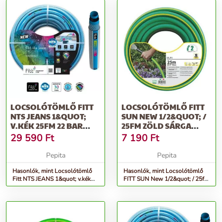
LOCSOLÓTÖMLŐ FITT
LOCSOLÓTÖMLŐ FITT
NTS JEANS 1&QUOT;
SUN NEW 1/2&QUOT; /
V.KÉK 25FM 22 BAR
25FM ZÖLD SÁRGA
CSAVARODÁSMENTES
CSÍKKAL
29 590
Ft
7 190
Ft
Pepita
Pepita
Hasonlók, mint Locsolótömlő
Hasonlók, mint Locsolótömlő
Fitt NTS JEANS 1&quot; v.kék
FITT SUN New 1/2&quot; / 25fm
25fm 22 bar csavarodásmentes
zöld sárga csíkkal