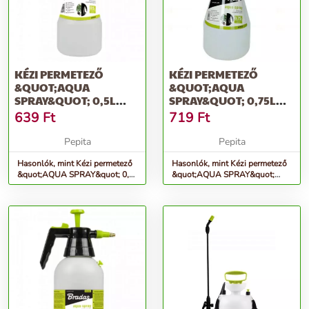
KÉZI PERMETEZŐ
KÉZI PERMETEZŐ
&QUOT;AQUA
&QUOT;AQUA
SPRAY&QUOT; 0,5L
SPRAY&QUOT; 0,75L
AS0050
AS0075
639
Ft
719
Ft
Pepita
Pepita
Hasonlók, mint Kézi permetező
Hasonlók, mint Kézi permetező
&quot;AQUA SPRAY&quot; 0,5l
&quot;AQUA SPRAY&quot;
AS0050
0,75l AS0075