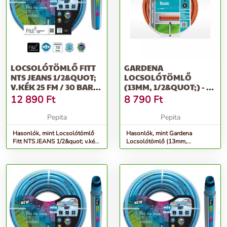
LOCSOLÓTÖMLŐ FITT
GARDENA
NTS JEANS 1/2&QUOT;
LOCSOLÓTÖMLŐ
V.KÉK 25 FM / 30 BAR
(13MM, 1/2&QUOT;) - 20
CSAV...
MÉTER
12 890
Ft
8 790
Ft
Pepita
Pepita
Hasonlók, mint Locsolótömlő
Hasonlók, mint Gardena
Fitt NTS JEANS 1/2&quot; v.kék
Locsolótömlő (13mm,
25 fm / 30 bar csav...
1/2&quot;) - 20 méter