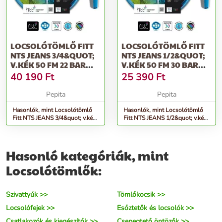
LOCSOLÓTÖMLŐ FITT
LOCSOLÓTÖMLŐ FITT
NTS JEANS 3/4&QUOT;
NTS JEANS 1/2&QUOT;
V.KÉK 50 FM 22 BAR
V.KÉK 50 FM 30 BAR
CSAVAR...
CSAVA...
40 190
Ft
25 390
Ft
Pepita
Pepita
Hasonlók, mint Locsolótömlő
Hasonlók, mint Locsolótömlő
Fitt NTS JEANS 3/4&quot; v.kék
Fitt NTS JEANS 1/2&quot; v.kék
50 fm 22 bar csavar...
50 fm 30 bar csava...
Hasonló kategóriák, mint
Locsolótömlők:
Szivattyúk >>
Tömlőkocsik >>
Locsolófejek >>
Esőztetők és locsolók >>
Csatlakozók és kiegészítők >>
Csepegtető öntözők >>