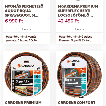
NYOMÁS PERMETEZŐ
MGARDENA PREMIUM
&QUOT;AQUA
SUPERFLEX KERTI
SPRAY&QUOT; 5L
LOCSOLÓTÖMLŐ
AS0500
1/2&QUOT; 50 M
6 990
Ft
42 490
Ft
Pepita
Pepita
Hasonlók, mint Nyomás
Hasonlók, mint MGardena
permetező &quot;AQUA
Premium SuperFLEX kerti
SPRAY&quot; 5l AS0500
Locsolótömlő 1/2&quot; 50 M
GARDENA PREMIUM
GARDENA COMFORT