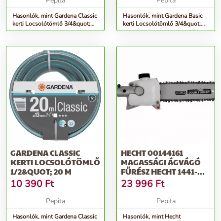
Pepita
Pepita
Hasonlók, mint Gardena Classic
Hasonlók, mint Gardena Basic
kerti Locsolótömlő 3/4&quot;
kerti Locsolótömlő 3/4&quot;
20 M
25 M
GARDENA CLASSIC
HECHT 00144161
KERTI LOCSOLÓTÖMLŐ
MAGASSÁGI ÁGVÁGÓ
1/2&QUOT; 20 M
FŰRÉSZ HECHT 1441-
HEZ
10 390
Ft
23 996
Ft
Pepita
Pepita
Hasonlók, mint Gardena Classic
Hasonlók, mint Hecht