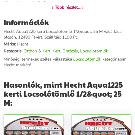
könnyebben csúszik. Csavarodásmentes.
↓ Több részlet... ↓
További információk>>
Információk
Hecht Aqua1225 kerti Locsolótömlő 1/2&quot; 25 M vásárlása
olcsón, 12490 Ft-ért. Szállítás: 1190 Ft.
Márka:
Hecht
Kategória:
Otthon & Kert
,
Kert
,
Öntözés
,
Locsolótömlők
Minőségi termékek széles választéka
Locsolótömlők
kategóriában
Hecht márkától.
Hasonlók, mint Hecht Aqua1225
kerti Locsolótömlő 1/2&quot; 25
M: