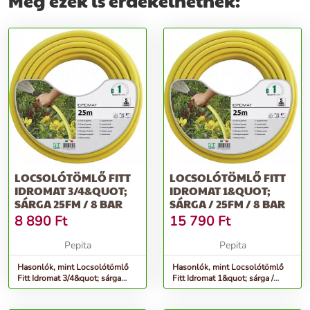
Még ezek is érdekelhetnek:
LOCSOLÓTÖMLŐ FITT
LOCSOLÓTÖMLŐ FITT
IDROMAT 3/4&QUOT;
IDROMAT 1&QUOT;
SÁRGA 25FM / 8 BAR
SÁRGA / 25FM / 8 BAR
8 890
Ft
15 790
Ft
Pepita
Pepita
Hasonlók, mint Locsolótömlő
Hasonlók, mint Locsolótömlő
Fitt Idromat 3/4&quot; sárga
Fitt Idromat 1&quot; sárga /
25fm / 8 bar
25fm / 8 bar