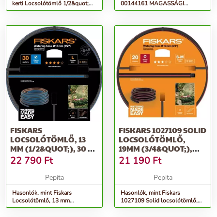
kerti Locsolótömlő 1/2&quot;
00144161 MAGASSÁGI
20 M
ÁGVÁGÓ FŰRÉSZ Hecht 1441-
HEZ
FISKARS
FISKARS 1027109 SOLID
LOCSOLÓTÖMLŐ, 13
LOCSOLÓTÖMLŐ,
MM (1/2&QUOT;), 30 M
19MM (3/4&QUOT;),
Q4
20M
22 790
Ft
21 190
Ft
Pepita
Pepita
Hasonlók, mint Fiskars
Hasonlók, mint Fiskars
Locsolótömlő, 13 mm
1027109 Solid locsolótömlő,
(1/2&quot;), 30 m Q4
19mm (3/4&quot;), 20m