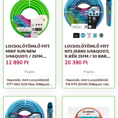
LOCSOLÓTÖMLŐ FITT
LOCSOLÓTÖMLŐ FITT
MINT SUN NEW
NTS JEANS 3/4&QUOT;
3/4&QUOT; / 25FM
V.KÉK 25FM / 30 BAR
ZÖLD, SÁRGA CSÍKKAL
CSAVAR...
12 890
Ft
20 390
Ft
Pepita
Pepita
Hasonlók, mint Locsolótömlő
Hasonlók, mint Locsolótömlő
FITT Mint SUN New 3/4&quot; /
Fitt NTS JEANS 3/4&quot; v.kék
25fm zöld, sárga csíkkal
25fm / 30 bar csavar...