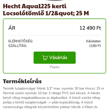
Hecht Aqua1225 kerti
Locsolótömlő 1/2&quot; 25 M
ÁR
12 490
Ft
ELÉRHETŐSÉG:
Készleten
SZÁLLÍTÁS:
1190 Ft
Vásárlás
Pepita
Termékleírás
Termék tulajdonságai: Méret 1/2" max. nyomás 30 bar Hossz: 25 m
Normál üzemi nyomás 10 bar 3 rétegú PVC-böl készül. A fekete
belső réteg megakadályozza az algásodást. A külső szürke réteg
javítja a tömlő tulajdonságait -> jobb kopásállóság. A külső
narancssárga rétegnek köszönhetően jobban látszik a fűben és