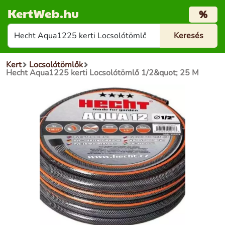
KertWeb.hu
%
Kert
Locsolótömlők
Hecht Aqua1225 kerti Locsolótömlő 1/2&quot; 25 M