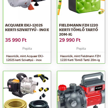
ACQUAER EKJ-1202S
FIELDMANN FZH 1220
KERTI SZIVATTYÚ - INOX
KERTI TÖMLŐ TARTÓ
20M-IG
35 990
Ft
29 990
Ft
Pepita
Pepita
Hasonlók, mint Acquaer EKJ-
Hasonlók, mint Fieldmann FZH
1202S kerti Szivattyú - inox
1220 Kerti Tömlő Tartó 20m-ig