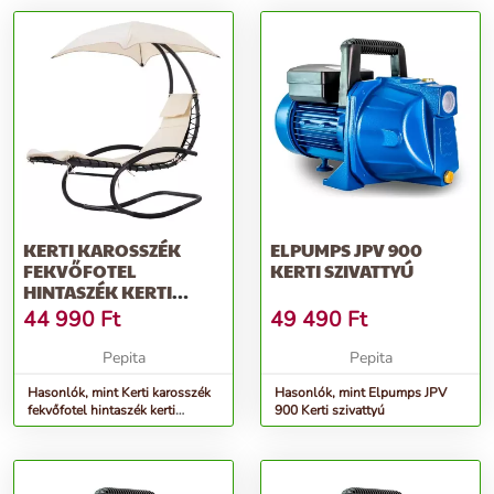
KERTI KAROSSZÉK
ELPUMPS JPV 900
FEKVŐFOTEL
KERTI SZIVATTYÚ
HINTASZÉK KERTI
FÜGGŐÁGY
44 990
Ft
49 490
Ft
Pepita
Pepita
Hasonlók, mint Kerti karosszék
Hasonlók, mint Elpumps JPV
fekvőfotel hintaszék kerti
900 Kerti szivattyú
függőágy