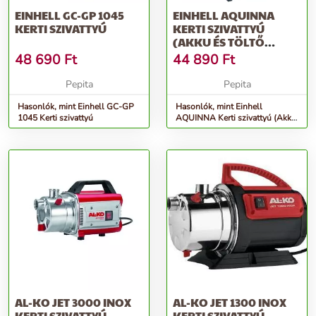
EINHELL GC-GP 1045
EINHELL AQUINNA
KERTI SZIVATTYÚ
KERTI SZIVATTYÚ
(AKKU ÉS TÖLTŐ
NÉLKÜL)
48 690
Ft
44 890
Ft
Pepita
Pepita
Hasonlók, mint Einhell GC-GP
Hasonlók, mint Einhell
1045 Kerti szivattyú
AQUINNA Kerti szivattyú (Akku
és töltő nélkül)
AL-KO JET 3000 INOX
AL-KO JET 1300 INOX
KERTI SZIVATTYÚ
KERTI SZIVATTYÚ