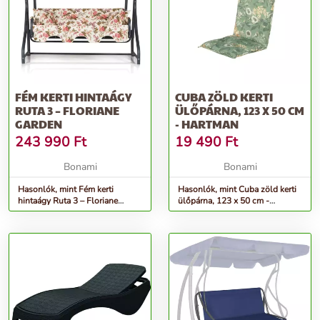
FÉM KERTI HINTAÁGY
CUBA ZÖLD KERTI
RUTA 3 – FLORIANE
ÜLŐPÁRNA, 123 X 50 CM
GARDEN
- HARTMAN
243 990
Ft
19 490
Ft
Bonami
Bonami
Hasonlók, mint Fém kerti
Hasonlók, mint Cuba zöld kerti
hintaágy Ruta 3 – Floriane
ülőpárna, 123 x 50 cm -
Garden
Hartman