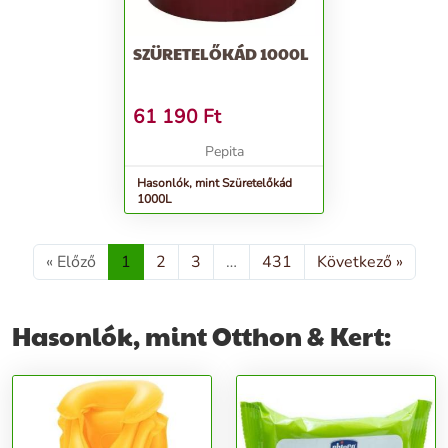
SZÜRETELŐKÁD 1000L
61 190
Ft
Pepita
Hasonlók, mint Szüretelőkád
1000L
« Előző
1
2
3
…
431
Következő »
Hasonlók, mint Otthon & Kert: