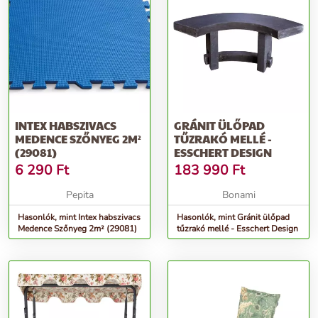
INTEX HABSZIVACS
GRÁNIT ÜLŐPAD
MEDENCE SZŐNYEG 2M²
TŰZRAKÓ MELLÉ -
(29081)
ESSCHERT DESIGN
6 290
Ft
183 990
Ft
Pepita
Bonami
Hasonlók, mint Intex habszivacs
Hasonlók, mint Gránit ülőpad
Medence Szőnyeg 2m² (29081)
tűzrakó mellé - Esschert Design