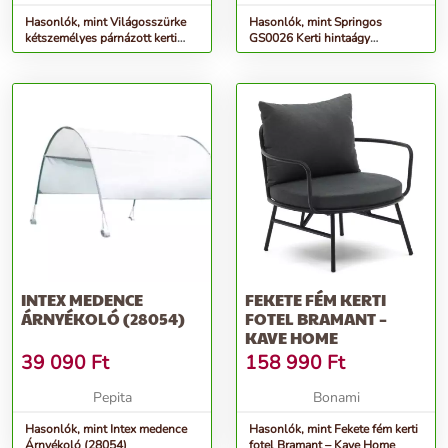
Hasonlók, mint Világosszürke
Hasonlók, mint Springos
kétszemélyes párnázott kerti
GS0026 Kerti hintaágy
napozóágy Eva – Hartman
szúnyoghálóval, acélrácsos 3
szemé...
INTEX MEDENCE
FEKETE FÉM KERTI
ÁRNYÉKOLÓ (28054)
FOTEL BRAMANT –
KAVE HOME
39 090
Ft
158 990
Ft
Pepita
Bonami
Hasonlók, mint Intex medence
Hasonlók, mint Fekete fém kerti
Árnyékoló (28054)
fotel Bramant – Kave Home