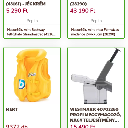
(43161) - JÉGKRÉM
(28290)
5 290
Ft
43 190
Ft
Pepita
Pepita
Hasonlók, mint Bestway
Hasonlók, mint Intex Fémvázas
felfújható Strandmatrac (43161)
medence 244x76cm (28290)
- Jégkrém
KERT
WESTMARK 40702260
PROFI MEGGYMAGOZÓ,
NAGY TELJESÍTMÉNYŰ,
ALUMÍNIUM
9372 db
15 490
Ft