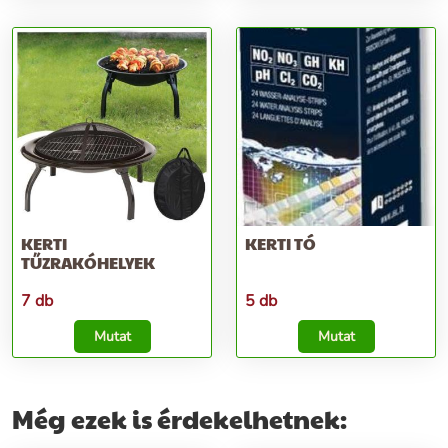
KERTI
KERTI TÓ
TŰZRAKÓHELYEK
7 db
5 db
Mutat
Mutat
Még ezek is érdekelhetnek: