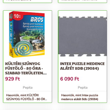
KÜLTÉRI SZÚNYOG
INTEX PUZZLE MEDENCE
FÜSTÖLŐ - 80 ÓRA -
ALÁTÉT 8DB (29084)
SZABAD TERÜLETEN
ALKALMAZHATÓ...
929
Ft
6 090
Ft
Pepita
Pepita
Hasonlók, mint KÜLTÉRI
Hasonlók, mint Intex puzzle
SZÚNYOG FÜSTÖLŐ - 80 ÓRA
medence alátét 8db (29084)
- Szabad területen
alkalmazható...