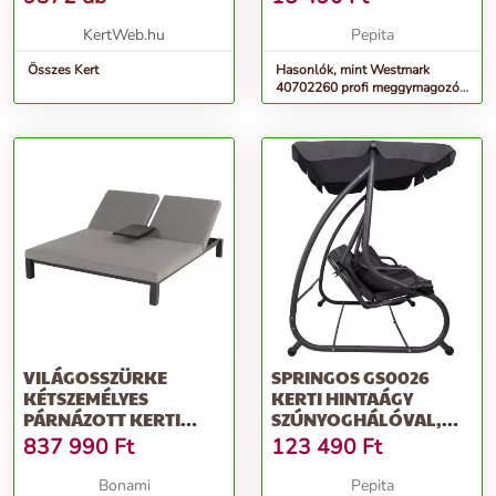
KertWeb.hu
Pepita
Összes Kert
Hasonlók, mint Westmark
40702260 profi meggymagozó,
nagy teljesítményű, alumínium
VILÁGOSSZÜRKE
SPRINGOS GS0026
KÉTSZEMÉLYES
KERTI HINTAÁGY
PÁRNÁZOTT KERTI
SZÚNYOGHÁLÓVAL,
NAPOZÓÁGY EVA –
ACÉLRÁCSOS 3 SZEMÉ...
837 990
Ft
123 490
Ft
HARTMAN
Bonami
Pepita