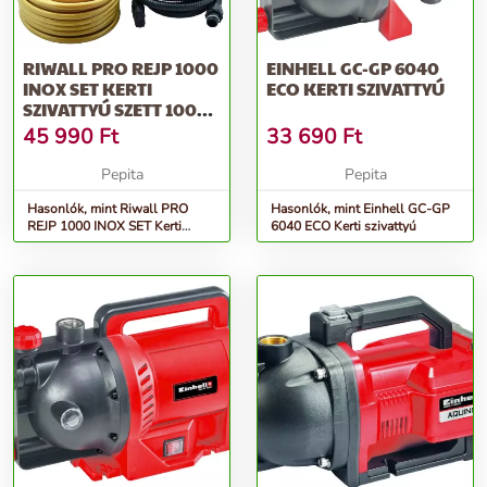
RIWALL PRO REJP 1000
EINHELL GC-GP 6040
INOX SET KERTI
ECO KERTI SZIVATTYÚ
SZIVATTYÚ SZETT 1000
W
45 990
Ft
33 690
Ft
Pepita
Pepita
Hasonlók, mint Riwall PRO
Hasonlók, mint Einhell GC-GP
REJP 1000 INOX SET Kerti
6040 ECO Kerti szivattyú
szivattyú szett 1000 W