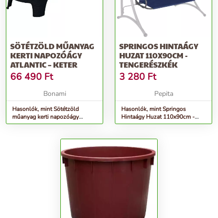
SÖTÉTZÖLD MŰANYAG
SPRINGOS HINTAÁGY
KERTI NAPOZÓÁGY
HUZAT 110X90CM -
ATLANTIC – KETER
TENGERÉSZKÉK
66 490
Ft
3 280
Ft
Bonami
Pepita
Hasonlók, mint Sötétzöld
Hasonlók, mint Springos
műanyag kerti napozóágy
Hintaágy Huzat 110x90cm -
Atlantic – Keter
tengerészkék