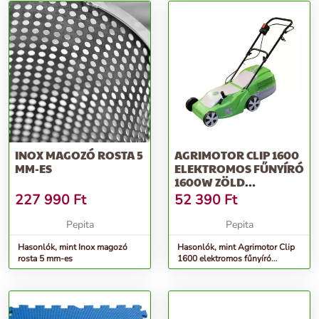
INOX MAGOZÓ ROSTA 5
AGRIMOTOR CLIP 1600
MM-ES
ELEKTROMOS FŰNYÍRÓ
1600W ZÖLD
(FKK4216/4)
227 990
Ft
52 390
Ft
Pepita
Pepita
Hasonlók, mint Inox magozó
Hasonlók, mint Agrimotor Clip
rosta 5 mm-es
1600 elektromos fűnyíró
1600W zöld (FKK4216/4)