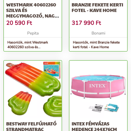
WESTMARK 40602260
BRANZIE FEKETE KERTI
SZILVA ÉS
FOTEL - KAVE HOME
MEGGYMAGOZÓ, NAGY
TELJESÍTMÉNYŰ,
20 590
Ft
317 990
Ft
STEINOMAT
Pepita
Bonami
Hasonlók, mint Westmark
Hasonlók, mint Branzie fekete
40602260 szilva és
kerti fotel - Kave Home
meggymagozó, nagy
teljesítményű, Steinomat
BESTWAY FELFÚJHATÓ
INTEX FÉMVÁZAS
STRANDMATRAC
MEDENCE 244X76CM