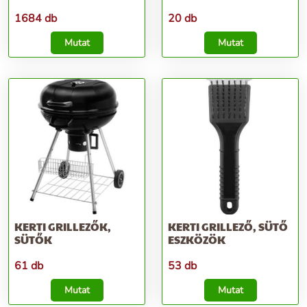
1684 db
20 db
Mutat
Mutat
KERTI GRILLEZŐK,
KERTI GRILLEZŐ, SÜTŐ
SÜTŐK
ESZKÖZÖK
61 db
53 db
Mutat
Mutat