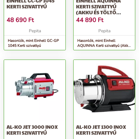
EINHELL GC-GP 1045
EINHELL AQUINNA
KERTI SZIVATTYÚ
KERTI SZIVATTYÚ
(AKKU ÉS TÖLTŐ
NÉLKÜL)
48 690
Ft
44 890
Ft
Pepita
Pepita
Hasonlók, mint Einhell GC-GP
Hasonlók, mint Einhell
1045 Kerti szivattyú
AQUINNA Kerti szivattyú (Akku
és töltő nélkül)
AL-KO JET 3000 INOX
AL-KO JET 1300 INOX
KERTI SZIVATTYÚ
KERTI SZIVATTYÚ