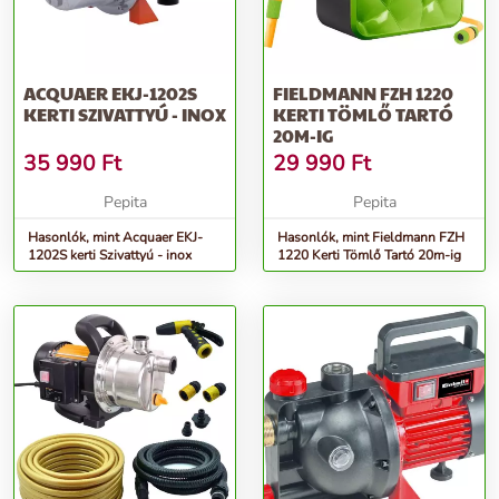
ACQUAER EKJ-1202S
FIELDMANN FZH 1220
KERTI SZIVATTYÚ - INOX
KERTI TÖMLŐ TARTÓ
20M-IG
35 990
Ft
29 990
Ft
Pepita
Pepita
Hasonlók, mint Acquaer EKJ-
Hasonlók, mint Fieldmann FZH
1202S kerti Szivattyú - inox
1220 Kerti Tömlő Tartó 20m-ig