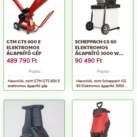
GTM GTS 600 E
SCHEPPACH GS 60
ELEKTROMOS
ELEKTROMOS
ÁGAPRÍTÓ GÉP
ÁGAPRÍTÓ 3000 W
MOTORRAL, ÁTLÁTSZÓ
489 790
Ft
90 490
Ft
GYŰ...
Pepita
Pepita
Hasonlók, mint GTM GTS 600 E
Hasonlók, mint Scheppach GS
elektromos ágaprító gép
60 Elektromos ágaprító 3000 W
motorral, átlátszó gyű...