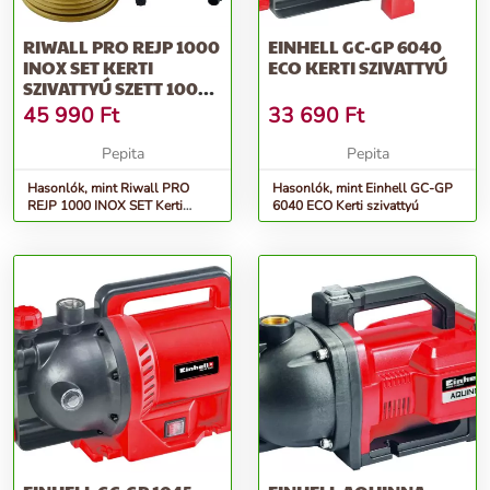
RIWALL PRO REJP 1000
EINHELL GC-GP 6040
INOX SET KERTI
ECO KERTI SZIVATTYÚ
SZIVATTYÚ SZETT 1000
W
45 990
Ft
33 690
Ft
Pepita
Pepita
Hasonlók, mint Riwall PRO
Hasonlók, mint Einhell GC-GP
REJP 1000 INOX SET Kerti
6040 ECO Kerti szivattyú
szivattyú szett 1000 W