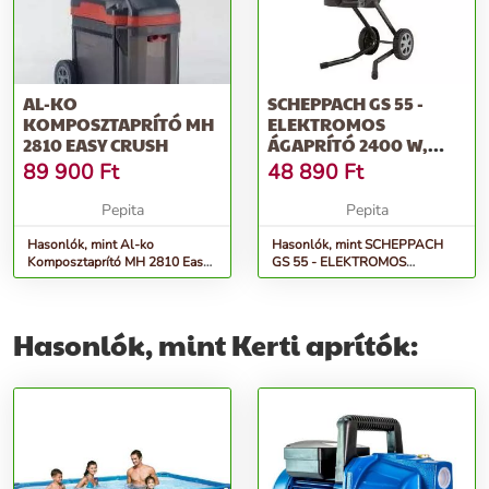
AL-KO
SCHEPPACH GS 55 -
KOMPOSZTAPRÍTÓ MH
ELEKTROMOS
2810 EASY CRUSH
ÁGAPRÍTÓ 2400 W,
KÉSES
89 900
Ft
48 890
Ft
Pepita
Pepita
Hasonlók, mint Al-ko
Hasonlók, mint SCHEPPACH
Komposztaprító MH 2810 Easy
GS 55 - ELEKTROMOS
Crush
ÁGAPRÍTÓ 2400 W, KÉSES
Hasonlók, mint Kerti aprítók: