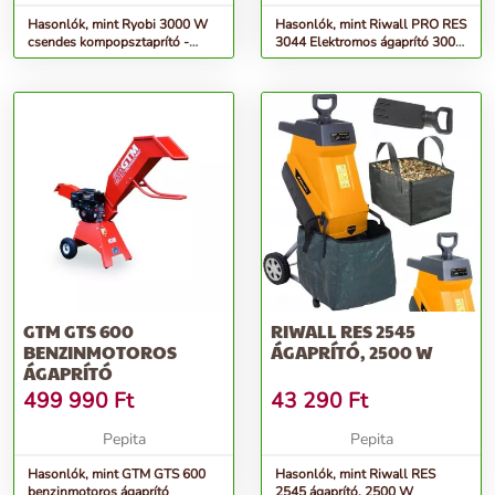
Hasonlók, mint Ryobi 3000 W
Hasonlók, mint Riwall PRO RES
csendes kompopsztaprító -
3044 Elektromos ágaprító 3000
RSH3045U
W, ágátmérő 44 mm
GTM GTS 600
RIWALL RES 2545
BENZINMOTOROS
ÁGAPRÍTÓ, 2500 W
ÁGAPRÍTÓ
499 990
Ft
43 290
Ft
Pepita
Pepita
Hasonlók, mint GTM GTS 600
Hasonlók, mint Riwall RES
benzinmotoros ágaprító
2545 ágaprító, 2500 W