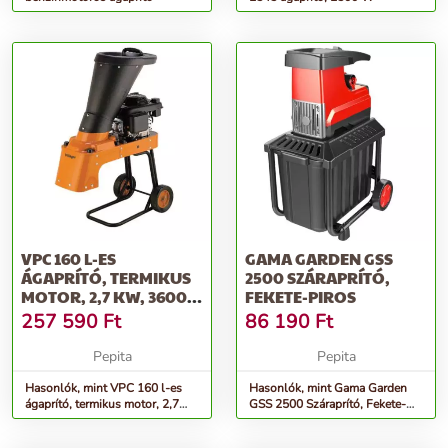
VPC 160 L-ES
GAMA GARDEN GSS
ÁGAPRÍTÓ, TERMIKUS
2500 SZÁRAPRÍTÓ,
MOTOR, 2,7 KW, 3600
FEKETE-PIROS
FORD./PERC, 1...
257 590
Ft
86 190
Ft
Pepita
Pepita
Hasonlók, mint VPC 160 l-es
Hasonlók, mint Gama Garden
ágaprító, termikus motor, 2,7
GSS 2500 Száraprító, Fekete-
kW, 3600 ford./perc, 1...
Piros