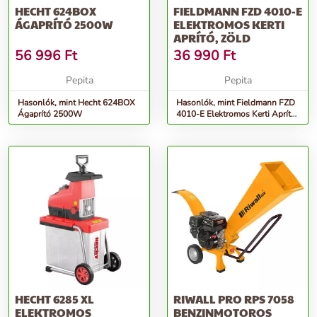
HECHT 624BOX
FIELDMANN FZD 4010-E
ÁGAPRÍTÓ 2500W
ELEKTROMOS KERTI
APRÍTÓ, ZÖLD
56 996
Ft
36 990
Ft
Pepita
Pepita
Hasonlók, mint Hecht 624BOX
Hasonlók, mint Fieldmann FZD
Ágaprító 2500W
4010-E Elektromos Kerti Aprító,
Zöld
HECHT 6285 XL
RIWALL PRO RPS 7058
ELEKTROMOS
BENZINMOTOROS