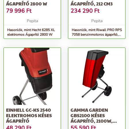
ÁGAPRÍTÓ 2800 W
ÁGAPRÍTÓ, 212 CM3
79 996
Ft
234 290
Ft
Pepita
Pepita
Hasonlók, mint Hecht 6285 XL
Hasonlók, mint Riwall PRO RPS
elektromos Ágaprító 2800 W
7058 benzinmotoros ágaprító,
212 cm3
EINHELL GC-KS 2540
GAMMA GARDEN
ELEKTROMOS KÉSES
GBS2100 KÉSES
ÁGAPRÍTÓ
ÁGAPRÍTÓ, 2100W,
35MM, FEKETE-PIROS
48 290
Ft
55 590
Ft