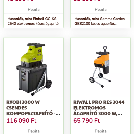
Pepita
Pepita
Hasonlók, mint Einhell GC-KS
Hasonlók, mint Gamma Garden
2540 elektromos késes ágaprító
GBS2100 késes ágaprító,
2100W, 35mm, fekete-piros
RYOBI 3000 W
RIWALL PRO RES 3044
CSENDES
ELEKTROMOS
KOMPOPSZTAPRÍTÓ -
ÁGAPRÍTÓ 3000 W,
RSH3045U
ÁGÁTMÉRŐ 44 MM
116 090
Ft
65 790
Ft
Pepita
Pepita