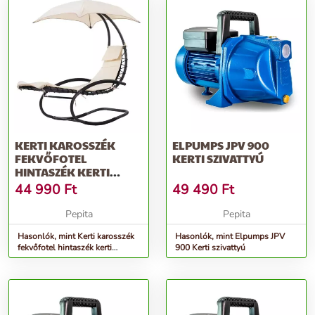
KERTI KAROSSZÉK
ELPUMPS JPV 900
FEKVŐFOTEL
KERTI SZIVATTYÚ
HINTASZÉK KERTI
FÜGGŐÁGY
44 990
Ft
49 490
Ft
Pepita
Pepita
Hasonlók, mint Kerti karosszék
Hasonlók, mint Elpumps JPV
fekvőfotel hintaszék kerti
900 Kerti szivattyú
függőágy