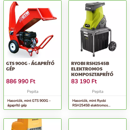
GTS 900G - ÁGAPRÍTÓ
RYOBI RSH2545B
GÉP
ELEKTROMOS
KOMPOSZTAPRÍTÓ
886 990
Ft
83 190
Ft
Pepita
Pepita
Hasonlók, mint GTS 900G -
Hasonlók, mint Ryobi
ágaprító gép
RSH2545B elektromos
komposztaprító