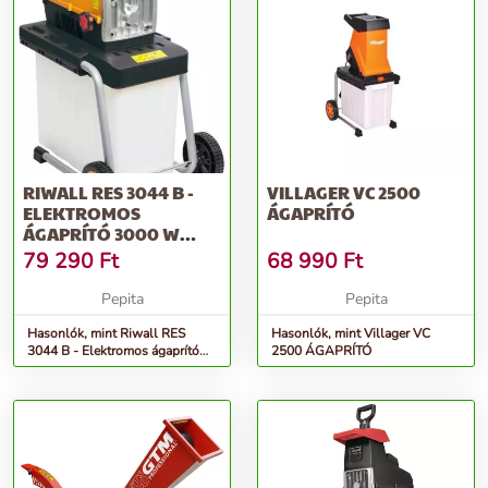
RIWALL RES 3044 B -
VILLAGER VC 2500
ELEKTROMOS
ÁGAPRÍTÓ
ÁGAPRÍTÓ 3000 W
MOTORRAL
79 290
Ft
68 990
Ft
Pepita
Pepita
Hasonlók, mint Riwall RES
Hasonlók, mint Villager VC
3044 B - Elektromos ágaprító
2500 ÁGAPRÍTÓ
3000 W motorral