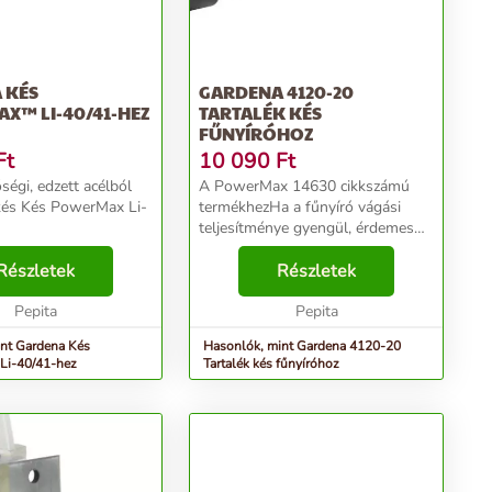
 KÉS
GARDENA 4120-20
X™ LI-40/41-HEZ
TARTALÉK KÉS
FŰNYÍRÓHOZ
Ft
10 090
Ft
ségi, edzett acélból
A PowerMax 14630 cikkszámú
kés Kés PowerMax Li-
termékhezHa a fűnyíró vágási
teljesítménye gyengül, érdemes
kést cserélni: tartós, minőségi,
Részletek
edzett acélból készült késeink
Részletek
precízen és egyenesen vágják le a
Pepita
füvet. Vágási s...
Pepita
nt Gardena Kés
Hasonlók, mint Gardena 4120-20
i-40/41-hez
Tartalék kés fűnyíróhoz