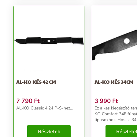
AL-KO KÉS 42 CM
AL-KO KÉS 34CM
7 790
Ft
3 990
Ft
AL-KO Classic 4.24 P-S-hez...
Ez a kés kiegészítő te
KO Comfort 34E fűnyí
típusokhoz. Hossz: 34 cm
Középső furat átmérő
Részletek
Szélesség: 5 cm Súly:
Részlete