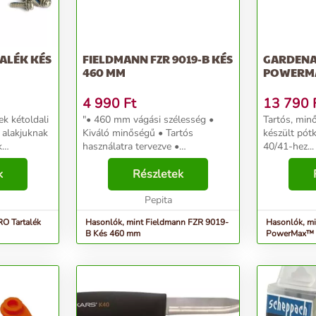
ALÉK KÉS
FIELDMANN FZR 9019-B KÉS
GARDENA
460 MM
POWERMA
4 990
Ft
13 790
k kétoldali
"• 460 mm vágási szélesség •
Tartós, minő
 alakjuknak
Kiváló minőségű • Tartós
készült pót
k
használatra tervezve •
40/41-hez...
n penge
Kompatibilis a következő
ti
k
Fieldmann készülékekkel: FZR
Részletek
aradék
4611-B, FZR 4616-B, FZR 4616-
oká...
BES, FZR 4618-BV, FZR 4625-BV,
Pepita
• Eredeti...
RO Tartalék
Hasonlók, mint Fieldmann FZR 9019-
Hasonlók, mi
B Kés 460 mm
PowerMax™ L