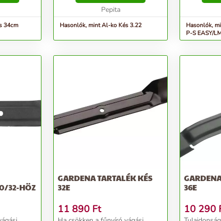
típusokhoz...
Pepita
és 34cm
Hasonlók, mint Al-ko Kés 3.22
Hasonlók, mint A
P-S EASY/LM
GARDENA TARTALÉK KÉS
GARDENA
0/32-HÖZ
32E
36E
11 890
Ft
10 290
vágási
Ha csökken a fűnyíró vágási
Tulajdonságok: Ha cs