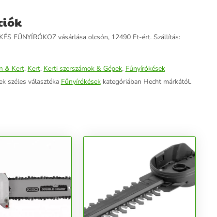
ciók
S FŰNYÍRÓKOZ vásárlása olcsón, 12490 Ft-ért. Szállítás:
n & Kert
,
Kert
,
Kerti szerszámok & Gépek
,
Fűnyírókések
ek széles választéka
Fűnyírókések
kategóriában Hecht márkától.