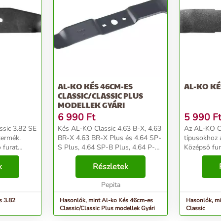
AL-KO KÉS 46CM-ES
AL-KO KÉ
CLASSIC/CLASSIC PLUS
MODELLEK GYÁRI
6 990
Ft
5 990
F
ssic 3.82 SE
Kés AL-KO Classic 4.63 B-X, 4.63
Az AL-KO Cl
termék.
BR-X 4.63 BR-X Plus és 4.64 SP-
típusokhoz ajánlott
 furat
S Plus, 4.64 SP-B Plus, 4.64 P-S,
Középső fur
 furatok
4.64 SP-S-hez
Szélső fura
 furatok
k
Silver/Comfort/Premium/Highline/Highline
Részletek
Szélső fura
lesség: 5 cm
Edition/Powerline
Szélesség: 
46/470/4700/4704 típusokhoz/...
Pepita
Classic ...
s 3.82
Hasonlók, mint Al-ko Kés 46cm-es
Hasonlók, m
Classic/Classic Plus modellek Gyári
Classic