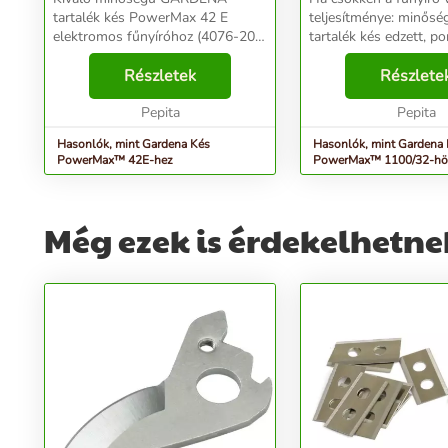
tartalék kés PowerMax 42 E
teljesítménye: minőség
elektromos fűnyíróhoz (4076-20).
tartalék kés edzett, po
A kés duplán edzett, porfestett
acélból, hosszú élett
acélból készült. A kések legyenek
Részletek
pontos és tiszta fűnyír
Részlete
mindig élesek. Egy bizonyos
használati idő után a...
Pepita
Pepita
Hasonlók, mint Gardena Kés
Hasonlók, mint Gardena
PowerMax™ 42E-hez
PowerMax™ 1100/32-hö
Még ezek is érdekelhetne