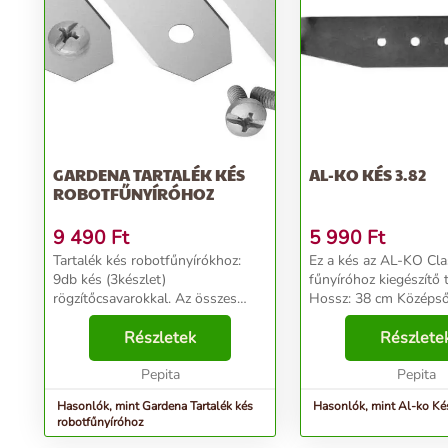
GARDENA TARTALÉK KÉS
AL-KO KÉS 3.82
ROBOTFŰNYÍRÓHOZ
9 490
Ft
5 990
Ft
Tartalék kés robotfűnyírókhoz:
Ez a kés az AL-KO Cla
9db kés (3készlet)
fűnyíróhoz kiegészítő 
rögzítőcsavarokkal. Az összes
Hossz: 38 cm Középső
robotfűnyíróhoz használható...
átmérője: 8 mm Szélső
Részletek
átmérője: 8 mm Szélső
Részlete
távolsága: 65 mm Szé
Pepita
Súly: 300 g Cla...
Pepita
Hasonlók, mint Gardena Tartalék kés
Hasonlók, mint Al-ko Ké
robotfűnyíróhoz