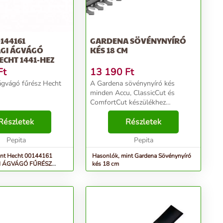
144161
GARDENA SÖVÉNYNYÍRÓ
GI ÁGVÁGÓ
KÉS 18 CM
ECHT 1441-HEZ
Ft
13 190
Ft
ágvágó fűrész Hecht
A Gardena sövénynyíró kés
minden Accu, ClassicCut és
ComfortCut készülékhez
illeszthető. Könnyen cserélhető.
Részletek
Műszaki adatok: - Vágási
Részletek
szélessége: 18 cm - Könnyen
Pepita
cserélhető - Minden Accu,
Pepita
ClassicCut ...
int Hecht 00144161
Hasonlók, mint Gardena Sövénynyíró
 ÁGVÁGÓ FŰRÉSZ
kés 18 cm
-HEZ