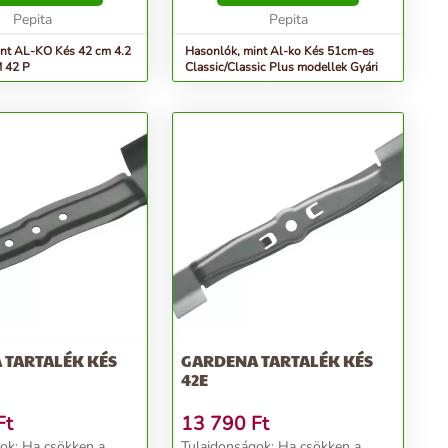
típusokhoz/gyári modell...
Pepita
Pepita
L-KO Kés 42 cm 4.2
Hasonlók, mint Al-ko Kés 51cm-es
 42 P
Classic/Classic Plus modellek Gyári
 TARTALÉK KÉS
GARDENA TARTALÉK KÉS
42E
Ft
13 790
Ft
ökken a
Tulajdonságok: Ha csökken a