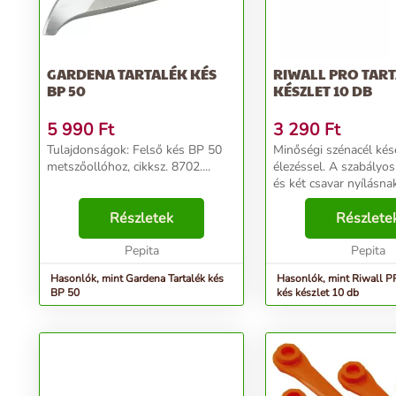
GARDENA TARTALÉK KÉS
RIWALL PRO TART
BP 50
KÉSZLET 10 DB
5 990
Ft
3 290
Ft
Tulajdonságok: Felső kés BP 50
Minőségi szénacél kése
metszőollóhoz, cikksz. 8702....
élezéssel. A szabályos
és két csavar nyílásna
köszönhetően, minde
Részletek
tompulásánál elkezdhe
Részlete
felcserélni a három m
Pepita
élesebb pengével. A sz
Pepita
Hasonlók, mint Gardena Tartalék kés
Hasonlók, mint Riwall P
BP 50
kés készlet 10 db