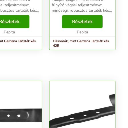
si teljesítménye:
fűnyíró vágási teljesítménye:
obusztus tartalék kés
minőségi, robusztus tartalék kés
estett acélból, hosszú
edzett, porfestett acélból, hosszú
al a pontos és tiszta
Részletek
élettartammal a pontos és tiszta
Részletek
z. GARDENA
fűnyíráshoz. GARDENA
 E elekt...
Pepita
PowerMax 42 E elekt...
Pepita
nt Gardena Tartalék kés
Hasonlók, mint Gardena Tartalék kés
42E