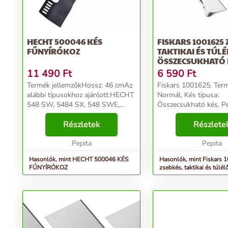
HECHT 500046 KÉS
FISKARS 1001625 
FŰNYÍRÓKOZ
TAKTIKAI ÉS TÚLÉ
ÖSSZECSUKHATÓ 
11 490
Ft
6 590
Ft
Termék jellemzőkHossz: 46 cmAz
Fiskars 1001625. Term
alábbi típusokhoz ajánlott:HECHT
Normál, Kés típusa:
548 SW, 5484 SX, 548 SWE,
Összecsukható kés, P
5484 SXE...
anyaga: Rozsdamentes 
Részletek
Részlete
Pepita
Pepita
Hasonlók, mint HECHT 500046 KÉS
Hasonlók, mint Fiskars 
FŰNYÍRÓKOZ
zsebkés, taktikai és túlél
Összecsukható kés