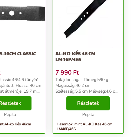
S 46CM CLASSIC
AL-KO KÉS 46 CM
LM46P/46S
t
7 990
Ft
assic 46/4.6 fűnyíró
Tulajdonságai: Tömeg:590 g
. Hossz: 46 cm
Magasság:46,2 cm
at átmérője: 19,7 mm
Szélesség:5,5 cm Mélység:4,6 cm
tok átmérője: 8,7 mm
Hossz:46 cm Greenzone LM46P
tok távolsága: 65 mm
Részletek
és LM46S modellekhez ...
Részletek
5 cm Súly: 1,2 kg
Pepita
Pepita
int Al-ko Kés 46cm
Hasonlók, mint AL-KO Kés 46 cm
LM46P/46S