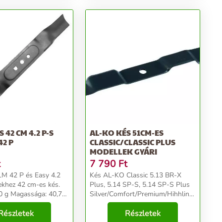
P-S
AL-KO KÉS 51CM-ES
42 P
CLASSIC/CLASSIC PLUS
MODELLEK GYÁRI
t
7 790
Ft
M 42 P és Easy 4.2
Kés AL-KO Classic 5.13 BR-X
khez 42 cm-es kés.
Plus, 5.14 SP-S, 5.14 SP-S Plus
0 g Magassága: 40,7
Silver/Comfort/Premium/Hihhline/Highline
ge: 5,0 cm Mélysége:
Edition/Powerline
za: 42 cm...
Részletek
51/52/520/5200/5204
Részletek