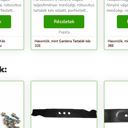
i, robusztus
teljesítménye: minőségi, robusztus
fűnyíró vágá
rfestett
tartalék kés edzett, porfestett
minőségi, r
artammal a
acélból, hosszú élettartammal a
edzett, porf
áshoz....
k
pontos és tiszta fűnyíráshoz.
Részletek
élettartamm
GARDENA PowerMax(tm) 32 E
fűnyírásho
elektromos fűnyír...
Pepita
PowerMax 36
 Kés
Hasonlók, mint Gardena Tartalék kés
Hasonlók, mi
z
32E
36E
k: