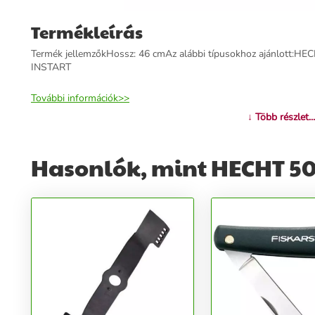
Termékleírás
Termék jellemzőkHossz: 46 cmAz alábbi típusokhoz ajánlott:H
INSTART
További információk>>
↓ Több részlet...
Hasonlók, mint HECHT 5