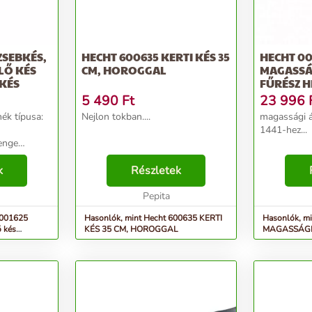
ZSEBKÉS,
HECHT 600635 KERTI KÉS 35
HECHT 00
LŐ KÉS
CM, HOROGGAL
MAGASSÁ
KÉS
FŰRÉSZ H
5 490
Ft
23 996
ék típusa:
Nejlon tokban....
magassági 
1441-hez...
enge
acél...
k
Részletek
Pepita
1001625
Hasonlók, mint Hecht 600635 KERTI
Hasonlók, m
ő kés
KÉS 35 CM, HOROGGAL
MAGASSÁGI
Hecht 1441