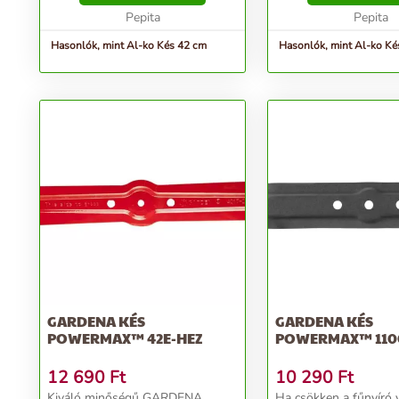
Comfort 34 E-hez...
Pepita
Pepita
Hasonlók, mint Al-ko Kés 42 cm
Hasonlók, mint Al-ko K
GARDENA KÉS
GARDENA KÉS
POWERMAX™ 42E-HEZ
POWERMAX™ 110
12 690
Ft
10 290
Ft
Kiváló minőségű GARDENA
Ha csökken a fűnyíró 