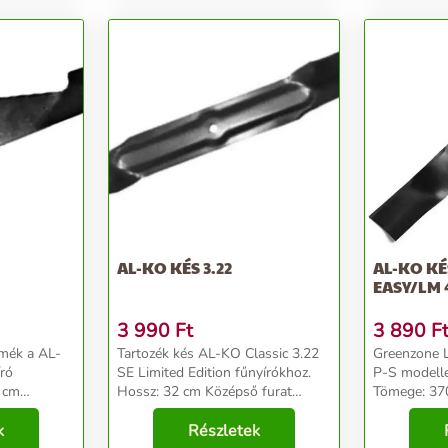
AL-KO KÉS 3.22
AL-KO KÉS 42 CM 4.2 
EASY/LM 
3 990
Ft
3 890
F
rmék a AL-
Tartozék kés AL-KO Classic 3.22
Greenzone L
ró
SE Limited Edition fűnyírókhoz.
P-S modelle
Hossz: 32 cm Középső furat
Tömege: 37
je: 19,6 mm
átmérője: 8,1 mm Szélesség: 4,4
cm Szélessé
 300 g
k
cm Súly: 300 g Classic 3.22 SE
Részletek
4,6 cm Hoss