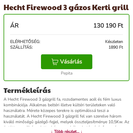
Hecht Firewood 3 gázos Kerti grill
ÁR
130 190
Ft
ELÉRHETŐSÉG:
Készleten
SZÁLLÍTÁS:
1890 Ft
Vásárlás
Pepita
Termékleírás
A Hecht Firewood 3 gázgrill fa, rozsdamentes acél és fém luxus
kombinációja. Alkalmas beltéri illetve kültéri területeken való
használatra. Mérete közepes terekre is optimálissá teszi a
használatát. A Hecht Firewood 3 gázgrill fel van szerelve három
kiváló minőségű gázégő-fejjel, melyek összteljesítménye 10,5Kw. Az
öntöttvas grillrács alatt a három szabályozható gázégő propán-
↓ Több részlet... ↓