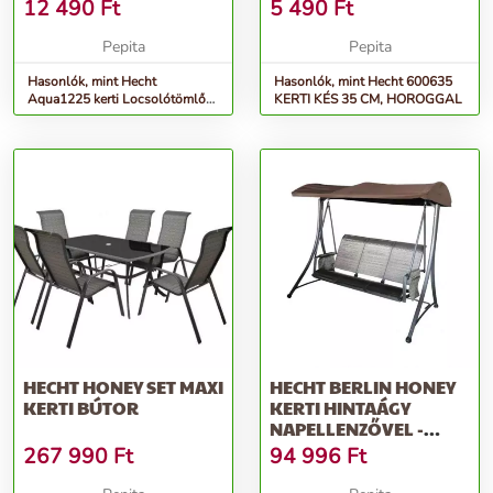
12 490
Ft
5 490
Ft
Pepita
Pepita
Hasonlók, mint Hecht
Hasonlók, mint Hecht 600635
Aqua1225 kerti Locsolótömlő
KERTI KÉS 35 CM, HOROGGAL
1/2&quot; 25 M
HECHT HONEY SET MAXI
HECHT BERLIN HONEY
KERTI BÚTOR
KERTI HINTAÁGY
NAPELLENZŐVEL -
SZÜRKE-BARNA
267 990
Ft
94 996
Ft