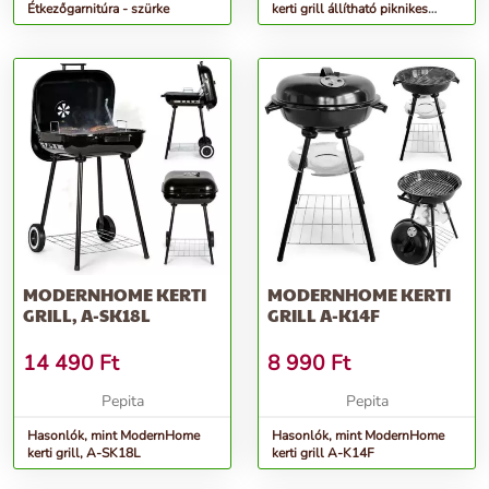
Étkezőgarnitúra - szürke
kerti grill állítható piknikes
ráccsal - SL4040
MODERNHOME KERTI
MODERNHOME KERTI
GRILL, A-SK18L
GRILL A-K14F
14 490
Ft
8 990
Ft
Pepita
Pepita
Hasonlók, mint ModernHome
Hasonlók, mint ModernHome
kerti grill, A-SK18L
kerti grill A-K14F