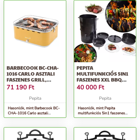
BARBECOOK BC-CHA-
PEPITA
1016 CARLO ASZTALI
MULTIFUNKCIÓS 5IN1
FASZENES GRILL,
FASZENES XXL BBQ
SÁRGA, 44X33X21CM
GRILL ÉS FÜSTÖLŐ
71 190
Ft
40 000
Ft
SZETT...
Pepita
Pepita
Hasonlók, mint Barbecook BC-
Hasonlók, mint Pepita
CHA-1016 Carlo asztali
multifunkciós 5in1 faszenes
faszenes grill, sárga,
XXL BBQ Grill és Füstölő
44x33x21cm
szett...