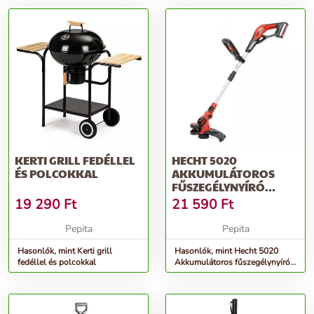
KERTI GRILL FEDÉLLEL
HECHT 5020
ÉS POLCOKKAL
AKKUMULÁTOROS
FŰSZEGÉLYNYÍRÓ
(AKKU ÉS TÖLTŐ
19 290
Ft
21 590
Ft
NÉLKÜL)
Pepita
Pepita
Hasonlók, mint Kerti grill
Hasonlók, mint Hecht 5020
fedéllel és polcokkal
Akkumulátoros fűszegélynyíró
(Akku és töltő nélkül)