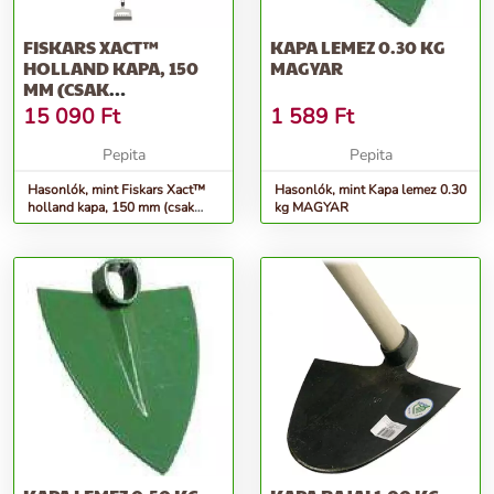
FISKARS XACT™
KAPA LEMEZ 0.30 KG
HOLLAND KAPA, 150
MAGYAR
MM (CSAK
RENDELÉSRE)
15 090
Ft
1 589
Ft
Pepita
Pepita
Hasonlók, mint Fiskars Xact™
Hasonlók, mint Kapa lemez 0.30
holland kapa, 150 mm (csak
kg MAGYAR
rendelésre)