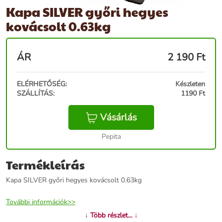
Kapa SILVER győri hegyes
kovácsolt 0.63kg
ÁR
2 190
Ft
ELÉRHETŐSÉG:
Készleten
SZÁLLÍTÁS:
1190 Ft
Vásárlás
Pepita
Termékleírás
Kapa SILVER győri hegyes kovácsolt 0.63kg
További információk>>
↓ Több részlet... ↓