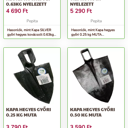
0.63KG NYELEZETT
NYELEZETT
4 690
Ft
5 290
Ft
Pepita
Pepita
Hasonlók, mint Kapa SILVER
Hasonlók, mint Kapa hegyes
győri hegyes kovácsolt 0.63kg
győri 0.25 kg MUTA
NYELEZETT
NYELEZETT
KAPA HEGYES GYŐRI
KAPA HEGYES GYŐRI
0.25 KG MUTA
0.50 KG MUTA
3 790
Ft
3 590
Ft