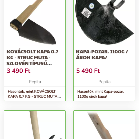
KOVÁCSOLT KAPA 0.7
KAPA-POZAR. 1100G /
KG - STRUC MUTA -
ÁROK KAPA/
SZLOVÉN TÍPUSÚ
MEGERŐSÍTETT...
3 490
Ft
5 490
Ft
Pepita
Pepita
Hasonlók, mint KOVÁCSOLT
Hasonlók, mint Kapa-pozar.
KAPA 0.7 KG - STRUC MUTA -
1100g /árok kapa/
Szlovén típusú megerősített...