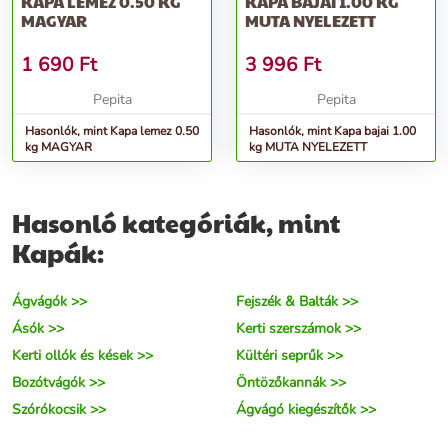
KAPA LEMEZ 0.50 KG
KAPA BAJAI 1.00 KG
MAGYAR
MUTA NYELEZETT
1 690
Ft
3 996
Ft
Pepita
Pepita
Hasonlók, mint Kapa lemez 0.50
Hasonlók, mint Kapa bajai 1.00
kg MAGYAR
kg MUTA NYELEZETT
Hasonló kategóriák, mint
Kapák:
Ágvágók >>
Fejszék & Balták >>
Ásók >>
Kerti szerszámok >>
Kerti ollók és kések >>
Kültéri seprűk >>
Bozótvágók >>
Öntözőkannák >>
Szórókocsik >>
Ágvágó kiegészítők >>