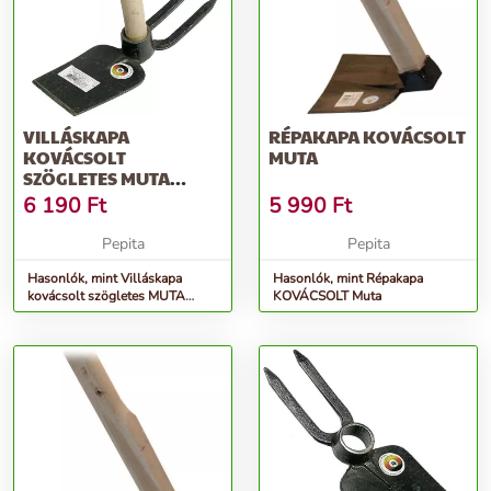
VILLÁSKAPA
RÉPAKAPA KOVÁCSOLT
KOVÁCSOLT
MUTA
SZÖGLETES MUTA
NYELEZETT
6 190
Ft
5 990
Ft
Pepita
Pepita
Hasonlók, mint Villáskapa
Hasonlók, mint Répakapa
kovácsolt szögletes MUTA
KOVÁCSOLT Muta
NYELEZETT