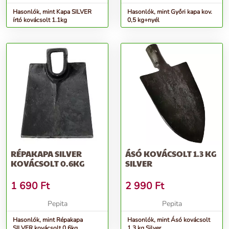
Hasonlók, mint Kapa SILVER
Hasonlók, mint Győri kapa kov.
írtó kovácsolt 1.1kg
0,5 kg+nyél
RÉPAKAPA SILVER
ÁSÓ KOVÁCSOLT 1.3 KG
KOVÁCSOLT 0.6KG
SILVER
1 690
Ft
2 990
Ft
Pepita
Pepita
Hasonlók, mint Répakapa
Hasonlók, mint Ásó kovácsolt
SILVER kovácsolt 0.6kg
1.3 kg Silver