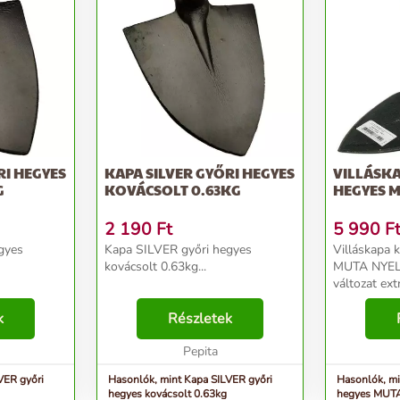
RI HEGYES
KAPA SILVER GYŐRI HEGYES
VILLÁSK
G
KOVÁCSOLT 0.63KG
HEGYES M
2 190
Ft
5 990
F
gyes
Kapa SILVER győri hegyes
Villáskapa 
kovácsolt 0.63kg...
MUTA NYELE
változat ext
biztosít a 
k
Részletek
villáskapána
nehezebb ta
Pepita
VER győri
Hasonlók, mint Kapa SILVER győri
Hasonlók, mi
hegyes kovácsolt 0.63kg
hegyes MUT