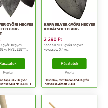
VER GYŐRI HEGYES
KAPA SILVER GYŐRI HEGYES
LT 0.63KG
KOVÁCSOLT 0.4KG
T
t
2 290
Ft
R győri hegyes
Kapa SILVER győri hegyes
.63kg NYELEZETT...
kovácsolt 0.4kg...
Részletek
Részletek
Pepita
Pepita
nt Kapa SILVER győri
Hasonlók, mint Kapa SILVER győri
csolt 0.63kg NYELEZETT
hegyes kovácsolt 0.4kg