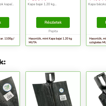
k kapa/...
Kapa bajai 1.20 kg...
Kapa bácskai
k
Részletek
Pepita
ar. 1100g /
Hasonlók, mint Kapa bajai 1.20 kg
Hasonlók, mi
MUTA
szögletes M
k: