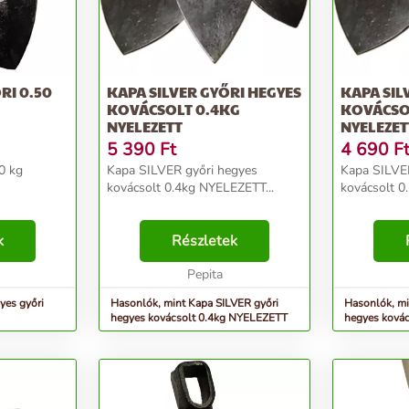
RI 0.50
KAPA SILVER GYŐRI HEGYES
KAPA SIL
KOVÁCSOLT 0.4KG
KOVÁCSO
NYELEZETT
NYELEZET
5 390
Ft
4 690
F
0 kg
Kapa SILVER győri hegyes
Kapa SILVE
kovácsolt 0.4kg NYELEZETT...
kovácsolt 0
k
Részletek
Pepita
yes győri
Hasonlók, mint Kapa SILVER győri
Hasonlók, mi
hegyes kovácsolt 0.4kg NYELEZETT
hegyes ková