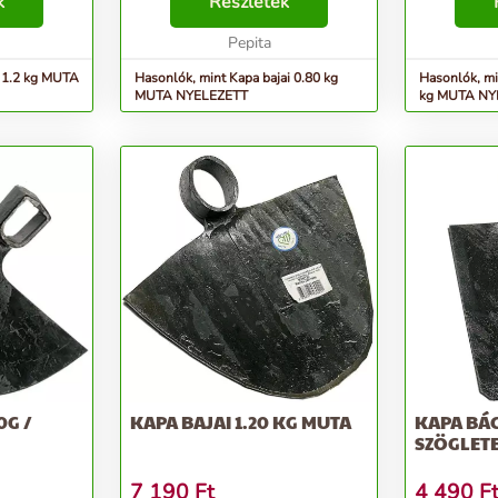
k
Részletek
Pepita
ó 1.2 kg MUTA
Hasonlók, mint Kapa bajai 0.80 kg
Hasonlók, mi
MUTA NYELEZETT
kg MUTA NY
0G /
KAPA BAJAI 1.20 KG MUTA
KAPA BÁC
SZÖGLET
7 190
Ft
4 490
F