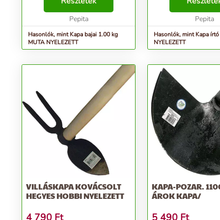
Részletek
Részlete
Pepita
Pepita
Hasonlók, mint Kapa bajai 1.00 kg
Hasonlók, mint Kapa írt
MUTA NYELEZETT
NYELEZETT
VILLÁSKAPA KOVÁCSOLT
KAPA-POZAR. 110
HEGYES HOBBI NYELEZETT
ÁROK KAPA/
4 790
Ft
5 490
Ft