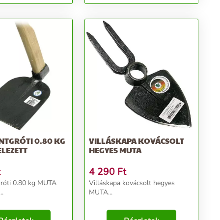
NTGRÓTI 0.80 KG
VILLÁSKAPA KOVÁCSOLT
LEZETT
HEGYES MUTA
t
4 290
Ft
róti 0.80 kg MUTA
Villáskapa kovácsolt hegyes
..
MUTA...