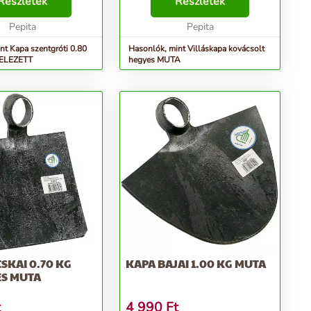
Részletek
Részletek
Pepita
Pepita
nt Kapa szentgróti 0.80
Hasonlók, mint Villáskapa kovácsolt
ELEZETT
hegyes MUTA
SKAI 0.70 KG
KAPA BAJAI 1.00 KG MUTA
ES MUTA
t
4 990
Ft