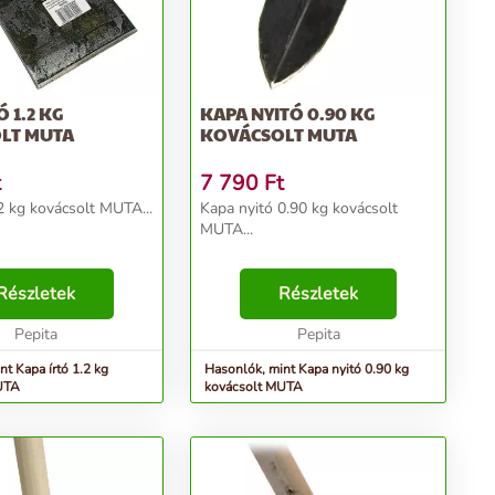
 1.2 KG
KAPA NYITÓ 0.90 KG
LT MUTA
KOVÁCSOLT MUTA
t
7 790
Ft
.2 kg kovácsolt MUTA...
Kapa nyitó 0.90 kg kovácsolt
MUTA...
Részletek
Részletek
Pepita
Pepita
t Kapa írtó 1.2 kg
Hasonlók, mint Kapa nyitó 0.90 kg
UTA
kovácsolt MUTA