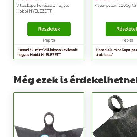
Villáskapa kovácsolt hegyes
Kapa-pozar. 1100g /áro
Hobbi NYELEZETT...
Részletek
Részlete
Pepita
Pepita
Hasonlók, mint Villáskapa kovácsolt
Hasonlók, mint Kapa-poz
hegyes Hobbi NYELEZETT
árok kapa/
Még ezek is érdekelhetne