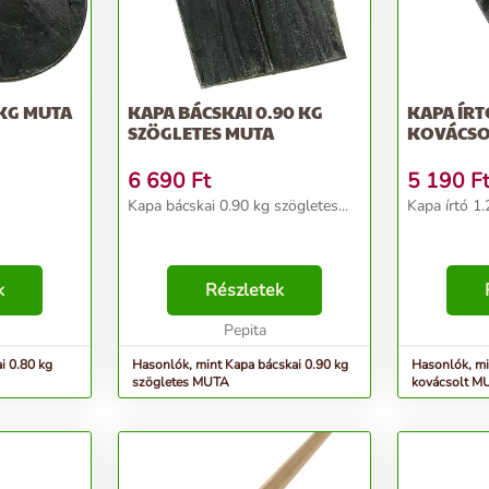
 KG MUTA
KAPA BÁCSKAI 0.90 KG
KAPA ÍRTÓ
SZÖGLETES MUTA
KOVÁCSO
6 690
Ft
5 190
F
Kapa bácskai 0.90 kg szögletes...
Kapa írtó 1
k
Részletek
Pepita
i 0.80 kg
Hasonlók, mint Kapa bácskai 0.90 kg
Hasonlók, min
szögletes MUTA
kovácsolt M