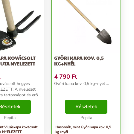
APA KOVÁCSOLT
GYŐRI KAPA KOV. 0,5
UTA NYELEZETT
KG+NYÉL
t
4 790
Ft
kovácsolt hegyes
Győri kapa kov. 0,5 kg+nyél ...
ZETT: A nyelezett
ra tartósságot és erőt
kovácsolt hegyes MUTA
k. Kiváló választás a
Részletek
Részletek
lajmunkákhoz....
Pepita
Pepita
nt Villáskapa kovácsolt
Hasonlók, mint Győri kapa kov. 0,5
A NYELEZETT
kg+nyél