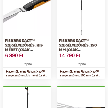
FISKARS XACT™
FISKARS XACT™
SZEGÉLYEZŐKÉS, KIS
SZEGÉLYEZŐKÉS, 150
MÉRET (CSAK
MM (CSAK
RENDELÉSRE)
RENDELÉSRE)
6 890
Ft
14 790
Ft
Pepita
Pepita
Hasonlók, mint Fiskars Xact™
Hasonlók, mint Fiskars Xact™
szegélyezőkés, kis méret (csak
szegélyezőkés, 150 mm (csak
rendelésre)
rendelésre)