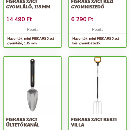
FISKARS XACT
FISKARS XACT KÉZI
GYOMLÁLÓ, 135 MM
GYOMKISZEDŐ
14 490
Ft
6 290
Ft
Pepita
Pepita
Hasonlók, mint FISKARS Xact
Hasonlók, mint FISKARS Xact
gyomláló, 135 mm
kézi gyomkiszedő
FISKARS XACT
FISKARS XACT KERTI
ÜLTETŐKANÁL
VILLA