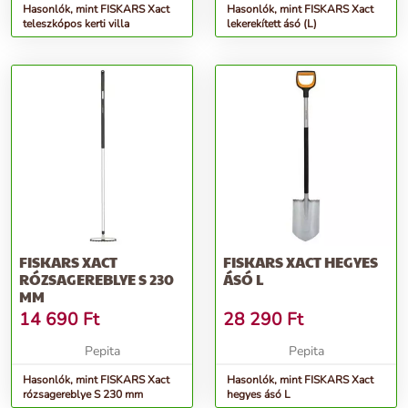
Hasonlók, mint FISKARS Xact
Hasonlók, mint FISKARS Xact
teleszkópos kerti villa
lekerekített ásó (L)
FISKARS XACT
FISKARS XACT HEGYES
RÓZSAGEREBLYE S 230
ÁSÓ L
MM
14 690
Ft
28 290
Ft
Pepita
Pepita
Hasonlók, mint FISKARS Xact
Hasonlók, mint FISKARS Xact
rózsagereblye S 230 mm
hegyes ásó L