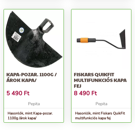
KAPA-POZAR. 1100G /
FISKARS QUIKFIT
ÁROK KAPA/
MULTIFUNKCIÓS KAPA
FEJ
5 490
Ft
8 490
Ft
Pepita
Pepita
Hasonlók, mint Kapa-pozar.
Hasonlók, mint Fiskars QuikFit
1100g /árok kapa/
multifunkciós kapa fej