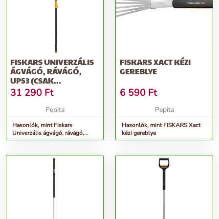
FISKARS UNIVERZÁLIS
FISKARS XACT KÉZI
ÁGVÁGÓ, RÁVÁGÓ,
GEREBLYE
UP53 (CSAK
RENDELÉSRE)
31 290
Ft
6 590
Ft
Pepita
Pepita
Hasonlók, mint Fiskars
Hasonlók, mint FISKARS Xact
Univerzális ágvágó, rávágó,
kézi gereblye
UP53 (csak rendelésre)