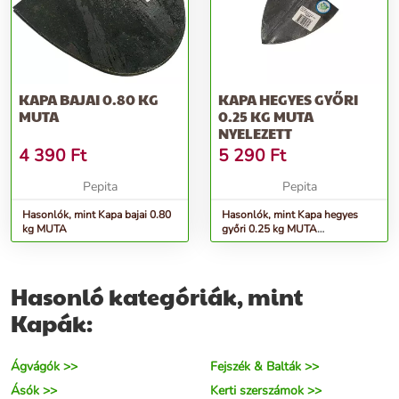
KAPA BAJAI 0.80 KG
KAPA HEGYES GYŐRI
MUTA
0.25 KG MUTA
NYELEZETT
4 390
Ft
5 290
Ft
Pepita
Pepita
Hasonlók, mint Kapa bajai 0.80
Hasonlók, mint Kapa hegyes
kg MUTA
győri 0.25 kg MUTA
NYELEZETT
Hasonló kategóriák, mint
Kapák:
Ágvágók >>
Fejszék & Balták >>
Ásók >>
Kerti szerszámok >>