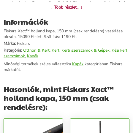
munkavégzést. Ergonomikus SoftGrip™ markolata pedig lehetővé
↓ Több részlet... ↓
tesz több munkapozíció felvételét. Gyors és hatékony mozdulattal
könnyen és gyorsan távolíthatja el a gyomokatÉles rozsdamentes
Információk
acél feje precíz munkavégzést garantálEdzett alumínium
nyéllelKényelmes Softgrip™ markolatnak hála több munkapozíciót
Fiskars Xact™ holland kapa, 150 mm (csak rendelésre) vásárlása
lehet felvenni veleAkasztólyukkal a praktikus és helytakarékos
olcsón, 15090 Ft-ért. Szállítás: 1190 Ft.
tárolásértMéretek Szélesség: 124 mmHosszúság: 1702
mmMagasság: 40 mm
Márka:
Fiskars
Kategória:
Otthon & Kert
,
Kert
,
Kerti szerszámok & Gépek
,
Kézi kerti
További információk>>
szerszámok
,
Kapák
Minőségi termékek széles választéka
Kapák
kategóriában Fiskars
márkától.
Hasonlók, mint Fiskars Xact™
holland kapa, 150 mm (csak
rendelésre):