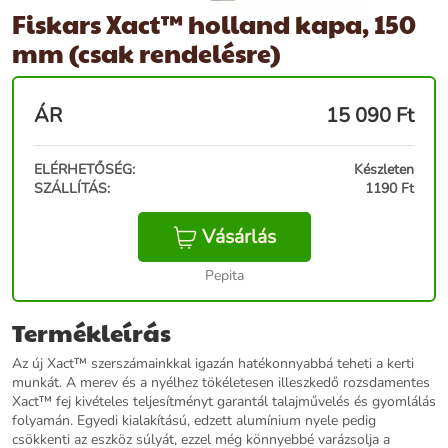
Fiskars Xact™ holland kapa, 150
mm (csak rendelésre)
ÁR
15 090
Ft
ELÉRHETŐSÉG:
Készleten
SZÁLLÍTÁS:
1190 Ft
Vásárlás
Pepita
Termékleírás
Az új Xact™ szerszámainkkal igazán hatékonnyabbá teheti a kerti
munkát. A merev és a nyélhez tökéletesen illeszkedő rozsdamentes
Xact™ fej kivételes teljesítményt garantál talajművelés és gyomlálás
folyamán. Egyedi kialakítású, edzett alumínium nyele pedig
csökkenti az eszköz súlyát, ezzel még könnyebbé varázsolja a