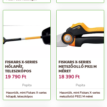
metszőolló
FISKARS X-SERIES
FISKARS X-SERIES
HÓLAPÁT,
METSZŐOLLÓ P921 M
TELESZKÓPOS
MÉRET
19 790
Ft
18 390
Ft
Pepita
Pepita
Hasonlók, mint Fiskars X-series
Hasonlók, mint Fiskars X-series
hólapát, teleszkópos
metszőolló P921 M méret