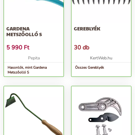
GARDENA
GEREBLYÉK
METSZŐOLLÓ S
5 990
Ft
30 db
Pepita
KertWeb.hu
Hasonlók, mint Gardena
Összes Gereblyék
Metszőolló S