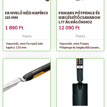
FA NYELŰ KÉZI KAPÍRCS
FISKARS PÓTPENGE ÉS
115 MM
KIEGÉSZÍTŐCSAVAROK
L77 ÁGVÁGÓKHOZ
1 890
Ft
12 090
Ft
Pepita
Pepita
Hasonlók, mint Fa nyelű kézi
Hasonlók, mint Fiskars
kapírcs 115 mm
Pótpenge és kiegészítőcsavarok
L77 ágvágókhoz