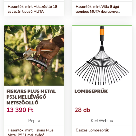
Hasonlók, mint Metszőolló 18-
Hasonlók, mint Villa 8 ágú
as Japán típusú MUTA
gombos MUTA /burgonya
rakodáshoz/
FISKARS PLUS METAL
LOMBSEPRŰK
P531 MELLÉVÁGÓ
METSZŐOLLÓ
13 390
Ft
28 db
Pepita
KertWeb.hu
Hasonlók, mint Fiskars Plus
Összes Lombseprűk
Metal P531 mellévágó