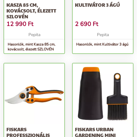
KASZA 85 CM,
KULTIVÁTOR 3 ÁGÚ
KOVÁCSOLT, ÉLEZETT
SZLOVÉN
12 990
Ft
2 690
Ft
Pepita
Pepita
Hasonlók, mint Kasza 85 cm,
Hasonlók, mint Kultivátor 3 ágú
kovácsolt, élezett SZLOVÉN
FISKARS
FISKARS URBAN
PROFESSZIONÁLIS
GARDENING MINI