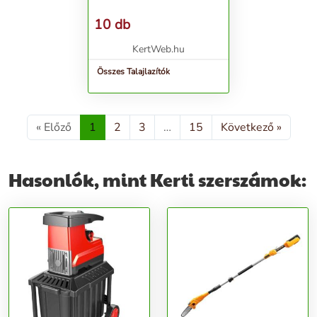
10 db
KertWeb.hu
Összes Talajlazítók
« Előző
1
2
3
…
15
Következő »
Hasonlók, mint Kerti szerszámok: