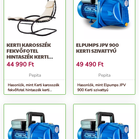
KERTI KAROSSZÉK
ELPUMPS JPV 900
FEKVŐFOTEL
KERTI SZIVATTYÚ
HINTASZÉK KERTI
FÜGGŐÁGY
44 990
Ft
49 490
Ft
Pepita
Pepita
Hasonlók, mint Kerti karosszék
Hasonlók, mint Elpumps JPV
fekvőfotel hintaszék kerti
900 Kerti szivattyú
függőágy