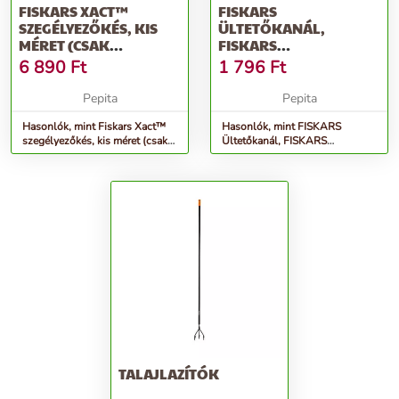
FISKARS XACT™
FISKARS
SZEGÉLYEZŐKÉS, KIS
ÜLTETŐKANÁL,
MÉRET (CSAK
FISKARS
RENDELÉSRE)
&QUOT;ERGO&QUOT;
6 890
Ft
1 796
Ft
Pepita
Pepita
Hasonlók, mint Fiskars Xact™
Hasonlók, mint FISKARS
szegélyezőkés, kis méret (csak
Ültetőkanál, FISKARS
rendelésre)
&quot;Ergo&quot;
TALAJLAZÍTÓK