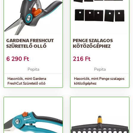
GARDENA FRESHCUT
PENGE SZALAGOS
SZÜRETELŐ OLLÓ
KÖTÖZŐGÉPHEZ
6 290
Ft
216
Ft
Pepita
Pepita
Hasonlók, mint Gardena
Hasonlók, mint Penge szalagos
FreshCut Szüretelő olló
kötözőgéphez