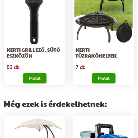
KERTI GRILLEZŐ, SÜTŐ
KERTI
ESZKÖZÖK
TŰZRAKÓHELYEK
53 db
7 db
Mutat
Mutat
Még ezek is érdekelhetnek: