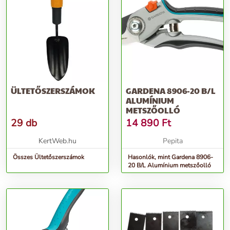
ÜLTETŐSZERSZÁMOK
GARDENA 8906-20 B/L
ALUMÍNIUM
METSZŐOLLÓ
29 db
14 890
Ft
KertWeb.hu
Pepita
Összes Ültetőszerszámok
Hasonlók, mint Gardena 8906-
20 B/L Alumínium metszőolló