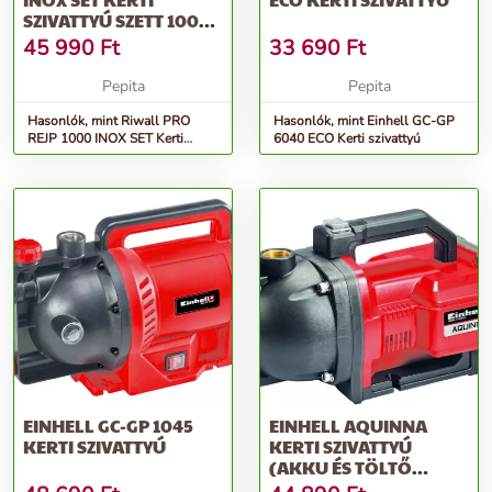
SZIVATTYÚ SZETT 1000
W
45 990
Ft
33 690
Ft
Pepita
Pepita
Hasonlók, mint Riwall PRO
Hasonlók, mint Einhell GC-GP
REJP 1000 INOX SET Kerti
6040 ECO Kerti szivattyú
szivattyú szett 1000 W
EINHELL GC-GP 1045
EINHELL AQUINNA
KERTI SZIVATTYÚ
KERTI SZIVATTYÚ
(AKKU ÉS TÖLTŐ
NÉLKÜL)