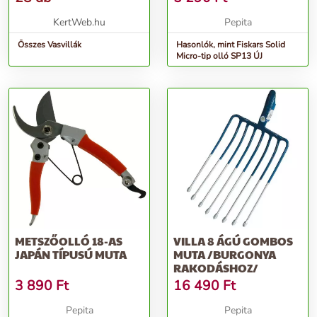
KertWeb.hu
Pepita
Összes Vasvillák
Hasonlók, mint Fiskars Solid
Micro-tip olló SP13 ÚJ
METSZŐOLLÓ 18-AS
VILLA 8 ÁGÚ GOMBOS
JAPÁN TÍPUSÚ MUTA
MUTA /BURGONYA
RAKODÁSHOZ/
3 890
Ft
16 490
Ft
Pepita
Pepita