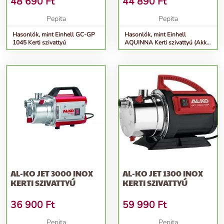
48 690
Ft
44 890
Ft
Pepita
Pepita
Hasonlók, mint Einhell GC-GP
Hasonlók, mint Einhell
1045 Kerti szivattyú
AQUINNA Kerti szivattyú (Akku
és töltő nélkül)
AL-KO JET 3000 INOX
AL-KO JET 1300 INOX
KERTI SZIVATTYÚ
KERTI SZIVATTYÚ
36 900
Ft
59 990
Ft
Pepita
Pepita