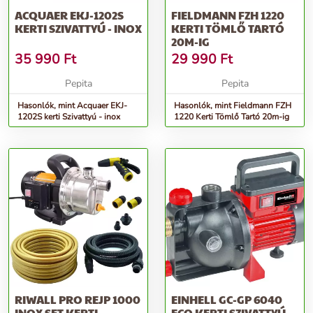
ACQUAER EKJ-1202S
FIELDMANN FZH 1220
KERTI SZIVATTYÚ - INOX
KERTI TÖMLŐ TARTÓ
20M-IG
35 990
Ft
29 990
Ft
Pepita
Pepita
Hasonlók, mint Acquaer EKJ-
Hasonlók, mint Fieldmann FZH
1202S kerti Szivattyú - inox
1220 Kerti Tömlő Tartó 20m-ig
RIWALL PRO REJP 1000
EINHELL GC-GP 6040
INOX SET KERTI
ECO KERTI SZIVATTYÚ