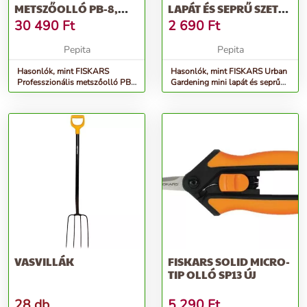
METSZŐOLLÓ PB-8,
LAPÁT ÉS SEPRŰ SZETT -
KÖZEPES
1071302
30 490
Ft
2 690
Ft
Pepita
Pepita
Hasonlók, mint FISKARS
Hasonlók, mint FISKARS Urban
Professzionális metszőolló PB-
Gardening mini lapát és seprű
8, közepes
szett - 1071302
VASVILLÁK
FISKARS SOLID MICRO-
TIP OLLÓ SP13 ÚJ
28 db
5 290
Ft