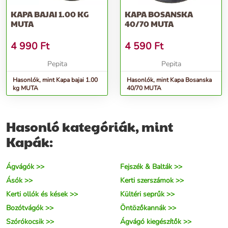
KAPA BAJAI 1.00 KG
KAPA BOSANSKA
MUTA
40/70 MUTA
4 990
Ft
4 590
Ft
Pepita
Pepita
Hasonlók, mint Kapa bajai 1.00
Hasonlók, mint Kapa Bosanska
kg MUTA
40/70 MUTA
Hasonló kategóriák, mint
Kapák:
Ágvágók >>
Fejszék & Balták >>
Ásók >>
Kerti szerszámok >>
Kerti ollók és kések >>
Kültéri seprűk >>
Bozótvágók >>
Öntözőkannák >>
Szórókocsik >>
Ágvágó kiegészítők >>