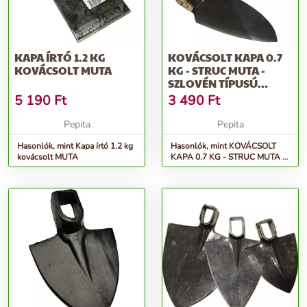
KAPA ÍRTÓ 1.2 KG
KOVÁCSOLT KAPA 0.7
KOVÁCSOLT MUTA
KG - STRUC MUTA -
SZLOVÉN TÍPUSÚ
MEGERŐSÍTETT...
5 190
Ft
3 490
Ft
Pepita
Pepita
Hasonlók, mint Kapa írtó 1.2 kg
Hasonlók, mint KOVÁCSOLT
kovácsolt MUTA
KAPA 0.7 KG - STRUC MUTA -
Szlovén típusú megerősített...