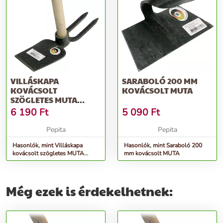
VILLÁSKAPA
SARABOLÓ 200 MM
KOVÁCSOLT
KOVÁCSOLT MUTA
SZÖGLETES MUTA
NYELEZETT
6 190
Ft
5 090
Ft
Pepita
Pepita
Hasonlók, mint Villáskapa
Hasonlók, mint Saraboló 200
kovácsolt szögletes MUTA
mm kovácsolt MUTA
NYELEZETT
Még ezek is érdekelhetnek: