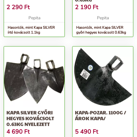
2 290
Ft
2 190
Ft
Pepita
Pepita
Hasonlók, mint Kapa SILVER
Hasonlók, mint Kapa SILVER
írtó kovácsolt 1.1kg
győri hegyes kovácsolt 0.63kg
KAPA SILVER GYŐRI
KAPA-POZAR. 1100G /
HEGYES KOVÁCSOLT
ÁROK KAPA/
0.63KG NYELEZETT
4 690
Ft
5 490
Ft