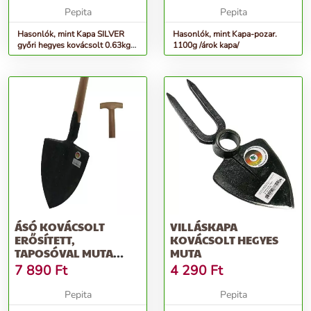
Pepita
Pepita
Hasonlók, mint Kapa SILVER
Hasonlók, mint Kapa-pozar.
győri hegyes kovácsolt 0.63kg
1100g /árok kapa/
NYELEZETT
ÁSÓ KOVÁCSOLT
VILLÁSKAPA
ERŐSÍTETT,
KOVÁCSOLT HEGYES
TAPOSÓVAL MUTA
MUTA
&QUOT;T&QUOT;
7 890
Ft
4 290
Ft
NYÉLLEL
Pepita
Pepita