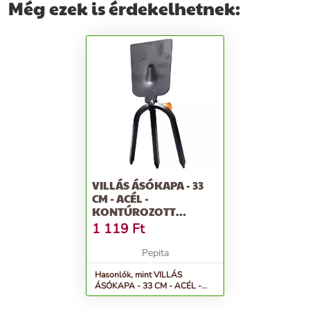
Még ezek is érdekelhetnek:
VILLÁS ÁSÓKAPA - 33
CM - ACÉL -
KONTÚROZOTT
FOGANTYÚS TEMETŐI
1 119
Ft
KIS...
Pepita
Hasonlók, mint VILLÁS
ÁSÓKAPA - 33 CM - ACÉL -
Kontúrozott fogantyús temetői
kis...