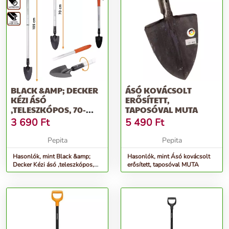
BLACK &AMP; DECKER
ÁSÓ KOVÁCSOLT
KÉZI ÁSÓ
ERŐSÍTETT,
,TELESZKÓPOS, 70-
TAPOSÓVAL MUTA
105CM, 460G
3 690
Ft
5 490
Ft
Pepita
Pepita
Hasonlók, mint Black &amp;
Hasonlók, mint Ásó kovácsolt
Decker Kézi ásó ,teleszkópos,
erősített, taposóval MUTA
70-105cm, 460g