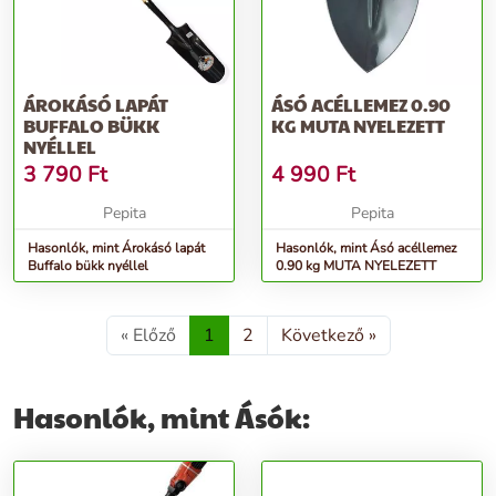
ÁROKÁSÓ LAPÁT
ÁSÓ ACÉLLEMEZ 0.90
BUFFALO BÜKK
KG MUTA NYELEZETT
NYÉLLEL
3 790
Ft
4 990
Ft
Pepita
Pepita
Hasonlók, mint Árokásó lapát
Hasonlók, mint Ásó acéllemez
Buffalo bükk nyéllel
0.90 kg MUTA NYELEZETT
« Előző
1
2
Következő »
Hasonlók, mint Ásók: