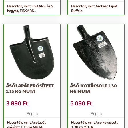
Hasonlók, mint FISKARS Ásó,
Hasonlók, mint Árokásó lapát
hegyes, FISKARS
Buffalo
&quot;Solid&quot;, fekete
ÁSÓLAPÁT ERŐSÍTETT
ÁSÓ KOVÁCSOLT 1.30
1.15 KG MUTA
KG MUTA
3 890
Ft
5 090
Ft
Pepita
Pepita
Hasonlók, mint Ásólapát
Hasonlók, mint Ásó kovácsolt
erősített 1.15 kg MUTA
1.30 kg MUTA