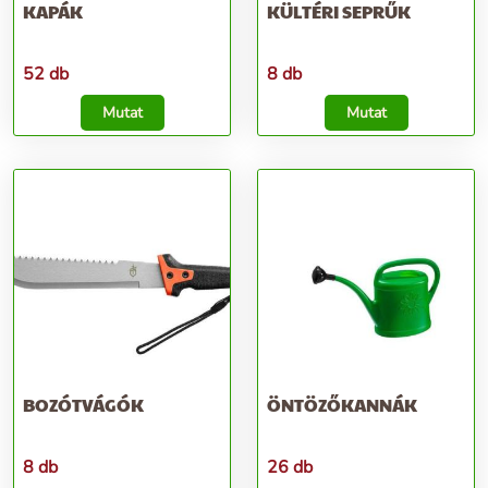
KAPÁK
KÜLTÉRI SEPRŰK
52 db
8 db
Mutat
Mutat
BOZÓTVÁGÓK
ÖNTÖZŐKANNÁK
8 db
26 db