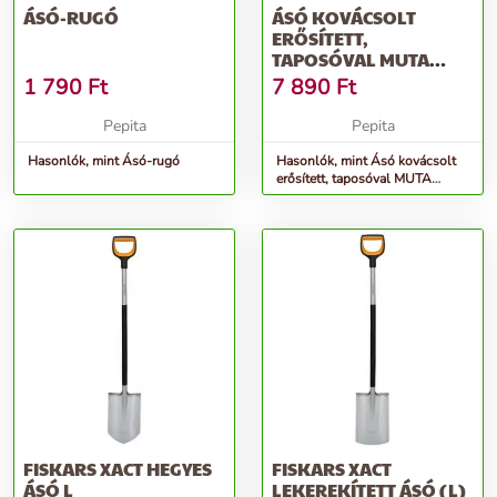
ÁSÓ-RUGÓ
ÁSÓ KOVÁCSOLT
ERŐSÍTETT,
TAPOSÓVAL MUTA
&QUOT;T&QUOT;
1 790
Ft
7 890
Ft
NYÉLLEL
Pepita
Pepita
Hasonlók, mint Ásó-rugó
Hasonlók, mint Ásó kovácsolt
erősített, taposóval MUTA
&quot;T&quot; nyéllel
FISKARS XACT HEGYES
FISKARS XACT
ÁSÓ L
LEKEREKÍTETT ÁSÓ (L)