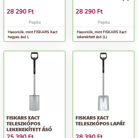
28 290
Ft
28 290
Ft
Pepita
Pepita
Hasonlók, mint FISKARS Xact
Hasonlók, mint FISKARS Xact
hegyes ásó L
lekerekített ásó (L)
FISKARS XACT
FISKARS XACT
TELESZKÓPOS
TELESZKÓPOS LAPÁT
LEKEREKÍTETT ÁSÓ
25 390
Ft
28 390
Ft