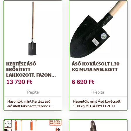
KERTÉSZ ÁSÓ
ÁSÓ KOVÁCSOLT 1.30
ERŐSÍTETT
KG MUTA NYELEZETT
LAKKOZOTT, FAZONOS
NYÉLLEL MUTA
13 790
Ft
6 690
Ft
Pepita
Pepita
Hasonlók, mint Kertész ásó
Hasonlók, mint Ásó kovácsolt
erősített lakkozott, fazonos
1.30 kg MUTA NYELEZETT
nyéllel MUTA