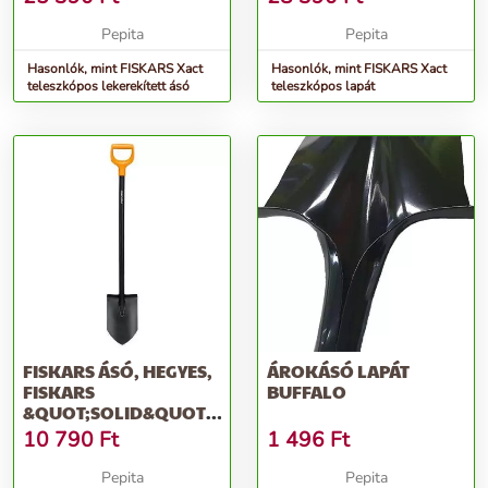
Pepita
Pepita
Hasonlók, mint FISKARS Xact
Hasonlók, mint FISKARS Xact
teleszkópos lekerekített ásó
teleszkópos lapát
FISKARS ÁSÓ, HEGYES,
ÁROKÁSÓ LAPÁT
FISKARS
BUFFALO
&QUOT;SOLID&QUOT;,
FEKETE
10 790
Ft
1 496
Ft
Pepita
Pepita