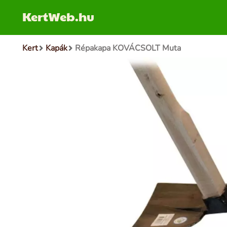
KertWeb.hu
Kert
Kapák
Répakapa KOVÁCSOLT Muta