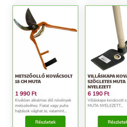
METSZŐOLLÓ KOVÁCSOLT
VILLÁSKAPA KOV
18 CM MUTA
SZÖGLETES MUTA
NYELEZETT
1 990
Ft
6 190
Ft
Kiválóan alkalmas élő növények
Villáskapa kovácsolt 
metszéséhez. Fiatal vagy puha
MUTA NYELEZETT...
hajtások vághat le, valamint
fásodott kerti bokrokat és
sövényeket is metszhet vele.
Részletek
Részlete