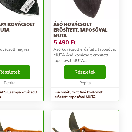
APA KOVÁCSOLT
ÁSÓ KOVÁCSOLT
MUTA
ERŐSÍTETT, TAPOSÓVAL
MUTA
t
5 490
Ft
kovácsolt hegyes
Ásó kovácsolt erősített, taposóval
MUTA Ásó kovácsolt erősített,
taposóval MUTA...
Részletek
Részletek
Pepita
Pepita
nt Villáskapa kovácsolt
Hasonlók, mint Ásó kovácsolt
A
erősített, taposóval MUTA