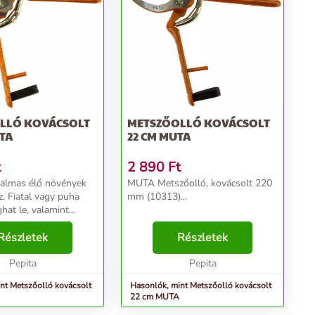
LLÓ KOVÁCSOLT
METSZŐOLLÓ KOVÁCSOLT
TA
22 CM MUTA
t
2 890
Ft
kalmas élő növények
MUTA Metszőolló, kovácsolt 220
. Fiatal vagy puha
mm (10313)...
hat le, valamint
ti bokrokat és
is metszhet vele.
Részletek
Részletek
..
Pepita
Pepita
nt Metszőolló kovácsolt
Hasonlók, mint Metszőolló kovácsolt
22 cm MUTA