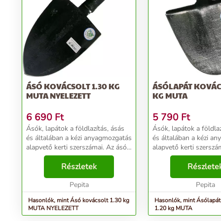
ÁSÓ KOVÁCSOLT 1.30 KG
ÁSÓLAPÁT KOVÁCS
MUTA NYELEZETT
KG MUTA
6 690
Ft
5 790
Ft
Ásók, lapátok a földlazítás, ásás
Ásók, lapátok a földlaz
és általában a kézi anyagmozgatás
és általában a kézi a
alapvető kerti szerszámai. Az ásó
alapvető kerti szerszá
a talaj lazítására és keverésére
Alkalmas a ház körül
szolgáló eszköz, főleg
Részletek
elvégzésére, virágok, 
Részlete
kertművelésnél van szerepe,
ültetésére. A földdarab
alkalmas a h...
Pepita
elválasztása me...
Pepita
Hasonlók, mint Ásó kovácsolt 1.30 kg
Hasonlók, mint Ásólapát
MUTA NYELEZETT
1.20 kg MUTA