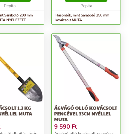
Pepita
Pepita
int Saraboló 200 mm
Hasonlók, mint Saraboló 250 mm
MUTA NYELEZETT
kovácsolt MUTA
CSOLT 1.3 KG
ÁGVÁGÓ OLLÓ KOVÁCSOLT
NYÉLLEL MUTA
PENGÉVEL 33CM NYÉLLEL
MUTA
t
9 590
Ft
k a földlazítás, ásás
Ágvágó olló kovácsolt pengével