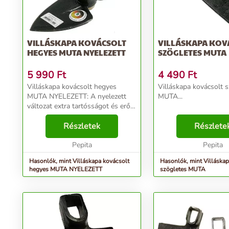
VILLÁSKAPA KOVÁCSOLT
VILLÁSKAPA KOV
HEGYES MUTA NYELEZETT
SZÖGLETES MUTA
5 990
Ft
4 490
Ft
Villáskapa kovácsolt hegyes
Villáskapa kovácsolt 
MUTA NYELEZETT: A nyelezett
MUTA...
változat extra tartósságot és erőt
biztosít a kovácsolt hegyes MUTA
villáskapának. Kiváló választás a
Részletek
Részlete
nehezebb talajmunkákhoz....
Pepita
Pepita
Hasonlók, mint Villáskapa kovácsolt
Hasonlók, mint Villáskap
hegyes MUTA NYELEZETT
szögletes MUTA