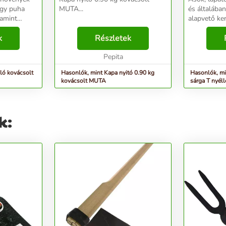
agy puha
MUTA...
és általába
lamint
alapvető kerti 
t és
a talaj lazí
vele....
k
Részletek
szolgáló esz
kertművelés
Pepita
alkalmas a h
ló kovácsolt
Hasonlók, mint Kapa nyitó 0.90 kg
Hasonlók, mi
kovácsolt MUTA
sárga T nyé
k: