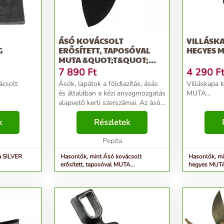
ÁSÓ KOVÁCSOLT
VILLÁSK
G
ERŐSÍTETT, TAPOSÓVAL
HEGYES 
MUTA &QUOT;T&QUOT;
NYÉLLEL
7 890
Ft
4 290
F
ácsolt
Ásók, lapátok a földlazítás, ásás
Villáskapa 
és általában a kézi anyagmozgatás
MUTA...
alapvető kerti szerszámai. Az ásó
a talaj lazítására és keverésére
k
szolgáló eszköz, főleg
Részletek
kertművelésnél van szerepe,
alkalmas a h...
Pepita
a SILVER
Hasonlók, mint Ásó kovácsolt
Hasonlók, mi
erősített, taposóval MUTA
hegyes MUT
&quot;T&quot; nyéllel