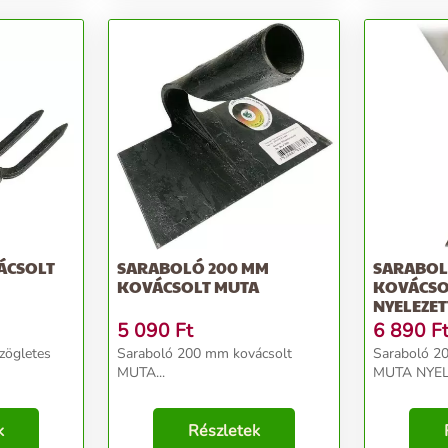
ÁCSOLT
SARABOLÓ 200 MM
SARABOL
KOVÁCSOLT MUTA
KOVÁCSO
NYELEZET
5 090
Ft
6 890
F
szögletes
Saraboló 200 mm kovácsolt
Saraboló 2
MUTA...
MUTA NYELE
k
Részletek