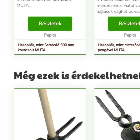
MUTA...
metszéséhez. Fiatal v
hajtások vághat le, va
fásodott kerti bokroka
Részletek
sövényeket is metszhet 
Részlete
Pepita
Pepita
Hasonlók, mint Saraboló 300 mm
Hasonlók, mint Metszőol
kovácsolt MUTA
pengével MUTA
Még ezek is érdekelhetne