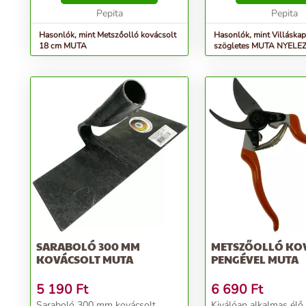
Méret:18cm...
Pepita
Pepita
Hasonlók, mint Metszőolló kovácsolt
Hasonlók, mint Villáskap
18 cm MUTA
szögletes MUTA NYELE
SARABOLÓ 300 MM
METSZŐOLLÓ KO
KOVÁCSOLT MUTA
PENGÉVEL MUTA
5 190
Ft
6 690
Ft
Saraboló 300 mm kovácsolt
Kiválóan alkalmas élő