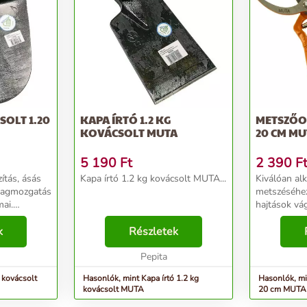
OLT 1.20
KAPA ÍRTÓ 1.2 KG
METSZŐO
KOVÁCSOLT MUTA
20 CM MU
5 190
Ft
2 390
F
ítás, ásás
Kapa írtó 1.2 kg kovácsolt MUTA...
Kiválóan al
nyagmozgatás
metszéséhez
mai.
hajtások vág
i munkák
fásodott ker
bokrok, fák
k
Részletek
sövényeket 
Méret:20cm.
Pepita
 kovácsolt
Hasonlók, mint Kapa írtó 1.2 kg
Hasonlók, mi
kovácsolt MUTA
20 cm MUTA