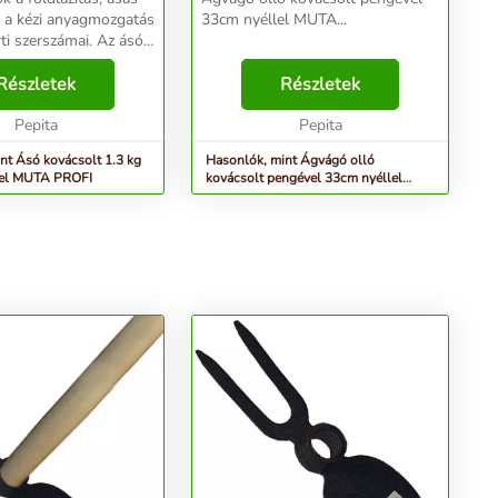
n a kézi anyagmozgatás
33cm nyéllel MUTA...
szerszámai. Az ásó
tására és keverésére
köz, főleg
Részletek
Részletek
nél van szerepe,
...
Pepita
Pepita
nt Ásó kovácsolt 1.3 kg
Hasonlók, mint Ágvágó olló
llel MUTA PROFI
kovácsolt pengével 33cm nyéllel
MUTA