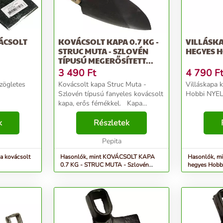
ÁCSOLT
KOVÁCSOLT KAPA 0.7 KG -
VILLÁSK
STRUC MUTA - SZLOVÉN
HEGYES H
TÍPUSÚ MEGERŐSÍTETT...
3 490
Ft
4 790
F
szögletes
Kovácsolt kapa Struc Muta -
Villáskapa 
Szlovén típusú fanyeles kovácsolt
Hobbi NYEL
kapa, erős fémékkel. Kapa
adatok Legnagyobb hosszúság:
k
25 cm Legnagyobb szélesség: 19
Részletek
cm Súly: 0,7 Kg Köpű méret: 28
mm X 4...
Pepita
a kovácsolt
Hasonlók, mint KOVÁCSOLT KAPA
Hasonlók, mi
0.7 KG - STRUC MUTA - Szlovén
hegyes Hobb
típusú megerősített...