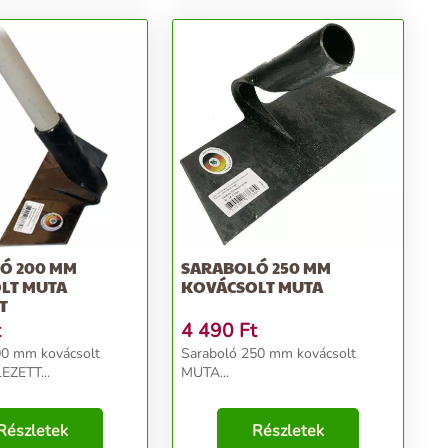
Ó 200 MM
SARABOLÓ 250 MM
LT MUTA
KOVÁCSOLT MUTA
T
t
4 490
Ft
00 mm kovácsolt
Saraboló 250 mm kovácsolt
ZETT...
MUTA...
Részletek
Részletek