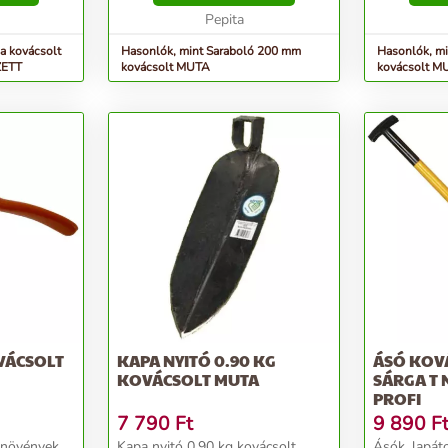
Pepita
a kovácsolt
Hasonlók, mint Saraboló 200 mm
Hasonlók, m
ZETT
kovácsolt MUTA
kovácsolt 
VÁCSOLT
KAPA NYITÓ 0.90 KG
ÁSÓ KOVÁ
KOVÁCSOLT MUTA
SÁRGA T 
PROFI
7 790
Ft
9 890
F
 növények
Kapa nyitó 0.90 kg kovácsolt
Ásók, lapáto