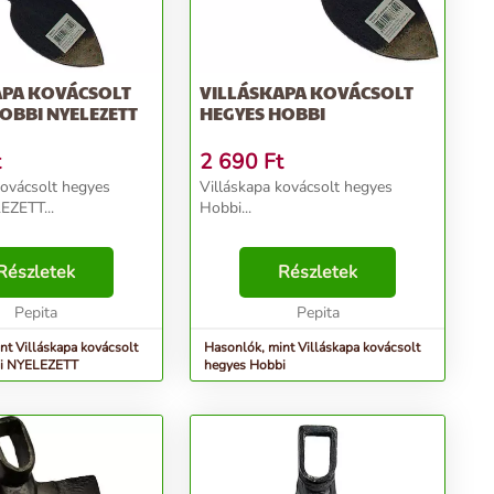
APA KOVÁCSOLT
VILLÁSKAPA KOVÁCSOLT
OBBI NYELEZETT
HEGYES HOBBI
t
2 690
Ft
kovácsolt hegyes
Villáskapa kovácsolt hegyes
EZETT...
Hobbi...
Részletek
Részletek
Pepita
Pepita
nt Villáskapa kovácsolt
Hasonlók, mint Villáskapa kovácsolt
i NYELEZETT
hegyes Hobbi