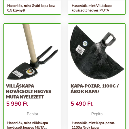
Hasonlók, mint Győri kapa kov.
Hasonlók, mint Villáskapa
0,5 kg+nyél
kovácsolt hegyes MUTA
VILLÁSKAPA
KAPA-POZAR. 1100G /
KOVÁCSOLT HEGYES
ÁROK KAPA/
MUTA NYELEZETT
5 990
Ft
5 490
Ft
Pepita
Pepita
Hasonlók, mint Villáskapa
Hasonlók, mint Kapa-pozar.
kovácsolt hegyes MUTA
1100g /árok kapa/