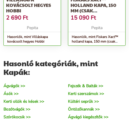
KOVÁCSOLT HEGYES
HOLLAND KAPA, 150
HOBBI
MM (CSAK
RENDELÉSRE)
2 690
Ft
15 090
Ft
Pepita
Pepita
Hasonlók, mint Villáskapa
Hasonlók, mint Fiskars Xact™
kovácsolt hegyes Hobbi
holland kapa, 150 mm (csak
rendelésre)
Hasonló kategóriák, mint
Kapák:
Ágvágók >>
Fejszék & Balták >>
Ásók >>
Kerti szerszámok >>
Kerti ollók és kések >>
Kültéri seprűk >>
Bozótvágók >>
Öntözőkannák >>
Szórókocsik >>
Ágvágó kiegészítők >>