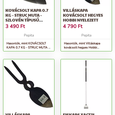
KOVÁCSOLT KAPA 0.7
VILLÁSKAPA
KG - STRUC MUTA -
KOVÁCSOLT HEGYES
SZLOVÉN TÍPUSÚ
HOBBI NYELEZETT
MEGERŐSÍTETT...
3 490
Ft
4 790
Ft
Pepita
Pepita
Hasonlók, mint KOVÁCSOLT
Hasonlók, mint Villáskapa
KAPA 0.7 KG - STRUC MUTA -
kovácsolt hegyes Hobbi
Szlovén típusú megerősített...
NYELEZETT
VILLÁSKAPA
FISKARS XACT™