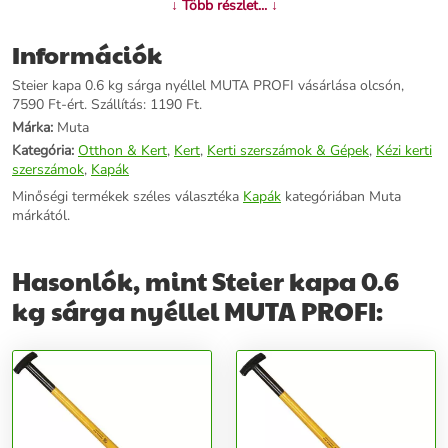
↓ Több részlet... ↓
Információk
Steier kapa 0.6 kg sárga nyéllel MUTA PROFI vásárlása olcsón,
7590 Ft-ért. Szállítás: 1190 Ft.
Márka:
Muta
Kategória:
Otthon & Kert
,
Kert
,
Kerti szerszámok & Gépek
,
Kézi kerti
szerszámok
,
Kapák
Minőségi termékek széles választéka
Kapák
kategóriában Muta
márkától.
Hasonlók, mint Steier kapa 0.6
kg sárga nyéllel MUTA PROFI: