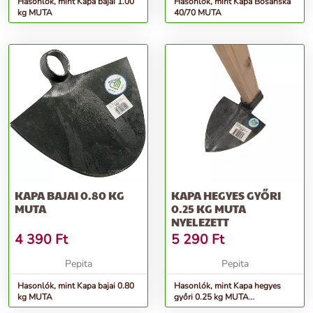
Hasonlók, mint Kapa bajai 1.00
Hasonlók, mint Kapa Bosanska
kg MUTA
40/70 MUTA
KAPA BAJAI 0.80 KG
KAPA HEGYES GYŐRI
MUTA
0.25 KG MUTA
NYELEZETT
4 390
Ft
5 290
Ft
Pepita
Pepita
Hasonlók, mint Kapa bajai 0.80
Hasonlók, mint Kapa hegyes
kg MUTA
győri 0.25 kg MUTA
NYELEZETT