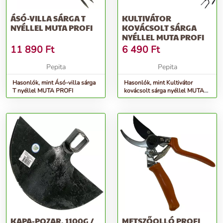
ÁSÓ-VILLA SÁRGA T
KULTIVÁTOR
NYÉLLEL MUTA PROFI
KOVÁCSOLT SÁRGA
NYÉLLEL MUTA PROFI
11 890
Ft
6 490
Ft
Pepita
Pepita
Hasonlók, mint Ásó-villa sárga
Hasonlók, mint Kultivátor
T nyéllel MUTA PROFI
kovácsolt sárga nyéllel MUTA
PROFI
KAPA-POZAR. 1100G /
METSZŐOLLÓ PROFI