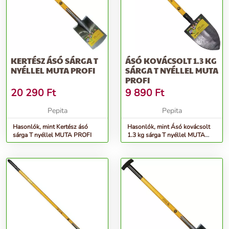
KERTÉSZ ÁSÓ SÁRGA T
ÁSÓ KOVÁCSOLT 1.3 KG
NYÉLLEL MUTA PROFI
SÁRGA T NYÉLLEL MUTA
PROFI
20 290
Ft
9 890
Ft
Pepita
Pepita
Hasonlók, mint Kertész ásó
Hasonlók, mint Ásó kovácsolt
sárga T nyéllel MUTA PROFI
1.3 kg sárga T nyéllel MUTA
PROFI