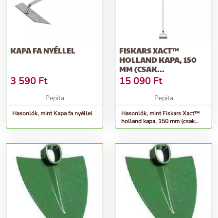
KAPA FA NYÉLLEL
FISKARS XACT™
HOLLAND KAPA, 150
MM (CSAK
RENDELÉSRE)
3 590
Ft
15 090
Ft
Pepita
Pepita
Hasonlók, mint Kapa fa nyéllel
Hasonlók, mint Fiskars Xact™
holland kapa, 150 mm (csak
rendelésre)