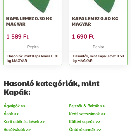
KAPA LEMEZ 0.30 KG
KAPA LEMEZ 0.50 KG
MAGYAR
MAGYAR
1 589
Ft
1 690
Ft
Pepita
Pepita
Hasonlók, mint Kapa lemez 0.30
Hasonlók, mint Kapa lemez 0.50
kg MAGYAR
kg MAGYAR
Hasonló kategóriák, mint
Kapák:
Ágvágók >>
Fejszék & Balták >>
Ásók >>
Kerti szerszámok >>
Kerti ollók és kések >>
Kültéri seprűk >>
Bozótvágók >>
Öntözőkannák >>