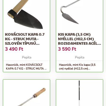
KOVÁCSOLT KAPA 0.7
KIS KAPA (3,5 CM)
KG - STRUC MUTA -
NYÉLLEL (H12,5 CM)
SZLOVÉN TÍPUSÚ
ROZSDAMENTES ACÉL,
MEGERŐSÍTETT...
FSC FA NY...
3 490
Ft
3 590
Ft
Pepita
Pepita
Hasonlók, mint KOVÁCSOLT
Hasonlók, mint Kis kapa (3,5
KAPA 0.7 KG - STRUC MUTA -
cm) nyéllel (H12,5 cm)
Szlovén típusú megerősített...
rozsdamentes acél, FSC fa ny...