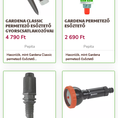
GARDENA CLASSIC
GARDENA PERMETEZŐ
PERMETEZŐ ESŐZTETŐ
ESŐZTETŐ
GYORSCSATLAKOZÓVAL
4 790
Ft
2 690
Ft
Pepita
Pepita
Hasonlók, mint Gardena Classic
Hasonlók, mint Gardena
permetező Esőztető
permetező Esőztető
gyorscsatlakozóval