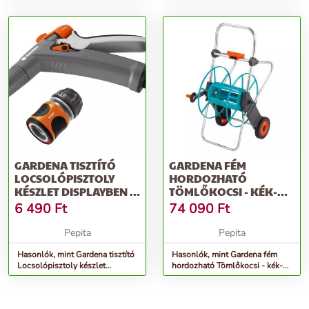
szürke
GARDENA TISZTÍTÓ
GARDENA FÉM
LOCSOLÓPISZTOLY
HORDOZHATÓ
KÉSZLET DISPLAYBEN -
TÖMLŐKOCSI - KÉK-
SZÜRKE-NARANCS
SZÜRKE
6 490
Ft
74 090
Ft
Pepita
Pepita
Hasonlók, mint Gardena tisztító
Hasonlók, mint Gardena fém
Locsolópisztoly készlet
hordozható Tömlőkocsi - kék-
displayben - szürke-narancs
szürke