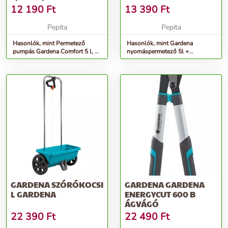
12 190
Ft
13 390
Ft
Pepita
Pepita
Hasonlók, mint Permetező
Hasonlók, mint Gardena
pumpás Gardena Comfort 5 l, 3
nyomáspermetező 5l +
bar, vállheveder
Permetező harang
GARDENA SZÓRÓKOCSI
GARDENA GARDENA
L GARDENA
ENERGYCUT 600 B
ÁGVÁGÓ
22 390
Ft
22 490
Ft