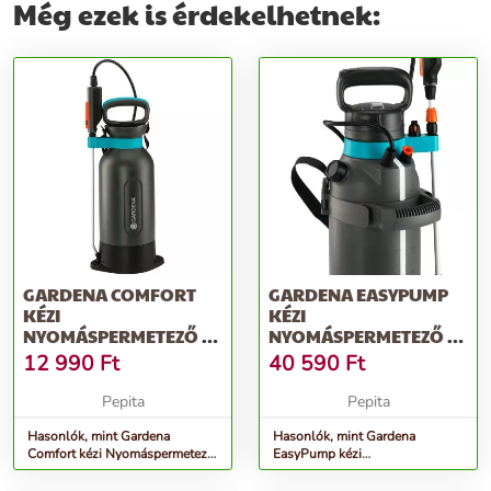
Még ezek is érdekelhetnek:
GARDENA COMFORT
GARDENA EASYPUMP
KÉZI
KÉZI
NYOMÁSPERMETEZŐ 5L
NYOMÁSPERMETEZŐ 5L
- SZÜRKE
- SZÜRKE
12 990
Ft
40 590
Ft
Pepita
Pepita
Hasonlók, mint Gardena
Hasonlók, mint Gardena
Comfort kézi Nyomáspermetező
EasyPump kézi
5l - szürke
Nyomáspermetező 5l - szürke