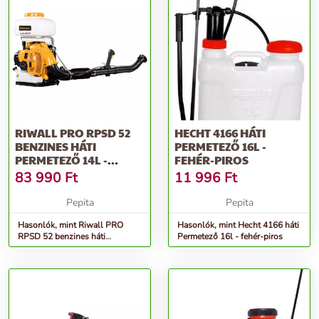
RIWALL PRO RPSD 52
HECHT 4166 HÁTI
BENZINES HÁTI
PERMETEZŐ 16L -
PERMETEZŐ 14L -
FEHÉR-PIROS
SÁRGA-FEKETE
83 990
Ft
11 996
Ft
Pepita
Pepita
Hasonlók, mint Riwall PRO
Hasonlók, mint Hecht 4166 háti
RPSD 52 benzines háti
Permetező 16l - fehér-piros
Permetező 14l - sárga-fekete