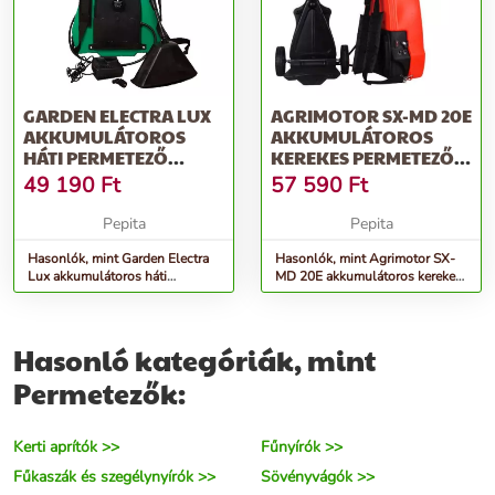
GARDEN ELECTRA LUX
AGRIMOTOR SX-MD 20E
AKKUMULÁTOROS
AKKUMULÁTOROS
HÁTI PERMETEZŐ
KEREKES PERMETEZŐ -
TANÚSÍTÓ MATRICÁV...
NARANCSSÁRGA
49 190
Ft
57 590
Ft
Pepita
Pepita
Hasonlók, mint Garden Electra
Hasonlók, mint Agrimotor SX-
Lux akkumulátoros háti
MD 20E akkumulátoros kerekes
Permetező tanúsító matricáv...
Permetező - narancssárga
Hasonló kategóriák, mint
Permetezők:
Kerti aprítók >>
Fűnyírók >>
Fűkaszák és szegélynyírók >>
Sövényvágók >>