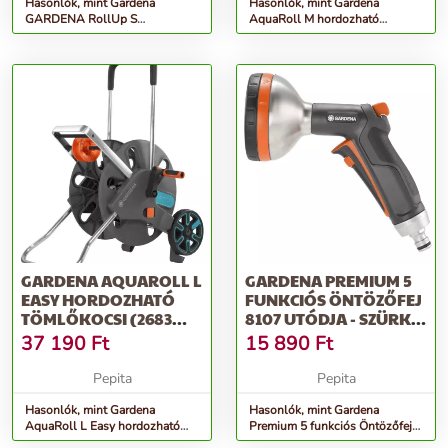
Hasonlók, mint Gardena
Hasonlók, mint Gardena
GARDENA RollUp S
AquaRoll M hordozható
tömlődoboz teraszra
Tömlőkocsi - kék-szürke
GARDENA AQUAROLL L
GARDENA PREMIUM 5
EASY HORDOZHATÓ
FUNKCIÓS ÖNTÖZŐFEJ
TÖMLŐKOCSI (2683
8107 UTÓDJA - SZÜRKE-
UTÓDJA) - SZÜRKE
NARANCS
37 190
Ft
15 890
Ft
Pepita
Pepita
Hasonlók, mint Gardena
Hasonlók, mint Gardena
AquaRoll L Easy hordozható
Premium 5 funkciós Öntözőfej
Tömlőkocsi (2683 utódja) -
8107 utódja - szürke-narancs