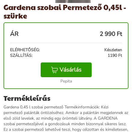
Gardena szobai Permetező 0,45l -
szürke
ÁR
2 990
Ft
ELÉRHETŐSÉG:
Készleten
SZÁLLÍTÁS:
1190 Ft
Vásárlás
Pepita
Termékleírás
Gardena 0,45 l szobai permetező Termékinformációk: Kézi
permetező palánták öntözéséhez. Amikor a palántán megjelennek az
első zöld levelek, az mindig egy örömteli látvány. A GARDENA
szobai permetezőjével a gondozásuk minden bizonnyal sikeres lesz.
Ez a szobai permetező lehetővé teszi, hogy célzottan és kíméletesen,