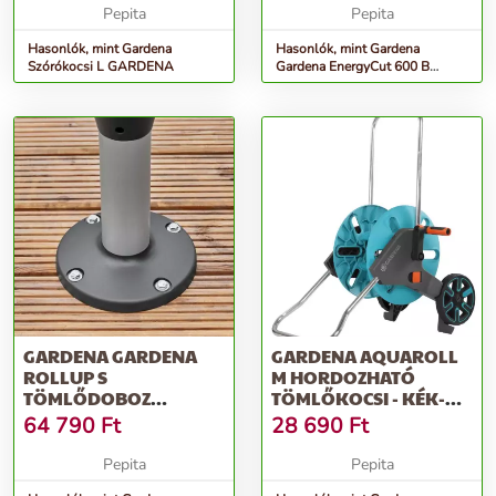
Pepita
Pepita
Hasonlók, mint Gardena
Hasonlók, mint Gardena
Szórókocsi L GARDENA
Gardena EnergyCut 600 B
Ágvágó
GARDENA GARDENA
GARDENA AQUAROLL
ROLLUP S
M HORDOZHATÓ
TÖMLŐDOBOZ
TÖMLŐKOCSI - KÉK-
TERASZRA
SZÜRKE
64 790
Ft
28 690
Ft
Pepita
Pepita