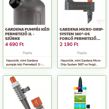
GARDENA PUMPÁS KÉZI
GARDENA MICRO-DRIP-
PERMETEZŐ 1L -
SYSTEM 360°-OS
SZÜRKE
FORGÓ PERMETEZŐ
ESŐZTETŐ 2 DB
4 690
Ft
2 190
Ft
Pepita
Pepita
Hasonlók, mint Gardena
Hasonlók, mint Gardena Micro-
pumpás kézi Permetező 1l -
Drip-System 360°-os forgó
szürke
permetező Esőztető 2 db