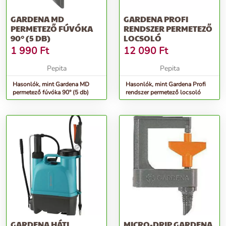
GARDENA MD
GARDENA PROFI
PERMETEZŐ FÚVÓKA
RENDSZER PERMETEZŐ
90° (5 DB)
LOCSOLÓ
1 990
Ft
12 090
Ft
Pepita
Pepita
Hasonlók, mint Gardena MD
Hasonlók, mint Gardena Profi
permetező fúvóka 90° (5 db)
rendszer permetező locsoló
GARDENA HÁTI
MICRO-DRIP GARDENA