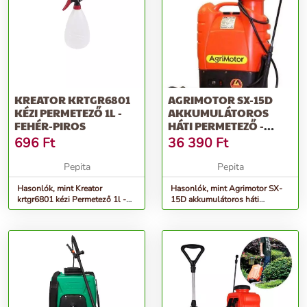
KREATOR KRTGR6801
AGRIMOTOR SX-15D
KÉZI PERMETEZŐ 1L -
AKKUMULÁTOROS
FEHÉR-PIROS
HÁTI PERMETEZŐ -
NARANCSSÁRGA
696
Ft
36 390
Ft
Pepita
Pepita
Hasonlók, mint Kreator
Hasonlók, mint Agrimotor SX-
krtgr6801 kézi Permetező 1l -
15D akkumulátoros háti
fehér-piros
Permetező - narancssárga