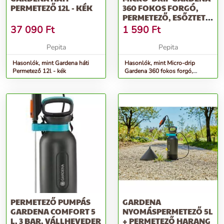
PERMETEZŐ 12L - KÉK
360 FOKOS FORGÓ,
PERMETEZŐ, ESŐZTETŐ
(2 DB)
37 090
Ft
1 590
Ft
Pepita
Pepita
Hasonlók, mint Gardena háti
Hasonlók, mint Micro-drip
Permetező 12l - kék
Gardena 360 fokos forgó,
permetező, esőztető (2 db)
PERMETEZŐ PUMPÁS
GARDENA
GARDENA COMFORT 5
NYOMÁSPERMETEZŐ 5L
L, 3 BAR, VÁLLHEVEDER
+ PERMETEZŐ HARANG