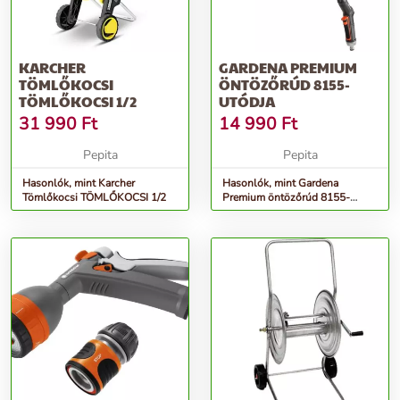
KARCHER
GARDENA PREMIUM
TÖMLŐKOCSI
ÖNTÖZŐRÚD 8155-
TÖMLŐKOCSI 1/2
UTÓDJA
31 990
Ft
14 990
Ft
Pepita
Pepita
Hasonlók, mint Karcher
Hasonlók, mint Gardena
Tömlőkocsi TÖMLŐKOCSI 1/2
Premium öntözőrúd 8155-
utódja