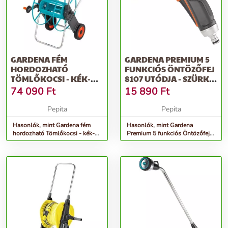
GARDENA FÉM
GARDENA PREMIUM 5
HORDOZHATÓ
FUNKCIÓS ÖNTÖZŐFEJ
TÖMLŐKOCSI - KÉK-
8107 UTÓDJA - SZÜRKE-
SZÜRKE
NARANCS
74 090
Ft
15 890
Ft
Pepita
Pepita
Hasonlók, mint Gardena fém
Hasonlók, mint Gardena
hordozható Tömlőkocsi - kék-
Premium 5 funkciós Öntözőfej
szürke
8107 utódja - szürke-narancs