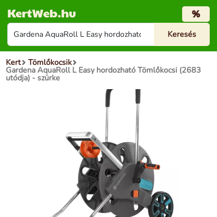
KertWeb.hu
%
Kert
Tömlőkocsik
Gardena AquaRoll L Easy hordozható Tömlőkocsi (2683
utódja) - szürke