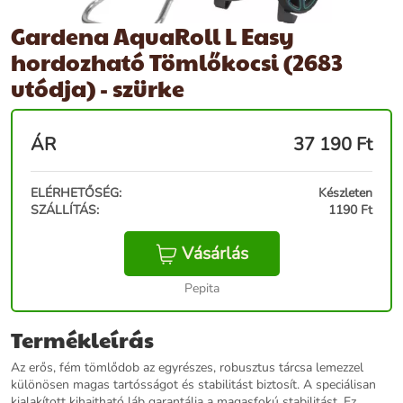
Gardena AquaRoll L Easy
hordozható Tömlőkocsi (2683
utódja) - szürke
ÁR
37 190
Ft
ELÉRHETŐSÉG:
Készleten
SZÁLLÍTÁS:
1190 Ft
Vásárlás
Pepita
Termékleírás
Az erős, fém tömlődob az egyrészes, robusztus tárcsa lemezzel
különösen magas tartósságot és stabilitást biztosít. A speciálisan
kialakított kihajtható láb garantálja a magasfokú stabilitást. Ez