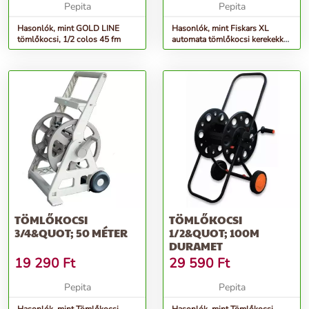
Pepita
Pepita
Hasonlók, mint GOLD LINE
Hasonlók, mint Fiskars XL
tömlőkocsi, 1/2 colos 45 fm
automata tömlőkocsi kerekekkel
27m (1/2) tömlővel
TÖMLŐKOCSI
TÖMLŐKOCSI
3/4&QUOT; 50 MÉTER
1/2&QUOT; 100M
DURAMET
19 290
Ft
29 590
Ft
Pepita
Pepita