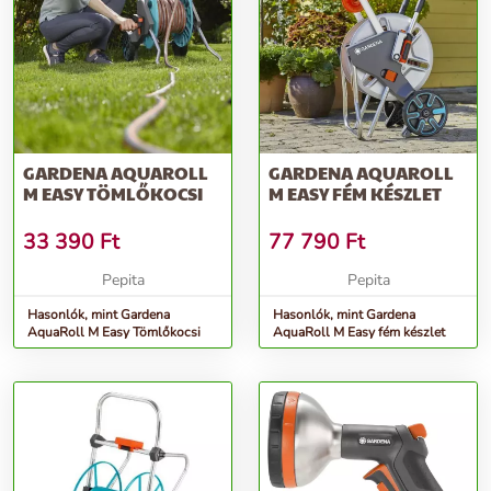
GARDENA AQUAROLL
GARDENA AQUAROLL
M EASY TÖMLŐKOCSI
M EASY FÉM KÉSZLET
33 390
Ft
77 790
Ft
Pepita
Pepita
Hasonlók, mint Gardena
Hasonlók, mint Gardena
AquaRoll M Easy Tömlőkocsi
AquaRoll M Easy fém készlet