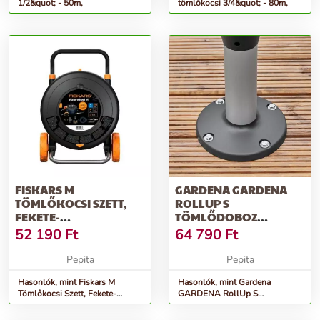
1/2&quot; - 50m,
tömlőkocsi 3/4&quot; - 80m,
FISKARS M
GARDENA GARDENA
TÖMLŐKOCSI SZETT,
ROLLUP S
FEKETE-
TÖMLŐDOBOZ
NARANCSSÁRGA
TERASZRA
52 190
Ft
64 790
Ft
Pepita
Pepita
Hasonlók, mint Fiskars M
Hasonlók, mint Gardena
Tömlőkocsi Szett, Fekete-
GARDENA RollUp S
Narancssárga
tömlődoboz teraszra