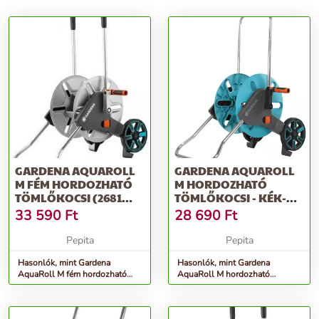
GARDENA AQUAROLL
GARDENA AQUAROLL
M FÉM HORDOZHATÓ
M HORDOZHATÓ
TÖMLŐKOCSI (2681
TÖMLŐKOCSI - KÉK-
UTÓDJA) - EZÜST
SZÜRKE
33 590
Ft
28 690
Ft
Pepita
Pepita
Hasonlók, mint Gardena
Hasonlók, mint Gardena
AquaRoll M fém hordozható
AquaRoll M hordozható
Tömlőkocsi (2681 utódja) -
Tömlőkocsi - kék-szürke
ezüst