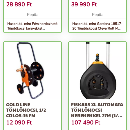
3/4&QUOT;-35M,
KÉSZLET
28 890
Ft
39 990
Ft
1/2&QUOT;-100...
Pepita
Pepita
Hasonlók, mint Fém hordozható
Hasonlók, mint Gardena 18517-
Tömlőkocsi kerekekkel
20 Tömlőskocsi CleverRoll M
3/4&quot;-35m,
Easy készlet
1/2&quot;-100...
GOLD LINE
FISKARS XL AUTOMATA
TÖMLŐKOCSI, 1/2
TÖMLŐKOCSI
COLOS 45 FM
KEREKEKKEL 27M (1/2)
TÖMLŐVEL
12 090
Ft
107 490
Ft