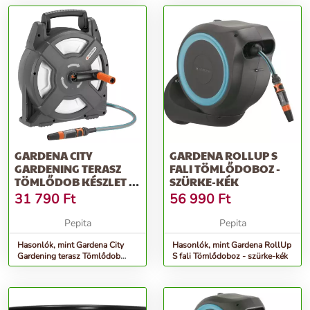
GARDENA CITY
GARDENA ROLLUP S
GARDENING TERASZ
FALI TÖMLŐDOBOZ -
TÖMLŐDOB KÉSZLET -
SZÜRKE-KÉK
SZÜRKE
31 790
Ft
56 990
Ft
Pepita
Pepita
Hasonlók, mint Gardena City
Hasonlók, mint Gardena RollUp
Gardening terasz Tömlődob
S fali Tömlődoboz - szürke-kék
készlet - szürke