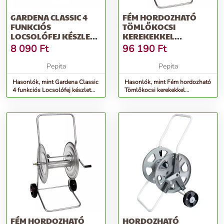
GARDENA CLASSIC 4
FÉM HORDOZHATÓ
FUNKCIÓS
TÖMLŐKOCSI
LOCSOLÓFEJ KÉSZLET
KEREKEKKEL
8122 UTÓDJA - SZÜRK...
3/4&QUOT;-100M,
8 090
Ft
96 190
Ft
1&QUOT;-50M - EZÜST
Pepita
Pepita
Hasonlók, mint Gardena Classic
Hasonlók, mint Fém hordozható
4 funkciós Locsolófej készlet
Tömlőkocsi kerekekkel
8122 utódja - szürk...
3/4&quot;-100m, 1&quot;-50m
- ezüst
FÉM HORDOZHATÓ
HORDOZHATÓ