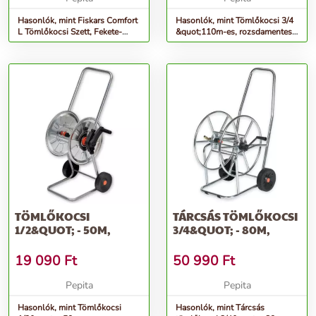
Hasonlók, mint Fiskars Comfort
Hasonlók, mint Tömlőkocsi 3/4
L Tömlőkocsi Szett, Fekete-
&quot;110m-es, rozsdamentes
Narancssárga
acél PRINOX
TÖMLŐKOCSI
TÁRCSÁS TÖMLŐKOCSI
1/2&QUOT; - 50M,
3/4&QUOT; - 80M,
19 090
Ft
50 990
Ft
Pepita
Pepita
Hasonlók, mint Tömlőkocsi
Hasonlók, mint Tárcsás