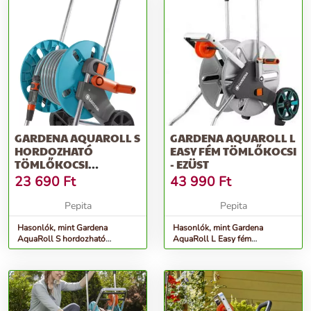
GARDENA AQUAROLL S
GARDENA AQUAROLL L
HORDOZHATÓ
EASY FÉM TÖMLŐKOCSI
TÖMLŐKOCSI
- EZÜST
KEREKEKKEL - KÉK-
23 690
Ft
43 990
Ft
SZÜRKE
Pepita
Pepita
Hasonlók, mint Gardena
Hasonlók, mint Gardena
AquaRoll S hordozható
AquaRoll L Easy fém
Tömlőkocsi kerekekkel - kék-
Tömlőkocsi - ezüst
szürke