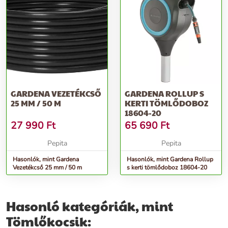
GARDENA VEZETÉKCSŐ
GARDENA ROLLUP S
25 MM / 50 M
KERTI TÖMLŐDOBOZ
18604-20
27 990
Ft
65 690
Ft
Pepita
Pepita
Hasonlók, mint Gardena
Hasonlók, mint Gardena Rollup
Vezetékcső 25 mm / 50 m
s kerti tömlődoboz 18604-20
Hasonló kategóriák, mint
Tömlőkocsik: