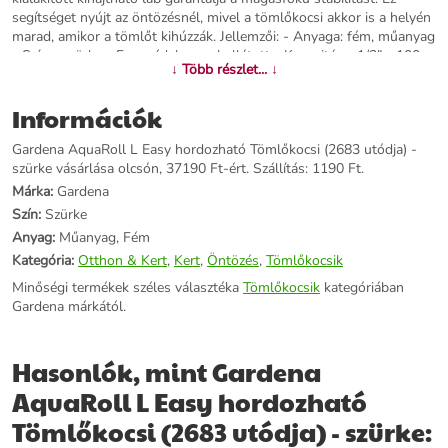
segítséget nyújt az öntözésnél, mivel a tömlőkocsi akkor is a helyén
marad, amikor a tömlőt kihúzzák. Jellemzői: - Anyaga: fém, műanyag
- Színe: szürke - Fagyvédelemmel ellátott - Kapacitása: 1/2" - 100
↓ Több részlet... ↓
m, 5/8" - 80 m, 3/4" - 50 m - Méretei: 46 - 74 x 38 - 48 x 72 - 90
cm - Max. kapacitása: 15 mm (5/8")100 m 13 mm (1/2"), 80 m 15
Információk
mm (5/8"), 50 m 19 mm (3/4") Fontos: - Az ár a tömlőkocsira
vonatkozik, a locsolótömlő nem része, azt külön kell megvásárolni!
Gardena AquaRoll L Easy hordozható Tömlőkocsi (2683 utódja) -
szürke vásárlása olcsón, 37190 Ft-ért. Szállítás: 1190 Ft.
További információk>>
Márka:
Gardena
Szín:
Szürke
Anyag:
Műanyag, Fém
Kategória:
Otthon & Kert
,
Kert
,
Öntözés
,
Tömlőkocsik
Minőségi termékek széles választéka
Tömlőkocsik
kategóriában
Gardena márkától.
Hasonlók, mint Gardena
AquaRoll L Easy hordozható
Tömlőkocsi (2683 utódja) - szürke: