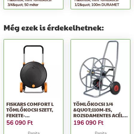
Hasonlók, mint Tömlőkocsi
Hasonlók, mint Tömlőkocsi
3/4&quot; 50 méter
1/2&quot; 100m DURAMET
Még ezek is érdekelhetnek:
FISKARS COMFORT L
TÖMLŐKOCSI 3/4
TÖMLŐKOCSI SZETT,
&QUOT;110M-ES,
FEKETE-
ROZSDAMENTES ACÉL
NARANCSSÁRGA
PRINOX
56 090
Ft
196 090
Ft
Pepita
Pepita