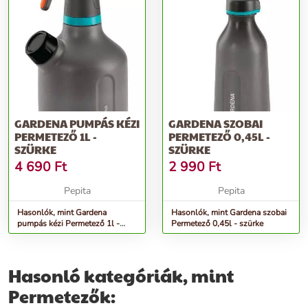
GARDENA PUMPÁS KÉZI
GARDENA SZOBAI
PERMETEZŐ 1L -
PERMETEZŐ 0,45L -
SZÜRKE
SZÜRKE
4 690
Ft
2 990
Ft
Pepita
Pepita
Hasonlók, mint Gardena
Hasonlók, mint Gardena szobai
pumpás kézi Permetező 1l -
Permetező 0,45l - szürke
szürke
Hasonló kategóriák, mint
Permetezők: