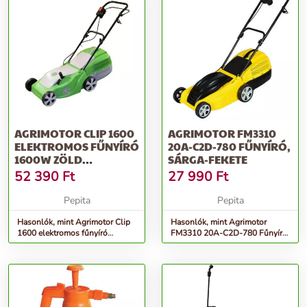
AGRIMOTOR CLIP 1600
AGRIMOTOR FM3310
ELEKTROMOS FŰNYÍRÓ
20A-C2D-780 FŰNYÍRÓ,
1600W ZÖLD
SÁRGA-FEKETE
(FKK4216/4)
52 390
Ft
27 990
Ft
Pepita
Pepita
Hasonlók, mint Agrimotor Clip
Hasonlók, mint Agrimotor
1600 elektromos fűnyíró
FM3310 20A-C2D-780 Fűnyíró,
1600W zöld (FKK4216/4)
Sárga-Fekete