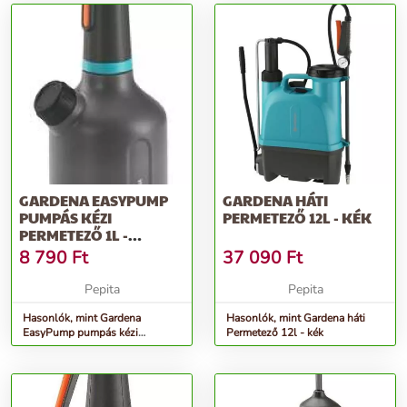
GARDENA EASYPUMP
GARDENA HÁTI
PUMPÁS KÉZI
PERMETEZŐ 12L - KÉK
PERMETEZŐ 1L -
SZÜRKE
8 790
Ft
37 090
Ft
Pepita
Pepita
Hasonlók, mint Gardena
Hasonlók, mint Gardena háti
EasyPump pumpás kézi
Permetező 12l - kék
Permetező 1l - szürke