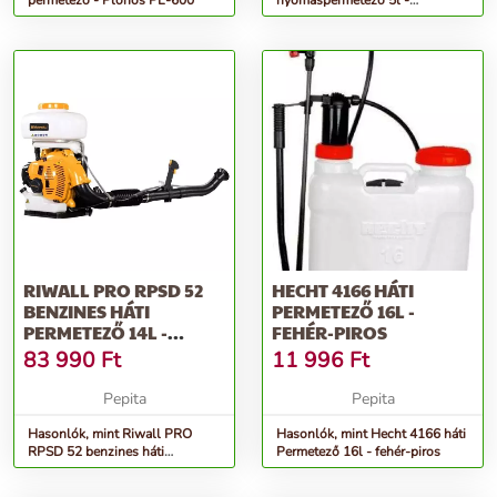
permetező - Plonos PL-600
nyomáspermetező 5l -
narancssárga
RIWALL PRO RPSD 52
HECHT 4166 HÁTI
BENZINES HÁTI
PERMETEZŐ 16L -
PERMETEZŐ 14L -
FEHÉR-PIROS
SÁRGA-FEKETE
83 990
Ft
11 996
Ft
Pepita
Pepita
Hasonlók, mint Riwall PRO
Hasonlók, mint Hecht 4166 háti
RPSD 52 benzines háti
Permetező 16l - fehér-piros
Permetező 14l - sárga-fekete