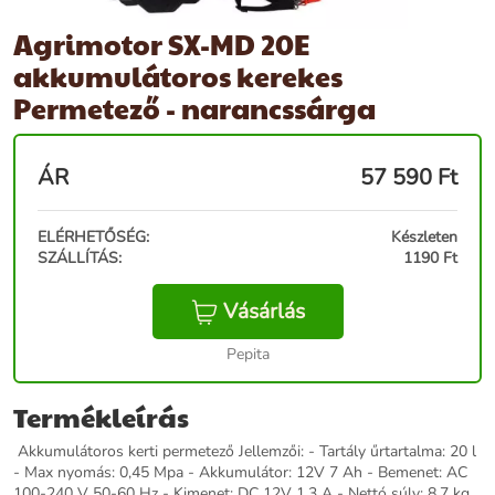
Agrimotor SX-MD 20E
akkumulátoros kerekes
Permetező - narancssárga
ÁR
57 590
Ft
ELÉRHETŐSÉG:
Készleten
SZÁLLÍTÁS:
1190 Ft
Vásárlás
Pepita
Termékleírás
Akkumulátoros kerti permetező Jellemzői: - Tartály űrtartalma: 20 l
- Max nyomás: 0,45 Mpa - Akkumulátor: 12V 7 Ah - Bemenet: AC
100-240 V 50-60 Hz - Kimenet: DC 12V 1.3 A - Nettó súly: 8,7 kg