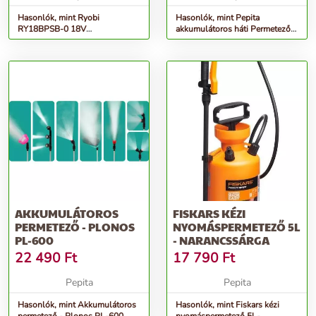
Hasonlók, mint Ryobi
Hasonlók, mint Pepita
RY18BPSB-0 18V
akkumulátoros háti Permetező
Akkumulátoros permetező - 15
18l teleszkópos nyéllel és ki...
literes (Akku é...
AKKUMULÁTOROS
FISKARS KÉZI
PERMETEZŐ - PLONOS
NYOMÁSPERMETEZŐ 5L
PL-600
- NARANCSSÁRGA
22 490
Ft
17 790
Ft
Pepita
Pepita
Hasonlók, mint Akkumulátoros
Hasonlók, mint Fiskars kézi