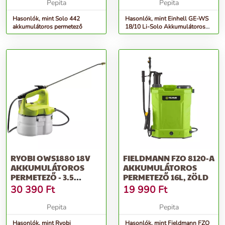
Pepita
Pepita
Hasonlók, mint Solo 442
Hasonlók, mint Einhell GE-WS
akkumulátoros permetező
18/10 Li-Solo Akkumulátoros
Permetező, Piros
RYOBI OWS1880 18V
FIELDMANN FZO 8120-A
AKKUMULÁTOROS
AKKUMULÁTOROS
PERMETEZŐ - 3.5
PERMETEZŐ 16L, ZÖLD
LITERES (AKKU ÉS...
30 390
Ft
19 990
Ft
Pepita
Pepita
Hasonlók, mint Ryobi
Hasonlók, mint Fieldmann FZO