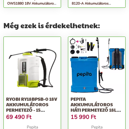
OWS1880 18V Akkumulátoros
8120-A Akkumulátoros
permetező - 3.5 literes (Akku
Permetező 16l, Zöld
és...
Még ezek is érdekelhetnek:
RYOBI RY18BPSB-0 18V
PEPITA
AKKUMULÁTOROS
AKKUMULÁTOROS
PERMETEZŐ - 15
HÁTI PERMETEZŐ 18L
LITERES (AKKU É...
TELESZKÓPOS NYÉLLEL
69 490
Ft
15 990
Ft
ÉS KI...
Pepita
Pepita