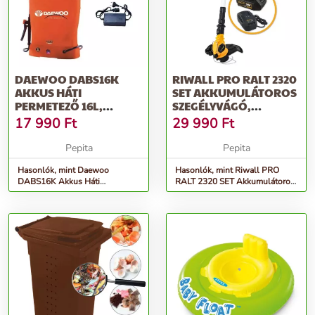
DAEWOO DABS16K
RIWALL PRO RALT 2320
AKKUS HÁTI
SET AKKUMULÁTOROS
PERMETEZŐ 16L,
SZEGÉLYVÁGÓ,
NARANCSSÁRGA
NARANCSSÁRGA-
17 990
Ft
29 990
Ft
FEKETE
Pepita
Pepita
Hasonlók, mint Daewoo
Hasonlók, mint Riwall PRO
DABS16K Akkus Háti
RALT 2320 SET Akkumulátoros
Permetező 16L, Narancssárga
Szegélyvágó, Narancssárga-
Fekete