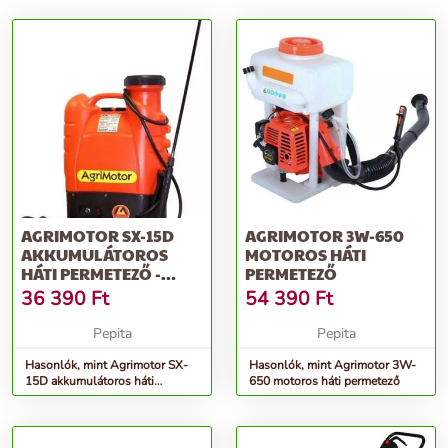
AGRIMOTOR SX-15D
AGRIMOTOR 3W-650
AKKUMULÁTOROS
MOTOROS HÁTI
HÁTI PERMETEZŐ -
PERMETEZŐ
NARANCSSÁRGA
36 390
Ft
54 390
Ft
Pepita
Pepita
Hasonlók, mint Agrimotor SX-
Hasonlók, mint Agrimotor 3W-
15D akkumulátoros háti
650 motoros háti permetező
Permetező - narancssárga