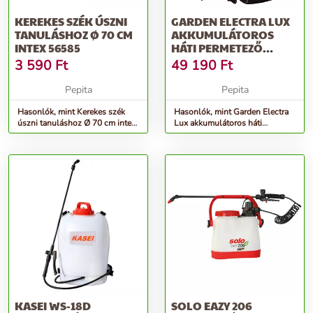
KEREKES SZÉK ÚSZNI
GARDEN ELECTRA LUX
TANULÁSHOZ Ø 70 CM
AKKUMULÁTOROS
INTEX 56585
HÁTI PERMETEZŐ
TANÚSÍTÓ MATRICÁV...
3 590
Ft
49 190
Ft
Pepita
Pepita
Hasonlók, mint Kerekes szék
Hasonlók, mint Garden Electra
úszni tanuláshoz Ø 70 cm intex
Lux akkumulátoros háti
56585
Permetező tanúsító matricáv...
KASEI WS-18D
SOLO EAZY 206