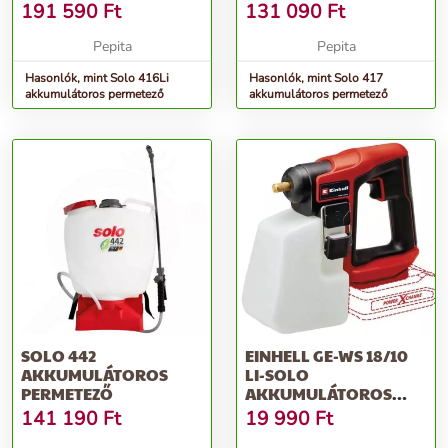
191 590
Ft
131 090
Ft
Pepita
Pepita
Hasonlók, mint Solo 416Li
Hasonlók, mint Solo 417
akkumulátoros permetező
akkumulátoros permetező
SOLO 442
EINHELL GE-WS 18/10
AKKUMULÁTOROS
LI-SOLO
PERMETEZŐ
AKKUMULÁTOROS
PERMETEZŐ, PIROS
141 190
Ft
19 990
Ft