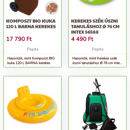
KOMPOSZT BIO KUKA
KEREKES SZÉK ÚSZNI
120 L BARNA KEREKES
TANULÁSHOZ Ø 76 CM
INTEX 56588
17 790
Ft
4 490
Ft
Pepita
Pepita
Hasonlók, mint Komposzt BIO
Hasonlók, mint Kerekes szék
kuka 120 L BARNA kerekes
úszni tanuláshoz Ø 76 cm intex
56588