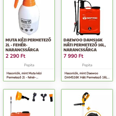
MUTA KÉZI PERMETEZŐ
DAEWOO DAMS16K
2L - FEHÉR-
HÁTI PERMETEZŐ 16L,
NARANCSSÁRGA
NARANCSSÁRGA
2 290
Ft
7 990
Ft
Pepita
Pepita
Hasonlók, mint Muta kézi
Hasonlók, mint Daewoo
Permetező 2l - fehér-
DAMS16K Háti Permetező 16L,
narancssárga
Narancssárga