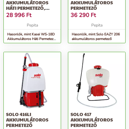
AKKUMULÁTOROS
AKKUMULÁTOROS
HÁTI PERMETEZŐ,
PERMETEZŐ
FEHÉR-NARANCS
28 996
Ft
36 290
Ft
Pepita
Pepita
Hasonlók, mint Kasei WS-18D
Hasonlók, mint Solo EAZY 206
Akkumulátoros Háti Permetező,
akkumulátoros permetező
Fehér-Narancs
SOLO 416LI
SOLO 417
AKKUMULÁTOROS
AKKUMULÁTOROS
PERMETEZŐ
PERMETEZŐ