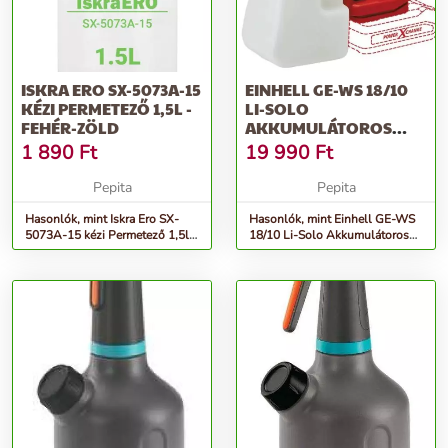
ISKRA ERO SX-5073A-15
EINHELL GE-WS 18/10
KÉZI PERMETEZŐ 1,5L -
LI-SOLO
FEHÉR-ZÖLD
AKKUMULÁTOROS
PERMETEZŐ, PIROS
1 890
Ft
19 990
Ft
Pepita
Pepita
Hasonlók, mint Iskra Ero SX-
Hasonlók, mint Einhell GE-WS
5073A-15 kézi Permetező 1,5l -
18/10 Li-Solo Akkumulátoros
fehér-zöld
Permetező, Piros