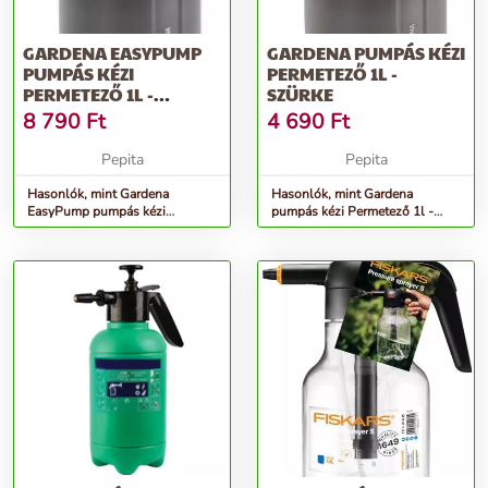
GARDENA EASYPUMP
GARDENA PUMPÁS KÉZI
PUMPÁS KÉZI
PERMETEZŐ 1L -
PERMETEZŐ 1L -
SZÜRKE
SZÜRKE
8 790
Ft
4 690
Ft
Pepita
Pepita
Hasonlók, mint Gardena
Hasonlók, mint Gardena
EasyPump pumpás kézi
pumpás kézi Permetező 1l -
Permetező 1l - szürke
szürke