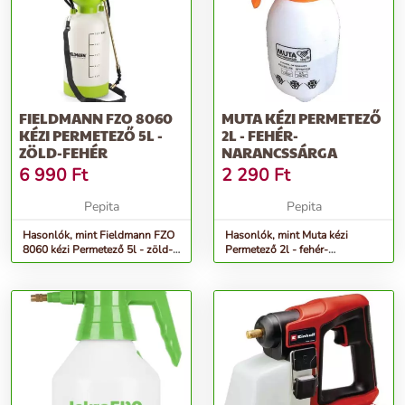
FIELDMANN FZO 8060
MUTA KÉZI PERMETEZŐ
KÉZI PERMETEZŐ 5L -
2L - FEHÉR-
ZÖLD-FEHÉR
NARANCSSÁRGA
6 990
Ft
2 290
Ft
Pepita
Pepita
Hasonlók, mint Fieldmann FZO
Hasonlók, mint Muta kézi
8060 kézi Permetező 5l - zöld-
Permetező 2l - fehér-
fehér
narancssárga