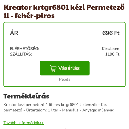
Kreator krtgr6801 kézi Permetező
1l - fehér-piros
ÁR
696
Ft
ELÉRHETŐSÉG:
Készleten
SZÁLLÍTÁS:
1190 Ft
Vásárlás
Pepita
Termékleírás
Kreator kézi permetező 1 literes krtgr6801 Jellemzői: - Kézi
permetező - Űrtartalom: 1 liter - Manuális - Anyaga: műanyag
További információk>>