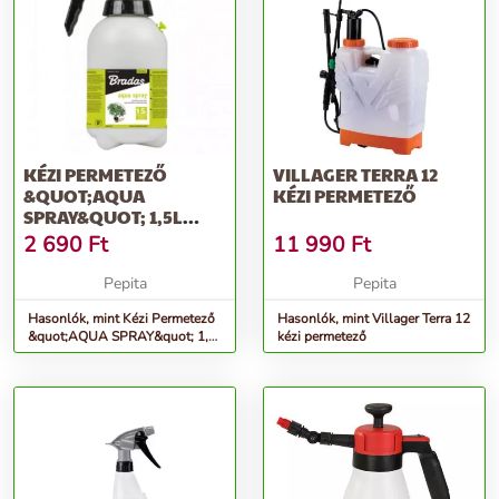
KÉZI PERMETEZŐ
VILLAGER TERRA 12
&QUOT;AQUA
KÉZI PERMETEZŐ
SPRAY&QUOT; 1,5L
AS0150
2 690
Ft
11 990
Ft
Pepita
Pepita
Hasonlók, mint Kézi Permetező
Hasonlók, mint Villager Terra 12
&quot;AQUA SPRAY&quot; 1,5l
kézi permetező
AS0150