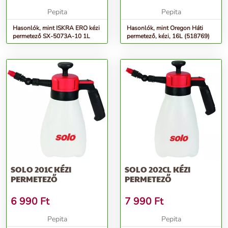
Pepita
Pepita
Hasonlók, mint ISKRA ERO kézi
Hasonlók, mint Oregon Háti
permetező SX-5073A-10 1L
permetező, kézi, 16L (518769)
SOLO 201C KÉZI
SOLO 202CL KÉZI
PERMETEZŐ
PERMETEZŐ
6 990
Ft
7 990
Ft
Pepita
Pepita