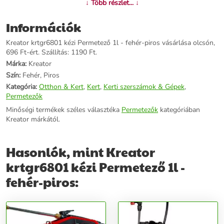
↓ Több részlet... ↓
Információk
Kreator krtgr6801 kézi Permetező 1l - fehér-piros vásárlása olcsón,
696 Ft-ért. Szállítás: 1190 Ft.
Márka:
Kreator
Szín:
Fehér, Piros
Kategória:
Otthon & Kert
,
Kert
,
Kerti szerszámok & Gépek
,
Permetezők
Minőségi termékek széles választéka
Permetezők
kategóriában
Kreator márkától.
Hasonlók, mint Kreator
krtgr6801 kézi Permetező 1l -
fehér-piros: