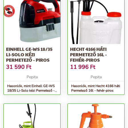
EINHELL GE-WS 18/35
HECHT 4166 HÁTI
LI-SOLO KÉZI
PERMETEZŐ 16L -
PERMETEZŐ - PIROS
FEHÉR-PIROS
31 590
Ft
11 996
Ft
Pepita
Pepita
Hasonlók, mint Einhell GE-WS
Hasonlók, mint Hecht 4166 háti
18/35 Li-Solo kézi Permetező -
Permetező 16l - fehér-piros
piros