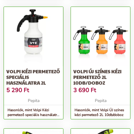
VOLPI KÉZI PERMETEZŐ
VOLPI ÚJ SZÍNES KÉZI
SPECIÁLIS
PERMETEZŐ 2L
HASZNÁLATRA 2L
10DB/DOBOZ
5 290
Ft
3 690
Ft
Pepita
Pepita
Hasonlók, mint Volpi Kézi
Hasonlók, mint Volpi ÚJ színes
permetező speciális használatra
kézi permetező 2L 10db/doboz
2L