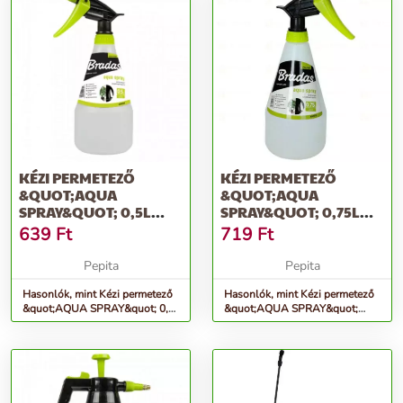
KÉZI PERMETEZŐ
KÉZI PERMETEZŐ
&QUOT;AQUA
&QUOT;AQUA
SPRAY&QUOT; 0,5L
SPRAY&QUOT; 0,75L
AS0050
AS0075
639
Ft
719
Ft
Pepita
Pepita
Hasonlók, mint Kézi permetező
Hasonlók, mint Kézi permetező
&quot;AQUA SPRAY&quot; 0,5l
&quot;AQUA SPRAY&quot;
AS0050
0,75l AS0075