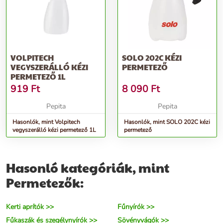
VOLPITECH
SOLO 202C KÉZI
VEGYSZERÁLLÓ KÉZI
PERMETEZŐ
PERMETEZŐ 1L
919
Ft
8 090
Ft
Pepita
Pepita
Hasonlók, mint Volpitech
Hasonlók, mint SOLO 202C kézi
vegyszerálló kézi permetező 1L
permetező
Hasonló kategóriák, mint
Permetezők:
Kerti aprítók >>
Fűnyírók >>
Fűkaszák és szegélynyírók >>
Sövényvágók >>