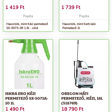
1 419
Ft
1 739
Ft
Pepita
Pepita
Hasonlók, mint Kézi permetező
Hasonlók, mint Kerti kézi
SX-5073-3R 1,5l - zöld
Permetező 2l
ISKRA ERO KÉZI
OREGON HÁTI
PERMETEZŐ SX-5073A-
PERMETEZŐ, KÉZI, 16L
10 1L
(518769)
1 490
Ft
18 790
Ft