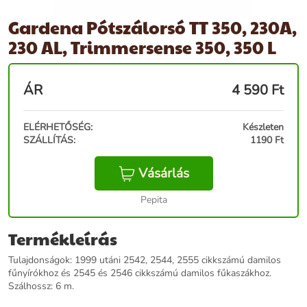
Gardena Pótszálorsó TT 350, 230A,
230 AL, Trimmersense 350, 350 L
ÁR
4 590
Ft
ELÉRHETŐSÉG:
Készleten
SZÁLLÍTÁS:
1190 Ft
Vásárlás
Pepita
Termékleírás
Tulajdonságok: 1999 utáni 2542, 2544, 2555 cikkszámú damilos
fűnyírókhoz és 2545 és 2546 cikkszámú damilos fűkaszákhoz.
Szálhossz: 6 m.