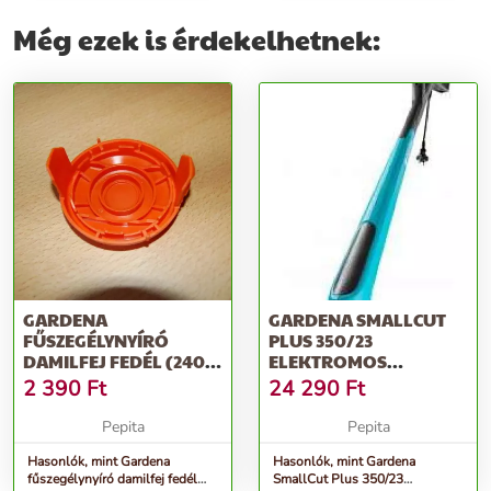
Még ezek is érdekelhetnek:
GARDENA
GARDENA SMALLCUT
FŰSZEGÉLYNYÍRÓ
PLUS 350/23
DAMILFEJ FEDÉL (2401,
ELEKTROMOS
2407)
FŰSZEGÉLYNYÍRÓ
2 390
Ft
24 290
Ft
Pepita
Pepita
Hasonlók, mint Gardena
Hasonlók, mint Gardena
fűszegélynyíró damilfej fedél
SmallCut Plus 350/23