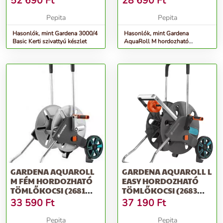
52 690
Ft
28 690
Ft
Pepita
Pepita
Hasonlók, mint Gardena 3000/4
Hasonlók, mint Gardena
Basic Kerti szivattyú készlet
AquaRoll M hordozható
Tömlőkocsi - kék-szürke
GARDENA AQUAROLL
GARDENA AQUAROLL L
M FÉM HORDOZHATÓ
EASY HORDOZHATÓ
TÖMLŐKOCSI (2681
TÖMLŐKOCSI (2683
UTÓDJA) - EZÜST
UTÓDJA) - SZÜRKE
33 590
Ft
37 190
Ft
Pepita
Pepita