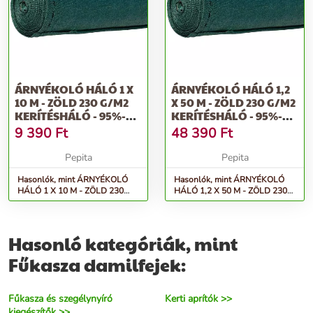
ÁRNYÉKOLÓ HÁLÓ 1 X
ÁRNYÉKOLÓ HÁLÓ 1,2
10 M - ZÖLD 230 G/M2
X 50 M - ZÖLD 230 G/M2
KERÍTÉSHÁLÓ - 95%-OS
KERÍTÉSHÁLÓ - 95%-OS
FÉNY...
FÉ...
9 390
Ft
48 390
Ft
Pepita
Pepita
Hasonlók, mint ÁRNYÉKOLÓ
Hasonlók, mint ÁRNYÉKOLÓ
HÁLÓ 1 X 10 M - ZÖLD 230
HÁLÓ 1,2 X 50 M - ZÖLD 230
G/M2 KERÍTÉSHÁLÓ - 95%-os
G/M2 KERÍTÉSHÁLÓ - 95%-os
fény...
fé...
Hasonló kategóriák, mint
Fűkasza damilfejek:
Fűkasza és szegélynyíró
Kerti aprítók >>
kiegészítők >>