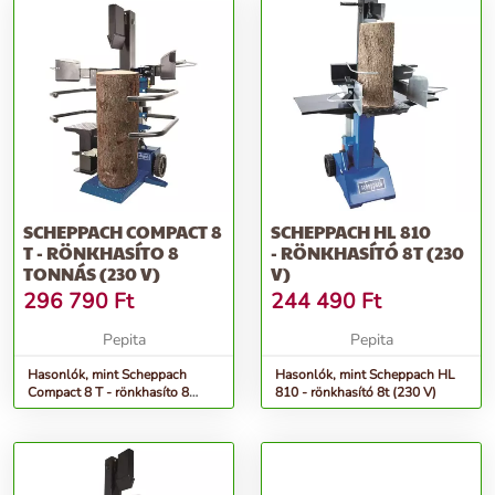
SCHEPPACH COMPACT 8
SCHEPPACH HL 810
T - RÖNKHASÍTO 8
- RÖNKHASÍTÓ 8T (230
TONNÁS (230 V)
V)
296 790
Ft
244 490
Ft
Pepita
Pepita
Hasonlók, mint Scheppach
Hasonlók, mint Scheppach HL
Compact 8 T - rönkhasíto 8
810 - rönkhasító 8t (230 V)
tonnás (230 V)