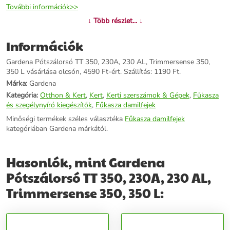
További információk>>
↓ Több részlet... ↓
Információk
Gardena Pótszálorsó TT 350, 230A, 230 AL, Trimmersense 350,
350 L vásárlása olcsón, 4590 Ft-ért. Szállítás: 1190 Ft.
Márka:
Gardena
Kategória:
Otthon & Kert
,
Kert
,
Kerti szerszámok & Gépek
,
Fűkasza
és szegélynyíró kiegészítők
,
Fűkasza damilfejek
Minőségi termékek széles választéka
Fűkasza damilfejek
kategóriában Gardena márkától.
Hasonlók, mint Gardena
Pótszálorsó TT 350, 230A, 230 AL,
Trimmersense 350, 350 L: