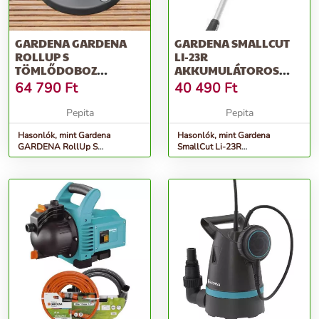
GARDENA GARDENA
GARDENA SMALLCUT
ROLLUP S
LI-23R
TÖMLŐDOBOZ
AKKUMULÁTOROS
TERASZRA
FŰSZEGÉLYNYÍRÓ
64 790
Ft
40 490
Ft
Pepita
Pepita
Hasonlók, mint Gardena
Hasonlók, mint Gardena
GARDENA RollUp S
SmallCut Li-23R
tömlődoboz teraszra
Akkumulátoros fűszegélynyíró