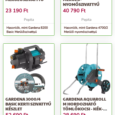
NYOMÓSZIVATTYÚ
23 190
Ft
40 790
Ft
Pepita
Pepita
Hasonlók, mint Gardena 8200
Hasonlók, mint Gardena 4700/2
Basic Merülőszivattyú
Merülő-nyomószivattyú
GARDENA 3000/4
GARDENA AQUAROLL
BASIC KERTI SZIVATTYÚ
M HORDOZHATÓ
KÉSZLET
TÖMLŐKOCSI - KÉK-
SZÜRKE