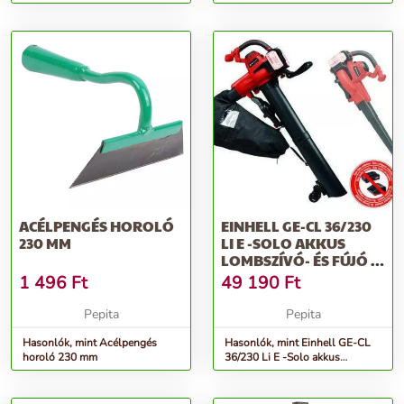
(2401, 2407)
Elektromos fűszegélynyíró
ACÉLPENGÉS HOROLÓ
EINHELL GE-CL 36/230
230 MM
LI E -SOLO AKKUS
LOMBSZÍVÓ- ÉS FÚJÓ -
AKKUMU...
1 496
Ft
49 190
Ft
Pepita
Pepita
Hasonlók, mint Acélpengés
Hasonlók, mint Einhell GE-CL
horoló 230 mm
36/230 Li E -Solo akkus
lombszívó- és fújó - akkumu...