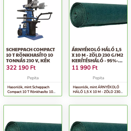
SCHEPPACH COMPACT
ÁRNYÉKOLÓ HÁLÓ 1,5
10 T RÖNKHASÍTO 10
X 10 M - ZÖLD 230 G/M2
TONNÁS 230 V, KÉK
KERÍTÉSHÁLÓ - 95%-OS
FÉ...
322 190
Ft
11 990
Ft
Pepita
Pepita
Hasonlók, mint Scheppach
Hasonlók, mint ÁRNYÉKOLÓ
Compact 10 T Rönkhasíto 10
HÁLÓ 1,5 X 10 M - ZÖLD 230
tonnás 230 V, Kék
G/M2 KERÍTÉSHÁLÓ - 95%-os
fé...