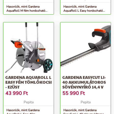
Hasonlók, mint Gardena
Hasonlók, mint Gardena
AquaRoll M fém hordozható
AquaRoll L Easy hordozható
Tömlőkocsi (2681 utódja) -
Tömlőkocsi (2683 utódja) -
ezüst
szürke
GARDENA AQUAROLL L
GARDENA EASYCUT LI-
EASY FÉM TÖMLŐKOCSI
40 AKKUMULÁTOROS
- EZÜST
SÖVÉNYNYÍRÓ 14,4 V
43 990
Ft
55 990
Ft
Pepita
Pepita
Hasonlók, mint Gardena
Hasonlók, mint Gardena