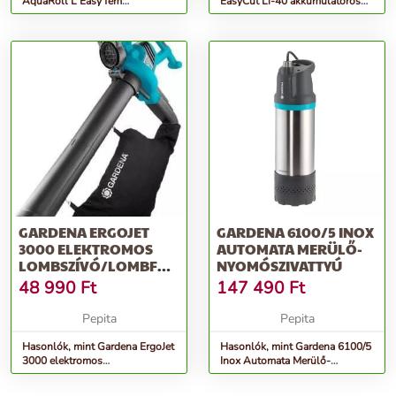
AquaRoll L Easy fém
EasyCut Li-40 akkumulátoros
Tömlőkocsi - ezüst
Sövénynyíró 14,4 V
GARDENA ERGOJET
GARDENA 6100/5 INOX
3000 ELEKTROMOS
AUTOMATA MERÜLŐ-
LOMBSZÍVÓ/LOMBFÚJÓ
NYOMÓSZIVATTYÚ
3000 W, FEKETE-KÉK
48 990
Ft
147 490
Ft
Pepita
Pepita
Hasonlók, mint Gardena ErgoJet
Hasonlók, mint Gardena 6100/5
3000 elektromos
Inox Automata Merülő-
Lombszívó/lombfújó 3000 W,
nyomószivattyú
Fekete-kék