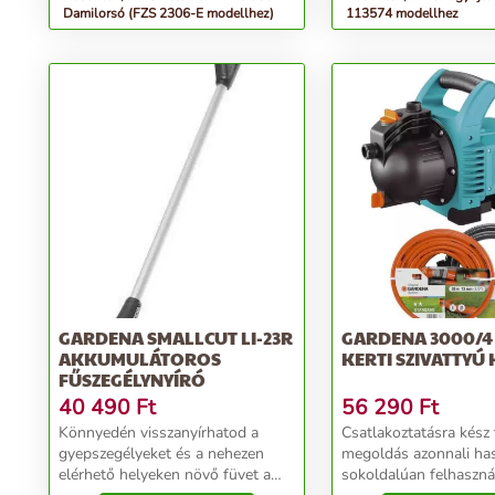
Damilorsó (FZS 2306-E modellhez)
113574 modellhez
GARDENA SMALLCUT LI-23R
GARDENA 3000/4 
AKKUMULÁTOROS
KERTI SZIVATTYÚ 
FŰSZEGÉLYNYÍRÓ
40 490
Ft
56 290
Ft
Könnyedén visszanyírhatod a
Csatlakoztatásra kész 
gyepszegélyeket és a nehezen
megoldás azonnali hasz
elérhető helyeken növő füvet a
sokoldalúan felhaszná