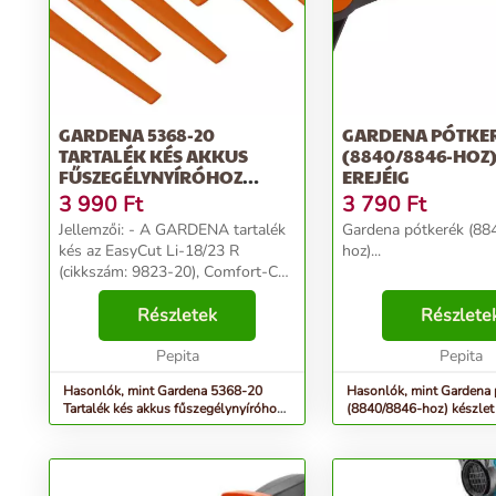
GARDENA 5368-20
GARDENA PÓTKE
TARTALÉK KÉS AKKUS
(8840/8846-HOZ)
FŰSZEGÉLYNYÍRÓHOZ
EREJÉIG
(20DB-OS)
3 990
Ft
3 790
Ft
Jellemzői: - A GARDENA tartalék
Gardena pótkerék (88
kés az EasyCut Li-18/23 R
hoz)...
(cikkszám: 9823-20), Comfort-Cut
Li-18/23 R (cikkszám: 9825-20),
AccuCut 400 Li (cikkszám: 8840-
Részletek
Részlete
20), az AccuCut 450 Li (cikkszám:
8841-20) és ...
Pepita
Pepita
Hasonlók, mint Gardena 5368-20
Hasonlók, mint Gardena 
Tartalék kés akkus fűszegélynyíróhoz
(8840/8846-hoz) készlet 
(20db-os)