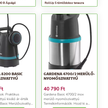
00 B Ágvágó
RollUp S tömlődoboz teraszra
8200 BASIC
GARDENA 4700/2 MERÜLŐ-
ZIVATTYÚ
NYOMÓSZIVATTYÚ
Ft
40 790
Ft
ktikus
Gardena Basic 4700/2 inox
tyú kiváló ár-érték
merülő-nyomószivattyú
Basic Merülőszivattyú
Termékinformációk: Hozd ki a