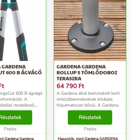
 GARDENA
GARDENA GARDENA
UT 600 B ÁGVÁGÓ
ROLLUP S TÖMLŐDOBOZ
TERASZRA
Ft
64 790
Ft
ergyCut 600 B ágvágó
A Gardena által bemutatott kerti
öntözőberendezések kínálata
tétellel rendelkező,
folyamatosan bővül. A Gardena
gvágó olló erős
RollUp S 18605-20 automata
iss fa vágásához. A
Részletek
teraszos tömlődob a kert,
Részletek
nergyCut 600 B
erkélynövények, cserepek és
 hagyományos ...
Pepita
virágágyások öntözése nélkül...
Pepita
int Gardena Gardena
Hasonlók, mint Gardena GARDENA