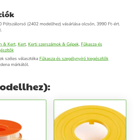
ciók
Pótszálorsó (2402 modellhez) vásárlása olcsón, 3990 Ft-ért.
.
n & Kert
,
Kert
,
Kerti szerszámok & Gépek
,
Fűkasza és
gészítők
ek széles választéka
Fűkasza és szegélynyíró kiegészítők
rdena márkától.
odellhez):