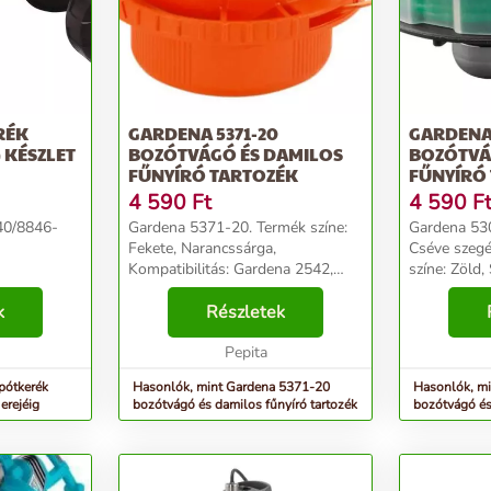
RÉK
GARDENA 5371-20
GARDENA
 KÉSZLET
BOZÓTVÁGÓ ÉS DAMILOS
BOZÓTVÁ
FŰNYÍRÓ TARTOZÉK
FŰNYÍRÓ 
SZEGÉ...
4 590
Ft
4 590
F
40/8846-
Gardena 5371-20. Termék színe:
Gardena 530
Fekete, Narancssárga,
Cséve szegé
Kompatibilitás: Gardena 2542,
színe: Zöld
2544, 2550, 2555, 2545/2546.
csomagonké
k
Mennyiség csomagonként: 1 dB...
Részletek
mélysége: 
szélessége
Pepita
g...
pótkerék
Hasonlók, mint Gardena 5371-20
Hasonlók, m
erejéig
bozótvágó és damilos fűnyíró tartozék
bozótvágó és
Cséve szegé..