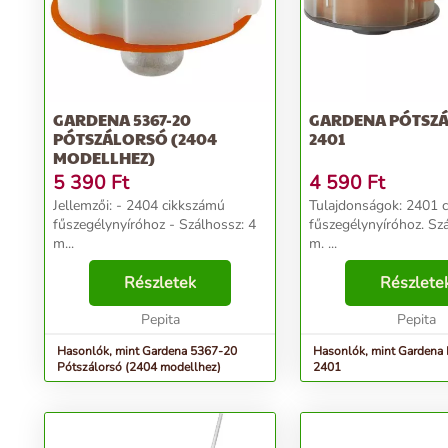
GARDENA 5367-20
GARDENA PÓTSZ
PÓTSZÁLORSÓ (2404
2401
MODELLHEZ)
5 390
Ft
4 590
Ft
Jellemzői: - 2404 cikkszámú
Tulajdonságok: 2401 cikkszámú
fűszegélynyíróhoz - Szálhossz: 4
fűszegélynyíróhoz. Sz
m...
m. ...
Részletek
Részlete
Pepita
Pepita
Hasonlók, mint Gardena 5367-20
Hasonlók, mint Gardena 
Pótszálorsó (2404 modellhez)
2401