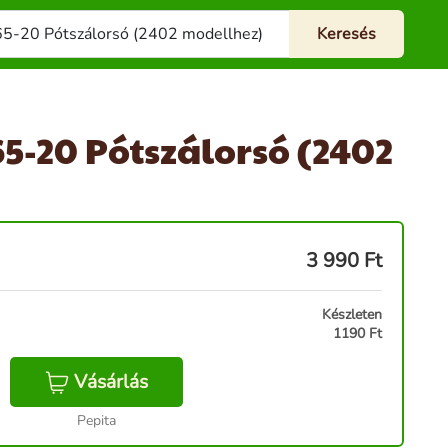
5-20 Pótszálorsó (2402
3 990
Ft
Készleten
1190 Ft
Vásárlás
Pepita