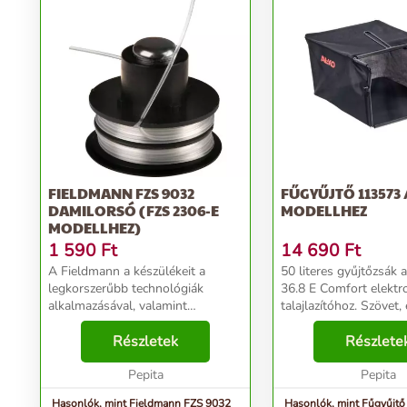
FIELDMANN FZS 9032
FŰGYŰJTŐ 113573 /
DAMILORSÓ (FZS 2306-E
MODELLHEZ
MODELLHEZ)
1 590
Ft
14 690
Ft
A Fieldmann a készülékeit a
50 literes gyűjtőzsák
legkorszerűbb technológiák
36.8 E Comfort elekt
alkalmazásával, valamint
talajlazítóhoz. Szövet,
biztonságos és környezetbarát
fémkerettel. 113573/
anyagok felhasználásával fejleszti
Részletek
modellhez....
Részlete
és gyártja. A Fieldmann
készülékek hosszú élettartalma ...
Pepita
Pepita
Hasonlók, mint Fieldmann FZS 9032
Hasonlók, mint Fűgyűjtő