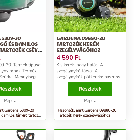
 5309-20
GARDENA 09880-20
GÓ ÉS DAMILOS
TARTOZÉK KERÉK
TARTOZÉK CSÉVE
SZEGÉLYVÁGÓHOZ
t
4 590
Ft
9-20. Termék típusa:
Kis kerék  nagy hatás. A
lynyíróhoz, Termék
szegélynyíró társa.; A
, Szürke. Mennyiség
szegélynyírók pótkereke hasznos
nt: 1 dB, Csomagolás
tartozék, amelyet a ComfortCut és
140 mm, Csomagolás
Részletek
PowerCut, valamint a ComfortCut
Részletek
: 108 mm. Tömeg: 63
Li akkumulátoros változatával
Pepita
használhatsz. Az egyéb ...
Pepita
int Gardena 5309-20
Hasonlók, mint Gardena 09880-20
 damilos fűnyíró tartozék
Tartozék Kerék szegélyvágóhoz
.