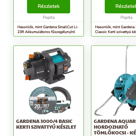
Gardena SmallCut Li-23 R
kompakt GARDENA 300
akkumulátoros fűszegélynyíróval.
Részletek
szivattyú optimális al
Részlete
Használata különösen egyszerű,
Szívó- és nyomóerejé
mivel könnyű, markolata...
Pepita
köszönhetően ideális ö
Pepita
Hasonlók, mint Gardena SmallCut Li-
Hasonlók, mint Gardena
23R Akkumulátoros fűszegélynyíró
Classic Kerti szivattyú ké
GARDENA 3000/4 BASIC
GARDENA AQUAR
KERTI SZIVATTYÚ KÉSZLET
HORDOZHATÓ
TÖMLŐKOCSI - KÉ