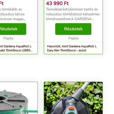
- SZÜRKE
Ft
43 990
Ft
m tömlődob az
TermékleírásKülönösen tartós és
robusztus tárcsa
robusztus tömlőskocsi kényelmes
ülönösen magas
tömlővezetővel.A GARDENA
s stabilitást biztosít.
AquaRoll L Easy fém tömlőskocsi
n kialakított kihajtható
Részletek
kiemelkedően tartós és robusztus,
Részletek
lja a magasfokú
még a legkomolyabb kerti
z segít...
Pepita
igénybevétellel is e...
Pepita
nt Gardena AquaRoll L
Hasonlók, mint Gardena AquaRoll L
ható Tömlőkocsi (2683
Easy fém Tömlőkocsi - ezüst
rke