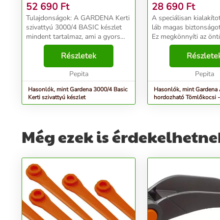
SZÜRKE
52 690
Ft
28 690
Ft
Tulajdonságok: A GARDENA Kerti
A speciálisan kialakítot
szivattyú 3000/4 BASIC készlet
láb magas biztonságot
mindent tartalmaz, ami a gyors
Ez megkönnyíti az önt
csatlakoztatáshoz és a nagy
feladatát, mivel a töml
teljesítményű és alacsony
Részletek
tömlő meghúzása eset
Részlete
energiafogyasztású szivattyú
helyén marad. Az orsó
üzembe helyezéséhez szü...
Pepita
oldalán lévő sz...
Pepita
Hasonlók, mint Gardena 3000/4 Basic
Hasonlók, mint Gardena
Kerti szivattyú készlet
hordozható Tömlőkocsi -
Még ezek is érdekelhetne