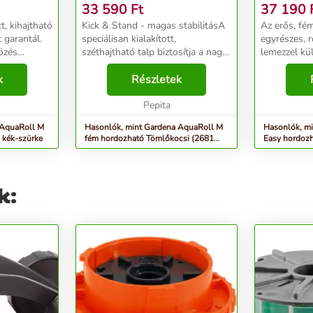
UTÓDJA) - EZÜST
UTÓDJA) 
33 590
Ft
37 190
t, kihajtható
Kick & Stand - magas stabilitásA
Az erős, fé
 garantál.
speciálisan kialakított,
egyrészes, 
özés
széthajtható talp biztosítja a nagy
lemezzel k
ő kocsi a
stabilitást. Ez megkönnyíti az
tartósságot é
én is a
k
öntözést, mivel a tömlő kocsi is
Részletek
A speciálisa
 belső
ellenáll a tömlő húzásakor.Nagy
láb garantá
teherbír...
Pepita
stabilitást. E
 AquaRoll M
Hasonlók, mint Gardena AquaRoll M
Hasonlók, mi
 kék-szürke
fém hordozható Tömlőkocsi (2681
Easy hordoz
utódja) - ezüst
utódja) - szü
k: