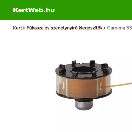
KertWeb.hu
Kert
Fűkasza és szegélynyíró kiegészítők
Gardena 53