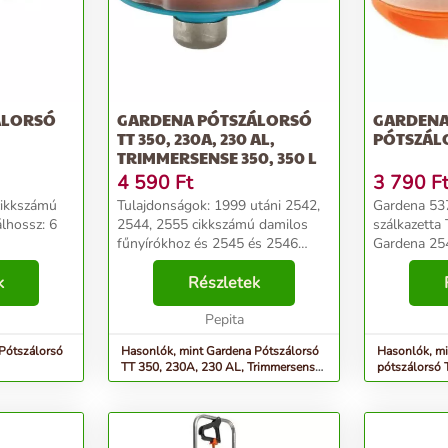
ÁLORSÓ
GARDENA PÓTSZÁLORSÓ
GARDENA
TT 350, 230A, 230 AL,
PÓTSZÁLO
TRIMMERSENSE 350, 350 L
4 590
Ft
3 790
F
Tulajdonságok: 1999 utáni 2542,
Gardena 53
álhossz: 6
2544, 2555 cikkszámú damilos
szálkazetta Termékinformációk: A
fűnyírókhoz és 2545 és 2546
Gardena 25
cikkszámú damilos fűkaszákhoz.
fűszegélyny
k
Szálhossz: 6 m....
Részletek
V12 TL 21-h
Műszaki ada
Pepita
20 EAN-kód
Pótszálorsó
Hasonlók, mint Gardena Pótszálorsó
Hasonlók, m
TT 350, 230A, 230 AL, Trimmersense
pótszálorsó 
350, 350 L