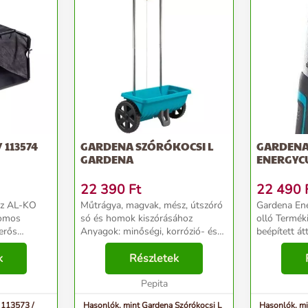
 113574
GARDENA SZÓRÓKOCSI L
GARDENA
GARDENA
ENERGYC
22 390
Ft
22 490
 az AL-KO
Műtrágya, magvak, mész, útszóró
Gardena En
romos
só és homok kiszórásához
olló Termékinformációk: A
 erős
Anyagok: minőségi, korrózió- és
beépített át
113574
ütésálló műanyag, robusztus
praktikus á
k
alumínium tolókar, rozsdamentes
Részletek
szerszám fr
acéldrót Hatókör/szórási
GARDENA E
szélesség: 45 cm Térfog...
Pepita
ágvágó olló
 113573 /
Hasonlók, mint Gardena Szórókocsi L
Hasonlók, m