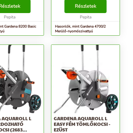
ez 8200 nagy
maximumot a háztartás és a kert
yű, alacsony
Részletek
vízellátásából A GARDENA
Részletek
asztású elektromos
Merülő-nyomószivattyú 4700/2
kalmas tiszta víz ...
Pepita
vízszivattyúzásra született kerti...
Pepita
nt Gardena 8200 Basic
Hasonlók, mint Gardena 4700/2
tyú
Merülő-nyomószivattyú
 AQUAROLL L
GARDENA AQUAROLL L
RDOZHATÓ
EASY FÉM TÖMLŐKOCSI -
CSI (2683
EZÜST