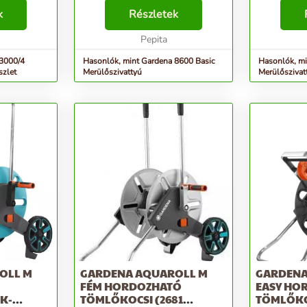
0/4 kerti
enyhén szennyezett (maximum 5
tiszta vízh
apmodell.
k
mm szemcseátmérőjű) víz
Részletek
teljesítmén
nek
leszívásához, át- és
energiafogy
nt...
kiszivattyúzásához. Ha rugalma...
Pepita
szivattyú, al
 3000/4
Hasonlók, mint Gardena 8600 Basic
Hasonlók, mi
szlet
Merülőszivattyú
Merülőszivat
OLL M
GARDENA AQUAROLL M
GARDENA
FÉM HORDOZHATÓ
EASY HO
K-
TÖMLŐKOCSI (2681
TÖMLŐKO