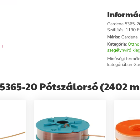
Informá
Gardena 5365-20 
Szállítás: 1190 Ft
Márka:
Gardena
Kategória:
Ottho
 ↓
szegélynyíró kie
Minőségi termék
kategóriában Ga
5365-20 Pótszálorsó (2402 m