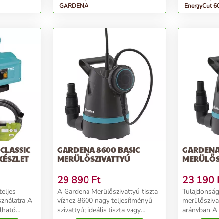
GARDENA
EnergyCut 6
CLASSIC
GARDENA 8600 BASIC
GARDENA 
KÉSZLET
MERÜLŐSZIVATTYÚ
MERÜLŐS
29 890
Ft
23 190
teljes
A Gardena Merülőszivattyú tiszta
Tulajdonságok: Pra
nálatra A
vízhez 8600 nagy teljesítményű
merülőszivat
lható
szivattyú; ideális tiszta vagy
arányban A 