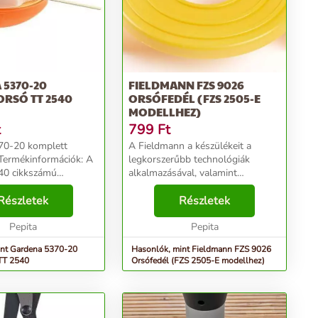
 5370-20
FIELDMANN FZS 9026
RSÓ TT 2540
ORSÓFEDÉL (FZS 2505-E
MODELLHEZ)
t
799
Ft
70-20 komplett
A Fieldmann a készülékeit a
legkorszerűbb technológiák
40 cikkszámú
alkalmazásával, valamint
íróhozés accu-system
biztonságos és környezetbarát
ez használható.
Részletek
anyagok felhasználásával fejleszti
Részletek
tok: Cikkszám:5370-
és gyártja. A Fieldmann
:4078500537001 ...
Pepita
készülékek hosszú élettartalma ...
Pepita
int Gardena 5370-20
Hasonlók, mint Fieldmann FZS 9026
TT 2540
Orsófedél (FZS 2505-E modellhez)