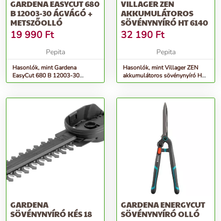
GARDENA EASYCUT 680
VILLAGER ZEN
B 12003-30 ÁGVÁGÓ +
AKKUMULÁTOROS
METSZŐOLLÓ
SÖVÉNYNYÍRÓ HT 6140
19 990
Ft
32 190
Ft
Pepita
Pepita
Hasonlók, mint Gardena
Hasonlók, mint Villager ZEN
EasyCut 680 B 12003-30
akkumulátoros sövénynyíró HT
Ágvágó + metszőolló
6140
GARDENA
GARDENA ENERGYCUT
SÖVÉNYNYÍRÓ KÉS 18
SÖVÉNYNYÍRÓ OLLÓ