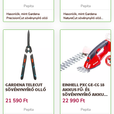
Pepita
Pepita
Hasonlók, mint Gardena
Hasonlók, mint Gardena
PrecisionCut sövénynyíró olló
NatureCut sövénynyíró olló
FSC® 100%
GARDENA TELECUT
EINHELL PXC GE-CG 18
SÖVÉNYNYÍRÓ OLLÓ
AKKUS FŰ- ÉS
SÖVÉNYNYÍRÓ AKKU
ÉS TÖLTŐ NÉLKÜL
21 590
Ft
22 990
Ft
Pepita
Pepita