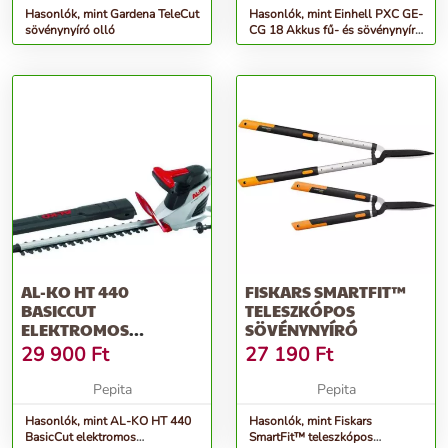
Hasonlók, mint Gardena TeleCut
Hasonlók, mint Einhell PXC GE-
sövénynyíró olló
CG 18 Akkus fű- és sövénynyíró
akku és töltő nélkül
AL-KO HT 440
FISKARS SMARTFIT™
BASICCUT
TELESZKÓPOS
ELEKTROMOS
SÖVÉNYNYÍRÓ
SÖVÉNYNYÍRÓ
29 900
Ft
27 190
Ft
Pepita
Pepita
Hasonlók, mint AL-KO HT 440
Hasonlók, mint Fiskars
BasicCut elektromos
SmartFit™ teleszkópos