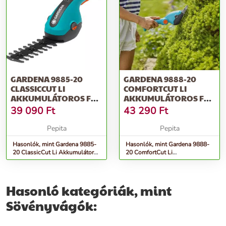
GARDENA 9885-20
GARDENA 9888-20
CLASSICCUT LI
COMFORTCUT LI
AKKUMULÁTOROS FŰ-
AKKUMULÁTOROS FŰ-
ÉS SÖVÉNYVÁGÓ
ÉS SÖVÉNYVÁGÓ
39 090
Ft
43 290
Ft
Pepita
Pepita
Hasonlók, mint Gardena 9885-
Hasonlók, mint Gardena 9888-
20 ClassicCut Li Akkumulátoros
20 ComfortCut Li
fű- és sövényvágó
Akkumulátoros fű- és
sövényvágó
Hasonló kategóriák, mint
Sövényvágók: