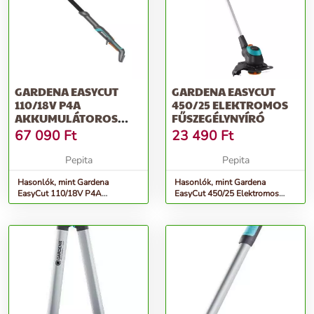
GARDENA EASYCUT
GARDENA EASYCUT
110/18V P4A
450/25 ELEKTROMOS
AKKUMULÁTOROS
FŰSZEGÉLYNYÍRÓ
ÁGVÁGÓ OLLÓ
67 090
Ft
23 490
Ft
AKKUMULÁTOR
NÉLKÜL
Pepita
Pepita
Hasonlók, mint Gardena
Hasonlók, mint Gardena
EasyCut 110/18V P4A
EasyCut 450/25 Elektromos
akkumulátoros ágvágó olló
fűszegélynyíró
akkumulátor nélkül