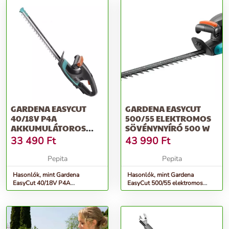
GARDENA EASYCUT
GARDENA EASYCUT
40/18V P4A
500/55 ELEKTROMOS
AKKUMULÁTOROS
SÖVÉNYNYÍRÓ 500 W
SÖVÉNYNYÍRÓ OLLÓ
33 490
Ft
43 990
Ft
AKKUMUL...
Pepita
Pepita
Hasonlók, mint Gardena
Hasonlók, mint Gardena
EasyCut 40/18V P4A
EasyCut 500/55 elektromos
akkumulátoros sövénynyíró olló
Sövénynyíró 500 W
akkumul...