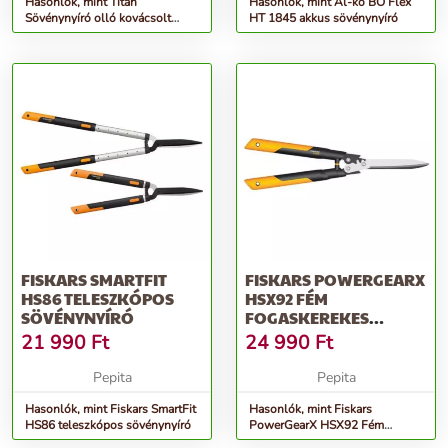
Hasonlók, mint Titan
Hasonlók, mint Al-ko BO Flex
Sövénynyíró olló kovácsolt
HT 1845 akkus sövénynyíró
pengével
FISKARS SMARTFIT
FISKARS POWERGEARX
HS86 TELESZKÓPOS
HSX92 FÉM
SÖVÉNYNYÍRÓ
FOGASKEREKES
SÖVÉNYNYÍRÓ
21 990
Ft
24 990
Ft
Pepita
Pepita
Hasonlók, mint Fiskars SmartFit
Hasonlók, mint Fiskars
HS86 teleszkópos sövénynyíró
PowerGearX HSX92 Fém
Fogaskerekes Sövénynyíró