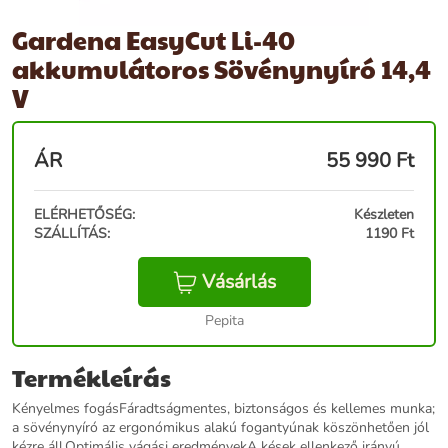
Gardena EasyCut Li-40
akkumulátoros Sövénynyíró 14,4
V
ÁR
55 990
Ft
ELÉRHETŐSÉG:
Készleten
SZÁLLÍTÁS:
1190 Ft
Vásárlás
Pepita
Termékleírás
Kényelmes fogásFáradtságmentes, biztonságos és kellemes munka;
a sövénynyíró az ergonómikus alakú fogantyúnak köszönhetően jól
kézre áll.Optimális vágási eredményekA kések ellenkező irányú