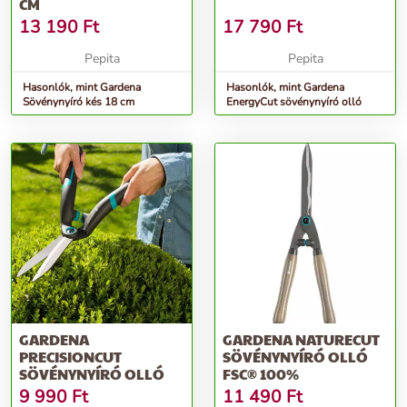
CM
13 190
Ft
17 790
Ft
Pepita
Pepita
Hasonlók, mint Gardena
Hasonlók, mint Gardena
Sövénynyíró kés 18 cm
EnergyCut sövénynyíró olló
GARDENA
GARDENA NATURECUT
PRECISIONCUT
SÖVÉNYNYÍRÓ OLLÓ
SÖVÉNYNYÍRÓ OLLÓ
FSC® 100%
9 990
Ft
11 490
Ft