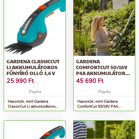
GARDENA CLASSICCUT
GARDENA
LI AKKUMULÁTOROS
COMFORTCUT 50/18V
FŰNYÍRÓ OLLÓ 3,6 V
P4A AKKUMULÁTOROS
SÖVÉNYVÁGÓ (AKKU
25 990
Ft
45 690
Ft
ÉS T...
Pepita
Pepita
Hasonlók, mint Gardena
Hasonlók, mint Gardena
ClassicCut Li akkumulátoros
ComfortCut 50/18V P4A
Fűnyíró olló 3,6 V
Akkumulátoros sövényvágó
(akku és t...