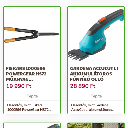
FISKARS 1000596
GARDENA ACCUCUT LI
POWERGEAR HS72
AKKUMULÁTOROS
MŰANYAG
FŰNYÍRÓ OLLÓ
FOGASKEREKES
19 990
Ft
28 890
Ft
SÖVÉNYNYÍRÓ
Pepita
Pepita
Hasonlók, mint Fiskars
Hasonlók, mint Gardena
1000596 PowerGear HS72
AccuCut Li akkumulátoros
Műanyag fogaskerekes
Fűnyíró olló
sövénynyíró