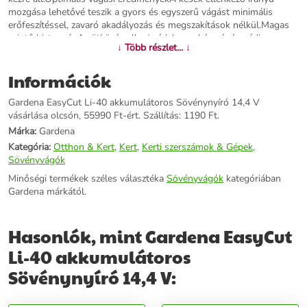
mozgása lehetővé teszik a gyors és egyszerű vágást minimális
erőfeszítéssel, zavaró akadályozás és megszakítások nélkül.Magas
szintű biztonságAz ütközés elleni védelem a kés végén védi a
↓ Több részlet... ↓
pengét, a talajhoz közeli vagy a ház és a kert falai közötti
sövénnyíráskor.Erőteljes akkumulátor technológiaA beépített lítium-
Információk
ion akkumulátor erőteljes, kevés karbantartást igényel és
rugalmasan újratölthető. Könnyített, akkumulátoros sövénnyíró kis
Gardena EasyCut Li-40 akkumulátoros Sövénynyíró 14,4 V
sövények egyszerű formázásáhozA praktikus és könnyű EasyCut Li
vásárlása olcsón, 55990 Ft-ért. Szállítás: 1190 Ft.
akkumulátoros sövénynyíró különösen alkalmas kis és közepes
sövények nyírásához. A kompakt kialakítás jó egyensúlyt biztosít. A
Márka:
Gardena
sövénynyíró optimális irányításáról az ergonomikus markolat
Kategória:
Otthon & Kert
,
Kert
,
Kerti szerszámok & Gépek
,
gondoskodik. Az optimalizált késgeometria biztosítja a gallyak és
Sövényvágók
vékony ágak hatékony, gyors és roncsolásmentes vágását.
Minőségi termékek széles választéka
Sövényvágók
kategóriában
Beépített, könnyen karbantartható lítium-ion akkumulátorral. Az
Gardena márkától.
akkumulátor bármikor, memóriahatás nélkül gyorsan újratölthető.
Töltővel együtt. AKKUMULÁTOR TARTOZÉK!
Hasonlók, mint Gardena EasyCut
További információk>>
Li-40 akkumulátoros
Sövénynyíró 14,4 V: