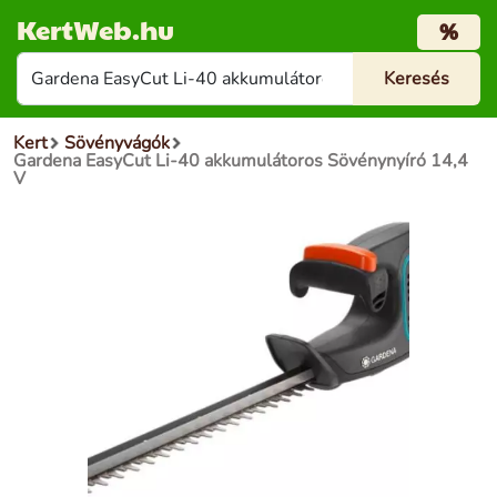
KertWeb.hu
%
Kert
Sövényvágók
Gardena EasyCut Li-40 akkumulátoros Sövénynyíró 14,4
V