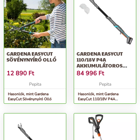
GARDENA EASYCUT
GARDENA EASYCUT
SÖVÉNYNYÍRÓ OLLÓ
110/18V P4A
AKKUMULÁTOROS
ÁGVÁGÓ OLLÓ
12 890
Ft
84 996
Ft
Pepita
Pepita
Hasonlók, mint Gardena
Hasonlók, mint Gardena
EasyCut Sövénynyíró Olló
EasyCut 110/18V P4A
Akkumulátoros ágvágó olló