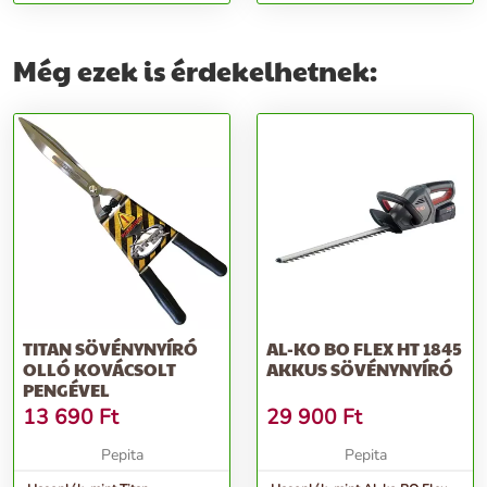
Sövénynyíró
Sövénynyíró
Még ezek is érdekelhetnek:
TITAN SÖVÉNYNYÍRÓ
AL-KO BO FLEX HT 1845
OLLÓ KOVÁCSOLT
AKKUS SÖVÉNYNYÍRÓ
PENGÉVEL
13 690
Ft
29 900
Ft
Pepita
Pepita