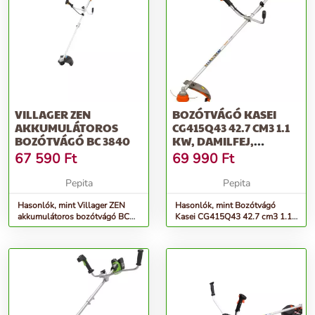
VILLAGER ZEN
BOZÓTVÁGÓ KASEI
AKKUMULÁTOROS
CG415Q43 42.7 CM3 1.1
BOZÓTVÁGÓ BC 3840
KW, DAMILFEJ,
VÁLLHEVEDER,...
67 590
Ft
69 990
Ft
Pepita
Pepita
Hasonlók, mint Villager ZEN
Hasonlók, mint Bozótvágó
akkumulátoros bozótvágó BC
Kasei CG415Q43 42.7 cm3 1.1
3840
kw, damilfej, vállheveder,...