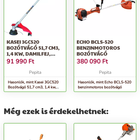
KASEI 3GC520
ECHO BCLS-520
BOZÓTVÁGÓ 51,7 CM3,
BENZINMOTOROS
1,4 KW, DAMILFEJ,
BOZÓTVÁGÓ
VÁGÓTÁRCSA, VÁ...
91 990
Ft
380 090
Ft
Pepita
Pepita
Hasonlók, mint Kasei 3GC520
Hasonlók, mint Echo BCLS-520
Bozótvágó 51,7 cm3, 1,4 kw,
benzinmotoros bozótvágó
damilfej, vágótárcsa, vá...
Még ezek is érdekelhetnek: