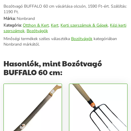
Bozótvagó BUFFALO 60 cm vásárlása olcsón, 1590 Ft-ért. Szállítás:
1190 Ft.
Márka:
Nonbrand
Kategória:
Otthon & Kert
,
Kert
,
Kerti szerszámok & Gépek
,
Kézi kerti
szerszámok
,
Bozótvágók
Minőségi termékek széles választéka
Bozótvágók
kategóriában
Nonbrand márkától.
Hasonlók, mint Bozótvagó
BUFFALO 60 cm: