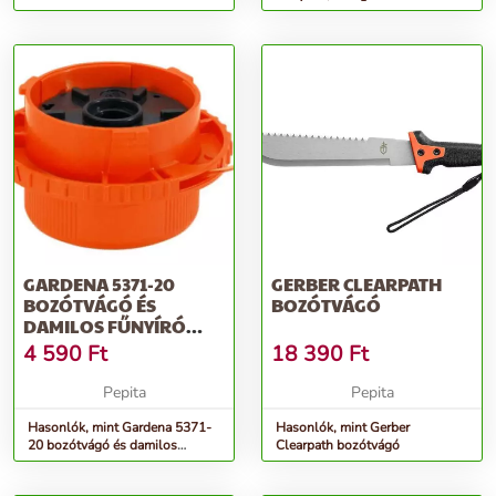
GARDENA 5371-20
GERBER CLEARPATH
BOZÓTVÁGÓ ÉS
BOZÓTVÁGÓ
DAMILOS FŰNYÍRÓ
TARTOZÉK
4 590
Ft
18 390
Ft
Pepita
Pepita
Hasonlók, mint Gardena 5371-
Hasonlók, mint Gerber
20 bozótvágó és damilos
Clearpath bozótvágó
fűnyíró tartozék