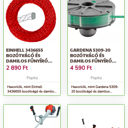
EINHELL 3436655
GARDENA 5309-20
BOZÓTVÁGÓ ÉS
BOZÓTVÁGÓ ÉS
DAMILOS FŰNYÍRÓ
DAMILOS FŰNYÍRÓ
TARTOZÉK CSÉVE
TARTOZÉK CSÉVE
2 890
Ft
4 590
Ft
SZEGÉ...
SZEGÉ...
Pepita
Pepita
Hasonlók, mint Einhell
Hasonlók, mint Gardena 5309-
3436655 bozótvágó és damilos
20 bozótvágó és damilos
fűnyíró tartozék Cséve szegé...
fűnyíró tartozék Cséve szegé...