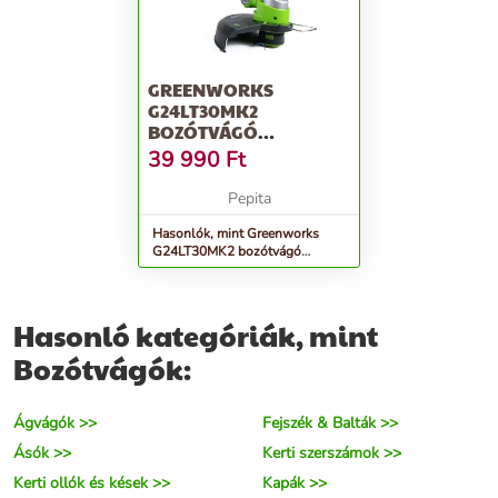
GREENWORKS
G24LT30MK2
BOZÓTVÁGÓ
AKKUMULÁTOROS 2
39 990
Ft
AH AKKUVAL ÉS TÖL...
Pepita
Hasonlók, mint Greenworks
G24LT30MK2 bozótvágó
akkumulátoros 2 Ah akkuval és
töl...
Hasonló kategóriák, mint
Bozótvágók:
Ágvágók >>
Fejszék & Balták >>
Ásók >>
Kerti szerszámok >>
Kerti ollók és kések >>
Kapák >>