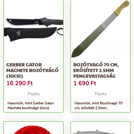
GERBER GATOR
BOZÓTVAGÓ 70 CM,
MACHETE BOZÓTVÁGÓ
ERŐSÍTETT 2.5MM
(KICSI)
PENGEVASTAGSÁG
16 290
Ft
1 690
Ft
Pepita
Pepita
Hasonlók, mint Gerber Gator
Hasonlók, mint Bozótvagó 70
Machete bozótvágó (kicsi)
cm, erősített 2.5mm
pengevastagság