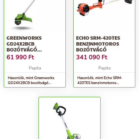
GREENWORKS
ECHO SRM-420TES
GD24X2BCB
BENZINMOTOROS
BOZÓTVÁGÓ
BOZÓTVÁGÓ
AKKUMULÁTOROS 2 X
61 990
Ft
341 090
Ft
24V AKKU ÉS TÖLT...
Pepita
Pepita
Hasonlók, mint Greenworks
Hasonlók, mint Echo SRM-
GD24X2BCB bozótvágó
420TES benzinmotoros
akkumulátoros 2 x 24v akku és
bozótvágó
tölt...