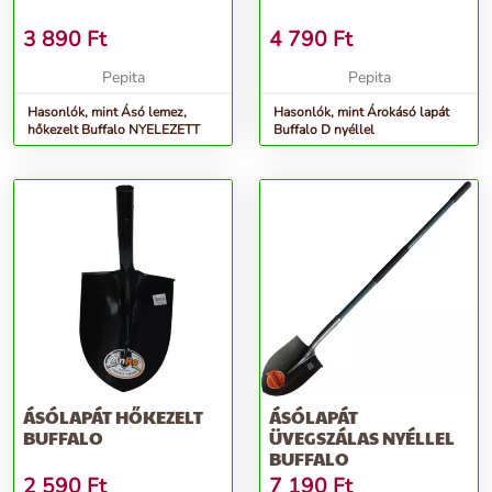
3 890
Ft
4 790
Ft
Pepita
Pepita
Hasonlók, mint Ásó lemez,
Hasonlók, mint Árokásó lapát
hőkezelt Buffalo NYELEZETT
Buffalo D nyéllel
ÁSÓLAPÁT HŐKEZELT
ÁSÓLAPÁT
BUFFALO
ÜVEGSZÁLAS NYÉLLEL
BUFFALO
2 590
Ft
7 190
Ft