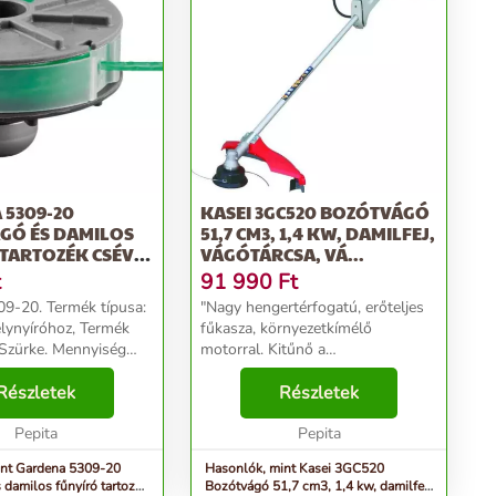
 5309-20
KASEI 3GC520 BOZÓTVÁGÓ
GÓ ÉS DAMILOS
51,7 CM3, 1,4 KW, DAMILFEJ,
TARTOZÉK CSÉVE
VÁGÓTÁRCSA, VÁ...
t
91 990
Ft
9-20. Termék típusa:
"Nagy hengertérfogatú, erőteljes
lynyíróhoz, Termék
fűkasza, környezetkímélő
, Szürke. Mennyiség
motorral. Kitűnő a
nt: 1 dB, Csomagolás
rezgéscsillapítás. Ideális háztartási
140 mm, Csomagolás
Részletek
használatra, akár nagyobb
Részletek
: 108 mm. Tömeg: 63
területek gazmentesítésére is,
Pepita
kitűnően használható. Kedvez...
Pepita
int Gardena 5309-20
Hasonlók, mint Kasei 3GC520
 damilos fűnyíró tartozék
Bozótvágó 51,7 cm3, 1,4 kw, damilfej,