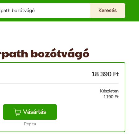
rpath bozótvágó
18 390
Ft
Készleten
1190 Ft
Vásárlás
Pepita