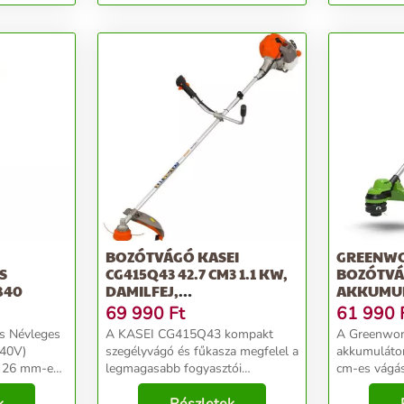
Cséve szegé...
Cséve szegé..
BOZÓTVÁGÓ KASEI
GREENWO
S
CG415Q43 42.7 CM3 1.1 KW,
BOZÓTV
840
DAMILFEJ,
AKKUMUL
VÁLLHEVEDER,...
AKKU ÉS T
69 990
Ft
61 990
s Névleges
A KASEI CG415Q43 kompakt
A Greenwo
 40V)
szegélyvágó és fűkasza megfelel a
akkumulátor
ő 26 mm-es
legmagasabb fogyasztói
cm-es vágás
elvárásoknak. Díszkertek extenzív
kerékpáros 
ás: 380mm
gyepfelületeinek vágására vagy a
köszönhetőe