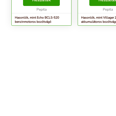
Részletek
Részlete
bozótvágó, erős 50,2 cm3-es
Javasolt damil átmérő
motorral, nagy nagy nyomatékkal,
Pepita
Vágási sebesség (max
Pepita
mi...
Pen...
Hasonlók, mint Echo BCLS-520
Hasonlók, mint Villager
benzinmotoros bozótvágó
akkumulátoros bozótvág