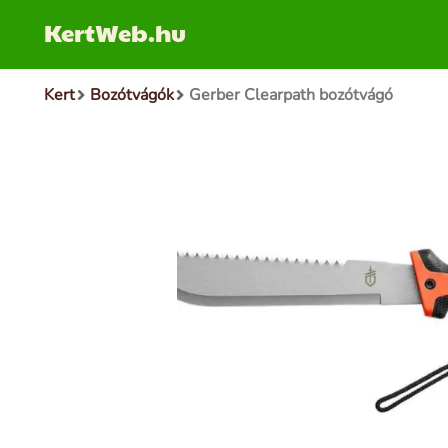
KertWeb.hu
Kert
Bozótvágók
Gerber Clearpath bozótvágó