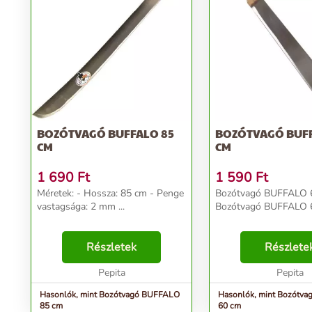
BOZÓTVAGÓ BUFFALO 85
BOZÓTVAGÓ BUFF
CM
CM
1 690
Ft
1 590
Ft
Méretek: - Hossza: 85 cm - Penge
Bozótvagó BUFFALO 
vastagsága: 2 mm ...
Bozótvagó BUFFALO 6
Részletek
Részlete
Pepita
Pepita
Hasonlók, mint Bozótvagó BUFFALO
Hasonlók, mint Bozótv
85 cm
60 cm