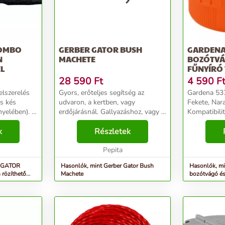
COMBO
GERBER GATOR BUSH
GARDENA 
N
MACHETE
BOZÓTVÁ
EL
FŰNYÍRÓ
28 590
Ft
4 590
F
elszerelés
Gyors, erőteljes segítség az
Gardena 537
és kés
udvaron, a kertben, vagy
Fekete, Nar
nyelében). A
erdőjárásnál. Gallyazáshoz, vagy a
Kompatibili
rdságú
gyorsan növekvő, elburjánzott
2544, 2550,
zálas
k
növényzet megszelídítéséhez
Részletek
Mennyiség c
ó bevonattal
egyaránt ideális. Kiválóan
alkalmas nagy területek me...
Pepita
R GATOR
Hasonlók, mint Gerber Gator Bush
Hasonlók, m
 rözíthető
Machete
bozótvágó és