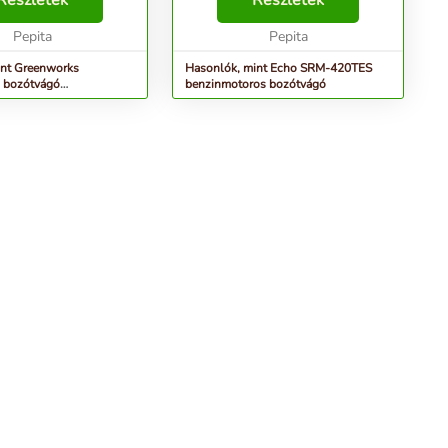
Részletek
Részletek
s és közepes nagyságú
indítható motorral és nagy
z áramellátás egy fej...
Pepita
teljesítményű légszűr...
Pepita
int Greenworks
Hasonlók, mint Echo SRM-420TES
bozótvágó
benzinmotoros bozótvágó
 2 x 24v akku és tölt...