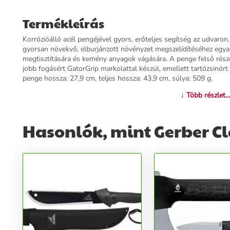
Termékleírás
Korrózióálló acél pengéjével gyors, erőteljes segítség az udvaron,
gyorsan növekvő, elburjánzott növényzet megszelídítéséhez egyará
megtisztítására és kemény anyagok vágására. A penge felső rész
jobb fogásért GatorGrip markolattal készül, emellett tartózsinórt 
penge hossza: 27,9 cm, teljes hossza: 43,9 cm, súlya: 509 g.
↓ Több részlet...
További információk>>
Hasonlók, mint Gerber C