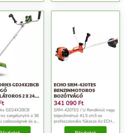
.
vágótárcsa, vá...
RKS GD24X2BCB
ECHO SRM-420TES
ÁGÓ
BENZINMOTOROS
ÁTOROS 2 X 24V
BOZÓTVÁGÓ
ÖLT...
Ft
341 090
Ft
rks GD24X2BCB
SRM-420TES / U Rendkívül nagy
os szegélynyíró a 38
teljesítményű 41,5 cm3-es
i szélességnek és a
professzionális fűkasza Az ECHO
fogantyúnak
SRM-420TES/ U erőteljes 41,5
n tökéletesen
cm³ professzionális, könnyen