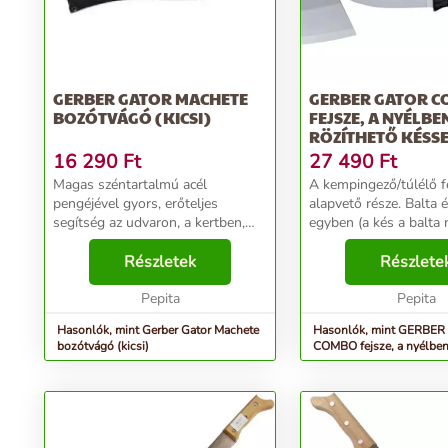
GERBER GATOR MACHETE
GERBER GATOR 
BOZÓTVÁGÓ (KICSI)
FEJSZE, A NYÉLBE
RÖZÍTHETŐ KÉSS
16 290
Ft
27 490
Ft
Magas széntartalmú acél
A kempingező/túlélő f
pengéjével gyors, erőteljes
alapvető része. Balta 
segítség az udvaron, a kertben,
egyben (a kés a balta 
vagy erdőjárásnál. Gallyazáshoz,
balta nyele nagy szilá
vagy a gyorsan növekvő,
Részletek
mégis rugalmas üvegs
Részlete
elburjánzott növényzet
műanyag, csúszásgátl
megszelídítéséhez egyaránt
Pepita
ellátva, kellően...
Pepita
ideális. ...
Hasonlók, mint Gerber Gator Machete
Hasonlók, mint GERBE
bozótvágó (kicsi)
COMBO fejsze, a nyélben
késsel