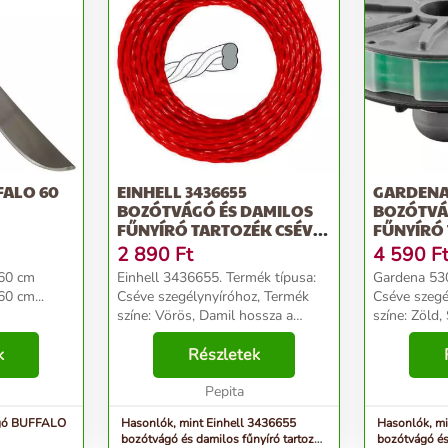
ALO 60
EINHELL 3436655
GARDENA
BOZÓTVÁGÓ ÉS DAMILOS
BOZÓTVÁ
FŰNYÍRÓ TARTOZÉK CSÉVE
FŰNYÍRÓ 
SZEGÉ...
SZEGÉ...
2 890
Ft
4 590
F
60 cm
Einhell 3436655. Termék típusa:
Gardena 530
0 cm...
Cséve szegélynyíróhoz, Termék
Cséve szegé
színe: Vörös, Damil hossza a
színe: Zöld
termék leszállításakor: 2,4 M.
csomagonké
k
Mennyiség csomagonként: 1 dB...
Részletek
mélysége: 
szélessége
Pepita
g...
agó BUFFALO
Hasonlók, mint Einhell 3436655
Hasonlók, m
bozótvágó és damilos fűnyíró tartozék
bozótvágó és