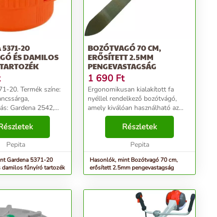
5371-20
BOZÓTVAGÓ 70 CM,
GÓ ÉS DAMILOS
ERŐSÍTETT 2.5MM
 TARTOZÉK
PENGEVASTAGSÁG
t
1 690
Ft
1-20. Termék színe:
Ergonomikusan kialakított fa
ancssárga,
nyéllel rendelkező bozótvágó,
tás: Gardena 2542,
amely kiválóan használható az
 2555, 2545/2546.
elburjánzott élő bozót irtására,
somagonként: 1 dB...
Részletek
ritkítására. Jellemzői: - Erősített
Részletek
pengevastagság: 2,5 mm -
Pepita
Anyaga: kovácso...
Pepita
int Gardena 5371-20
Hasonlók, mint Bozótvagó 70 cm,
 damilos fűnyíró tartozék
erősített 2.5mm pengevastagság