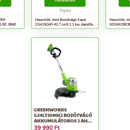
k
Részletek
je: 2mm
kerekes gépek mellé kiegészítő
alkalmas ki
.) 5500/min
szegélyvágásra is al...
Pepita
kertekhez. A
 ZEN
Hasonlók, mint Bozótvágó Kasei
Hasonlók, m
ó BC 3840
CG415Q43 42.7 cm3 1.1 kw, damilfej,
GD24X2BCB 
vállheveder,...
akkumulátoros
GREENWORKS
G24LT30MK2 BOZÓTVÁGÓ
AKKUMULÁTOROS 2 AH
AKKUVAL ÉS TÖL...
39 990
Ft