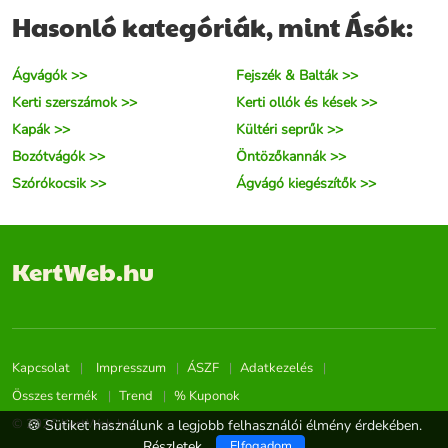
Hasonló kategóriák, mint Ásók:
Ágvágók >>
Fejszék & Balták >>
Kerti szerszámok >>
Kerti ollók és kések >>
Kapák >>
Kültéri seprűk >>
Bozótvágók >>
Öntözőkannák >>
Szórókocsik >>
Ágvágó kiegészítők >>
KertWeb.hu
Kapcsolat
Impresszum
ÁSZF
Adatkezelés
Összes termék
Trend
% Kuponok
© 2026 KertWeb.hu
🍪 Sütiket használunk a legjobb felhasználói élmény érdekében.
Részletek
Elfogadom