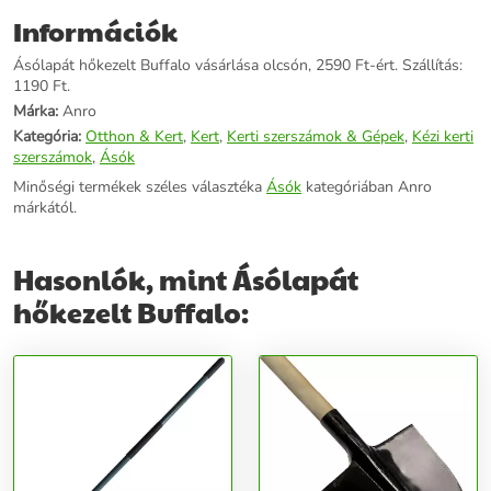
Információk
Ásólapát hőkezelt Buffalo vásárlása olcsón, 2590 Ft-ért. Szállítás:
1190 Ft.
Márka:
Anro
Kategória:
Otthon & Kert
,
Kert
,
Kerti szerszámok & Gépek
,
Kézi kerti
szerszámok
,
Ásók
Minőségi termékek széles választéka
Ásók
kategóriában Anro
márkától.
Hasonlók, mint Ásólapát
hőkezelt Buffalo: