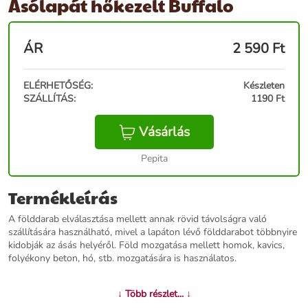
Ásólapát hőkezelt Buffalo
ÁR
2 590
Ft
ELÉRHETŐSÉG:
Készleten
SZÁLLÍTÁS:
1190 Ft
Vásárlás
Pepita
Termékleírás
A földdarab elválasztása mellett annak rövid távolságra való
szállítására használható, mivel a lapáton lévő földdarabot többnyire
kidobják az ásás helyéről. Föld mozgatása mellett homok, kavics,
folyékony beton, hó, stb. mozgatására is használatos.
További információk>>
↓ Több részlet... ↓