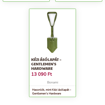
KÉZI ÁSÓLAPÁT –
GENTLEMEN'S
HARDWARE
13 090
Ft
Bonami
Hasonlók, mint Kézi ásólapát –
Gentlemen's Hardware