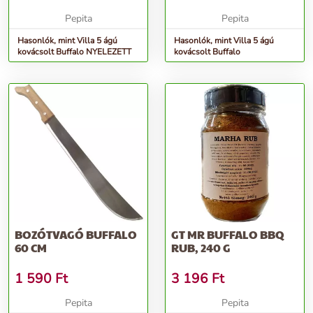
Pepita
Pepita
Hasonlók, mint Villa 5 ágú
Hasonlók, mint Villa 5 ágú
kovácsolt Buffalo NYELEZETT
kovácsolt Buffalo
BOZÓTVAGÓ BUFFALO
GT MR BUFFALO BBQ
60 CM
RUB, 240 G
1 590
Ft
3 196
Ft
Pepita
Pepita