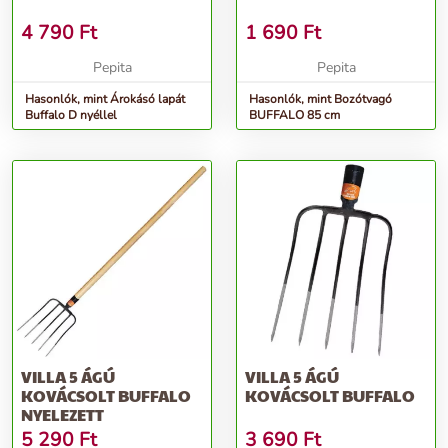
4 790
Ft
1 690
Ft
Pepita
Pepita
Hasonlók, mint Árokásó lapát
Hasonlók, mint Bozótvagó
Buffalo D nyéllel
BUFFALO 85 cm
VILLA 5 ÁGÚ
VILLA 5 ÁGÚ
KOVÁCSOLT BUFFALO
KOVÁCSOLT BUFFALO
NYELEZETT
5 290
Ft
3 690
Ft