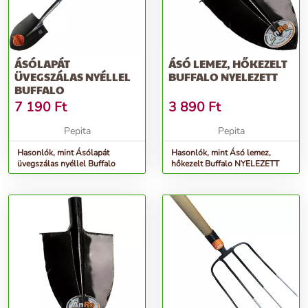
ÁSÓLAPÁT
ÁSÓ LEMEZ, HŐKEZELT
ÜVEGSZÁLAS NYÉLLEL
BUFFALO NYELEZETT
BUFFALO
7 190
Ft
3 890
Ft
Pepita
Pepita
Hasonlók, mint Ásólapát
Hasonlók, mint Ásó lemez,
üvegszálas nyéllel Buffalo
hőkezelt Buffalo NYELEZETT