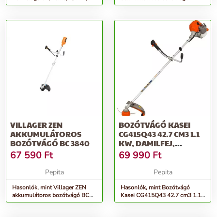
damilfej, vágótárcsa, vá...
VILLAGER ZEN
BOZÓTVÁGÓ KASEI
AKKUMULÁTOROS
CG415Q43 42.7 CM3 1.1
BOZÓTVÁGÓ BC 3840
KW, DAMILFEJ,
VÁLLHEVEDER,...
67 590
Ft
69 990
Ft
Pepita
Pepita
Hasonlók, mint Villager ZEN
Hasonlók, mint Bozótvágó
akkumulátoros bozótvágó BC
Kasei CG415Q43 42.7 cm3 1.1
3840
kw, damilfej, vállheveder,...