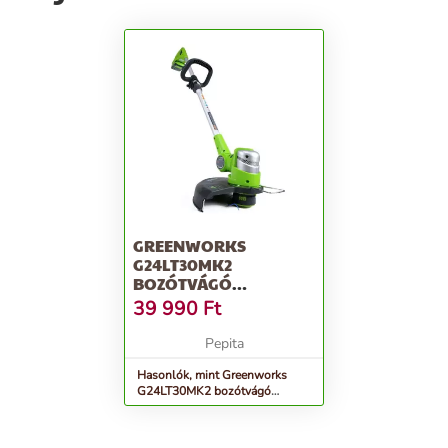
GREENWORKS
G24LT30MK2
BOZÓTVÁGÓ
AKKUMULÁTOROS 2
39 990
Ft
AH AKKUVAL ÉS TÖL...
Pepita
Hasonlók, mint Greenworks
G24LT30MK2 bozótvágó
akkumulátoros 2 Ah akkuval és
töl...