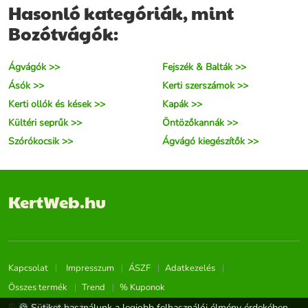
Hasonló kategóriák, mint
Bozótvágók:
Ágvágók >>
Fejszék & Balták >>
Ásók >>
Kerti szerszámok >>
Kerti ollók és kések >>
Kapák >>
Kültéri seprűk >>
Öntözőkannák >>
Szórókocsik >>
Ágvágó kiegészítők >>
KertWeb.hu
Kapcsolat
Impresszum
ÁSZF
Adatkezelés
Összes termék
Trend
% Kuponok
© 2026 KertWeb.hu
🍪 Sütiket használunk a legjobb felhasználói élmény érdekében.