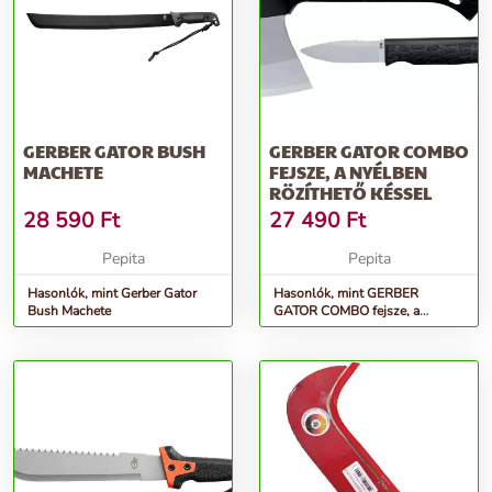
GERBER GATOR BUSH
GERBER GATOR COMBO
MACHETE
FEJSZE, A NYÉLBEN
RÖZÍTHETŐ KÉSSEL
28 590
Ft
27 490
Ft
Pepita
Pepita
Hasonlók, mint Gerber Gator
Hasonlók, mint GERBER
Bush Machete
GATOR COMBO fejsze, a
nyélben rözíthető késsel