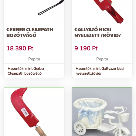
GERBER CLEARPATH
GALLYAZÓ KICSI
BOZÓTVÁGÓ
NYELEZETT /RÖVID/
18 390
Ft
9 190
Ft
Pepita
Pepita
Hasonlók, mint Gerber
Hasonlók, mint Gallyazó kicsi
Clearpath bozótvágó
nyelezett /rövid/