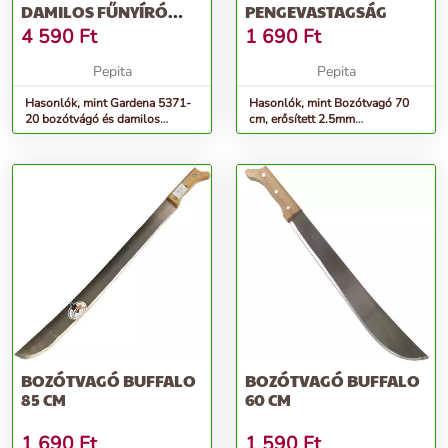
DAMILOS FŰNYÍRÓ
PENGEVASTAGSÁG
TARTOZÉK
4 590
Ft
1 690
Ft
Pepita
Pepita
Hasonlók, mint Gardena 5371-
Hasonlók, mint Bozótvagó 70
20 bozótvágó és damilos
cm, erősített 2.5mm
fűnyíró tartozék
pengevastagság
BOZÓTVAGÓ BUFFALO
BOZÓTVAGÓ BUFFALO
85 CM
60 CM
1 690
Ft
1 590
Ft