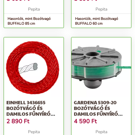
Pepita
Pepita
Hasonlók, mint Bozótvagó
Hasonlók, mint Bozótvagó
BUFFALO 85 cm
BUFFALO 60 cm
EINHELL 3436655
GARDENA 5309-20
BOZÓTVÁGÓ ÉS
BOZÓTVÁGÓ ÉS
DAMILOS FŰNYÍRÓ
DAMILOS FŰNYÍRÓ
TARTOZÉK CSÉVE
TARTOZÉK CSÉVE
2 890
Ft
4 590
Ft
SZEGÉ...
SZEGÉ...
Pepita
Pepita