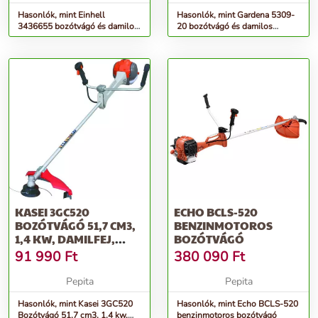
Hasonlók, mint Einhell
Hasonlók, mint Gardena 5309-
3436655 bozótvágó és damilos
20 bozótvágó és damilos
fűnyíró tartozék Cséve szegé...
fűnyíró tartozék Cséve szegé...
KASEI 3GC520
ECHO BCLS-520
BOZÓTVÁGÓ 51,7 CM3,
BENZINMOTOROS
1,4 KW, DAMILFEJ,
BOZÓTVÁGÓ
VÁGÓTÁRCSA, VÁ...
91 990
Ft
380 090
Ft
Pepita
Pepita
Hasonlók, mint Kasei 3GC520
Hasonlók, mint Echo BCLS-520
Bozótvágó 51,7 cm3, 1,4 kw,
benzinmotoros bozótvágó