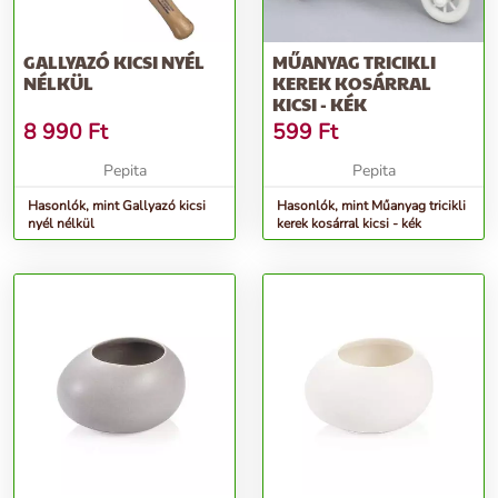
GALLYAZÓ KICSI NYÉL
MŰANYAG TRICIKLI
NÉLKÜL
KEREK KOSÁRRAL
KICSI - KÉK
8 990
Ft
599
Ft
Pepita
Pepita
Hasonlók, mint Gallyazó kicsi
Hasonlók, mint Műanyag tricikli
nyél nélkül
kerek kosárral kicsi - kék