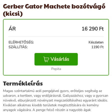
Gerber Gator Machete bozótvágó
(kicsi)
ÁR
16 290
Ft
ELÉRHETŐSÉG:
Készleten
SZÁLLÍTÁS:
1190 Ft
Vásárlás
Pepita
Termékleírás
Magas széntartalmú acél pengéjével gyors, erőteljes segítség az
udvaron, a kertben, vagy erdőjárásnál. Gallyazáshoz, vagy a gyorsan
növekvő, elburjánzott növényzet megszelídítéséhez egyaránt ideális.
Kiválóan alkalmas kisebb területek megtisztítására és kemény
anyagok vágására. A penge felső részén a nagyobb ágak