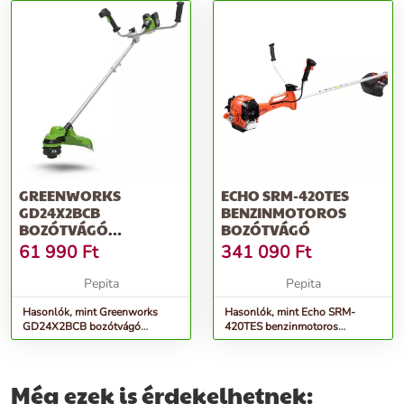
GREENWORKS
ECHO SRM-420TES
GD24X2BCB
BENZINMOTOROS
BOZÓTVÁGÓ
BOZÓTVÁGÓ
AKKUMULÁTOROS 2 X
61 990
Ft
341 090
Ft
24V AKKU ÉS TÖLT...
Pepita
Pepita
Hasonlók, mint Greenworks
Hasonlók, mint Echo SRM-
GD24X2BCB bozótvágó
420TES benzinmotoros
akkumulátoros 2 x 24v akku és
bozótvágó
tölt...
Még ezek is érdekelhetnek: