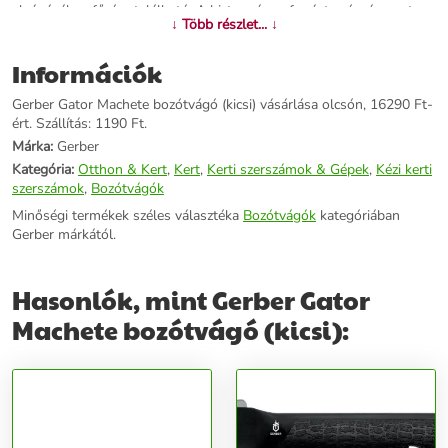
elvágásához fűrész található. A biztonságos fogást csúszásmentes
↓ Több részlet... ↓
Gator Grip markolat teszi lehetővé, a biztos tárolást övre fűzhető,
keményített ballisztikus nylonból készült tok segíti. Teljes hossza:
Információk
48 cm, a penge hossza: 29 cm, súlya: 405 g.
Gerber Gator Machete bozótvágó (kicsi) vásárlása olcsón, 16290 Ft-
További információk>>
ért. Szállítás: 1190 Ft.
Márka:
Gerber
Kategória:
Otthon & Kert
,
Kert
,
Kerti szerszámok & Gépek
,
Kézi kerti
szerszámok
,
Bozótvágók
Minőségi termékek széles választéka
Bozótvágók
kategóriában
Gerber márkától.
Hasonlók, mint Gerber Gator
Machete bozótvágó (kicsi):