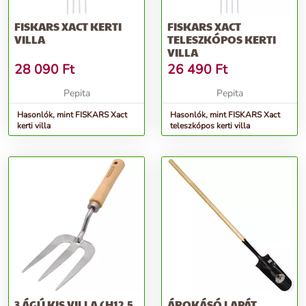
FISKARS XACT KERTI
FISKARS XACT
VILLA
TELESZKÓPOS KERTI
VILLA
28 090
Ft
26 490
Ft
Pepita
Pepita
Hasonlók, mint FISKARS Xact
Hasonlók, mint FISKARS Xact
kerti villa
teleszkópos kerti villa
3 ÁGÚ KIS VILLA (H12,5
ÁROKÁSÓ LAPÁT