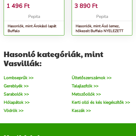
1 496
Ft
3 890
Ft
Pepita
Pepita
Hasonlók, mint Árokásó lapát
Hasonlók, mint Ásó lemez,
Buffalo
hőkezelt Buffalo NYELEZETT
Hasonló kategóriák, mint
Vasvillák:
Lombseprűk >>
Ültetőszerszámok >>
Gereblyék >>
Talajlazítók >>
Sarabolók >>
Metszőollók >>
Hólapátok >>
Kerti olló és kés kiegészítők >>
Vödrök >>
Kaszák >>