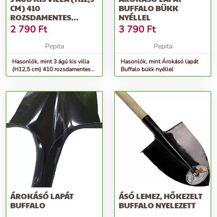
CM) 410
BUFFALO BÜKK
ROZSDAMENTES
NYÉLLEL
ACÉL,FSC FA NYÉLLEL...
2 790
Ft
3 790
Ft
Pepita
Pepita
Hasonlók, mint 3 ágú kis villa
Hasonlók, mint Árokásó lapát
(H12,5 cm) 410 rozsdamentes
Buffalo bükk nyéllel
acél,FSC fa nyéllel...
ÁROKÁSÓ LAPÁT
ÁSÓ LEMEZ, HŐKEZELT
BUFFALO
BUFFALO NYELEZETT