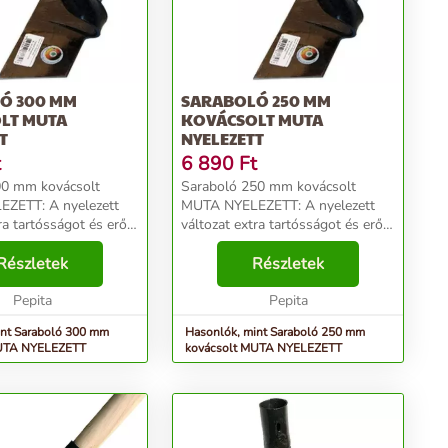
Ó 300 MM
SARABOLÓ 250 MM
LT MUTA
KOVÁCSOLT MUTA
T
NYELEZETT
t
6 890
Ft
00 mm kovácsolt
Saraboló 250 mm kovácsolt
ZETT: A nyelezett
MUTA NYELEZETT: A nyelezett
ra tartósságot és erőt
változat extra tartósságot és erőt
300 mm-es kovácsolt
biztosít a 250 mm-es kovácsolt
olónak. Kiváló
Részletek
MUTA sarabolónak. Kiváló
Részletek
 nehezebb
választás a nehezebb
si munkákhoz....
Pepita
növényápolási munkákhoz....
Pepita
int Saraboló 300 mm
Hasonlók, mint Saraboló 250 mm
MUTA NYELEZETT
kovácsolt MUTA NYELEZETT