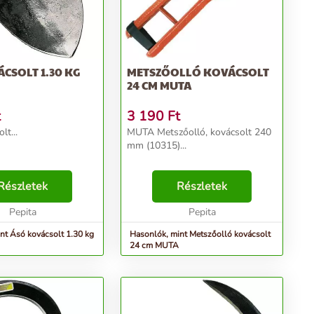
CSOLT 1.30 KG
METSZŐOLLÓ KOVÁCSOLT
24 CM MUTA
t
3 190
Ft
lt...
MUTA Metszőolló, kovácsolt 240
mm (10315)...
Részletek
Részletek
Pepita
Pepita
nt Ásó kovácsolt 1.30 kg
Hasonlók, mint Metszőolló kovácsolt
24 cm MUTA