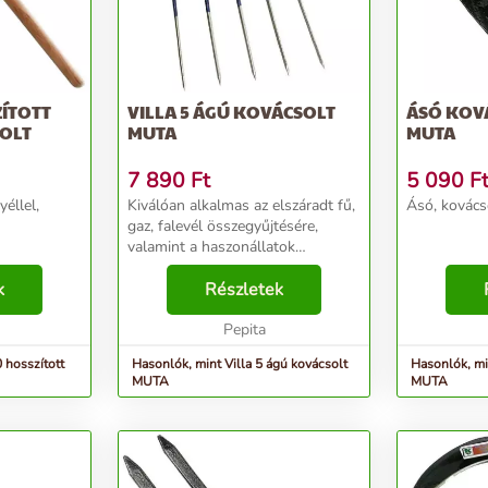
ZÍTOTT
VILLA 5 ÁGÚ KOVÁCSOLT
ÁSÓ KOVÁ
SOLT
MUTA
MUTA
7 890
Ft
5 090
F
éllel,
Kiválóan alkalmas az elszáradt fű,
Ásó, kovácso
gaz, falevél összegyűjtésére,
valamint a haszonállatok
takarmányai, például széna,
k
szalma előkészítésére is....
Részletek
Pepita
 hosszított
Hasonlók, mint Villa 5 ágú kovácsolt
Hasonlók, mi
MUTA
MUTA