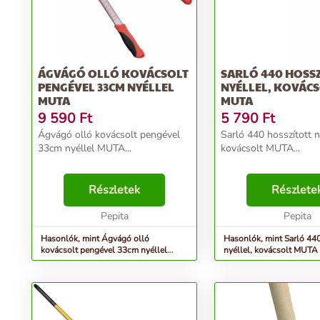
ÁGVÁGÓ OLLÓ KOVÁCSOLT
SARLÓ 440 HOSS
PENGÉVEL 33CM NYÉLLEL
NYÉLLEL, KOVÁC
MUTA
MUTA
9 590
Ft
5 790
Ft
Ágvágó olló kovácsolt pengével
Sarló 440 hosszított ny
33cm nyéllel MUTA...
kovácsolt MUTA...
Részletek
Részlete
Pepita
Pepita
Hasonlók, mint Ágvágó olló
Hasonlók, mint Sarló 440
kovácsolt pengével 33cm nyéllel
nyéllel, kovácsolt MUTA
MUTA