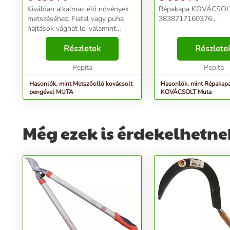
Kiválóan alkalmas élő növények
Répakapa KOVÁCSOL
metszéséhez. Fiatal vagy puha
3838717160376...
hajtások vághat le, valamint
fásodott kerti bokrokat és
sövényeket is metszhet vele....
Részletek
Részlete
Pepita
Pepita
Hasonlók, mint Metszőolló kovácsolt
Hasonlók, mint Répakap
pengével MUTA
KOVÁCSOLT Muta
Még ezek is érdekelhetne