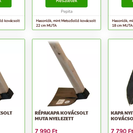
t vele.
k
Részletek
sövényeket 
Méret:18cm.
Pepita
ló kovácsolt
Hasonlók, mint Metszőolló kovácsolt
Hasonlók, mi
22 cm MUTA
18 cm MUTA
CSOLT
RÉPAKAPA KOVÁCSOLT
KAPA NYI
MUTA NYELEZETT
KOVÁCSO
7 990
Ft
7 790
F