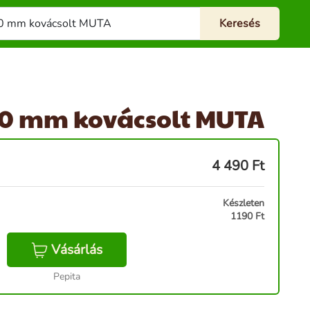
50 mm kovácsolt MUTA
4 490
Ft
Készleten
1190 Ft
Vásárlás
Pepita