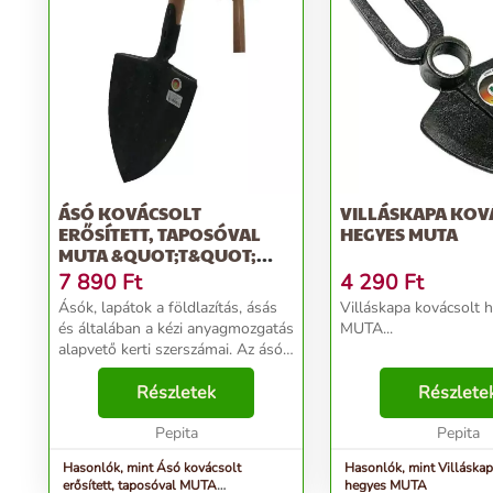
ÁSÓ KOVÁCSOLT
VILLÁSKAPA KOV
ERŐSÍTETT, TAPOSÓVAL
HEGYES MUTA
MUTA &QUOT;T&QUOT;
NYÉLLEL
7 890
Ft
4 290
Ft
Ásók, lapátok a földlazítás, ásás
Villáskapa kovácsolt 
és általában a kézi anyagmozgatás
MUTA...
alapvető kerti szerszámai. Az ásó
a talaj lazítására és keverésére
szolgáló eszköz, főleg
Részletek
Részlete
kertművelésnél van szerepe,
alkalmas a h...
Pepita
Pepita
Hasonlók, mint Ásó kovácsolt
Hasonlók, mint Villáskap
erősített, taposóval MUTA
hegyes MUTA