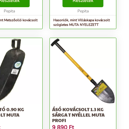
is metszhet vele.
Részletek
Részletek
..
Pepita
Pepita
nt Metszőolló kovácsolt
Hasonlók, mint Villáskapa kovácsolt
szögletes MUTA NYELEZETT
TÓ 0.90 KG
ÁSÓ KOVÁCSOLT 1.3 KG
LT MUTA
SÁRGA T NYÉLLEL MUTA
PROFI
t
9 890
Ft