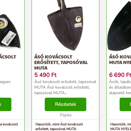
ÁCSOLT
ÁSÓ KOVÁCSOLT
ÁSÓ KOVÁ
ERŐSÍTETT, TAPOSÓVAL
MUTA NYE
MUTA
5 490
Ft
6 690
F
hegyes
Ásó kovácsolt erősített, taposóval
Ásók, lapáto
MUTA Ásó kovácsolt erősített,
és általába
taposóval MUTA...
alapvető kerti 
a talaj lazí
k
Részletek
szolgáló esz
kertművelés
Pepita
alkalmas a h
a kovácsolt
Hasonlók, mint Ásó kovácsolt
Hasonlók, mi
erősített, taposóval MUTA
MUTA NYEL