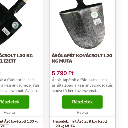
CSOLT 1.30 KG
ÁSÓLAPÁT KOVÁCSOLT 1.20
LEZETT
KG MUTA
t
5 790
Ft
k a földlazítás, ásás
Ásók, lapátok a földlazítás, ásás
n a kézi anyagmozgatás
és általában a kézi anyagmozgatás
szerszámai. Az ásó
alapvető kerti szerszámai.
tására és keverésére
Alkalmas a ház körüli munkák
köz, főleg
Részletek
elvégzésére, virágok, bokrok, fák
Részletek
nél van szerepe,
ültetésére. A földdarab
...
Pepita
elválasztása me...
Pepita
nt Ásó kovácsolt 1.30 kg
Hasonlók, mint Ásólapát kovácsolt
EZETT
1.20 kg MUTA