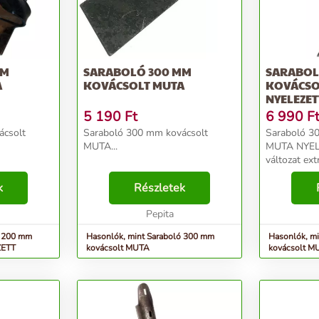
MM
SARABOLÓ 300 MM
SARABOL
A
KOVÁCSOLT MUTA
KOVÁCSO
NYELEZET
5 190
Ft
6 990
F
ácsolt
Saraboló 300 mm kovácsolt
Saraboló 3
MUTA...
MUTA NYELE
változat ext
biztosít a 
k
Részletek
MUTA sarab
választás a
Pepita
növényápolá
ó 200 mm
Hasonlók, mint Saraboló 300 mm
Hasonlók, m
ZETT
kovácsolt MUTA
kovácsolt 