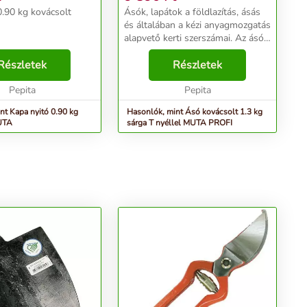
0.90 kg kovácsolt
Ásók, lapátok a földlazítás, ásás
és általában a kézi anyagmozgatás
alapvető kerti szerszámai. Az ásó
a talaj lazítására és keverésére
Részletek
szolgáló eszköz, főleg
Részletek
kertművelésnél van szerepe,
Pepita
alkalmas a h...
Pepita
nt Kapa nyitó 0.90 kg
Hasonlók, mint Ásó kovácsolt 1.3 kg
UTA
sárga T nyéllel MUTA PROFI