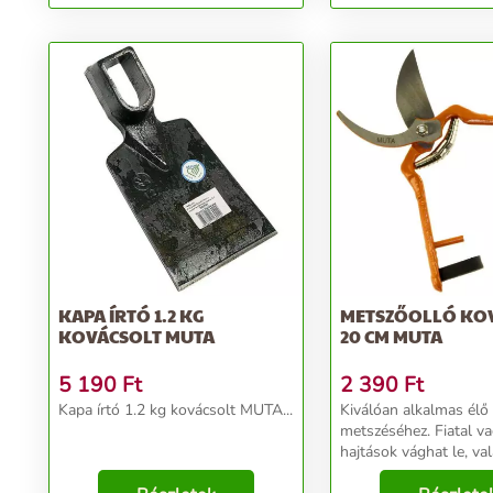
&quot;T&quot; nyéllel
KAPA ÍRTÓ 1.2 KG
METSZŐOLLÓ KO
KOVÁCSOLT MUTA
20 CM MUTA
5 190
Ft
2 390
Ft
Kapa írtó 1.2 kg kovácsolt MUTA...
Kiválóan alkalmas élő
metszéséhez. Fiatal v
hajtások vághat le, va
fásodott kerti bokroka