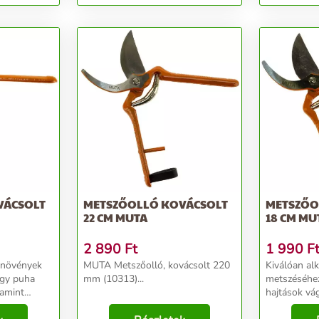
VÁCSOLT
METSZŐOLLÓ KOVÁCSOLT
METSZŐO
22 CM MUTA
18 CM MU
2 890
Ft
1 990
F
 növények
MUTA Metszőolló, kovácsolt 220
Kiválóan al
agy puha
mm (10313)...
metszéséhez
lamint
hajtások vág
t és
fásodott ker