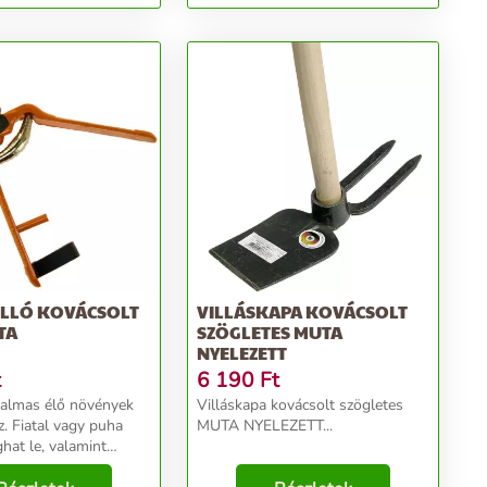
LLÓ KOVÁCSOLT
VILLÁSKAPA KOVÁCSOLT
TA
SZÖGLETES MUTA
NYELEZETT
t
6 190
Ft
kalmas élő növények
Villáskapa kovácsolt szögletes
. Fiatal vagy puha
MUTA NYELEZETT...
hat le, valamint
ti bokrokat és