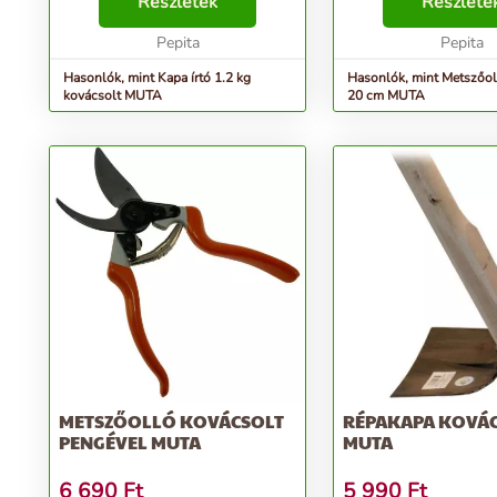
Részletek
sövényeket is metszhe
Részlete
Méret:20cm...
Pepita
Pepita
Hasonlók, mint Kapa írtó 1.2 kg
Hasonlók, mint Metszőol
kovácsolt MUTA
20 cm MUTA
METSZŐOLLÓ KOVÁCSOLT
RÉPAKAPA KOVÁ
PENGÉVEL MUTA
MUTA
6 690
Ft
5 990
Ft