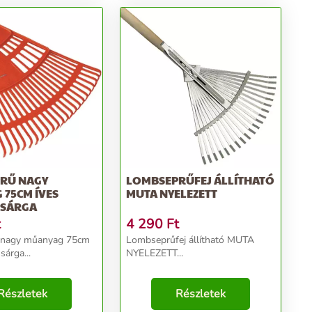
RŰ NAGY
LOMBSEPRŰFEJ ÁLLÍTHATÓ
75CM ÍVES
MUTA NYELEZETT
SÁRGA
t
4 290
Ft
 nagy műanyag 75cm
Lombseprűfej állítható MUTA
sárga...
NYELEZETT...
Részletek
Részletek