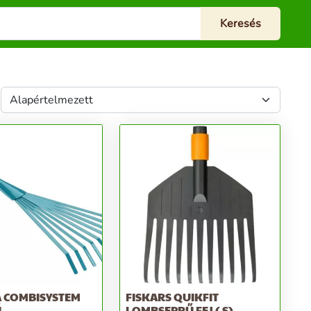
 COMBISYSTEM
FISKARS QUIKFIT
Ű
LOMBSEPRŰ FEJ ( S)