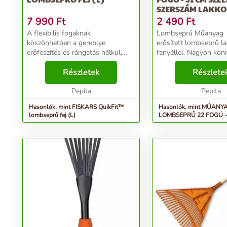
SZERSZÁM LAKKOZ
7 990
Ft
2 490
Ft
A flexibilis fogaknak
Lombseprű Műanyag
köszönhetően a gereblye
erősített lombseprű l
erőfeszítés és rángatás nélkül,
fanyéllel. Nagyon kön
simán húzható. Javasolt nyél:
szinte törhetetlen. Tar
QuikFit™ nyél (L) ...
Részletek
hatékony. A lakozott n
Részlete
menetezve van, ezért s
Pepita
Pepita
Hasonlók, mint FISKARS QuikFit™
Hasonlók, mint MŰANY
lombseprű fej (L)
LOMBSEPRŰ 22 FOGÚ -
SZÉLES - kerti szerszám l