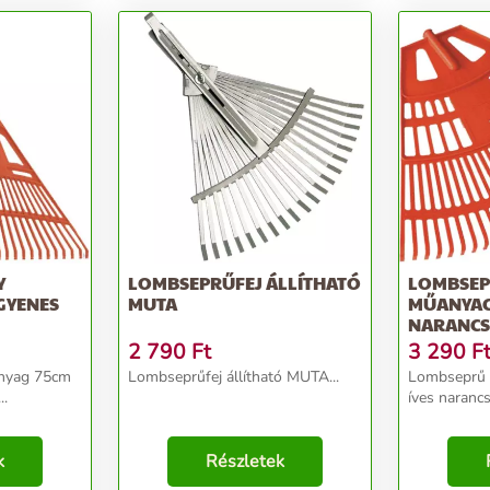
Y
LOMBSEPRŰFEJ ÁLLÍTHATÓ
LOMBSEP
GYENES
MUTA
MŰANYAG 
NARANCS
2 790
Ft
3 290
F
nyag 75cm
Lombseprűfej állítható MUTA...
Lombseprű
..
íves narancs
k
Részletek