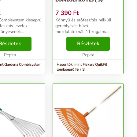
t
7 390
Ft
Combisystem kisseprű
Könnyű és erőfeszítés nélküli
lasztás levelek,
gereblyézés húzó
fűnyesedék
mozdulatoknál. 11 rugalmas,
yézéséhez a
magas minőségű PBT műanyag
kban és nehezen
Részletek
fog, ami maximálisan ellenáll a
Részletek
lyeken. Az
hajlításoknak Javasolt nyelek:
an kialakított, puha
Pepita
QuikFit™ nyél (L) és QuikFit™
Pepita
át...
ny...
int Gardena Combisystem
Hasonlók, mint Fiskars QuikFit
lombseprű fej ( S)