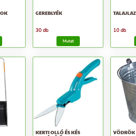
MOK
GEREBLYÉK
TALAJLA
30 db
10 db
Mutat
KERTI OLLÓ ÉS KÉS
VÖDRÖK