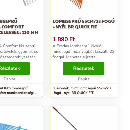
MBSEPRŰ
LOMBSEPRŰ 55CM/23 FOGÚ
 COMFORT
+NYÉL BR QUICK FIT
ÉLESSÉG: 120 MM
t
1 890
Ft
Comfort kis seprű
A Bradas lombseprű kiváló
öz levelek, gyomok és
minőségű műanyagból készült, 22
összegereblyézéséhez
foggal. Menetes aljzattal
yásokban és nehezen
rendelkezik, amely lehetővé teszi
lyeken. Az
Részletek
egy fa nyél szilárd és stabil
Részletek
an kialakított, puha
felszerelését. Alkalmas fű
látott ma...
Pepita
maradványok, lehullott le...
Pepita
nt Kézi lombseprű
Hasonlók, mint Lombseprű 55cm/23
fort munkaszélesség:
fogú +nyél BR QUICK FIT