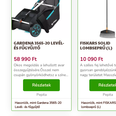
GARDENA 3565-20 LEVÉL-
FISKARS SOLID
ÉS FŰGYŰJTŐ
LOMBSEPRŰ (L)
58 990
Ft
10 090
Ft
Okos megoldás a lehullott avar
A széles fej lehetővé t
összegyűjtésére.Ősszel nem
gyorsan gereblyézzün
csupán gyönyörködhetsz a színes
nagy területet Masszí
lomokban, de a lehullott leveleket
rugalmas fogak speciá
is össze kell gyűjteni. A gyepnek
Részletek
fejgeometriával, ami
Részlete
levegőre van szüksége, ezért fel
megakadályozza, hogy 
kell sze...
Pepita
és levelek a fogak közé
Pepita
Hasonlók, mint Gardena 3565-20
Hasonlók, mint FISKARS
Levél- és fűgyűjtő
lombseprű (L)