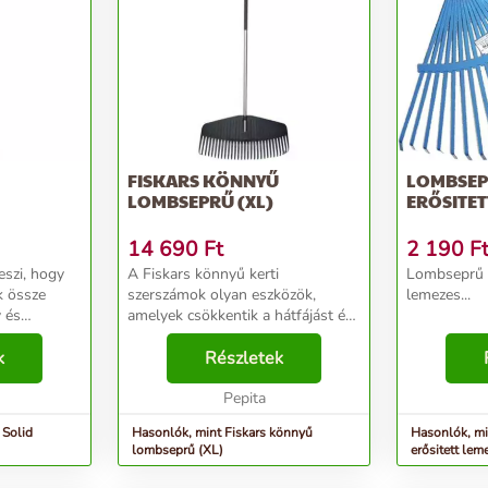
FISKARS KÖNNYŰ
LOMBSEP
LOMBSEPRŰ (XL)
ERŐSITET
14 690
Ft
2 190
F
eszi, hogy
A Fiskars könnyű kerti
Lombseprű 
k össze
szerszámok olyan eszközök,
lemezes...
v és
amelyek csökkentik a hátfájást és
lis
megkönnyítik a kerti munkát.
k
Súlyuk csekély, a nyél műanyag
Részletek
a gallyak
borítású alumínium, ergonomikus,
 akadjana...
csepp alakú puha markol...
Pepita
 Solid
Hasonlók, mint Fiskars könnyű
Hasonlók, m
lombseprű (XL)
erősitett lem