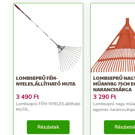
LOMBSEPRŰ FÉM-
LOMBSEPRŰ NAG
NYELES,ÁLLÍTHATÓ MUTA
MŰANYAG 75CM E
NARANCSSÁRGA
3 490
Ft
3 290
Ft
Lombseprű FÉM-NYELES,állítható
Lombseprű nagy műa
MUTA...
egyenes narancssárga.
Részletek
Részlete