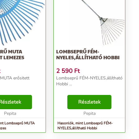
RŰ MUTA
LOMBSEPRŰ FÉM-
T LEMEZES
NYELES,ÁLLÍTHATÓ HOBBI
t
2 590
Ft
MUTA erősitett
Lombseprű FÉM-NYELES,állítható
Hobbi ...
Részletek
Részletek
Pepita
Pepita
int Lombseprű MUTA
Hasonlók, mint Lombseprű FÉM-
ezes
NYELES,állítható Hobbi