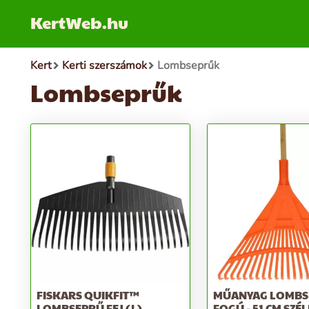
KertWeb.hu
Kert
Kerti szerszámok
Lombseprűk
Lombseprűk
FISKARS QUIKFIT™
MŰANYAG LOMBS
LOMBSEPRŰ FEJ (L)
FOGÚ - 51 CM SZÉL