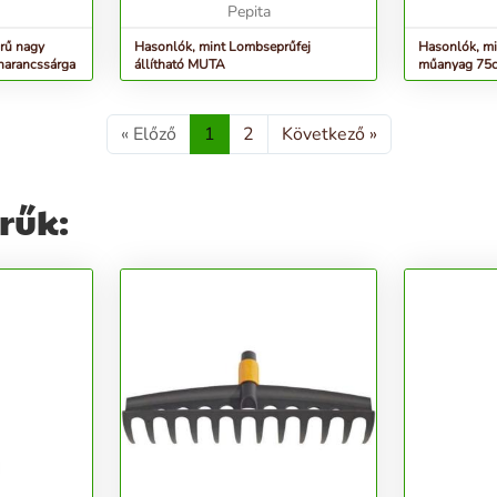
Pepita
rű nagy
Hasonlók, mint Lombseprűfej
Hasonlók, m
narancssárga
állítható MUTA
műanyag 75c
« Előző
1
2
Következő »
rűk: