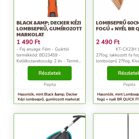
BLACK &AMP; DECKER KÉZI
LOMBSEPRŰ 60CM
LOMBSEPRŰ, GUMÍROZOTT
FOGÚ + NYÉL BR Q
MARKOLAT
1 490
Ft
2 490
Ft
- Fej anyaga: Fém - Gyártói
KT-CX23H Lombsöprű
termékkód: BD23459 -
27fog, lakkozott fa fogant
Kellékszavatosság: 2 év - Termék
lombsöprű 27fog. Kiv
szélessége: 11 cm - Termék
minőségű műanyagok
mélysége: 5 cm - Termék
Részletek
készülnek. A gereblyék menetes
Részlete
magassága: 40 cm...
foglalattal rendelkezn
Pepita
lehetővé teszi a ...
Pepita
Hasonlók, mint Black &amp; Decker
Hasonlók, mint Lombsep
Kézi lombseprű, gumírozott markolat
fogú + nyél BR QUICK FI