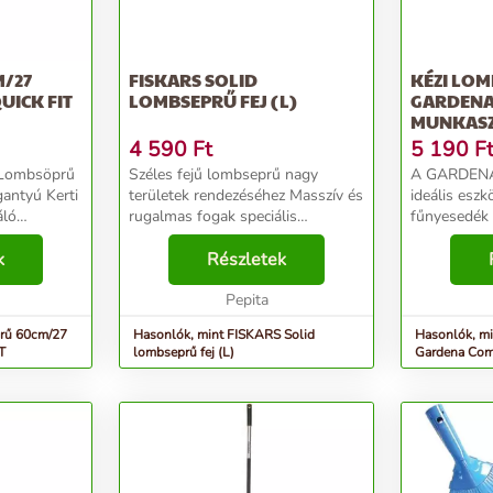
/27
FISKARS SOLID
KÉZI LO
UICK FIT
LOMBSEPRŰ FEJ (L)
GARDENA
MUNKASZ
4 590
Ft
5 190
F
Széles fejű lombseprű nagy
A GARDENA 
yú Kerti
területek rendezéséhez Masszív és
ideális eszk
áló
rugalmas fogak speciális
fűnyesedék 
ból
fejgeometriával, ami
kis virágág
k
megakadályozza, hogy a gallyak
Részletek
elérhető he
ek, amely
és levelek a fogak közé akadjanak
ergonomikus
Kompatibilis terméke a So...
Pepita
elemekkel el
rű 60cm/27
Hasonlók, mint FISKARS Solid
Hasonlók, mi
T
lombseprű fej (L)
Gardena Com
120 mm