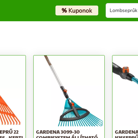
%
Kuponok
EPRŰ 22
GARDENA 3099-30
GARDENA
ES - KERTI
COMBISYSTEM ÁLLÍTHATÓ
KISSEPR