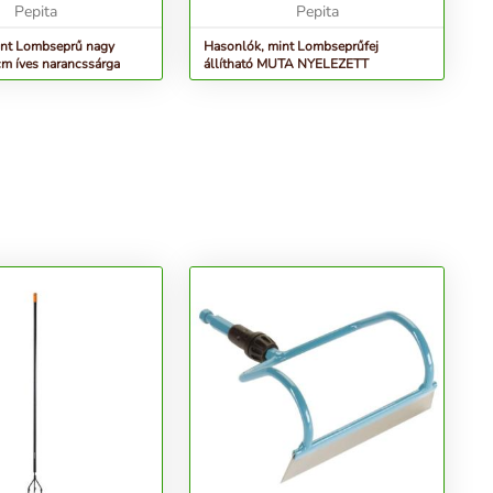
Pepita
Pepita
int Lombseprű nagy
Hasonlók, mint Lombseprűfej
m íves narancssárga
állítható MUTA NYELEZETT