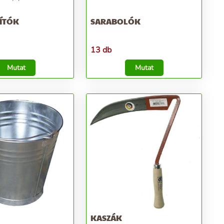
ZÍTÓK
SARABOLÓK
13 db
Mutat
Mutat
KASZÁK