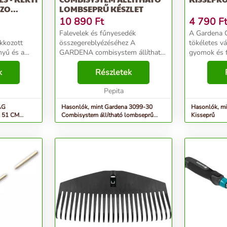
O...
LOMBSEPRŰ KÉSZLET
10 890
Ft
4 790
F
Falevelek és fűnyesedék
A Gardena 
akkozott
összegereblyézéséhez A
tökéletes vá
nyű és a
GARDENA combisystem állítható
gyomok és 
tós és
műanyag lombseprű ideális
összegerebl
yél
k
eszköz a levelek, fűnyesedék,
Részletek
virágágyáso
tabilan
gyepszellőztető nyesedéke és
elérhető he
lehet rögzíteni a a seprűfejet. ...
egyéb kerti hulladék
Pepita
ergonomikus
összesepréséhez. ...
elemekkel ell
AG
Hasonlók, mint Gardena 3099-30
Hasonlók, m
 51 CM
Combisystem állítható lombseprű
Kisseprű
akkozo...
készlet