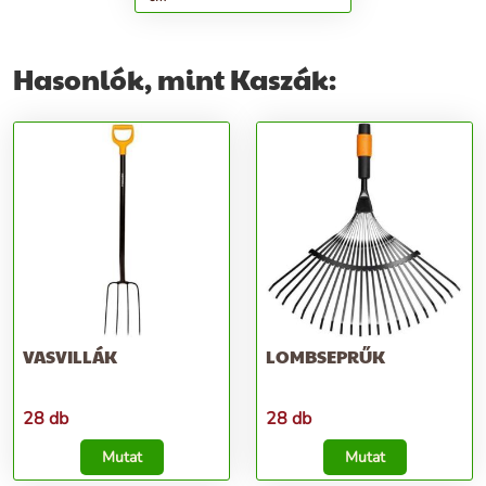
Hasonlók, mint Kaszák:
VASVILLÁK
LOMBSEPRŰK
28 db
28 db
Mutat
Mutat