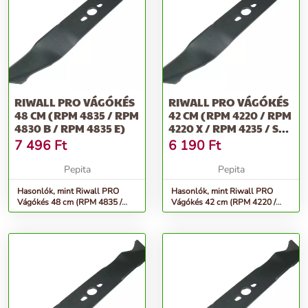
RIWALL PRO VÁGÓKÉS
RIWALL PRO VÁGÓKÉS
48 CM (RPM 4835 / RPM
42 CM (RPM 4220 / RPM
4830 B / RPM 4835 E)
4220 X / RPM 4235 / SP
420)
7 496
Ft
6 190
Ft
Pepita
Pepita
Hasonlók, mint Riwall PRO
Hasonlók, mint Riwall PRO
Vágókés 48 cm (RPM 4835 /
Vágókés 42 cm (RPM 4220 /
RPM 4830 B / RPM 4835 E)
RPM 4220 X / RPM 4235 / SP
420)