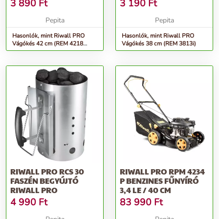
3 890
Ft
3 190
Ft
Pepita
Pepita
Hasonlók, mint Riwall PRO
Hasonlók, mint Riwall PRO
Vágókés 42 cm (REM 4218
Vágókés 38 cm (REM 3813i)
EM18A1901036B)
RIWALL PRO RCS 30
RIWALL PRO RPM 4234
FASZÉN BEGYÚJTÓ
P BENZINES FŰNYÍRÓ
RIWALL PRO
3,4 LE / 40 CM
4 990
Ft
83 990
Ft