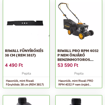
RIWALL FŰNYÍRÓKÉS
RIWALL PRO RPM 4032
38 CM (REM 3817)
P NEM ÖNJÁRÓ
BENZINMOTOROS
FŰNYÍRÓ 2 AZ 1-BEN
4 490
Ft
53 590
Ft
Pepita
Pepita
Hasonlók, mint Riwall
Hasonlók, mint Riwall PRO
Fűnyírókés 38 cm (REM 3817)
RPM 4032 P nem önjáró
benzinmotoros fűnyíró 2 az 1-
ben