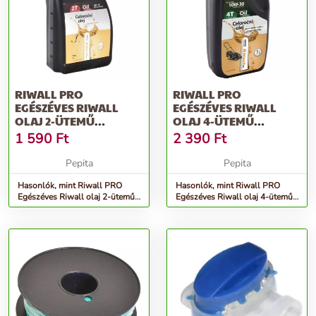
RIWALL PRO
RIWALL PRO
EGÉSZÉVES RIWALL
EGÉSZÉVES RIWALL
OLAJ 2-ÜTEMŰ
OLAJ 4-ÜTEMŰ
MOTOROKBA (0.5L)
MOTOROKBA (1 L,
1 590
Ft
2 390
Ft
SAE10W-30)
Pepita
Pepita
Hasonlók, mint Riwall PRO
Hasonlók, mint Riwall PRO
Egészéves Riwall olaj 2-ütemű
Egészéves Riwall olaj 4-ütemű
motorokba (0.5l)
motorokba (1 l, SAE10W-30)