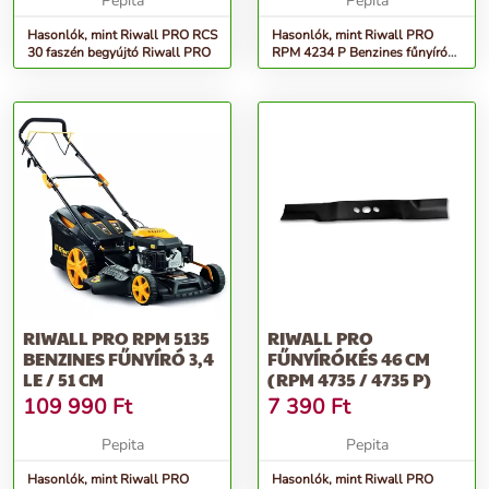
Pepita
Pepita
Hasonlók, mint Riwall PRO RCS
Hasonlók, mint Riwall PRO
30 faszén begyújtó Riwall PRO
RPM 4234 P Benzines fűnyíró
3,4 LE / 40 cm
RIWALL PRO RPM 5135
RIWALL PRO
BENZINES FŰNYÍRÓ 3,4
FŰNYÍRÓKÉS 46 CM
LE / 51 CM
(RPM 4735 / 4735 P)
109 990
Ft
7 390
Ft
Pepita
Pepita
Hasonlók, mint Riwall PRO
Hasonlók, mint Riwall PRO