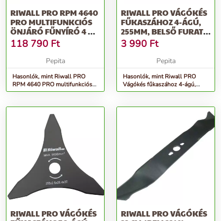
RIWALL PRO RPM 4640
RIWALL PRO VÁGÓKÉS
PRO MULTIFUNKCIÓS
FŰKASZÁHOZ 4-ÁGÚ,
ÖNJÁRÓ FŰNYÍRÓ 4 AZ
255MM, BELSŐ FURAT
1-BEN
25,4 MM,...
118 790
Ft
3 990
Ft
Pepita
Pepita
Hasonlók, mint Riwall PRO
Hasonlók, mint Riwall PRO
RPM 4640 PRO multifunkciós
Vágókés fűkaszához 4-ágú,
önjáró fűnyíró 4 az 1-ben
255mm, belső furat 25,4 mm,...
RIWALL PRO VÁGÓKÉS
RIWALL PRO VÁGÓKÉS