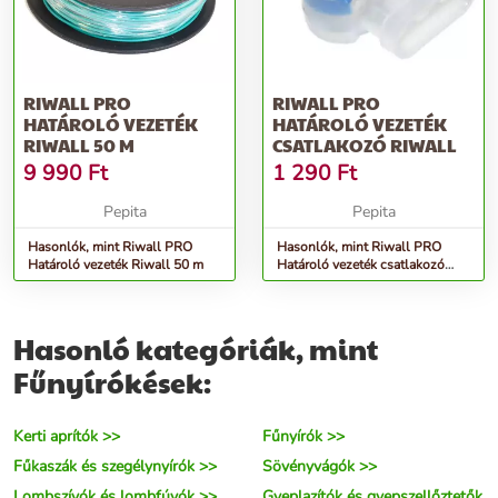
RIWALL PRO
RIWALL PRO
HATÁROLÓ VEZETÉK
HATÁROLÓ VEZETÉK
RIWALL 50 M
CSATLAKOZÓ RIWALL
9 990
Ft
1 290
Ft
Pepita
Pepita
Hasonlók, mint Riwall PRO
Hasonlók, mint Riwall PRO
Határoló vezeték Riwall 50 m
Határoló vezeték csatlakozó
Riwall
Hasonló kategóriák, mint
Fűnyírókések:
Kerti aprítók >>
Fűnyírók >>
Fűkaszák és szegélynyírók >>
Sövényvágók >>
Lombszívók és lombfúvók >>
Gyeplazítók és gyepszellőztetők