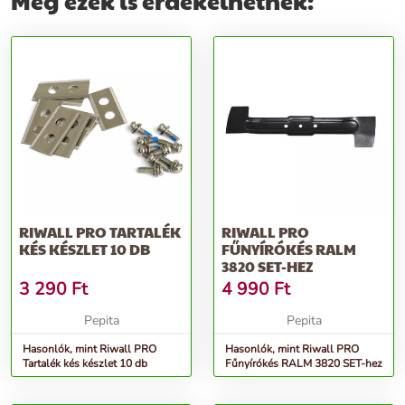
Még ezek is érdekelhetnek:
RIWALL PRO TARTALÉK
RIWALL PRO
KÉS KÉSZLET 10 DB
FŰNYÍRÓKÉS RALM
3820 SET-HEZ
3 290
Ft
4 990
Ft
Pepita
Pepita
Hasonlók, mint Riwall PRO
Hasonlók, mint Riwall PRO
Tartalék kés készlet 10 db
Fűnyírókés RALM 3820 SET-hez