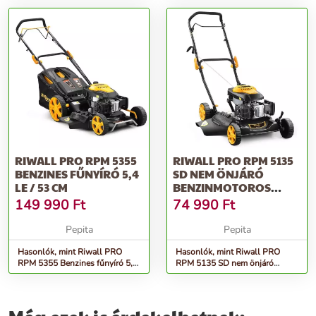
RIWALL PRO RPM 5355
RIWALL PRO RPM 5135
BENZINES FŰNYÍRÓ 5,4
SD NEM ÖNJÁRÓ
LE / 53 CM
BENZINMOTOROS
FŰNYÍRÓ 2 AZ 1-BE...
149 990
Ft
74 990
Ft
Pepita
Pepita
Hasonlók, mint Riwall PRO
Hasonlók, mint Riwall PRO
RPM 5355 Benzines fűnyíró 5,4
RPM 5135 SD nem önjáró
LE / 53 cm
benzinmotoros fűnyíró 2 az 1-
be...