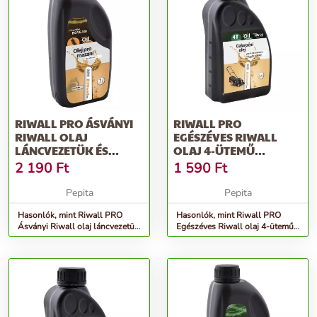
RIWALL PRO ÁSVÁNYI
RIWALL PRO
RIWALL OLAJ
EGÉSZÉVES RIWALL
LÁNCVEZETÜK ÉS
OLAJ 4-ÜTEMŰ
LÁNCOK KENÉSÉHEZ (1
MOTOROKBA (0.6L,
2 190
Ft
1 590
Ft
L)
SAE10W-30)
Pepita
Pepita
Hasonlók, mint Riwall PRO
Hasonlók, mint Riwall PRO
Ásványi Riwall olaj láncvezetük
Egészéves Riwall olaj 4-ütemű
és láncok kenéséhez (1 l)
motorokba (0.6l, SAE10W-30)