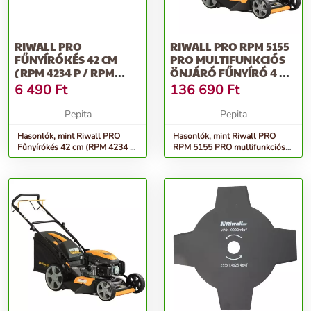
RIWALL PRO
RIWALL PRO RPM 5155
FŰNYÍRÓKÉS 42 CM
PRO MULTIFUNKCIÓS
(RPM 4234 P / RPM
ÖNJÁRÓ FŰNYÍRÓ 4 AZ
4234)
1-BEN
6 490
Ft
136 690
Ft
Pepita
Pepita
Hasonlók, mint Riwall PRO
Hasonlók, mint Riwall PRO
Fűnyírókés 42 cm (RPM 4234 P
RPM 5155 PRO multifunkciós
/ RPM 4234)
önjáró fűnyíró 4 az 1-ben