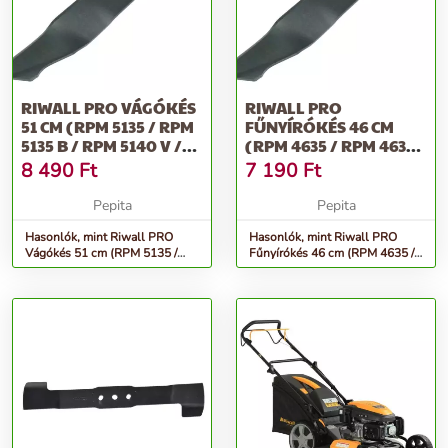
RIWALL PRO VÁGÓKÉS
RIWALL PRO
51 CM (RPM 5135 / RPM
FŰNYÍRÓKÉS 46 CM
5135 B / RPM 5140 V /
(RPM 4635 / RPM 4630
RP...
B / RPM 4635 E /...
8 490
Ft
7 190
Ft
Pepita
Pepita
Hasonlók, mint Riwall PRO
Hasonlók, mint Riwall PRO
Vágókés 51 cm (RPM 5135 /
Fűnyírókés 46 cm (RPM 4635 /
RPM 5135 B / RPM 5140 V /
RPM 4630 B / RPM 4635 E /...
RP...