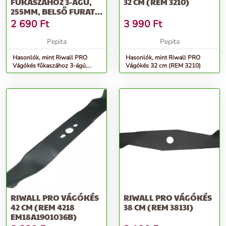
FŰKASZÁHOZ 3-ÁGÚ,
32 CM (REM 3210)
255MM, BELSŐ FURAT
25,4 MM,...
2 690
Ft
3 990
Ft
Pepita
Pepita
Hasonlók, mint Riwall PRO
Hasonlók, mint Riwall PRO
Vágókés fűkaszához 3-ágú,
Vágókés 32 cm (REM 3210)
255mm, belső furat 25,4 mm,...
RIWALL PRO VÁGÓKÉS
RIWALL PRO VÁGÓKÉS
42 CM (REM 4218
38 CM (REM 3813I)
EM18A1901036B)