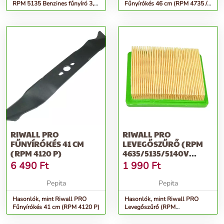
RPM 5135 Benzines fűnyíró 3,4
Fűnyírókés 46 cm (RPM 4735 /
LE / 51 cm
4735 P)
RIWALL PRO
RIWALL PRO
FŰNYÍRÓKÉS 41 CM
LEVEGŐSZŰRŐ (RPM
(RPM 4120 P)
4635/5135/5140V
MOTOR T475/575)
6 490
Ft
1 990
Ft
Pepita
Pepita
Hasonlók, mint Riwall PRO
Hasonlók, mint Riwall PRO
Fűnyírókés 41 cm (RPM 4120 P)
Levegőszűrő (RPM
4635/5135/5140V motor
T475/575)