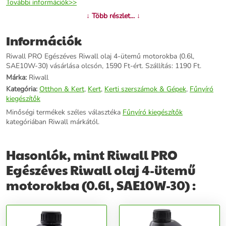
További információk>>
↓ Több részlet... ↓
Információk
Riwall PRO Egészéves Riwall olaj 4-ütemű motorokba (0.6l,
SAE10W-30) vásárlása olcsón, 1590 Ft-ért. Szállítás: 1190 Ft.
Márka:
Riwall
Kategória:
Otthon & Kert
,
Kert
,
Kerti szerszámok & Gépek
,
Fűnyíró
kiegészítők
Minőségi termékek széles választéka
Fűnyíró kiegészítők
kategóriában Riwall márkától.
Hasonlók, mint Riwall PRO
Egészéves Riwall olaj 4-ütemű
motorokba (0.6l, SAE10W-30) :