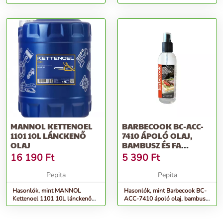
4GARDEN
olaj
MANNOL KETTENOEL
BARBECOOK BC-ACC-
1101 10L LÁNCKENŐ
7410 ÁPOLÓ OLAJ,
OLAJ
BAMBUSZ ÉS FA
TERMÉKEKHEZ, 200ML
16 190
Ft
5 390
Ft
Pepita
Pepita
Hasonlók, mint MANNOL
Hasonlók, mint Barbecook BC-
Kettenoel 1101 10L lánckenő
ACC-7410 ápoló olaj, bambusz
olaj
és fa termékekhez, 200ml