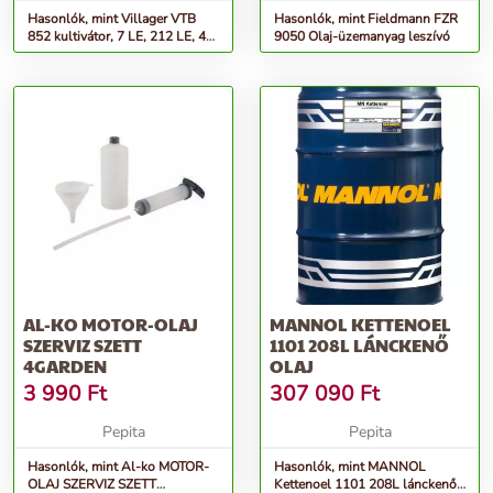
Hasonlók, mint Villager VTB
Hasonlók, mint Fieldmann FZR
852 kultivátor, 7 LE, 212 LE, 4
9050 Olaj-üzemanyag leszívó
ütemű, 85 cm munkasz...
AL-KO MOTOR-OLAJ
MANNOL KETTENOEL
SZERVIZ SZETT
1101 208L LÁNCKENŐ
4GARDEN
OLAJ
3 990
Ft
307 090
Ft
Pepita
Pepita
Hasonlók, mint Al-ko MOTOR-
Hasonlók, mint MANNOL
OLAJ SZERVIZ SZETT
Kettenoel 1101 208L lánckenő