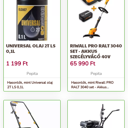
UNIVERSAL OLAJ 2T LS
RIWALL PRO RALT 3040
0,1L
SET - AKKUS
SZEGÉLYVÁGÓ 40V
1 199
Ft
65 990
Ft
Pepita
Pepita
Hasonlók, mint Universal olaj
Hasonlók, mint Riwall PRO
2T LS 0,1L
RALT 3040 set - Akkus
szegélyvágó 40V