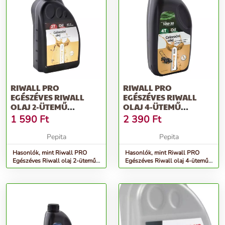
RIWALL PRO
RIWALL PRO
EGÉSZÉVES RIWALL
EGÉSZÉVES RIWALL
OLAJ 2-ÜTEMŰ
OLAJ 4-ÜTEMŰ
MOTOROKBA (0.5L)
MOTOROKBA (1 L,
1 590
Ft
2 390
Ft
SAE10W-30)
Pepita
Pepita
Hasonlók, mint Riwall PRO
Hasonlók, mint Riwall PRO
Egészéves Riwall olaj 2-ütemű
Egészéves Riwall olaj 4-ütemű
motorokba (0.5l)
motorokba (1 l, SAE10W-30)