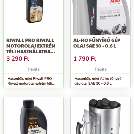
RIWALL PRO RIWALL
AL-KO FŰNYÍRÓ GÉP
MOTOROLAJ EXTRÉM
OLAJ SAE 30 - 0,6 L
TÉLI HASZNÁLATRA
(SAE 5W-30, 1 L)
3 290
Ft
1 790
Ft
Pepita
Pepita
Hasonlók, mint Riwall PRO
Hasonlók, mint Al-ko fűnyíró
Riwall motorolaj extrém téli
gép olaj SAE 30 - 0,6 L
használatra (SAE 5W-30, 1 l)