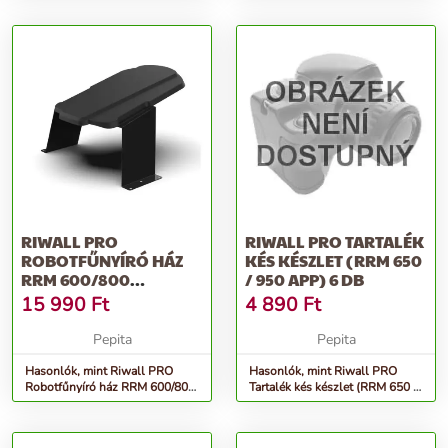
T475/575)
RIWALL PRO
RIWALL PRO TARTALÉK
ROBOTFŰNYÍRÓ HÁZ
KÉS KÉSZLET (RRM 650
RRM 600/800
/ 950 APP) 6 DB
MODELLEKHEZ
15 990
Ft
4 890
Ft
Pepita
Pepita
Hasonlók, mint Riwall PRO
Hasonlók, mint Riwall PRO
Robotfűnyíró ház RRM 600/800
Tartalék kés készlet (RRM 650 /
modellekhez
950 APP) 6 db