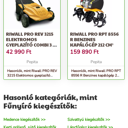
RIWALL PRO REV 3215
RIWALL PRO RPT 8556
ELEKTROMOS
R BENZINES
GYEPLAZÍTÓ COMBI 3 AZ
KAPÁLÓGÉP 212 CM³
1-BEN
42 990
Ft
159 890
Ft
Pepita
Pepita
Hasonlók, mint Riwall PRO REV
Hasonlók, mint Riwall PRO RPT
3215 Elektromos gyeplazító
8556 R Benzines kapálógép 212
combi 3 az 1-ben
cm³
Hasonló kategóriák, mint
Fűnyíró kiegészítők:
Medence kiegészítők >>
Szivattyú kiegészítők >>
Kerti grillező, sütő kiegészítők
Láncfűrész kiegészítők >>