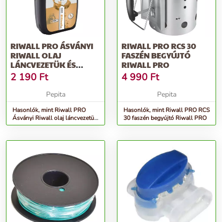
RIWALL PRO ÁSVÁNYI
RIWALL PRO RCS 30
RIWALL OLAJ
FASZÉN BEGYÚJTÓ
LÁNCVEZETÜK ÉS
RIWALL PRO
LÁNCOK KENÉSÉHEZ (1
2 190
Ft
4 990
Ft
L)
Pepita
Pepita
Hasonlók, mint Riwall PRO
Hasonlók, mint Riwall PRO RCS
Ásványi Riwall olaj láncvezetük
30 faszén begyújtó Riwall PRO
és láncok kenéséhez (1 l)