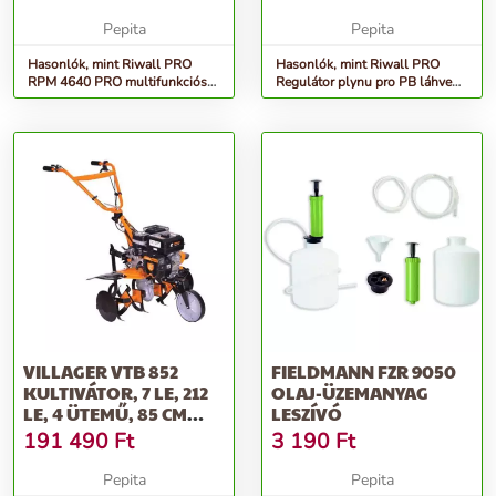
Pepita
Pepita
Hasonlók, mint Riwall PRO
Hasonlók, mint Riwall PRO
RPM 4640 PRO multifunkciós
Regulátor plynu pro PB láhve
önjáró fűnyíró 4 az 1-ben
CZ/SK
VILLAGER VTB 852
FIELDMANN FZR 9050
KULTIVÁTOR, 7 LE, 212
OLAJ-ÜZEMANYAG
LE, 4 ÜTEMŰ, 85 CM
LESZÍVÓ
MUNKASZ...
191 490
Ft
3 190
Ft
Pepita
Pepita