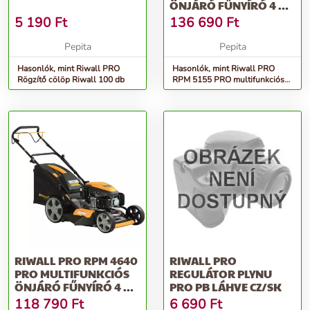
ÖNJÁRÓ FŰNYÍRÓ 4 AZ
1-BEN
5 190
Ft
136 690
Ft
Pepita
Pepita
Hasonlók, mint Riwall PRO
Hasonlók, mint Riwall PRO
Rögzítő cölöp Riwall 100 db
RPM 5155 PRO multifunkciós
önjáró fűnyíró 4 az 1-ben
RIWALL PRO RPM 4640
RIWALL PRO
PRO MULTIFUNKCIÓS
REGULÁTOR PLYNU
ÖNJÁRÓ FŰNYÍRÓ 4 AZ
PRO PB LÁHVE CZ/SK
1-BEN
118 790
Ft
6 690
Ft