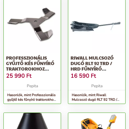
PROFESSZIONÁLIS
RIWALL MULCSOZÓ
GYŰJTŐ KÉS FŰNYÍRÓ
DUGÓ RLT 92 TRD /
TRAKTOROKHOZ
HRD FŰNYÍRÓ
RIWALL PRO, 46 CM...
TRAKTOROKHOZ
25 990
Ft
16 590
Ft
Pepita
Pepita
Hasonlók, mint Professzionális
Hasonlók, mint Riwall
gyűjtő kés fűnyíró traktorokhoz
Mulcsozó dugó RLT 92 TRD /
Riwall PRO, 46 cm...
HRD fűnyíró traktorokhoz