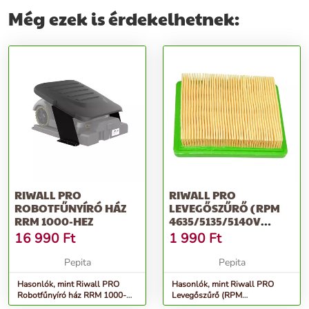
Még ezek is érdekelhetnek:
RIWALL PRO
RIWALL PRO
ROBOTFŰNYÍRÓ HÁZ
LEVEGŐSZŰRŐ (RPM
RRM 1000-HEZ
4635/5135/5140V
MOTOR T475/575)
16 990
Ft
1 990
Ft
Pepita
Pepita
Hasonlók, mint Riwall PRO
Hasonlók, mint Riwall PRO
Robotfűnyíró ház RRM 1000-
Levegőszűrő (RPM
hez
4635/5135/5140V motor