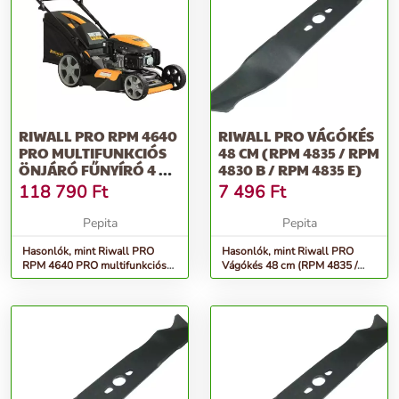
RIWALL PRO RPM 4640
RIWALL PRO VÁGÓKÉS
PRO MULTIFUNKCIÓS
48 CM (RPM 4835 / RPM
ÖNJÁRÓ FŰNYÍRÓ 4 AZ
4830 B / RPM 4835 E)
1-BEN
118 790
Ft
7 496
Ft
Pepita
Pepita
Hasonlók, mint Riwall PRO
Hasonlók, mint Riwall PRO
RPM 4640 PRO multifunkciós
Vágókés 48 cm (RPM 4835 /
önjáró fűnyíró 4 az 1-ben
RPM 4830 B / RPM 4835 E)