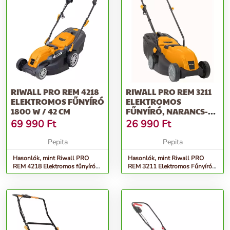
RIWALL PRO REM 4218
RIWALL PRO REM 3211
ELEKTROMOS FŰNYÍRÓ
ELEKTROMOS
1800 W / 42 CM
FŰNYÍRÓ, NARANCS-
FEKETE
69 990
Ft
26 990
Ft
Pepita
Pepita
Hasonlók, mint Riwall PRO
Hasonlók, mint Riwall PRO
REM 4218 Elektromos fűnyíró
REM 3211 Elektromos Fűnyíró,
1800 W / 42 cm
Narancs-Fekete