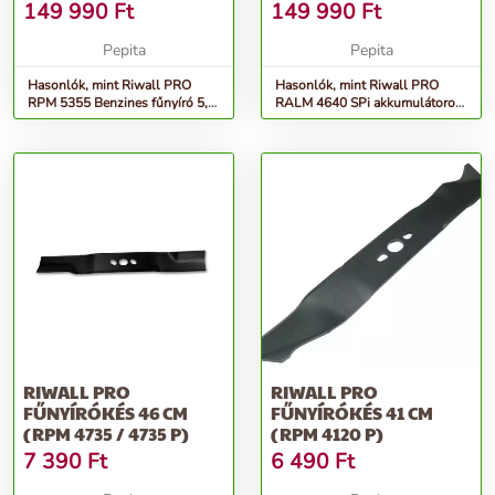
ÖNJÁRÓ FŰNYÍRÓ 40 V
149 990
Ft
149 990
Ft
(AKKU...
Pepita
Pepita
Hasonlók, mint Riwall PRO
Hasonlók, mint Riwall PRO
RPM 5355 Benzines fűnyíró 5,4
RALM 4640 SPi akkumulátoros
LE / 53 cm
önjáró Fűnyíró 40 V (Akku...
RIWALL PRO
RIWALL PRO
FŰNYÍRÓKÉS 46 CM
FŰNYÍRÓKÉS 41 CM
(RPM 4735 / 4735 P)
(RPM 4120 P)
7 390
Ft
6 490
Ft