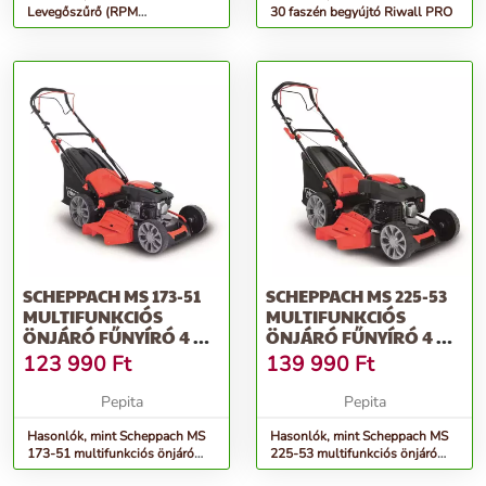
Levegőszűrő (RPM
30 faszén begyújtó Riwall PRO
4635/5135/5140V motor
T475/575)
SCHEPPACH MS 173-51
SCHEPPACH MS 225-53
MULTIFUNKCIÓS
MULTIFUNKCIÓS
ÖNJÁRÓ FŰNYÍRÓ 4 AZ
ÖNJÁRÓ FŰNYÍRÓ 4 AZ
1-BEN
1-BEN
123 990
Ft
139 990
Ft
Pepita
Pepita
Hasonlók, mint Scheppach MS
Hasonlók, mint Scheppach MS
173-51 multifunkciós önjáró
225-53 multifunkciós önjáró
fűnyíró 4 az 1-ben
fűnyíró 4 az 1-ben