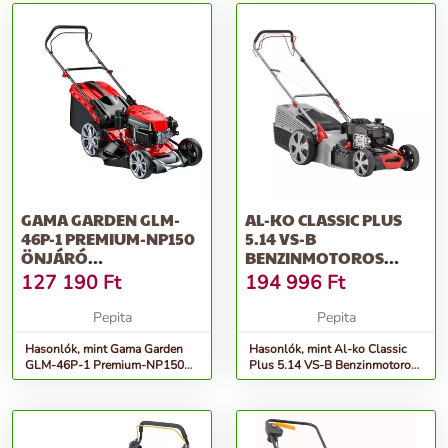
GAMA GARDEN GLM-
AL-KO CLASSIC PLUS
46P-1 PREMIUM-NP150
5.14 VS-B
ÖNJÁRÓ
BENZINMOTOROS
BENZINMOTOROS
ÖNJÁRÓ FŰGYŰJTŐS
127 190
Ft
194 996
Ft
FŰNYÍRÓ, PIROS
FŰNYÍ...
Pepita
Pepita
Hasonlók, mint Gama Garden
Hasonlók, mint Al-ko Classic
GLM-46P-1 Premium-NP150
Plus 5.14 VS-B Benzinmotoros
önjáró Benzinmotoros fűnyíró,
önjáró fűgyűjtős fűnyí...
Piros