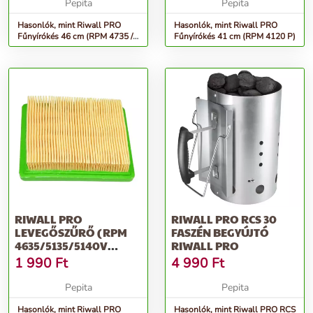
Pepita
Pepita
Hasonlók, mint Riwall PRO
Hasonlók, mint Riwall PRO
Fűnyírókés 46 cm (RPM 4735 /
Fűnyírókés 41 cm (RPM 4120 P)
4735 P)
RIWALL PRO
RIWALL PRO RCS 30
LEVEGŐSZŰRŐ (RPM
FASZÉN BEGYÚJTÓ
4635/5135/5140V
RIWALL PRO
MOTOR T475/575)
1 990
Ft
4 990
Ft
Pepita
Pepita
Hasonlók, mint Riwall PRO
Hasonlók, mint Riwall PRO RCS