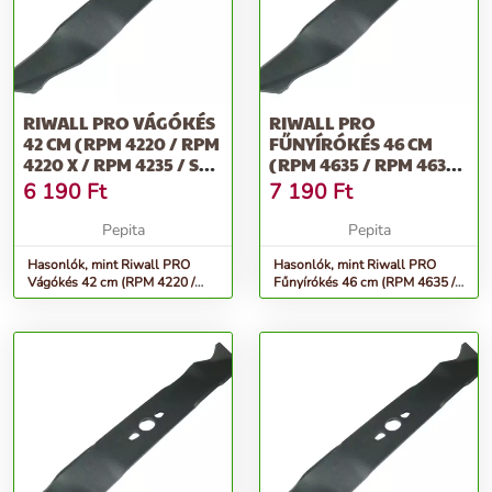
RIWALL PRO VÁGÓKÉS
RIWALL PRO
42 CM (RPM 4220 / RPM
FŰNYÍRÓKÉS 46 CM
4220 X / RPM 4235 / SP
(RPM 4635 / RPM 4630
420)
B / RPM 4635 E /...
6 190
Ft
7 190
Ft
Pepita
Pepita
Hasonlók, mint Riwall PRO
Hasonlók, mint Riwall PRO
Vágókés 42 cm (RPM 4220 /
Fűnyírókés 46 cm (RPM 4635 /
RPM 4220 X / RPM 4235 / SP
RPM 4630 B / RPM 4635 E /...
420)