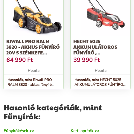
RIWALL PRO RALM
HECHT 5025
3820 - AKKUS FŰNYÍRÓ
AKKUMULÁTOROS
20V S SZÉNKEFE
FŰNYÍRÓ,
NÉLKÜLI MOTORRAL
AKKU+TÖLTŐ NEM
64 990
Ft
39 990
Ft
TARTOZÉK
Pepita
Pepita
Hasonlók, mint Riwall PRO
Hasonlók, mint HECHT 5025
RALM 3820 - akkus fűnyíró
AKKUMULÁTOROS FŰNYÍRÓ,
20V s szénkefe nélküli motorral
akku+töltő nem tartozék
Hasonló kategóriák, mint
Fűnyírók:
Fűnyírókések >>
Kerti aprítók >>