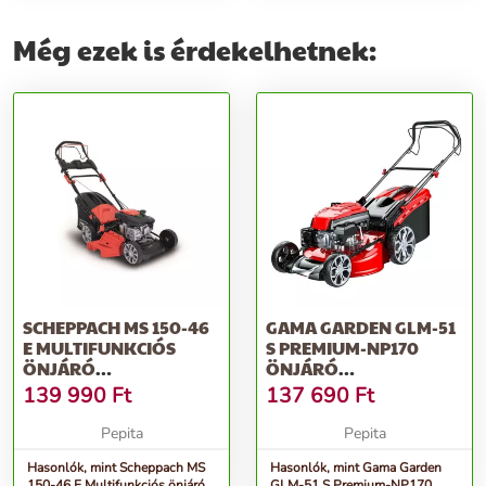
Még ezek is érdekelhetnek:
SCHEPPACH MS 150-46
GAMA GARDEN GLM-51
E MULTIFUNKCIÓS
S PREMIUM-NP170
ÖNJÁRÓ
ÖNJÁRÓ
BENZINMOTOROS
BENZINMOTOROS
139 990
Ft
137 690
Ft
FŰNYÍRÓ...
FŰNYÍRÓ, PIROS
Pepita
Pepita
Hasonlók, mint Scheppach MS
Hasonlók, mint Gama Garden
150-46 E Multifunkciós önjáró
GLM-51 S Premium-NP170