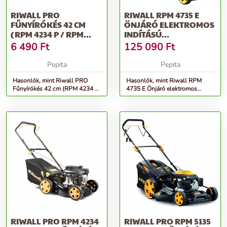
RIWALL PRO
RIWALL RPM 4735 E
FŰNYÍRÓKÉS 42 CM
ÖNJÁRÓ ELEKTROMOS
(RPM 4234 P / RPM
INDÍTÁSÚ
4234)
BENZINMOTOROS
6 490
Ft
125 090
Ft
FŰNYÍR...
Pepita
Pepita
Hasonlók, mint Riwall PRO
Hasonlók, mint Riwall RPM
Fűnyírókés 42 cm (RPM 4234 P
4735 E Önjáró elektromos
/ RPM 4234)
indítású benzinmotoros fűnyír...
RIWALL PRO RPM 4234
RIWALL PRO RPM 5135