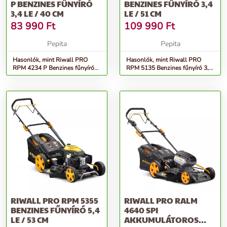
P BENZINES FŰNYÍRÓ
BENZINES FŰNYÍRÓ 3,4
3,4 LE / 40 CM
LE / 51 CM
83 990
Ft
109 990
Ft
Pepita
Pepita
Hasonlók, mint Riwall PRO
Hasonlók, mint Riwall PRO
RPM 4234 P Benzines fűnyíró
RPM 5135 Benzines fűnyíró 3,4
3,4 LE / 40 cm
LE / 51 cm
RIWALL PRO RPM 5355
RIWALL PRO RALM
BENZINES FŰNYÍRÓ 5,4
4640 SPI
LE / 53 CM
AKKUMULÁTOROS