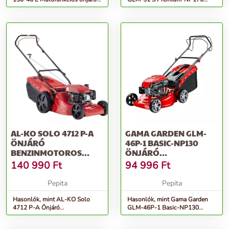
benzinmotoros fűnyíró...
önjáró Benzinmotoros fűnyíró,
Piros
AL-KO SOLO 4712 P-A
GAMA GARDEN GLM-
ÖNJÁRÓ
46P-1 BASIC-NP130
BENZINMOTOROS
ÖNJÁRÓ
FŰNYÍRÓ, 1900 W
BENZINMOTOROS
140 990
Ft
94 996
Ft
FŰNYÍRÓ, PIROS
Pepita
Pepita
Hasonlók, mint AL-KO Solo
Hasonlók, mint Gama Garden
4712 P-A Önjáró
GLM-46P-1 Basic-NP130
Benzinmotoros Fűnyíró, 1900
önjáró Benzinmotoros fűnyíró,
W
Piros