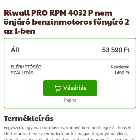
Riwall PRO RPM 4032 P nem
önjáró benzinmotoros fűnyíró 2
az 1-ben
ÁR
53 590
Ft
ELÉRHETŐSÉG:
Készleten
SZÁLLÍTÁS:
1490 Ft
Vásárlás
Pepita
Termékleírás
•egyszerű, ugyanakkor masszív, könnyű kezelhetőségre és hosszú
élettartamra tervezve •modern motor magas forgónyomatékkal,
könnyű indítással és alacsony fogyasztással •„primer“ – üzemanyag