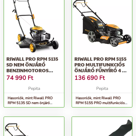
RIWALL PRO RPM 5135
RIWALL PRO RPM 5155
SD NEM ÖNJÁRÓ
PRO MULTIFUNKCIÓS
BENZINMOTOROS
ÖNJÁRÓ FŰNYÍRÓ 4 AZ
FŰNYÍRÓ 2 AZ 1-BE...
1-BEN
74 990
Ft
136 690
Ft
Pepita
Pepita
Hasonlók, mint Riwall PRO
Hasonlók, mint Riwall PRO
RPM 5135 SD nem önjáró
RPM 5155 PRO multifunkciós
benzinmotoros fűnyíró 2 az 1-
önjáró fűnyíró 4 az 1-ben
be...