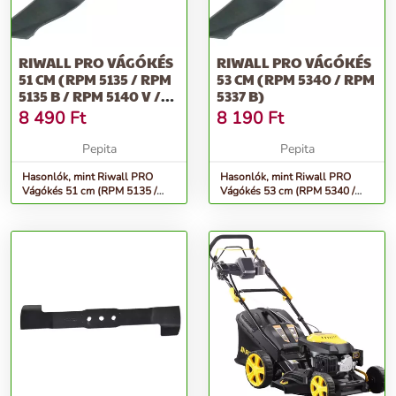
RIWALL PRO VÁGÓKÉS
RIWALL PRO VÁGÓKÉS
51 CM (RPM 5135 / RPM
53 CM (RPM 5340 / RPM
5135 B / RPM 5140 V /
5337 B)
RP...
8 490
Ft
8 190
Ft
Pepita
Pepita
Hasonlók, mint Riwall PRO
Hasonlók, mint Riwall PRO
Vágókés 51 cm (RPM 5135 /
Vágókés 53 cm (RPM 5340 /
RPM 5135 B / RPM 5140 V /
RPM 5337 B)
RP...