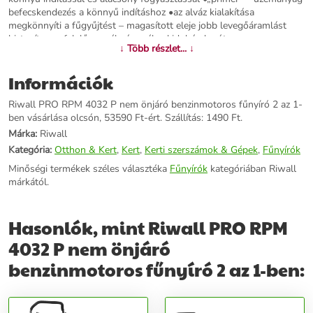
befecskendezés a könnyű indításhoz •az alváz kialakítása
megkönnyíti a fűgyűjtést – magasított eleje jobb levegőáramlást
biztosít, megfelelően mély és széles kidobó alagút •nem
↓ Több részlet... ↓
korrodálódó alváz tartós műanyagból •az első és hátsó kerekek is
megfelelő átmérővel rendelkeznek a kényelmes haladáshoz még
Információk
egyenletlen terepen is és elősegítik a könnyű irányíthatóságot •a 35
literes fűgyűjtő kosár textil fogantyúja megkönnyíti az ürítést
Riwall PRO RPM 4032 P nem önjáró benzinmotoros fűnyíró 2 az 1-
•puhított tolószár markolat kényelmes fogást biztosít és tompítja a
ben vásárlása olcsón, 53590 Ft-ért. Szállítás: 1490 Ft.
rezgést •a tolószár gyorsan összecsukható – könnyebb szállítás és
tárolás
Márka:
Riwall
Kategória:
Otthon & Kert
,
Kert
,
Kerti szerszámok & Gépek
,
Fűnyírók
További információk>>
Minőségi termékek széles választéka
Fűnyírók
kategóriában Riwall
márkától.
Hasonlók, mint Riwall PRO RPM
4032 P nem önjáró
benzinmotoros fűnyíró 2 az 1-ben: