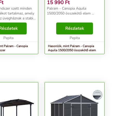
Ft
15 990
Ft
endszer szett minden
Palram - Canopia Aquila
zékot tartalmaz, amely
1500/2050 összekötő elem ...
z üvegháznak a stabil
gy közvetlenül a földbe
ítéséhez.
Részletek
Részletek
en az üvegházat
...
Pepita
Pepita
nt Palram - Canopia
Hasonlók, mint Palram - Canopia
szer
Aquila 1500/2050 összekötő elem