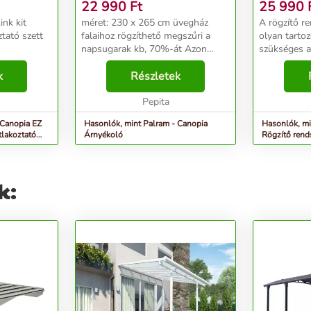
22 990
Ft
25 990
ink kit
méret: 230 x 265 cm üvegház
A rögzítő r
tató szett
falaihoz rögzíthető megszűri a
olyan tarto
napsugarak kb, 70%-át Azon
szükséges a
növények számára, amelyek nem
alaphoz, va
k
igényelnek közvetlen napsugarat,
Részletek
történő rögz
vagy azon növények érdekében,
Természetes
ahol fokozottan ...
Pepita
rögzítheti mi
 Canopia EZ
Hasonlók, mint Palram - Canopia
Hasonlók, mi
tlakoztató
Árnyékoló
Rögzítő rend
k: