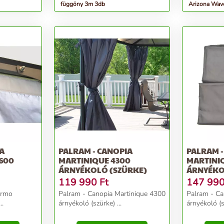
függöny 3m 3db
Arizona Wave
A
PALRAM - CANOPIA
PALRAM -
600
MARTINIQUE 4300
MARTINI
ÁRNYÉKOLÓ (SZÜRKE)
ÁRNYÉKO
119 990
Ft
147 99
ermo
Palram - Canopia Martinique 4300
Palram - Ca
..
árnyékoló (szürke) ...
árnyékoló (sz