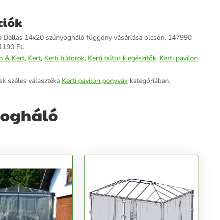
ciók
a Dallas 14x20 szúnyogháló függöny vásárlása olcsón, 147990
 1190 Ft.
n & Kert
,
Kert
,
Kerti bútorok
,
Kerti bútor kiegészítők
,
Kerti pavilon
ek széles választéka
Kerti pavilon ponyvák
kategóriában.
yogháló