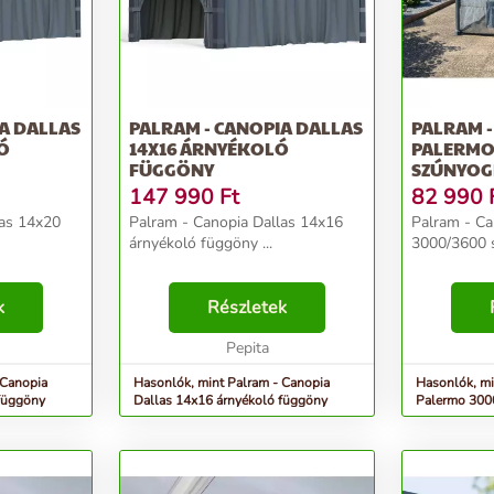
A DALLAS
PALRAM - CANOPIA DALLAS
PALRAM -
Ó
14X16 ÁRNYÉKOLÓ
PALERMO
FÜGGÖNY
SZÚNYO
147 990
Ft
82 990
las 14x20
Palram - Canopia Dallas 14x16
Palram - C
árnyékoló függöny ...
3000/3600 s
k
Részletek
Pepita
 Canopia
Hasonlók, mint Palram - Canopia
Hasonlók, mi
függöny
Dallas 14x16 árnyékoló függöny
Palermo 300