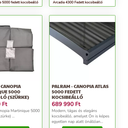
 5000 fedett kocsibeálló
Arcadia 4300 Fedett kocsibeálló
 CANOPIA
PALRAM - CANOPIA ATLAS
QUE 5000
5000 FEDETT
LÓ (SZÜRKE)
KOCSIBEÁLLÓ
0
Ft
689 990
Ft
nopia Martinique 5000
Modern, tágas és elegáns
ürke) ...
kocsibeálló, amelyet Ön is képes
egyetlen nap alatt önállóan
felépíteni, köszönhetően a Palram