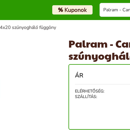
%
Kuponok
14x20 szúnyogháló függöny
Palram - Ca
szúnyoghál
ÁR
ELÉRHETŐSÉG:
SZÁLLÍTÁS: