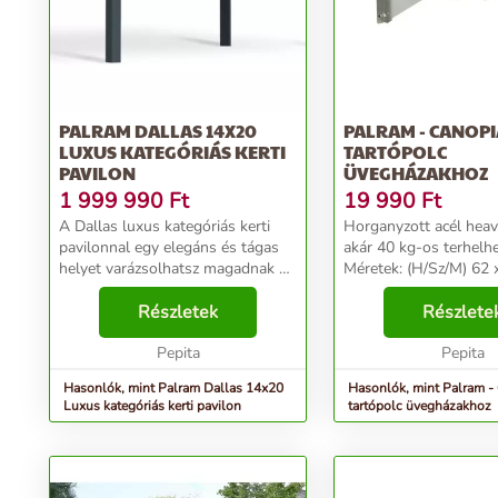
PALRAM DALLAS 14X20
PALRAM - CANOPI
LUXUS KATEGÓRIÁS KERTI
TARTÓPOLC
PAVILON
ÜVEGHÁZAKHOZ
1 999 990
Ft
19 990
Ft
A Dallas luxus kategóriás kerti
Horganyzott acél heav
pavilonnal egy elegáns és tágas
akár 40 kg-os terhelh
helyet varázsolhatsz magadnak a
Méretek: (H/Sz/M) 62 
kikapcsolódáshoz, családi vagy
cm. A polc bárhová el
baráti összejövetelekhez. •Ideális
Részletek
Canopia melegházak
Részlete
tető kerti kiülőkhöz, grillekhez,
szerkezetében kialakít
kült...
Pepita
hornyokba. Egymás mel
Pepita
Hasonlók, mint Palram Dallas 14x20
Hasonlók, mint Palram -
Luxus kategóriás kerti pavilon
tartópolc üvegházakhoz