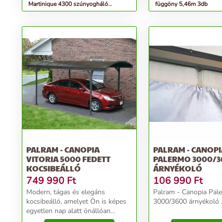
Martinique 4300 szúnyogháló
függöny 5,46m 3db
(szürke)
PALRAM - CANOPIA
PALRAM - CANOPI
VITORIA 5000 FEDETT
PALERMO 3000/3
KOCSIBEÁLLÓ
ÁRNYÉKOLÓ
749 990
Ft
106 990
Ft
Modern, tágas és elegáns
Palram - Canopia Pal
kocsibeálló, amelyet Ön is képes
3000/3600 árnyékoló .
egyetlen nap alatt önállóan
felépíteni, köszönhetően a Palram