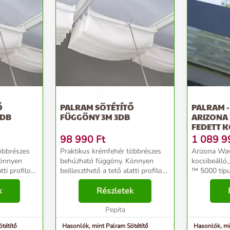
Ő
PALRAM SÖTÉTÍTŐ
PALRAM -
3DB
FÜGGÖNY 3M 3DB
ARIZONA
FEDETT 
98 990
Ft
1 089 9
öbbrészes
Praktikus krémfehér többrészes
Arizona Wav
Könnyen
behúzható függöny. Könnyen
kocsibeáll
tti profilok
beilleszthető a tető alatti profilok
™ 5000 típu
sütés
vájatába. Erősebb napsütés
nagyon egy
a beltér
k
esetén, hatásosan véd a beltér
Részletek
parkolás._x
től.
túlságos átmelegedésétől.
acélelemekbő
Jellemzői: - 3 db - ...
Pepita
alumínium ke
tétítő
Hasonlók, mint Palram Sötétítő
Hasonlók, mi