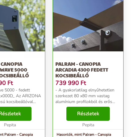
 CANOPIA
PALRAM - CANOPIA
 WAVE 5000
ARCADIA 4300 FEDETT
KOCSIBEÁLLÓ
KOCSIBEÁLLÓ
90
Ft
739 990
Ft
e 5000 - fedett
- A gyakorlatilag elnyűhetetlen
ó_x000D_ Az ARIZONA
szerkezet 80 x80 mm vastag
sú kocsibeállóval
alumínium profilokból és erős
szerű a
üregkamrás polikarbonátból
000D_ - A horganyzott
Részletek
áll_x000D_ - Az elegáns design,
Részletek
l összeállított
tágas belsőtér elősegíti a könnyű
ret porszórással el...
Pepita
használatot_x0...
Pepita
nt Palram - Canopia
Hasonlók, mint Palram - Canopia