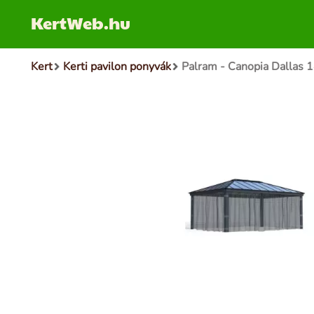
KertWeb.hu
Kert
Kerti pavilon ponyvák
Palram - Canopia Dallas 