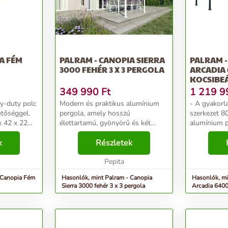
A FÉM
PALRAM - CANOPIA SIERRA
PALRAM -
3000 FEHÉR 3 X 3 PERGOLA
ARCADIA 
KOCSIBE
349 990
Ft
1 219 9
y-duty polc
Modern és praktikus alumínium
- A gyakorla
etőséggel.
pergola, amely hosszú
szerkezet 8
x 42 x 22
élettartamú, gyönyörű és két
alumínium p
helyezhető a
személy egy nap alatt
üregkamrás 
k
összeszerelheti._x000D_ -
Részletek
áll_x000D_ 
ott
Lényegében tönkretehetetlen
tágas belsőt
...
alumínium profilokból és
Pepita
használatot_
szendvics poli...
 Canopia Fém
Hasonlók, mint Palram - Canopia
Hasonlók, mi
Sierra 3000 fehér 3 x 3 pergola
Arcadia 6400