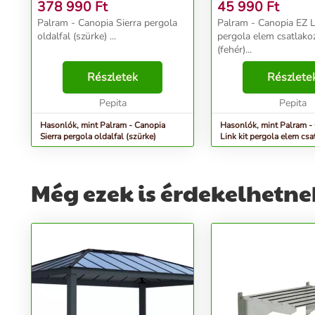
(FEHÉR)
378 990
Ft
45 990
Ft
Palram - Canopia Sierra pergola
Palram - Canopia EZ L
oldalfal (szürke) ...
pergola elem csatlakoz
(fehér)...
Részletek
Részlete
Pepita
Pepita
Hasonlók, mint Palram - Canopia
Hasonlók, mint Palram -
Sierra pergola oldalfal (szürke)
Link kit pergola elem csa
szett (fehér)
Még ezek is érdekelhetne