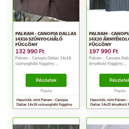
PALRAM - CANOPIA DALLAS
PALRAM - CANOPI
14X16 SZÚNYOGHÁLÓ
14X20 ÁRNYÉKOL
FÜGGÖNY
FÜGGÖNY
132 990
Ft
197 990
Ft
Palram - Canopia Dallas 14x16
Palram - Canopia Dal
szúnyogháló függöny ...
árnyékoló függöny ...
Részletek
Részlete
Pepita
Pepita
Hasonlók, mint Palram - Canopia
Hasonlók, mint Palram -
Dallas 14x16 szúnyogháló függöny
Dallas 14x20 árnyékoló 