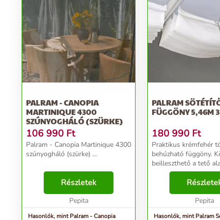
PALRAM - CANOPIA
PALRAM SÖTÉTÍT
MARTINIQUE 4300
FÜGGÖNY 5,46M 
SZÚNYOGHÁLÓ (SZÜRKE)
106 990
Ft
180 990
Ft
Palram - Canopia Martinique 4300
Praktikus krémfehér t
szúnyogháló (szürke) ...
behúzható függöny. 
beilleszthető a tető ala
vájatába. Erősebb nap
Részletek
esetén, hatásosan véd 
Részlete
túlságos átmelegedésé
Pepita
Jellemzői: - 3 db - ...
Pepita
Hasonlók, mint Palram - Canopia
Hasonlók, mint Palram Sö