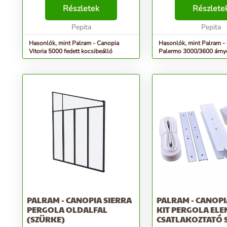
cég okos technológiájának
Részletek
Részlete
Gyakorlatilag örökös konstrukció
80 x 40 mm vastag...
Pepita
Pepita
Hasonlók, mint Palram - Canopia
Hasonlók, mint Palram -
Vitoria 5000 fedett kocsibeálló
Palermo 3000/3600 árny
PALRAM - CANOPIA SIERRA
PALRAM - CANOPI
PERGOLA OLDALFAL
KIT PERGOLA ELE
(SZÜRKE)
CSATLAKOZTATÓ 