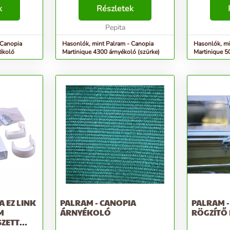
k
Részletek
Pepita
 Canopia
Hasonlók, mint Palram - Canopia
Hasonlók, mi
ékoló
Martinique 4300 árnyékoló (szürke)
Martinique 5
A EZ LINK
PALRAM - CANOPIA
PALRAM -
M
ÁRNYÉKOLÓ
RÖGZÍTŐ
SZETT