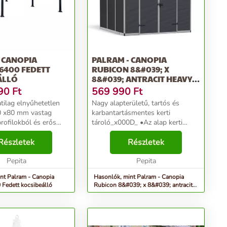
 CANOPIA
PALRAM - CANOPIA
6400 FEDETT
RUBICON 8&#039; X
ÁLLÓ
8&#039; ANTRACIT HEAVY
DUTY TÁ...
90
Ft
569 990
Ft
tilag elnyűhetetlen
Nagy alapterületű, tartós és
0 x80 mm vastag
karbantartásmentes kerti
rofilokból és erős
tároló_x000D_ •Az alap kerti
polikarbonátból
tároló két méretben elérhető: 228
- Az elegáns design,
Részletek
x 237 cm vagy 304 x 237
Részletek
ér elősegíti a könnyű
cm_x000D_ •A kerti tároló 100%-
x0...
Pepita
os UV védelmet biztosító...
Pepita
nt Palram - Canopia
Hasonlók, mint Palram - Canopia
 Fedett kocsibeálló
Rubicon 8&#039; x 8&#039; antracit
heavy duty tá...