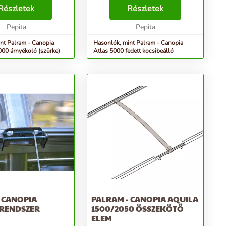
Részletek
cég okos
Részletek
technológiájának._x000D_ -
Pepita
Robusztus dizájn, amely ellenáll a
Pepita
legdu...
nt Palram - Canopia
Hasonlók, mint Palram - Canopia
000 árnyékoló (szürke)
Atlas 5000 fedett kocsibeálló
 CANOPIA
PALRAM - CANOPIA AQUILA
 RENDSZER
1500/2050 ÖSSZEKÖTŐ
ELEM