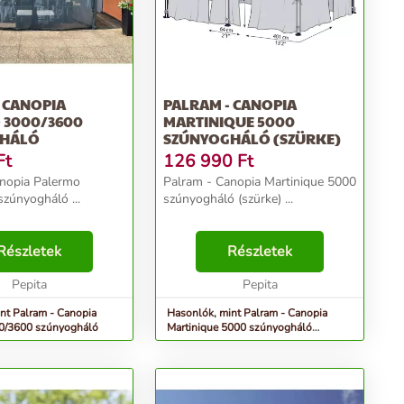
 CANOPIA
PALRAM - CANOPIA
 3000/3600
MARTINIQUE 5000
GHÁLÓ
SZÚNYOGHÁLÓ (SZÜRKE)
Ft
126 990
Ft
anopia Palermo
Palram - Canopia Martinique 5000
zúnyogháló ...
szúnyogháló (szürke) ...
Részletek
Részletek
Pepita
Pepita
nt Palram - Canopia
Hasonlók, mint Palram - Canopia
0/3600 szúnyogháló
Martinique 5000 szúnyogháló
(szürke)