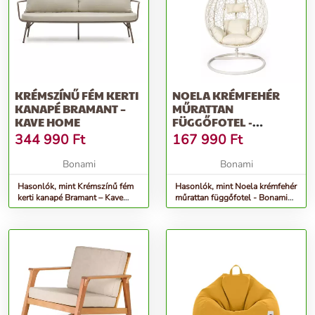
KRÉMSZÍNŰ FÉM KERTI
NOELA KRÉMFEHÉR
KANAPÉ BRAMANT –
MŰRATTAN
KAVE HOME
FÜGGŐFOTEL -
BONAMI SELECTION
344 990
Ft
167 990
Ft
Bonami
Bonami
Hasonlók, mint Krémszínű fém
Hasonlók, mint Noela krémfehér
kerti kanapé Bramant – Kave
műrattan függőfotel - Bonami
Home
Selection