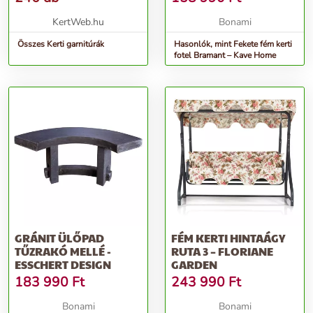
KertWeb.hu
Bonami
Összes Kerti garnitúrák
Hasonlók, mint Fekete fém kerti
fotel Bramant – Kave Home
GRÁNIT ÜLŐPAD
FÉM KERTI HINTAÁGY
TŰZRAKÓ MELLÉ -
RUTA 3 – FLORIANE
ESSCHERT DESIGN
GARDEN
183 990
Ft
243 990
Ft
Bonami
Bonami