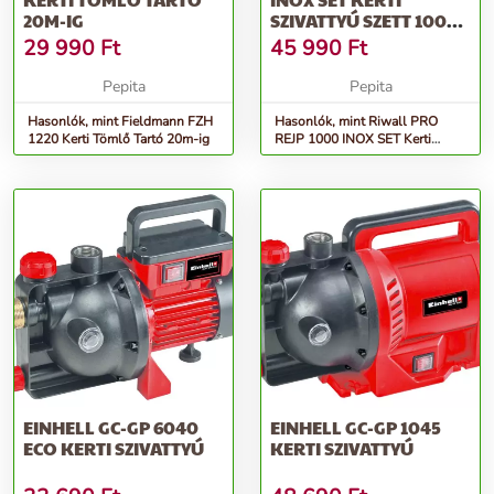
20M-IG
SZIVATTYÚ SZETT 1000
W
29 990
Ft
45 990
Ft
Pepita
Pepita
Hasonlók, mint Fieldmann FZH
Hasonlók, mint Riwall PRO
1220 Kerti Tömlő Tartó 20m-ig
REJP 1000 INOX SET Kerti
szivattyú szett 1000 W
EINHELL GC-GP 6040
EINHELL GC-GP 1045
ECO KERTI SZIVATTYÚ
KERTI SZIVATTYÚ