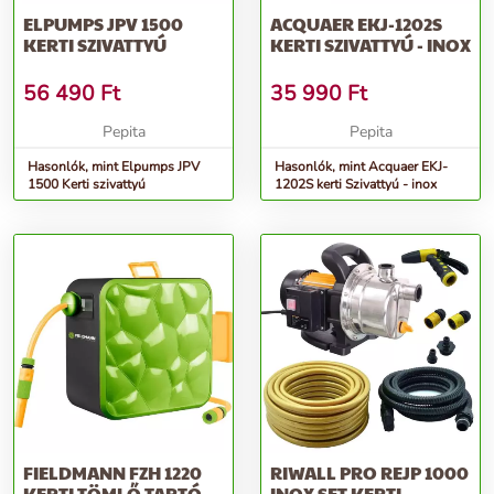
ELPUMPS JPV 1500
ACQUAER EKJ-1202S
KERTI SZIVATTYÚ
KERTI SZIVATTYÚ - INOX
56 490
Ft
35 990
Ft
Pepita
Pepita
Hasonlók, mint Elpumps JPV
Hasonlók, mint Acquaer EKJ-
1500 Kerti szivattyú
1202S kerti Szivattyú - inox
FIELDMANN FZH 1220
RIWALL PRO REJP 1000
KERTI TÖMLŐ TARTÓ
INOX SET KERTI