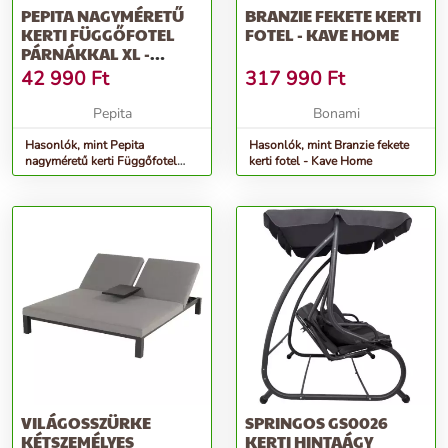
PEPITA NAGYMÉRETŰ
BRANZIE FEKETE KERTI
KERTI FÜGGŐFOTEL
FOTEL - KAVE HOME
PÁRNÁKKAL XL -
EGYSZEMÉLYES -
42 990
Ft
317 990
Ft
SZÜRKE
Pepita
Bonami
Hasonlók, mint Pepita
Hasonlók, mint Branzie fekete
nagyméretű kerti Függőfotel
kerti fotel - Kave Home
párnákkal XL - egyszemélyes -
szürke
VILÁGOSSZÜRKE
SPRINGOS GS0026
KÉTSZEMÉLYES
KERTI HINTAÁGY