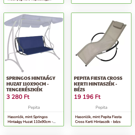
Atlantic – Keter
SPRINGOS HINTAÁGY
PEPITA FIESTA CROSS
HUZAT 110X90CM -
KERTI HINTASZÉK -
TENGERÉSZKÉK
BÉZS
3 280
Ft
19 196
Ft
Pepita
Pepita
Hasonlók, mint Springos
Hasonlók, mint Pepita Fiesta
Hintaágy Huzat 110x90cm -
Cross Kerti Hintaszék - bézs
tengerészkék