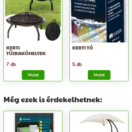
KERTI
KERTI TÓ
TŰZRAKÓHELYEK
7 db
5 db
Mutat
Mutat
Még ezek is érdekelhetnek: