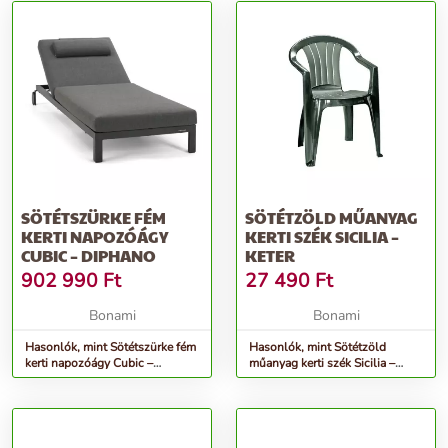
SÖTÉTSZÜRKE FÉM
SÖTÉTZÖLD MŰANYAG
KERTI NAPOZÓÁGY
KERTI SZÉK SICILIA –
CUBIC – DIPHANO
KETER
902 990
Ft
27 490
Ft
Bonami
Bonami
Hasonlók, mint Sötétszürke fém
Hasonlók, mint Sötétzöld
kerti napozóágy Cubic –
műanyag kerti szék Sicilia –
Diphano
Keter