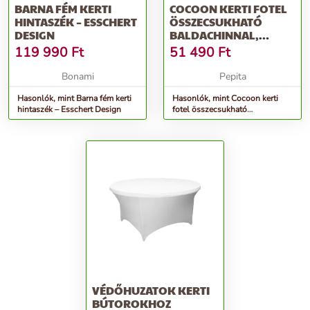
BARNA FÉM KERTI
COCOON KERTI FOTEL
HINTASZÉK – ESSCHERT
ÖSSZECSUKHATÓ
DESIGN
BALDACHINNAL,
SZÜRKE
119 990
Ft
51 490
Ft
MODERNHOME
Bonami
Pepita
Hasonlók, mint Barna fém kerti
Hasonlók, mint Cocoon kerti
hintaszék – Esschert Design
fotel összecsukható
baldachinnal, szürke
modernhome
VÉDŐHUZATOK KERTI
BÚTOROKHOZ