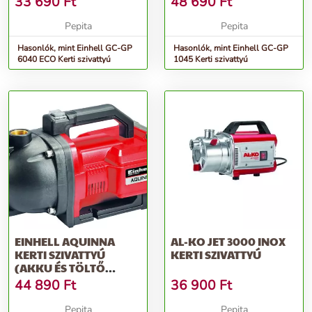
33 690
Ft
48 690
Ft
Pepita
Pepita
Hasonlók, mint Einhell GC-GP
Hasonlók, mint Einhell GC-GP
6040 ECO Kerti szivattyú
1045 Kerti szivattyú
EINHELL AQUINNA
AL-KO JET 3000 INOX
KERTI SZIVATTYÚ
KERTI SZIVATTYÚ
(AKKU ÉS TÖLTŐ
NÉLKÜL)
44 890
Ft
36 900
Ft
Pepita
Pepita