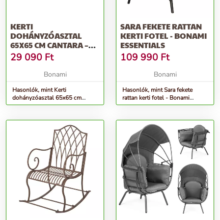
KERTI
SARA FEKETE RATTAN
DOHÁNYZÓASZTAL
KERTI FOTEL - BONAMI
65X65 CM CANTARA –
ESSENTIALS
KETER
29 090
Ft
109 990
Ft
Bonami
Bonami
Hasonlók, mint Kerti
Hasonlók, mint Sara fekete
dohányzóasztal 65x65 cm
rattan kerti fotel - Bonami
Cantara – Keter
Essentials