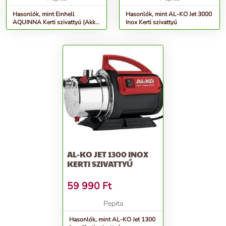
Hasonlók, mint Einhell
Hasonlók, mint AL-KO Jet 3000
AQUINNA Kerti szivattyú (Akku
Inox Kerti szivattyú
és töltő nélkül)
AL-KO JET 1300 INOX
KERTI SZIVATTYÚ
59 990
Ft
Pepita
Hasonlók, mint AL-KO Jet 1300