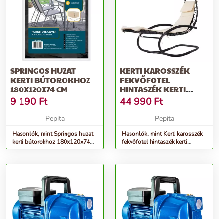
SPRINGOS HUZAT
KERTI KAROSSZÉK
KERTI BÚTOROKHOZ
FEKVŐFOTEL
180X120X74 CM
HINTASZÉK KERTI
FÜGGŐÁGY
9 190
Ft
44 990
Ft
Pepita
Pepita
Hasonlók, mint Springos huzat
Hasonlók, mint Kerti karosszék
kerti bútorokhoz 180x120x74
fekvőfotel hintaszék kerti
cm
függőágy