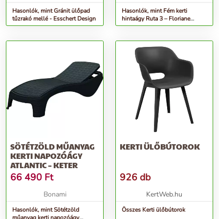
Hasonlók, mint Gránit ülőpad
Hasonlók, mint Fém kerti
tűzrakó mellé - Esschert Design
hintaágy Ruta 3 – Floriane
Garden
SÖTÉTZÖLD MŰANYAG
KERTI ÜLŐBÚTOROK
KERTI NAPOZÓÁGY
ATLANTIC – KETER
66 490
Ft
926 db
Bonami
KertWeb.hu
Hasonlók, mint Sötétzöld
Összes Kerti ülőbútorok
műanyag kerti napozóágy