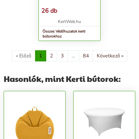
26 db
KertWeb.hu
Összes Védőhuzatok kerti
bútorokhoz
« Előző
1
2
3
…
84
Következő »
Hasonlók, mint Kerti bútorok: