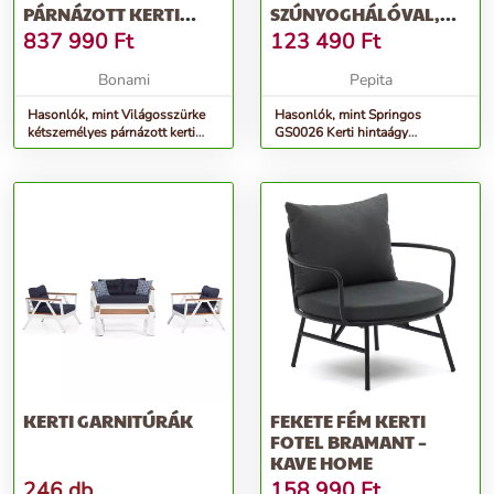
PÁRNÁZOTT KERTI
SZÚNYOGHÁLÓVAL,
NAPOZÓÁGY EVA –
ACÉLRÁCSOS 3 SZEMÉ...
837 990
Ft
123 490
Ft
HARTMAN
Bonami
Pepita
Hasonlók, mint Világosszürke
Hasonlók, mint Springos
kétszemélyes párnázott kerti
GS0026 Kerti hintaágy
napozóágy Eva – Hartman
szúnyoghálóval, acélrácsos 3
szemé...
KERTI GARNITÚRÁK
FEKETE FÉM KERTI
FOTEL BRAMANT –
KAVE HOME
246 db
158 990
Ft