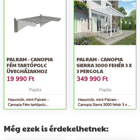
PALRAM - CANOPIA
PALRAM - CANOPIA
FÉM TARTÓPOLC
SIERRA 3000 FEHÉR 3 X
ÜVEGHÁZAKHOZ
3 PERGOLA
19 990
Ft
349 990
Ft
Pepita
Pepita
Hasonlók, mint Palram -
Hasonlók, mint Palram -
Canopia Fém tartópolc
Canopia Sierra 3000 fehér 3 x 3
üvegházakhoz
pergola
Még ezek is érdekelhetnek: