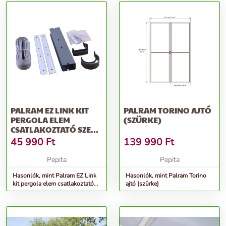
PALRAM EZ LINK KIT
PALRAM TORINO AJTÓ
PERGOLA ELEM
(SZÜRKE)
CSATLAKOZTATÓ SZETT
(SZÜRKE)
45 990
Ft
139 990
Ft
Pepita
Pepita
Hasonlók, mint Palram EZ Link
Hasonlók, mint Palram Torino
kit pergola elem csatlakoztató
ajtó (szürke)
szett (szürke)