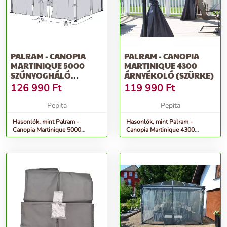
PALRAM - CANOPIA
PALRAM - CANOPIA
MARTINIQUE 5000
MARTINIQUE 4300
SZÚNYOGHÁLÓ
ÁRNYÉKOLÓ (SZÜRKE)
(SZÜRKE)
126 990
Ft
119 990
Ft
Pepita
Pepita
Hasonlók, mint Palram -
Hasonlók, mint Palram -
Canopia Martinique 5000
Canopia Martinique 4300
szúnyogháló (szürke)
árnyékoló (szürke)