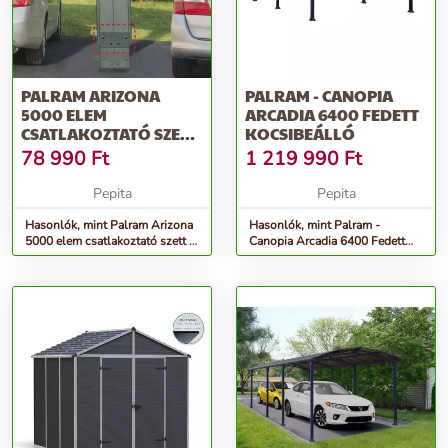
PALRAM ARIZONA
PALRAM - CANOPIA
5000 ELEM
ARCADIA 6400 FEDETT
CSATLAKOZTATÓ SZETT
KOCSIBEÁLLÓ
- ARIZONA EZ LINK KIT
78 990
Ft
1 219 990
Ft
Pepita
Pepita
Hasonlók, mint Palram Arizona
Hasonlók, mint Palram -
5000 elem csatlakoztató szett -
Canopia Arcadia 6400 Fedett
Arizona EZ link kit
kocsibeálló