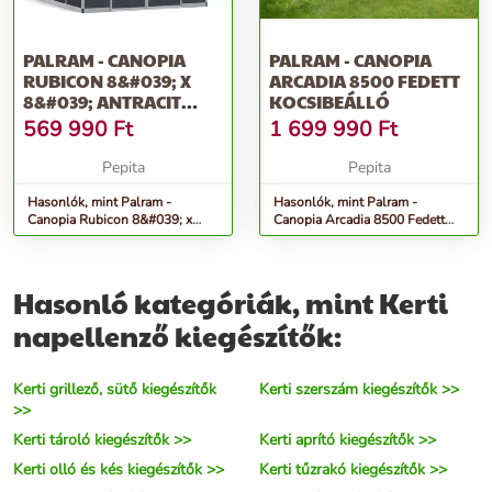
PALRAM - CANOPIA
PALRAM - CANOPIA
RUBICON 8&#039; X
ARCADIA 8500 FEDETT
8&#039; ANTRACIT
KOCSIBEÁLLÓ
HEAVY DUTY TÁ...
569 990
Ft
1 699 990
Ft
Pepita
Pepita
Hasonlók, mint Palram -
Hasonlók, mint Palram -
Canopia Rubicon 8&#039; x
Canopia Arcadia 8500 Fedett
8&#039; antracit heavy duty tá...
kocsibeálló
Hasonló kategóriák, mint Kerti
napellenző kiegészítők:
Kerti grillező, sütő kiegészítők
Kerti szerszám kiegészítők >>
>>
Kerti tároló kiegészítők >>
Kerti aprító kiegészítők >>
Kerti olló és kés kiegészítők >>
Kerti tűzrakó kiegészítők >>