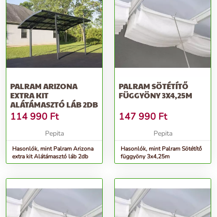
PALRAM ARIZONA
PALRAM SÖTÉTÍTŐ
EXTRA KIT
FÜGGYÖNY 3X4,25M
ALÁTÁMASZTÓ LÁB 2DB
114 990
Ft
147 990
Ft
Pepita
Pepita
Hasonlók, mint Palram Arizona
Hasonlók, mint Palram Sötétítő
extra kit Alátámasztó láb 2db
függyöny 3x4,25m