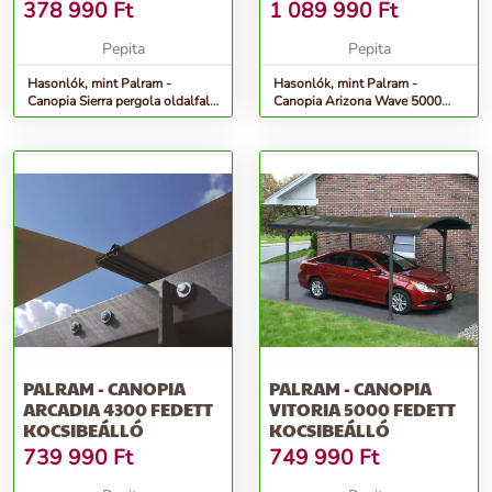
378 990
Ft
1 089 990
Ft
Pepita
Pepita
Hasonlók, mint Palram -
Hasonlók, mint Palram -
Canopia Sierra pergola oldalfal
Canopia Arizona Wave 5000
(szürke)
fedett kocsibeálló
PALRAM - CANOPIA
PALRAM - CANOPIA
ARCADIA 4300 FEDETT
VITORIA 5000 FEDETT
KOCSIBEÁLLÓ
KOCSIBEÁLLÓ
739 990
Ft
749 990
Ft