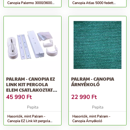
Canopia Palermo 3000/3600
Canopia Atlas 5000 fedett
árnyékoló
kocsibeálló
PALRAM - CANOPIA EZ
PALRAM - CANOPIA
LINK KIT PERGOLA
ÁRNYÉKOLÓ
ELEM CSATLAKOZTATÓ
SZETT (FEHÉR)
45 990
Ft
22 990
Ft
Pepita
Pepita
Hasonlók, mint Palram -
Hasonlók, mint Palram -
Canopia EZ Link kit pergola
Canopia Árnyékoló
elem csatlakoztató szett (fehér)