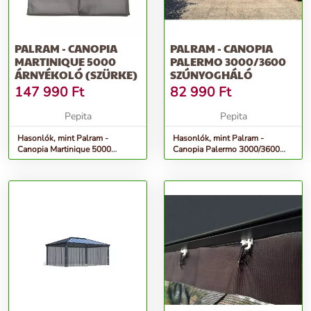
PALRAM - CANOPIA
PALRAM - CANOPIA
MARTINIQUE 5000
PALERMO 3000/3600
ÁRNYÉKOLÓ (SZÜRKE)
SZÚNYOGHÁLÓ
147 990
Ft
82 990
Ft
Pepita
Pepita
Hasonlók, mint Palram -
Hasonlók, mint Palram -
Canopia Martinique 5000
Canopia Palermo 3000/3600
árnyékoló (szürke)
szúnyogháló