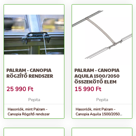
PALRAM - CANOPIA
PALRAM - CANOPIA
RÖGZÍTŐ RENDSZER
AQUILA 1500/2050
ÖSSZEKÖTŐ ELEM
25 990
Ft
15 990
Ft
Pepita
Pepita
Hasonlók, mint Palram -
Hasonlók, mint Palram -
Canopia Rögzítő rendszer
Canopia Aquila 1500/2050
összekötő elem