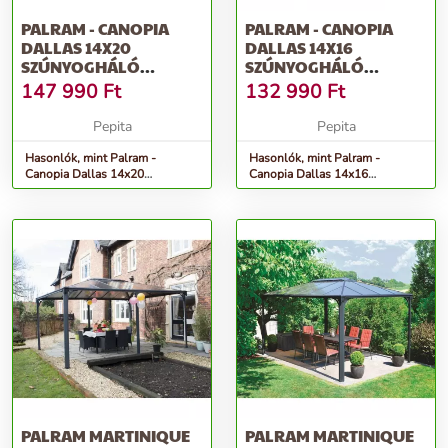
PALRAM - CANOPIA
PALRAM - CANOPIA
DALLAS 14X20
DALLAS 14X16
SZÚNYOGHÁLÓ
SZÚNYOGHÁLÓ
FÜGGÖNY
FÜGGÖNY
147 990
Ft
132 990
Ft
Pepita
Pepita
Hasonlók, mint Palram -
Hasonlók, mint Palram -
Canopia Dallas 14x20
Canopia Dallas 14x16
szúnyogháló függöny
szúnyogháló függöny
PALRAM MARTINIQUE
PALRAM MARTINIQUE