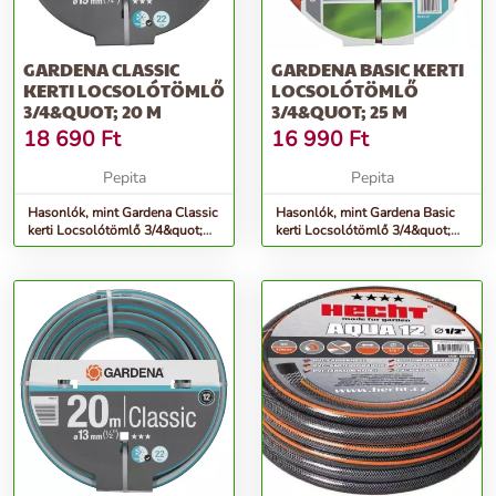
GARDENA CLASSIC
GARDENA BASIC KERTI
KERTI LOCSOLÓTÖMLŐ
LOCSOLÓTÖMLŐ
3/4&QUOT; 20 M
3/4&QUOT; 25 M
18 690
Ft
16 990
Ft
Pepita
Pepita
Hasonlók, mint Gardena Classic
Hasonlók, mint Gardena Basic
kerti Locsolótömlő 3/4&quot;
kerti Locsolótömlő 3/4&quot;
20 M
25 M