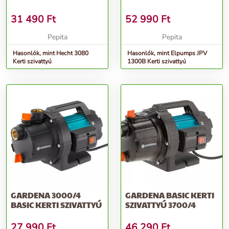
31 490
Ft
52 990
Ft
Pepita
Pepita
Hasonlók, mint Hecht 3080
Hasonlók, mint Elpumps JPV
Kerti szivattyú
1300B Kerti szivattyú
GARDENA 3000/4
GARDENA BASIC KERTI
BASIC KERTI SZIVATTYÚ
SZIVATTYÚ 3700/4
27 990
Ft
46 290
Ft