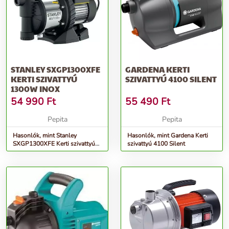
STANLEY SXGP1300XFE
GARDENA KERTI
KERTI SZIVATTYÚ
SZIVATTYÚ 4100 SILENT
1300W INOX
54 990
Ft
55 490
Ft
Pepita
Pepita
Hasonlók, mint Stanley
Hasonlók, mint Gardena Kerti
SXGP1300XFE Kerti szivattyú
szivattyú 4100 Silent
1300W Inox