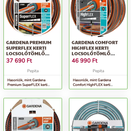
GARDENA PREMIUM
GARDENA COMFORT
SUPERFLEX KERTI
HIGHFLEX KERTI
LOCSOLÓTÖMLŐ
LOCSOLÓTÖMLŐ
3/4&QUOT; 25 M
3/4&QUOT; 50 M
37 690
Ft
46 990
Ft
Pepita
Pepita
Hasonlók, mint Gardena
Hasonlók, mint Gardena
Premium SuperFLEX kerti
Comfort HighFLEX kerti
Locsolótömlő 3/4&quot; 25 M
Locsolótömlő 3/4&quot; 50 M