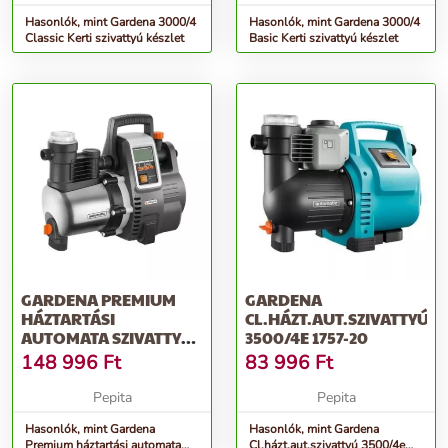
Hasonlók, mint Gardena 3000/4
Hasonlók, mint Gardena 3000/4
Classic Kerti szivattyú készlet
Basic Kerti szivattyú készlet
GARDENA PREMIUM
GARDENA
HÁZTARTÁSI
CL.HÁZT.AUT.SZIVATTYÚ
AUTOMATA SZIVATTYÚ
3500/4E 1757-20
6000/6E LCD INOX
148 996
Ft
83 996
Ft
Pepita
Pepita
Hasonlók, mint Gardena
Hasonlók, mint Gardena
Premium háztartási automata
Cl.házt.aut.szivattyú 3500/4e