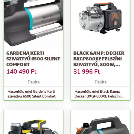
GARDENA KERTI
BLACK &AMP; DECKER
SZIVATTYÚ 6500 SILENT
BXGP800XE FELSZÍNI
COMFORT
SZIVATTYÚ, 800W,
ÁRAMLÁS 35...
140 490
Ft
31 996
Ft
Pepita
Pepita
Hasonlók, mint Gardena Kerti
Hasonlók, mint Black &amp;
szivattyú 6500 Silent Comfort
Decker BXGP800XE Felszíni
szivattyú, 800W, áramlás 35...