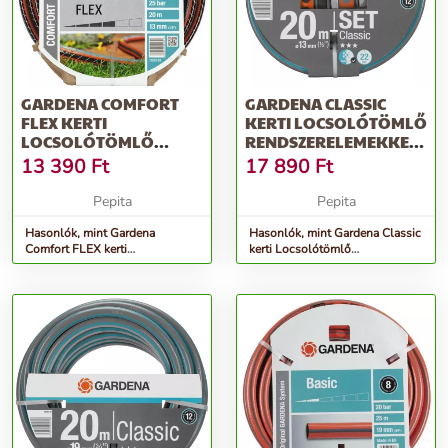
GARDENA COMFORT
GARDENA CLASSIC
FLEX KERTI
KERTI LOCSOLÓTÖMLŐ
LOCSOLÓTÖMLŐ
RENDSZERELEMEKKEL
1/2&QUOT; 20 M
1/2&QUOT; 20 M
13 390
Ft
17 890
Ft
Pepita
Pepita
Hasonlók, mint Gardena
Hasonlók, mint Gardena Classic
Comfort FLEX kerti
kerti Locsolótömlő
Locsolótömlő 1/2&quot; 20 M
rendszerelemekkel 1/2&quot; 20
M