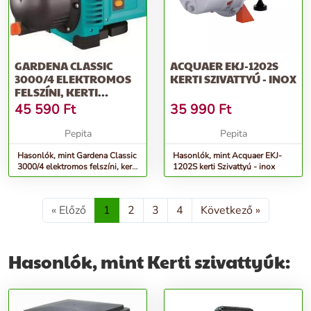
GARDENA CLASSIC
ACQUAER EKJ-1202S
3000/4 ELEKTROMOS
KERTI SZIVATTYÚ - INOX
FELSZÍNI, KERTI
VÍZSZIVATTYÚ, 6...
45 590
Ft
35 990
Ft
Pepita
Pepita
Hasonlók, mint Gardena Classic
Hasonlók, mint Acquaer EKJ-
3000/4 elektromos felszíni, kerti
1202S kerti Szivattyú - inox
vízszivattyú, 6...
« Előző
1
2
3
4
Következő »
Hasonlók, mint Kerti szivattyúk: