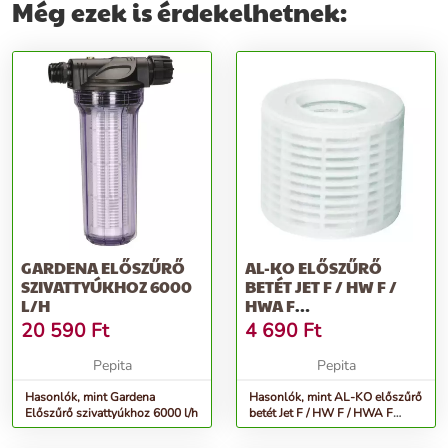
Még ezek is érdekelhetnek:
GARDENA ELŐSZŰRŐ
AL-KO ELŐSZŰRŐ
SZIVATTYÚKHOZ 6000
BETÉT JET F / HW F /
L/H
HWA F
SZIVATTYÚKHOZ,
20 590
Ft
4 690
Ft
MŰANYAG
Pepita
Pepita
Hasonlók, mint Gardena
Hasonlók, mint AL-KO előszűrő
Előszűrő szivattyúkhoz 6000 l/h
betét Jet F / HW F / HWA F
szivattyúkhoz, műanyag