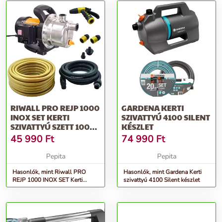
RIWALL PRO REJP 1000
GARDENA KERTI
INOX SET KERTI
SZIVATTYÚ 4100 SILENT
SZIVATTYÚ SZETT 1000
KÉSZLET
W
45 990
Ft
74 990
Ft
Pepita
Pepita
Hasonlók, mint Riwall PRO
Hasonlók, mint Gardena Kerti
REJP 1000 INOX SET Kerti
szivattyú 4100 Silent készlet
szivattyú szett 1000 W