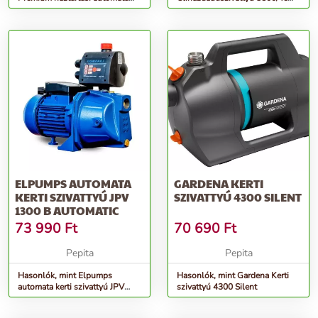
szivattyú 6000/6E LCD Inox
1757-20
ELPUMPS AUTOMATA
GARDENA KERTI
KERTI SZIVATTYÚ JPV
SZIVATTYÚ 4300 SILENT
1300 B AUTOMATIC
73 990
Ft
70 690
Ft
Pepita
Pepita
Hasonlók, mint Elpumps
Hasonlók, mint Gardena Kerti
automata kerti szivattyú JPV
szivattyú 4300 Silent
1300 B Automatic