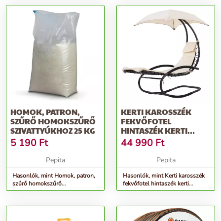
HOMOK, PATRON,
KERTI KAROSSZÉK
SZŰRŐ HOMOKSZŰRŐ
FEKVŐFOTEL
SZIVATTYÚKHOZ 25 KG
HINTASZÉK KERTI
FÜGGŐÁGY
5 190
Ft
44 990
Ft
Pepita
Pepita
Hasonlók, mint Homok, patron,
Hasonlók, mint Kerti karosszék
szűrő homokszűrő
fekvőfotel hintaszék kerti
szivattyúkhoz 25 kg
függőágy