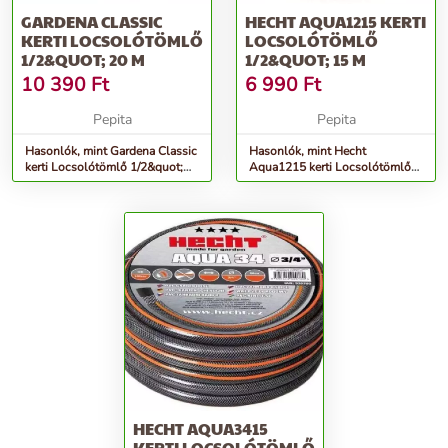
GARDENA CLASSIC
HECHT AQUA1215 KERTI
KERTI LOCSOLÓTÖMLŐ
LOCSOLÓTÖMLŐ
1/2&QUOT; 20 M
1/2&QUOT; 15 M
10 390
Ft
6 990
Ft
Pepita
Pepita
Hasonlók, mint Gardena Classic
Hasonlók, mint Hecht
kerti Locsolótömlő 1/2&quot;
Aqua1215 kerti Locsolótömlő
20 M
1/2&quot; 15 M
HECHT AQUA3415
KERTI LOCSOLÓTÖMLŐ