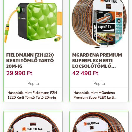
FIELDMANN FZH 1220
MGARDENA PREMIUM
KERTI TÖMLŐ TARTÓ
SUPERFLEX KERTI
20M-IG
LOCSOLÓTÖMLŐ
1/2&QUOT; 50 M
29 990
Ft
42 490
Ft
Pepita
Pepita
Hasonlók, mint Fieldmann FZH
Hasonlók, mint MGardena
1220 Kerti Tömlő Tartó 20m-ig
Premium SuperFLEX kerti
Locsolótömlő 1/2&quot; 50 M