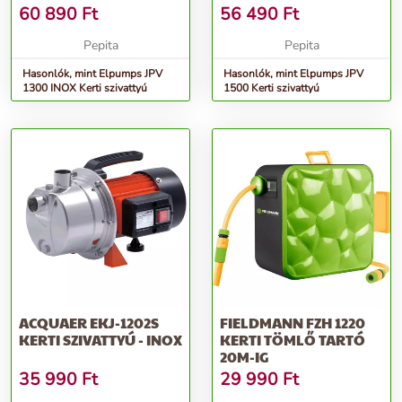
60 890
Ft
56 490
Ft
Pepita
Pepita
Hasonlók, mint Elpumps JPV
Hasonlók, mint Elpumps JPV
1300 INOX Kerti szivattyú
1500 Kerti szivattyú
ACQUAER EKJ-1202S
FIELDMANN FZH 1220
KERTI SZIVATTYÚ - INOX
KERTI TÖMLŐ TARTÓ
20M-IG
35 990
Ft
29 990
Ft