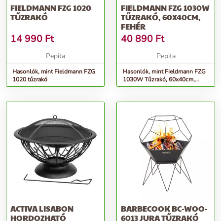
FIELDMANN FZG 1020
FIELDMANN FZG 1030W
TŰZRAKÓ
TŰZRAKÓ, 60X40CM,
FEHÉR
14 990
Ft
40 890
Ft
Pepita
Pepita
Hasonlók, mint Fieldmann FZG
Hasonlók, mint Fieldmann FZG
1020 tűzrakó
1030W Tűzrakó, 60x40cm,
Fehér
ACTIVA LISABON
BARBECOOK BC-WOO-
HORDOZHATÓ
6013 JURA TŰZRAKÓ