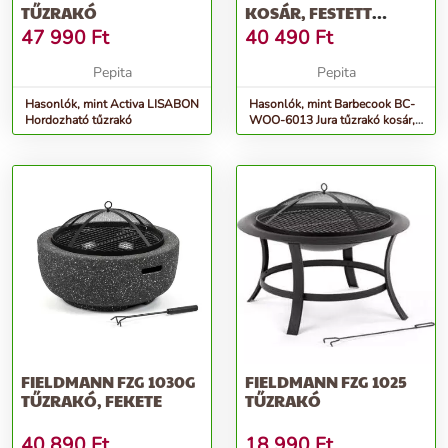
TŰZRAKÓ
KOSÁR, FESTETT
ACÉLLEMEZ,
47 990
Ft
40 490
Ft
60X60X75CM
Pepita
Pepita
Hasonlók, mint Activa LISABON
Hasonlók, mint Barbecook BC-
Hordozható tűzrakó
WOO-6013 Jura tűzrakó kosár,
festett acéllemez, 60x60x75cm
FIELDMANN FZG 1030G
FIELDMANN FZG 1025
TŰZRAKÓ, FEKETE
TŰZRAKÓ
40 890
Ft
18 990
Ft