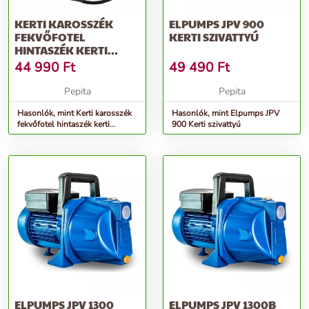
KERTI KAROSSZÉK
ELPUMPS JPV 900
FEKVŐFOTEL
KERTI SZIVATTYÚ
HINTASZÉK KERTI
FÜGGŐÁGY
44 990
Ft
49 490
Ft
Pepita
Pepita
Hasonlók, mint Kerti karosszék
Hasonlók, mint Elpumps JPV
fekvőfotel hintaszék kerti
900 Kerti szivattyú
függőágy
ELPUMPS JPV 1300
ELPUMPS JPV 1300B