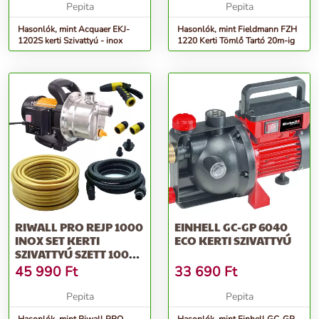
Pepita
Pepita
Hasonlók, mint Acquaer EKJ-
Hasonlók, mint Fieldmann FZH
1202S kerti Szivattyú - inox
1220 Kerti Tömlő Tartó 20m-ig
RIWALL PRO REJP 1000
EINHELL GC-GP 6040
INOX SET KERTI
ECO KERTI SZIVATTYÚ
SZIVATTYÚ SZETT 1000
W
45 990
Ft
33 690
Ft
Pepita
Pepita