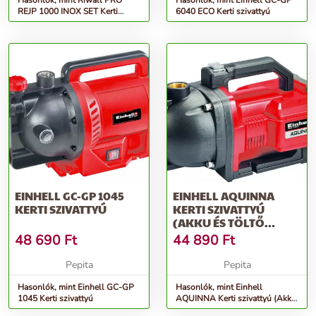
Hasonlók, mint Riwall PRO
Hasonlók, mint Einhell GC-GP
REJP 1000 INOX SET Kerti
6040 ECO Kerti szivattyú
szivattyú szett 1000 W
EINHELL GC-GP 1045
EINHELL AQUINNA
KERTI SZIVATTYÚ
KERTI SZIVATTYÚ
(AKKU ÉS TÖLTŐ
NÉLKÜL)
48 690
Ft
44 890
Ft
Pepita
Pepita
Hasonlók, mint Einhell GC-GP
Hasonlók, mint Einhell
1045 Kerti szivattyú
AQUINNA Kerti szivattyú (Akku
és töltő nélkül)