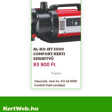
AL-KO JET 5000
COMFORT KERTI
SZIVATTYÚ
93 900
Ft
Pepita
Hasonlók, mint AL-KO Jet 5000
Comfort Kerti szivattyú
KertWeb.hu