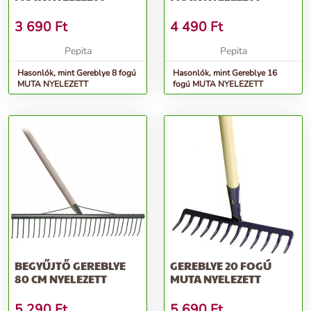
3 690
Ft
4 490
Ft
Pepita
Pepita
Hasonlók, mint Gereblye 8 fogú
Hasonlók, mint Gereblye 16
MUTA NYELEZETT
fogú MUTA NYELEZETT
BEGYŰJTŐ GEREBLYE
GEREBLYE 20 FOGÚ
80 CM NYELEZETT
MUTA NYELEZETT
5 290
Ft
5 690
Ft