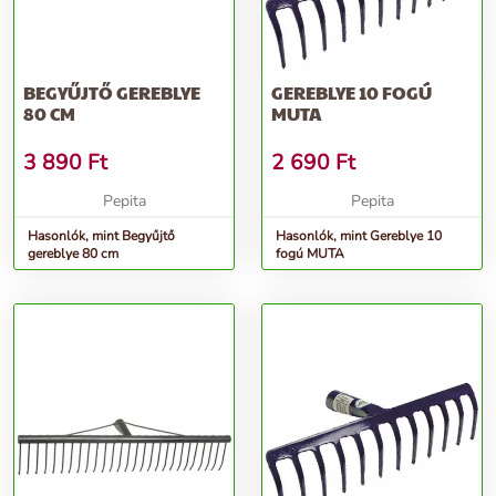
BEGYŰJTŐ GEREBLYE
GEREBLYE 10 FOGÚ
80 CM
MUTA
3 890
Ft
2 690
Ft
Pepita
Pepita
Hasonlók, mint Begyűjtő
Hasonlók, mint Gereblye 10
gereblye 80 cm
fogú MUTA