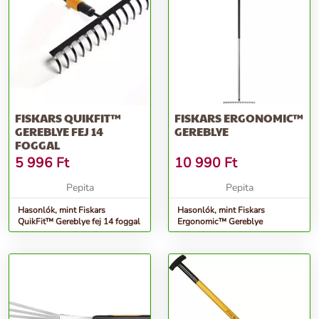
FISKARS QUIKFIT™
FISKARS ERGONOMIC™
GEREBLYE FEJ 14
GEREBLYE
FOGGAL
5 996
Ft
10 990
Ft
Pepita
Pepita
Hasonlók, mint Fiskars
Hasonlók, mint Fiskars
QuikFit™ Gereblye fej 14 foggal
Ergonomic™ Gereblye