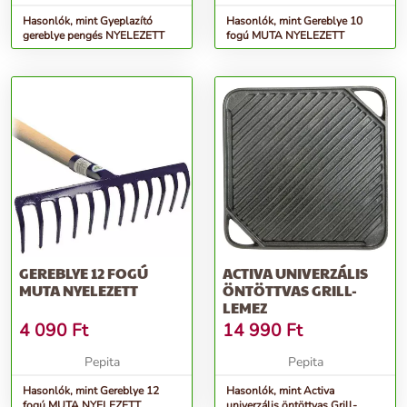
Hasonlók, mint Gyeplazító
Hasonlók, mint Gereblye 10
gereblye pengés NYELEZETT
fogú MUTA NYELEZETT
GEREBLYE 12 FOGÚ
ACTIVA UNIVERZÁLIS
MUTA NYELEZETT
ÖNTÖTTVAS GRILL-
LEMEZ
4 090
Ft
14 990
Ft
Pepita
Pepita
Hasonlók, mint Gereblye 12
Hasonlók, mint Activa
fogú MUTA NYELEZETT
univerzális öntöttvas Grill-