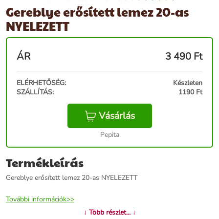
Gereblye erősített lemez 20-as
NYELEZETT
ÁR
3 490
Ft
ELÉRHETŐSÉG:
Készleten
SZÁLLÍTÁS:
1190 Ft
Vásárlás
Pepita
Termékleírás
Gereblye erősített lemez 20-as NYELEZETT
További információk>>
↓ Több részlet... ↓