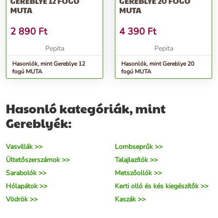
GEREBLYE 12 FOGÚ
GEREBLYE 20 FOGÚ
MUTA
MUTA
2 890
Ft
4 390
Ft
Pepita
Pepita
Hasonlók, mint Gereblye 12
Hasonlók, mint Gereblye 20
fogú MUTA
fogú MUTA
Hasonló kategóriák, mint
Gereblyék:
Vasvillák >>
Lombseprűk >>
Ültetőszerszámok >>
Talajlazítók >>
Sarabolók >>
Metszőollók >>
Hólapátok >>
Kerti olló és kés kiegészítők >>
Vödrök >>
Kaszák >>