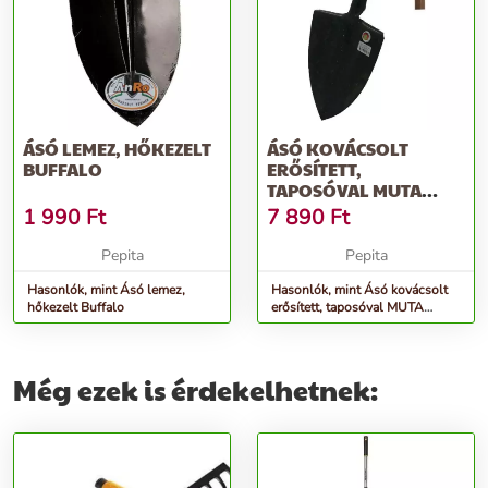
ÁSÓ LEMEZ, HŐKEZELT
ÁSÓ KOVÁCSOLT
BUFFALO
ERŐSÍTETT,
TAPOSÓVAL MUTA
&QUOT;T&QUOT;
1 990
Ft
7 890
Ft
NYÉLLEL
Pepita
Pepita
Hasonlók, mint Ásó lemez,
Hasonlók, mint Ásó kovácsolt
hőkezelt Buffalo
erősített, taposóval MUTA
&quot;T&quot; nyéllel
Még ezek is érdekelhetnek: