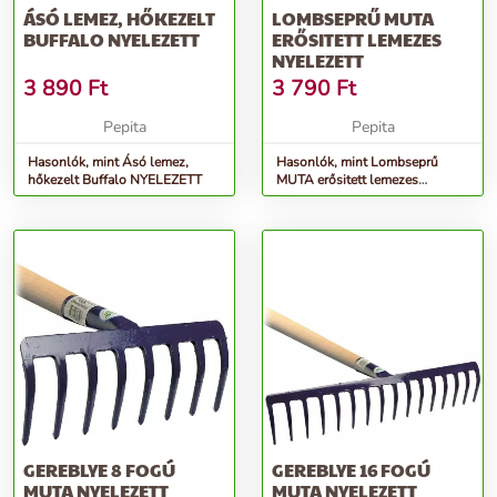
ÁSÓ LEMEZ, HŐKEZELT
LOMBSEPRŰ MUTA
BUFFALO NYELEZETT
ERŐSITETT LEMEZES
NYELEZETT
3 890
Ft
3 790
Ft
Pepita
Pepita
Hasonlók, mint Ásó lemez,
Hasonlók, mint Lombseprű
hőkezelt Buffalo NYELEZETT
MUTA erősitett lemezes
NYELEZETT
GEREBLYE 8 FOGÚ
GEREBLYE 16 FOGÚ
MUTA NYELEZETT
MUTA NYELEZETT