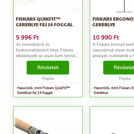
FISKARS QUIKFIT™
FISKARS ERGON
GEREBLYE FEJ 14 FOGGAL
GEREBLYE
5 996
Ft
10 990
Ft
Az innovációról és
A Fiskars könnyű kerti
funkcionalitásáról híres Fiskars
szerszámok olyan esz
elkötelezett az olyan kerti terméke
amelyek csökkentik a h
gyártására, melyek új
megkönyítik a kerti m
szabványokat teremtenek az
Részletek
Súlyuk csekély, a nyé
Részlete
ágazatban. Erős, könnyű, nagy
borítású alumínium, e
teljesítményű eszközök
Pepita
csepp alakú markolattal
Pepita
produktíva...
Hasonlók, mint Fiskars QuikFit™
Hasonlók, mint Fiskars
Gereblye fej 14 foggal
Gereblye