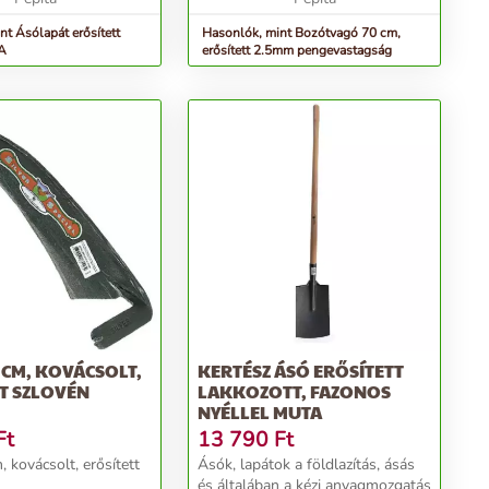
nt Ásólapát erősített
Hasonlók, mint Bozótvagó 70 cm,
A
erősített 2.5mm pengevastagság
 CM, KOVÁCSOLT,
KERTÉSZ ÁSÓ ERŐSÍTETT
T SZLOVÉN
LAKKOZOTT, FAZONOS
NYÉLLEL MUTA
Ft
13 790
Ft
 kovácsolt, erősített
Ásók, lapátok a földlazítás, ásás
és általában a kézi anyagmozgatás