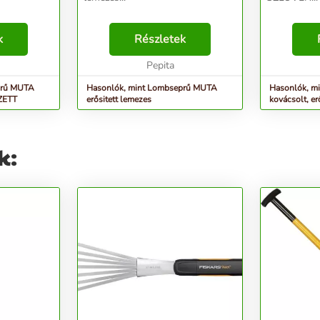
k
Részletek
Pepita
prű MUTA
Hasonlók, mint Lombseprű MUTA
Hasonlók, mi
EZETT
erősitett lemezes
kovácsolt, e
k: