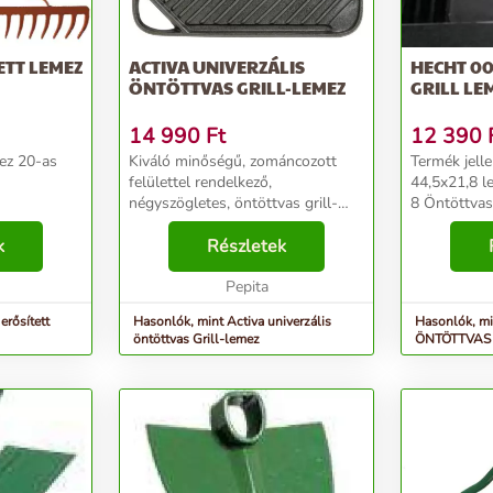
ETT LEMEZ
ACTIVA UNIVERZÁLIS
HECHT 0
ÖNTÖTTVAS GRILL-LEMEZ
GRILL LE
14 990
Ft
12 390
mez 20-as
Kiváló minőségű, zománcozott
Termék jelle
felülettel rendelkező,
44,5x21,8 l
négyszögletes, öntöttvas grill-
8 Öntöttvas g
lemez. Bármely, megfelelő méretű
k
grillhez használható. Kiválóan
Részletek
alkalmas hús, steak vagy zöldség
sütésére. Csökkenti ...
Pepita
erősített
Hasonlók, mint Activa univerzális
Hasonlók, m
öntöttvas Grill-lemez
ÖNTÖTTVAS 