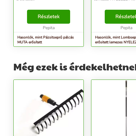
Részletek
Részlete
Pepita
Pepita
Hasonlók, mint Pázsitseprű pálcás
Hasonlók, mint Lombse
MUTA erősített
erősitett lemezes NYEL
Még ezek is érdekelhetne