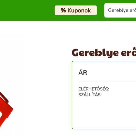
%
Kuponok
Gereblye erő
ÁR
ELÉRHETŐSÉG:
SZÁLLÍTÁS: