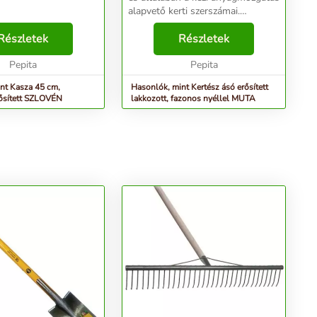
alapvető kerti szerszámai.
Kertrendezésre azonban
Részletek
kifejezetten kertész ásót érdemes
Részletek
választani. Ezeknek a
Pepita
szerszámoknak az a külö...
Pepita
nt Kasza 45 cm,
Hasonlók, mint Kertész ásó erősített
rősített SZLOVÉN
lakkozott, fazonos nyéllel MUTA