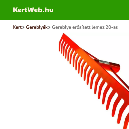
KertWeb.hu
Kert
Gereblyék
Gereblye erősített lemez 20-as