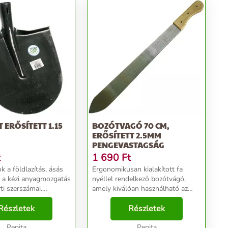
 ERŐSÍTETT 1.15
BOZÓTVAGÓ 70 CM,
ERŐSÍTETT 2.5MM
PENGEVASTAGSÁG
t
1 690
Ft
k a földlazítás, ásás
Ergonomikusan kialakított fa
n a kézi anyagmozgatás
nyéllel rendelkező bozótvágó,
ti szerszámai.
amely kiválóan használható az
ház körüli munkák
elburjánzott élő bozót irtására,
 virágok, bokrok, fák
Részletek
ritkítására. Jellemzői: - Erősített
Részletek
pengevastagság: 2,5 mm -
 me...
Pepita
Anyaga: kovácso...
Pepita