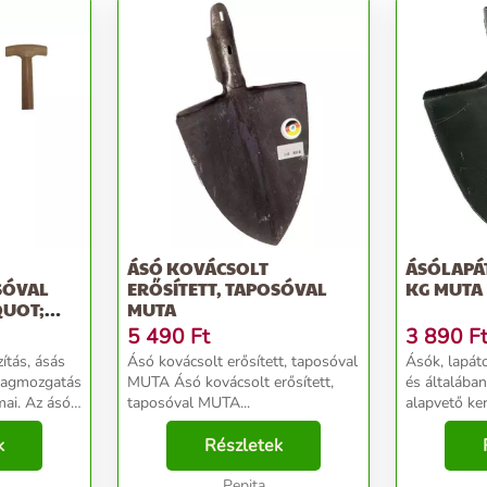
ÁSÓ KOVÁCSOLT
ÁSÓLAPÁT
SÓVAL
ERŐSÍTETT, TAPOSÓVAL
KG MUTA
QUOT;
MUTA
5 490
Ft
3 890
F
ítás, ásás
Ásó kovácsolt erősített, taposóval
Ásók, lapáto
nyagmozgatás
MUTA Ásó kovácsolt erősített,
és általába
z ásó
taposóval MUTA...
alapvető ker
everésére
Alkalmas a 
k
Részletek
elvégzésére,
erepe,
ültetésére. A földdarab
Pepita
elválasztása