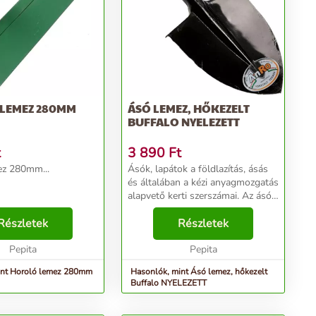
LEMEZ 280MM
ÁSÓ LEMEZ, HŐKEZELT
BUFFALO NYELEZETT
t
3 890
Ft
ez 280mm...
Ásók, lapátok a földlazítás, ásás
és általában a kézi anyagmozgatás
alapvető kerti szerszámai. Az ásó
a talaj lazítására és keverésére
Részletek
szolgáló eszköz, főleg
Részletek
kertművelésnél van szerepe,
Pepita
alkalmas a h...
Pepita
int Horoló lemez 280mm
Hasonlók, mint Ásó lemez, hőkezelt
Buffalo NYELEZETT