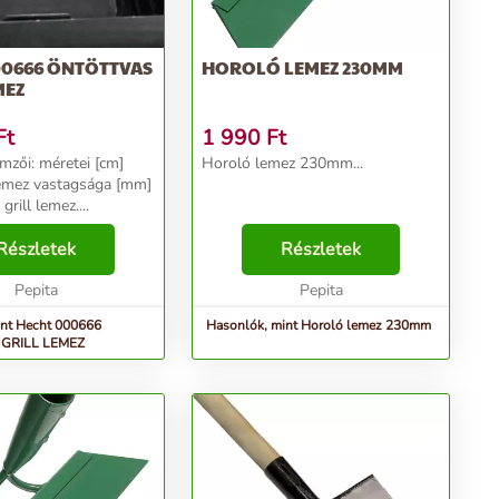
00666 ÖNTÖTTVAS
HOROLÓ LEMEZ 230MM
MEZ
Ft
1 990
Ft
mzői: méretei [cm]
Horoló lemez 230mm...
emez vastagsága [mm]
rill lemez....
Részletek
Részletek
Pepita
Pepita
int Hecht 000666
Hasonlók, mint Horoló lemez 230mm
GRILL LEMEZ