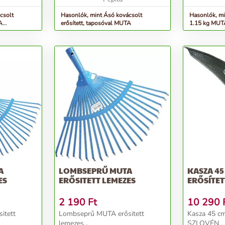
csolt
Hasonlók, mint Ásó kovácsolt
Hasonlók, mi
A
erősített, taposóval MUTA
1.15 kg MUT
A
LOMBSEPRŰ MUTA
KASZA 45
ES
ERŐSITETT LEMEZES
ERŐSÍTET
2 190
Ft
10 290
itett
Lombseprű MUTA erősitett
Kasza 45 cm,
lemezes...
SZLOVÉN...