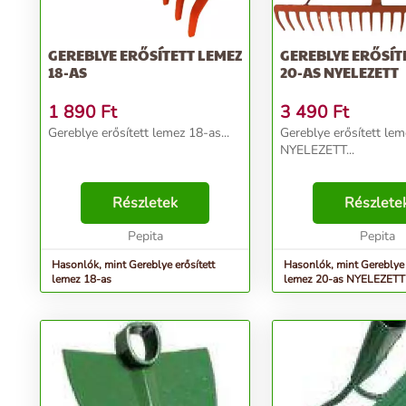
GEREBLYE ERŐSÍTETT LEMEZ
GEREBLYE ERŐSÍT
18-AS
20-AS NYELEZETT
1 890
Ft
3 490
Ft
Gereblye erősített lemez 18-as...
Gereblye erősített le
NYELEZETT...
Részletek
Részlete
Pepita
Pepita
Hasonlók, mint Gereblye erősített
Hasonlók, mint Gereblye 
lemez 18-as
lemez 20-as NYELEZETT