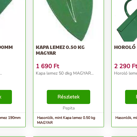
190MM
KAPA LEMEZ 0.50 KG
HOROLÓ 
MAGYAR
1 690
Ft
2 290
F
.
Kapa lemez 50 dkg MAGYAR...
Horoló lem
k
Részletek
Pepita
lemez 190mm
Hasonlók, mint Kapa lemez 0.50 kg
Hasonlók, m
MAGYAR