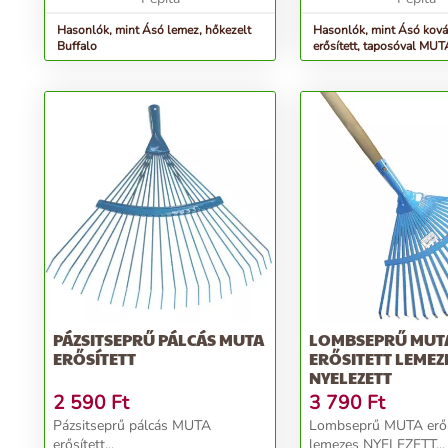
Hasonlók, mint Ásó lemez, hőkezelt
Hasonlók, mint Ásó ková
Buffalo
erősített, taposóval MUT
&quot;T&quot; nyéllel
PÁZSITSEPRŰ PÁLCÁS MUTA
LOMBSEPRŰ MUT
ERŐSÍTETT
ERŐSITETT LEMEZ
NYELEZETT
2 590
Ft
3 790
Ft
Pázsitseprű pálcás MUTA
Lombseprű MUTA erős
erősített...
lemezes NYELEZETT...