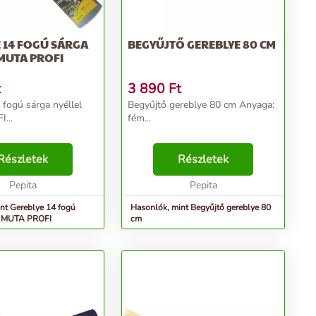
 14 FOGÚ SÁRGA
BEGYŰJTŐ GEREBLYE 80 CM
MUTA PROFI
t
3 890
Ft
 fogú sárga nyéllel
Begyűjtő gereblye 80 cm Anyaga:
...
fém...
Részletek
Részletek
Pepita
Pepita
nt Gereblye 14 fogú
Hasonlók, mint Begyűjtő gereblye 80
el MUTA PROFI
cm