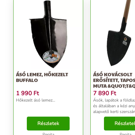
ÁSÓ LEMEZ, HŐKEZELT
ÁSÓ KOVÁCSOLT
BUFFALO
ERŐSÍTETT, TAPO
MUTA &QUOT;T&
NYÉLLEL
1 990
Ft
7 890
Ft
Hőkezelt ásó lemez...
Ásók, lapátok a földlaz
és általában a kézi a
alapvető kerti szerszámai. A
a talaj lazítására és k
Részletek
szolgáló eszköz, főleg
Részlete
kertművelésnél van sz
Pepita
alkalmas a h...
Pepita