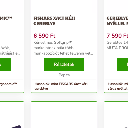
OMIC™
FISKARS XACT KÉZI
GEREBLYE
GEREBLYE
NYÉLLEL 
6 590
Ft
7 590
F
Kényelmes Softgrip™
Gereblye 14
közök,
markolatnak hála több
MUTA PROFI
átfájást és
munkapozíciót lehet felvenni vele.
unkát.
Hosszú nyéllel a hatékony
l műanyag
k
munkavégzésért, rozsdamentes
Részletek
rgonomikus,
acél fej 7 foggal. Akasztólyukkal a
....
praktikus és helytakarékos tár...
Pepita
 Ergonomic™
Hasonlók, mint FISKARS Xact kézi
Hasonlók, mi
gereblye
sárga nyéll