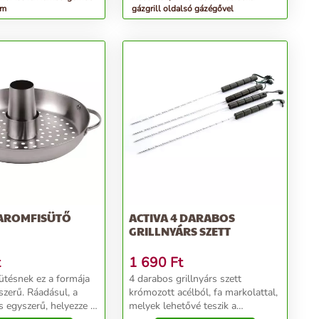
cm
gázgrill oldalsó gázégővel
BAROMFISÜTŐ
ACTIVA 4 DARABOS
GRILLNYÁRS SZETT
t
1 690
Ft
ütésnek ez a formája
4 darabos grillnyárs szett
zerű. Ráadásul, a
krómozott acélból, fa markolattal,
s egyszerű, helyezze a
melyek lehetővé teszik a