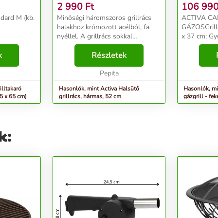
2 990
Ft
106 99
ndard M (kb.
Minőségi háromszoros grillrács
ACTIVA CA
halakhoz krómozott acélból, fa
GÁZOSGrille
nyéllel. A grillrács sokkal
x 37 cm; Gyú
könnyebbé teszi a hal
gyújtással; 
k
megfordítását és kezelését
Részletek
rozsdamente
grillezés közben.&nbsp;...
8,7 kW; Olda
Pepita
alumíniumozo
illtakaró
Hasonlók, mint Activa Halsütő
Hasonlók, min
5 x 65 cm)
grillrács, hármas, 52 cm
gázgrill - fek
k: