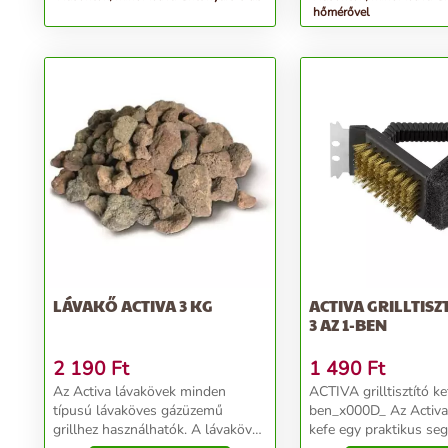
hőmérővel
LÁVAKŐ ACTIVA 3 KG
ACTIVA GRILLTISZ
3 AZ 1-BEN
2 190
Ft
1 490
Ft
Az Activa lávakövek minden
ACTIVA grilltisztító ke
típusú lávaköves gázüzemű
ben_x000D_ Az Activa g
grillhez használhatók. A lávakövek
kefe egy praktikus seg