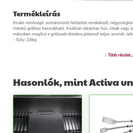
Termékleírás
Kiváló minőségű, zománcozott felülettel rendelkező, négyszöglete
méretű grillhez használható. Kiválóan alkalmas hús, steak vagy z
miközben megőrzi a grillezett ételekre jellemző teljes aromát. Je
- Súly: 2,6kg
További információk>>
↓ Több részlet...
Hasonlók, mint Activa uni