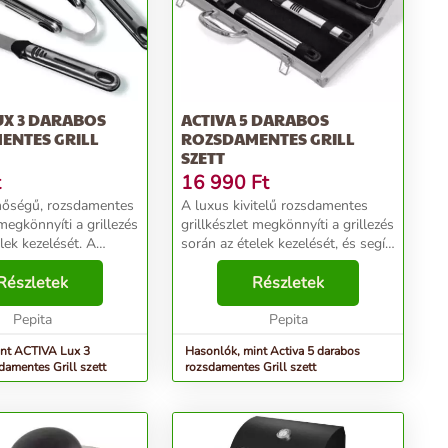
UX 3 DARABOS
ACTIVA 5 DARABOS
ENTES GRILL
ROZSDAMENTES GRILL
SZETT
t
16 990
Ft
nőségű, rozsdamentes
A luxus kivitelű rozsdamentes
 megkönnyíti a grillezés
grillkészlet megkönnyíti a grillezés
lek kezelését. A
során az ételek kezelését, és segít
 rozsdamentes acélból
fenntartani a grill rácsok
így nagyon sokáig
Részletek
tisztaságát. A kiegészítők
Részletek
szolgálni. Az eszközök
rozsdamentes acélból készülnek,
Pepita
így nagyon ...
Pepita
int ACTIVA Lux 3
Hasonlók, mint Activa 5 darabos
damentes Grill szett
rozsdamentes Grill szett