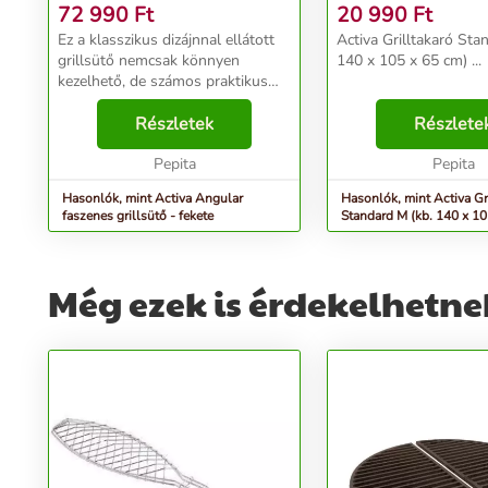
72 990
Ft
20 990
Ft
Ez a klasszikus dizájnnal ellátott
Activa Grilltakaró Sta
grillsütő nemcsak könnyen
140 x 105 x 65 cm) ...
kezelhető, de számos praktikus
tartozékkal is rendelkezik. A
grillsütő fémfelülete minőségi
Részletek
Részlete
hőálló festékkel, a nagy, osztott
grillrács zom...
Pepita
Pepita
Hasonlók, mint Activa Angular
Hasonlók, mint Activa Gr
faszenes grillsütő - fekete
Standard M (kb. 140 x 10
Még ezek is érdekelhetne