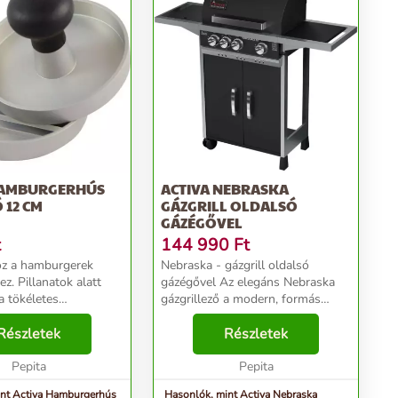
HAMBURGERHÚS
ACTIVA NEBRASKA
 12 CM
GÁZGRILL OLDALSÓ
GÁZÉGŐVEL
t
144 990
Ft
öz a hamburgerek
Nebraska - gázgrill oldalsó
ez. Pillanatok alatt
gázégővel Az elegáns Nebraska
 a tökéletes
gázgrillező a modern, formás
ma
dizájnjával akár 10 személy
ak köszönhetően,
Részletek
számára is elegendő
Részletek
yszerre készül el, így
ételmennyiséggel képes
 kiszámítható a süt...
Pepita
élvezetesebbé tenni a kerti
Pepita
partikat. ...
int Activa Hamburgerhús
Hasonlók, mint Activa Nebraska