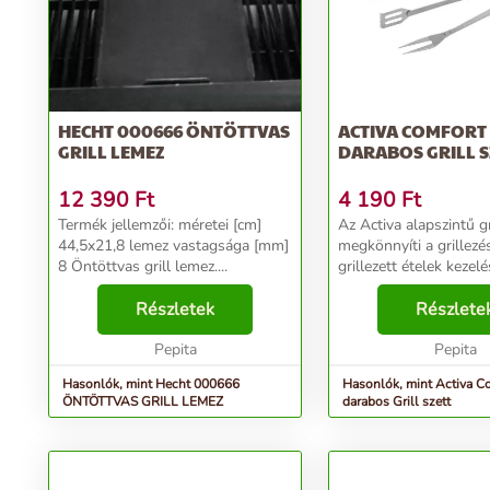
HECHT 000666 ÖNTÖTTVAS
ACTIVA COMFORT 
GRILL LEMEZ
DARABOS GRILL S
12 390
Ft
4 190
Ft
Termék jellemzői: méretei [cm]
Az Activa alapszintű gr
44,5x21,8 lemez vastagsága [mm]
megkönnyíti a grillezé
8 Öntöttvas grill lemez....
grillezett ételek kezelé
eszközök rozsdamente
Részletek
készülnek, így hosszú 
Részlete
kiszolgálják Önt. Az e
Pepita
modern, kidol...
Pepita
Hasonlók, mint Hecht 000666
Hasonlók, mint Activa C
ÖNTÖTTVAS GRILL LEMEZ
darabos Grill szett