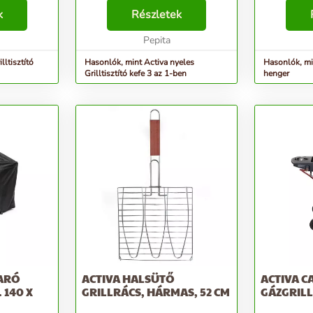
 egyetlen
grillezésnél sem. Praktikus,
baromfit kö
 ellenére,
k
hosszú nyéllel rendelkezik, és
Részletek
azután tegye
a formája,
három funkciót egyesít. A durvább
hogy a baro
szennyeződésekre sz...
Pepita
r...
lltisztító
Hasonlók, mint Activa nyeles
Hasonlók, mi
Grilltisztító kefe 3 az 1-ben
henger
KARÓ
ACTIVA HALSÜTŐ
ACTIVA C
 140 X
GRILLRÁCS, HÁRMAS, 52 CM
GÁZGRILL