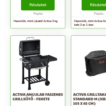
átveszik a hőt az égőfejekből, és
amely nem hiányozhat
átadják a nyersanyagoknak. A
Részletek
grillezőnél sem. Annak
Részlete
pórusok felszívják a lecsöpögő
hogy nagyon kompakt 
zsiradékot. A maga...
Pepita
...
Pepita
Hasonlók, mint Lávakő Activa 3 kg
Hasonlók, mint Activa Gri
kefe 3 az 1-ben
ACTIVA ANGULAR FASZENES
ACTIVA GRILLTA
GRILLSÜTŐ - FEKETE
STANDARD M (KB.
105 X 65 CM)