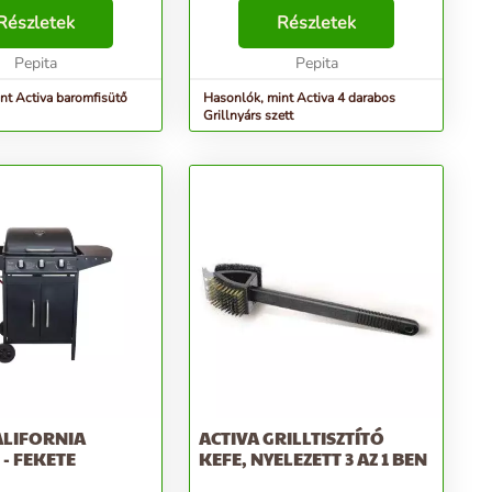
zvetlenül a hengerre,
legkülönfélébb nyársételek
 a grillrácsra. Előnye,
Részletek
elkészítését: hús, darált hús,
Részletek
mfi tökéletesen átsül,
zöldség, gyümölcs… - csak a
Pepita
Pepita
fantáziáján múlik. Jellemz...
nt Activa baromfisütő
Hasonlók, mint Activa 4 darabos
Grillnyárs szett
ALIFORNIA
ACTIVA GRILLTISZTÍTÓ
 - FEKETE
KEFE, NYELEZETT 3 AZ 1 BEN