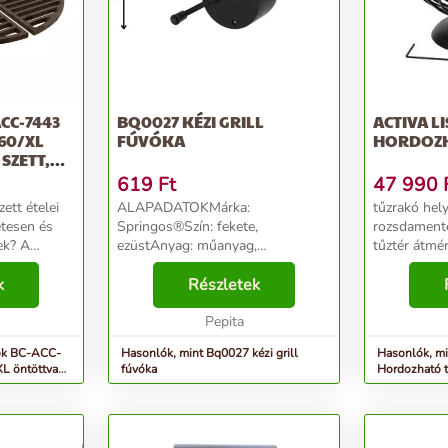
CC-7443
BQ0027 KÉZI GRILL
ACTIVA L
60/XL
FÚVÓKA
HORDOZH
SZETT,
619
Ft
47 990
zett ételei
ALAPADATOKMárka:
tűzrakó hel
etesen és
Springos®Szín: fekete,
rozsdamente
ek? A
ezüstAnyag: műanyag,
tűztér átmérője:
443 Kamal
rozsdamentes acélTeljes hossz:
az ősidők ó
as rács
k
24,5 cmTeljes magasság: 8
Részletek
hozzátartoz
óra váltja,
cmTeljes szélesség: 7,5 cm
kialakításáho
(szélesség fogantyú nélkül: 4,5
Pepita
cm)Önszerelhető alkatré...
ok BC-ACC-
Hasonlók, mint Bq0027 kézi grill
Hasonlók, m
L öntöttvas
fúvóka
Hordozható 