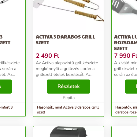
3
ACTIVA 3 DARABOS GRILL
ACTIVA L
ZETT
SZETT
ROZSDAM
SZETT
2 490
Ft
7 990
F
illkészlete
Az Activa alapszintű grillkészlete
A kiváló mi
s során a
megkönnyíti a grillezés során a
grillkészlet
sét. Az
grillezett ételek kezelését. Az
során az éte
s acélból
eszközök rozsdamentes acélból
kiegészítők
ideig
k
készülnek, szép, rusztikus, fából
Részletek
készülnek, 
szközök
készült fogantyúval rendelkeznek.
fogják Önt 
A ...
Pepita
nagyon...
omfort 3
Hasonlók, mint Activa 3 darabos Grill
Hasonlók, m
szett
darabos rozs