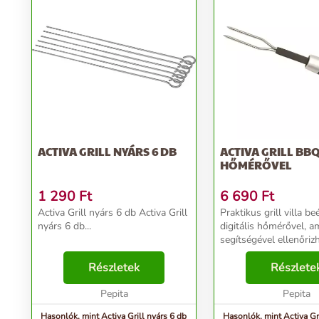
ACTIVA GRILL NYÁRS 6 DB
ACTIVA GRILL BBQ
HŐMÉRŐVEL
1 290
Ft
6 690
Ft
Activa Grill nyárs 6 db Activa Grill
Praktikus grill villa be
nyárs 6 db...
digitális hőmérővel, a
segítségével ellenőrizh
grillezett hús belső h
Részletek
illetve az átsütöttség 
Részlete
(well done, medium, m
Pepita
rare). A...
Pepita
Hasonlók, mint Activa Grill nyárs 6 db
Hasonlók, mint Activa Gr