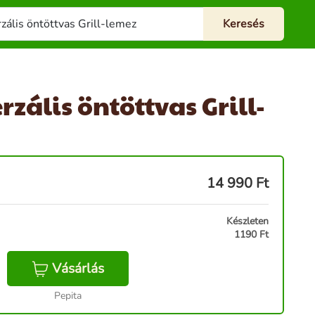
rzális öntöttvas Grill-
14 990
Ft
Készleten
1190 Ft
Vásárlás
Pepita