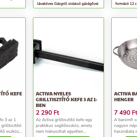
lávaköves Gázgrill oldalsó gázégővel
formázó 12 
TÍTÓ KEFE
ACTIVA NYELES
ACTIVA 
GRILLTISZTÍTÓ KEFE 3 AZ 1-
HENGER
BEN
2 290
Ft
7 490
F
fe 3 az 1
Az Activa grilltisztító kefe egy
A baromfi s
rilltisztító
praktikus segítőeszköz, amely
nagyon néps
ítő eszköz,
nem hiányozhat egyetlen
használata i