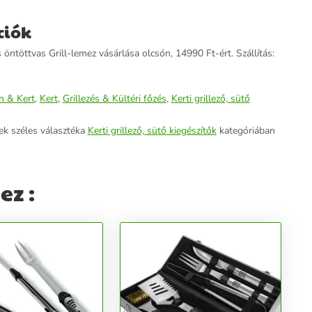
ciók
s öntöttvas Grill-lemez vásárlása olcsón, 14990 Ft-ért. Szállítás:
n & Kert
,
Kert
,
Grillezés & Kültéri főzés
,
Kerti grillező, sütő
ek széles választéka
Kerti grillező, sütő kiegészítők
kategóriában
ez :