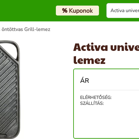
%
Kuponok
s öntöttvas Grill-lemez
Activa unive
lemez
ÁR
ELÉRHETŐSÉG:
SZÁLLÍTÁS: