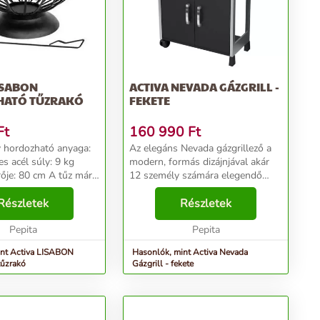
ISABON
ACTIVA NEVADA GÁZGRILL -
ATÓ TŰZRAKÓ
FEKETE
Ft
160 990
Ft
y hordozható anyaga:
Az elegáns Nevada gázgrillező a
s acél súly: 9 kg
modern, formás dizájnjával akár
 80 cm A tűz már
12 személy számára elegendő
ta lenyűgözi az embert,
ételmennyiséggel képes
ik a kellemes hangulat
Részletek
élvezetesebbé tenni a kerti
Részletek
z, a barátokkal val...
partikat. A grillezőt a német Activa
Pepita
cég minden szükséges...
Pepita
int Activa LISABON
Hasonlók, mint Activa Nevada
tűzrakó
Gázgrill - fekete