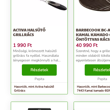
ACTIVA HALSÜTŐ
BARBECOOK BC-A
GRILLRÁCS
KAMAL KAMADO 
ÖNTÖTTVAS RÁCS 
2D...
1 990
Ft
40 990
Ft
Minőségi, krómozott halsütő
Szeretné, hogy a grille
grillrács fa nyéllel. Használata
minden oldalról tökél
lényegesen megkönnyíti a hal
egyenletesen átsüljen
grillezését és annak forgatását.
Barbecook BC-ACC-7
Jellemzők: - Anyaga: Krómozott -
Részletek
kamado 60/XL öntöttv
Részlete
Nyél anyaga: Fa - Súly: 0,2kg...
szettje ezt a vágyát val
Pepita
biztosítva, hog...
Pepita
Hasonlók, mint Activa halsütő
Hasonlók, mint Barbeco
Grillrács
7443 Kamal kamado 60/X
rács szett, 2d...