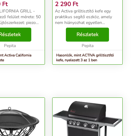
0
Ft
2 290
Ft
LIFORNIA GRILL -
Az Activa grilltisztító kefe egy
ző felület mérete: 50
praktikus segítő eszköz, amely
jtószerkezet: piezo
nem hiányozhat egyetlen
Égőfejek száma: 3,
grillezőnél sem. Praktikus, hosszú
s acél; Teljesítmény:
Részletek
nyéllel rendelkezik, és három
Részletek
lsó égőfej: igen,
funkciót egyesít. A durvább
tt ...
Pepita
szennyeződésekre sz...
Pepita
t Activa California
Hasonlók, mint ACTIVA grilltisztító
ete
kefe, nyelezett 3 az 1 ben