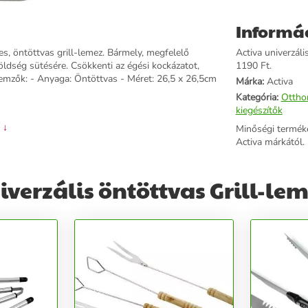
Informá
s, öntöttvas grill-lemez. Bármely, megfelelő
Activa univerzáli
öldség sütésére. Csökkenti az égési kockázatot,
1190 Ft.
llemzők: - Anyaga: Öntöttvas - Méret: 26,5 x 26,5cm
Márka:
Activa
Kategória:
Ottho
kiegészítők
 ↓
Minőségi termék
Activa márkától.
verzális öntöttvas Grill-lem