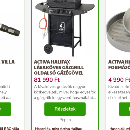
 VILLA
ACTIVA HALIFAX
ACTIVA 
LÁVAKÖVES GÁZGRILL
FORMÁZÓ
OLDALSÓ GÁZÉGŐVEL
81 990
Ft
4 990
F
épített
A lávaköves grillezők nagyon
Kiváló eszk
mely
közkedveltek, mivel hogy egyesítik
elkészítéséh
eti a
a gázgrillek egyszerű használatát
elkészítheti
őmérséklet,
a faszenes grillezés hangulatával;
hamburgert. Egyfor
állapotát
k
A természetes lávakövek gyorsan
Részletek
nagyságukn
edium rare,
közvetítik a hőt az égőfejektől a ...
mindegyik eg
Pepita
pontosabban
ill BBQ villa
Hasonlók, mint Activa Halifax
Hasonlók, m