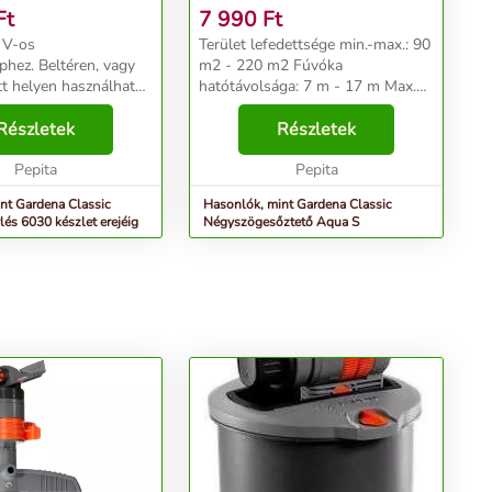
Ft
7 990
Ft
 V-os
Terület lefedettsége min.-max.: 90
phez. Beltéren, vagy
m2 - 220 m2 Fúvóka
en használható.
hatótávolsága: 7 m - 17 m Max.
lat a szelepekkel.
öntözési szélesség: 13 m Fagyálló
nt max. 3 program
Részletek
és UV-álló Vízcsatlakozásnál
Részletek
Az öntözési idő 10 –
beépített szűrő, ami kivehető és
t központilag...
Pepita
csap alatt egyszerű...
Pepita
nt Gardena Classic
Hasonlók, mint Gardena Classic
lés 6030 készlet erejéig
Négyszögesőztető Aqua S