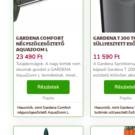
GARDENA COMFORT
GARDENA T 200 
NÉGYSZÖGESŐZTETŐ
SÜLLYESZTETT ES
AQUAZOOM L
23 490
Ft
11 590
Ft
Tulajdonságok: A nagy kertek nem
A Gardena Sprinklers
okoznak gondot a GARDENA
képező Gardena T 200
AquaZoom L termékének, mivel
esőztető kitűnően alk
ezt a négyszögesőztetőt 28-350
közepes méretű gyepf
m2 nagyságú területekre
Részletek
öntözésére 200 m²-ig.
Részlete
tervezték. Ekkora helyen
turbinás esőztető kom
természetesen nagyon fontos az
Pepita
T 100 és 380 tur...
Pepita
e...
Hasonlók, mint Gardena Comfort
Hasonlók, mint Gardena 
négyszögesőztető AquaZoom L
turbinás süllyesztett Eső