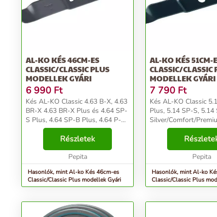
AL-KO KÉS 46CM-ES
AL-KO KÉS 51CM-
CLASSIC/CLASSIC PLUS
CLASSIC/CLASSIC 
MODELLEK GYÁRI
MODELLEK GYÁRI
6 990
Ft
7 790
Ft
Kés AL-KO Classic 4.63 B-X, 4.63
Kés AL-KO Classic 5.
BR-X 4.63 BR-X Plus és 4.64 SP-
Plus, 5.14 SP-S, 5.14
S Plus, 4.64 SP-B Plus, 4.64 P-S,
Silver/Comfort/Premiu
4.64 SP-S-hez
Edition/Powerline
Silver/Comfort/Premium/Highline/Highline
Részletek
51/52/520/5200/5204
Részlete
Edition/Powerline
típusokhoz/gyári modell
46/470/4700/4704 típusokhoz/...
Pepita
Pepita
Hasonlók, mint Al-ko Kés 46cm-es
Hasonlók, mint Al-ko K
Classic/Classic Plus modellek Gyári
Classic/Classic Plus mod