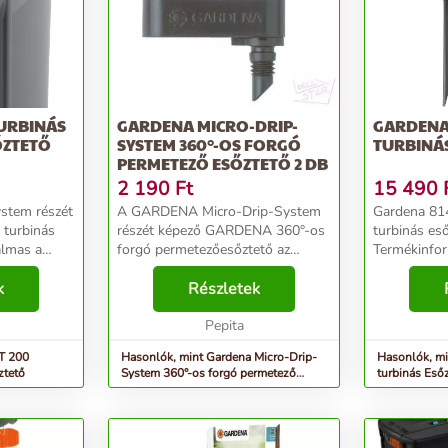
TURBINÁS
GARDENA MICRO-DRIP-
GARDENA
ŐZTETŐ
SYSTEM 360°-OS FORGÓ
TURBINÁ
PERMETEZŐ ESŐZTETŐ 2 DB
2 190
Ft
15 490
ystem részét
A GARDENA Micro-Drip-System
Gardena 81
 turbinás
részét képező GARDENA 360°-os
turbinás es
almas a
forgó permetezőesőztető az
Termékinformáció
elületek
ágyások felületfedő, permetező
turbinás es
 A T 200
k
esőztetésére szolgál. A
Részletek
leszúrótüskével. A
binálható a
hatótávolsága kb. 3,5 méter.
Comfort tur
Hosszabbítócső (cikkszám:
Pepita
segítségéve
1377-...
gyepét. Erős.
T 200
Hasonlók, mint Gardena Micro-Drip-
Hasonlók, mi
ztető
System 360°-os forgó permetező
turbinás Eső
Esőztető 2 db