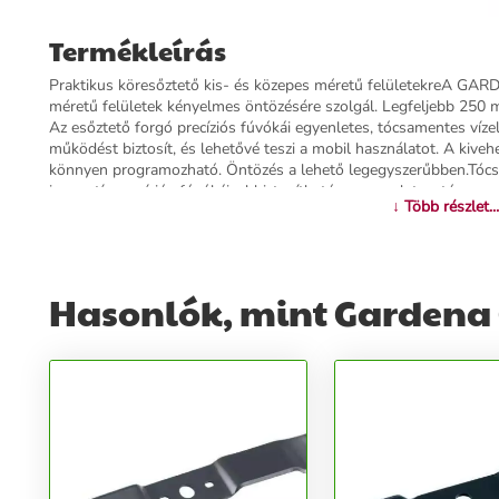
Termékleírás
Praktikus köresőztető kis- és közepes méretű felületekreA GAR
méretű felületek kényelmes öntözésére szolgál. Legfeljebb 250 m
Az esőztető forgó precíziós fúvókái egyenletes, tócsamentes vízel
működést biztosít, és lehetővé teszi a mobil használatot. A kive
könnyen programozható. Öntözés a lehető legegyszerűbben.Tóc
innovatív precíziós fúvókáival biztosítható az egyenletes, tócsame
↓ Több részlet...
szilárd talp lejtőn vagy egyenetlen terepen is nagy stabilitást biz
használatát.Egyszerű karbantartásA beépített szennyszűrőnek k
tisztítása.
Hasonlók, mint Gardena 
További információk>>