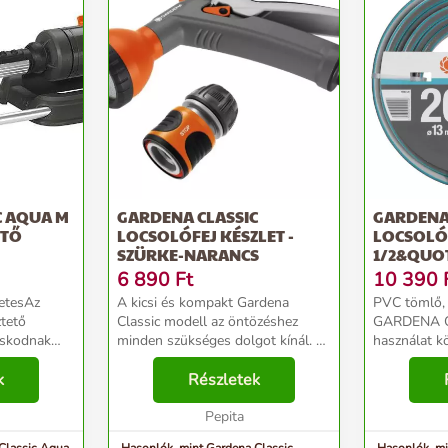
C AQUA M
GARDENA CLASSIC
GARDENA 
ETŐ
LOCSOLÓFEJ KÉSZLET -
LOCSOL
SZÜRKE-NARANCS
1/2&QUOT
6 890
Ft
10 390
letesAz
A kicsi és kompakt Gardena
PVC tömlő,
tető
Classic modell az öntözéshez
GARDENA Cl
oskodnak
minden szükséges dolgot kínál. A
használat k
sen és nagy
Gardena finom szórópisztoly puha
minőségi a
k a gyepet
k
műanyag alkatrészeket tartalmaz
Részletek
köszönhető
. Ennek
és kényelmesen fekszik a kézbe.
tartalmaz ká
ulnak ...
Finom permetév...
Pepita
(ftalátokat
természete..