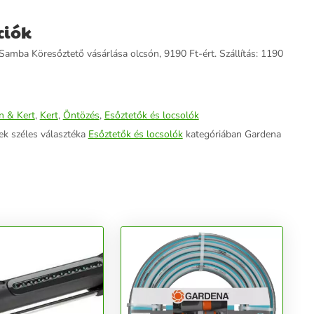
ciók
Samba Köresőztető vásárlása olcsón, 9190 Ft-ért. Szállítás: 1190
n & Kert
,
Kert
,
Öntözés
,
Esőztetők és locsolók
ek széles választéka
Esőztetők és locsolók
kategóriában Gardena