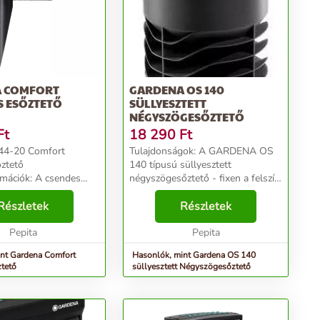
 COMFORT
GARDENA OS 140
S ESŐZTETŐ
SÜLLYESZTETT
NÉGYSZÖGESŐZTETŐ
Ft
18 290
Ft
44-20 Comfort
Tulajdonságok: A GARDENA OS
őztető
140 típusú süllyesztett
k: A csendes
négyszögesőztető - fixen a felszín
őztető műanyag
alá telepítve - négyzet és
 GARDENA
Részletek
négyszög alakú területek
Részletek
binás esőztető
öntözésére ideális 2 - 140 m2
l csendesen öntözheti
Pepita
között. Csatlakoztatható a GAR...
Pepita
..
nt Gardena Comfort
Hasonlók, mint Gardena OS 140
ztető
süllyesztett Négyszögesőztető