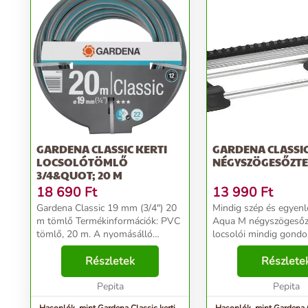
GARDENA CLASSIC KERTI
GARDENA CLASSI
LOCSOLÓTÖMLŐ
NÉGYSZÖGESŐZT
3/4&QUOT; 20 M
18 690
Ft
13 990
Ft
Gardena Classic 19 mm (3/4") 20
Mindig szép és egyen
m tömlő Termékinformációk: PVC
Aqua M négyszögesőz
tömlő, 20 m. A nyomásálló
locsolói mindig gond
GARDENA Classic tömlő
arról, hogy egyenlete
használat közben megtartja alakját
Részletek
pontossággal öntözzé
Részlete
minőségi alapanyagának
110–250 m2 területen
köszönhetően, mely nem tart...
Pepita
köszönhetően nem alak
Pepita