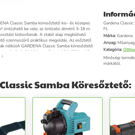
Informá
DENA Classic Samba köresőztető kis- és közepes
Gardena Classic 
² öntözhető be vele; az öntözési átmérő 3-18 m.
Ft.
osztást biztosítanak. A stabil alap megbízható
Márka:
Gardena
hető szennyszűrő praktikus megoldás. Az esőztető
Anyag:
Műanyag
sák nélkülA GARDENA Classic Samba köresőztető
Kategória:
Ottho
ntes öntözés.Mobil használat stabil leállítássalA
 ↓
tosítanak, lehetővé téve az esőztető mobil
Minőségi termék
öszönhetően különösen egyszerű az esőztető
márkától.
Classic Samba Köresőztető: