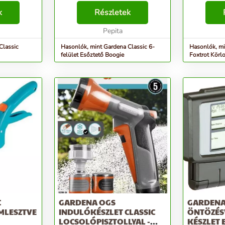
et
felhasználási lehetősége van: kör:
felületek ön
k
o max. 10 m / 80 m2; félkör: r =
Részletek
különösen e
lületek
max. 8 m / 100 m2; négyzet: max.
képződnek t
 Classic
...
Pepita
kör átmérője 
 egy GAR...
Classic
Hasonlók, mint Gardena Classic 6-
Hasonlók, mi
felület Esőztető Boogie
Foxtrot Körl
C
GARDENA OGS
GARDENA
MLESZTVE
INDULÓKÉSZLET CLASSIC
ÖNTÖZÉS
LOCSOLÓPISZTOLLYAL -
KÉSZLET 