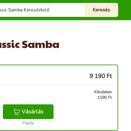
assic Samba
9 190
Ft
Készleten
1190 Ft
Vásárlás
Pepita