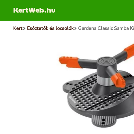
KertWeb.hu
Kert
Esőztetők és locsolók
Gardena Classic Samba K