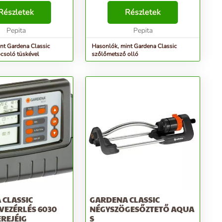
tözésére. Vízelosztása
precíziós élezés Alsó kés:
gyenletes, így nem
Részletek
rozsdamentes acél
Részletek
ócsák. A beöntözött
Tapadásmentes bevonattal
legfeljeb...
Pepita
ellátott felső késl és
Pepita
rozsdamentes acélbó...
nt Gardena Classic
Hasonlók, mint Gardena Classic
ocsoló tüskével
szőlőmetsző olló
 CLASSIC
GARDENA CLASSIC
VEZÉRLÉS 6030
NÉGYSZÖGESŐZTETŐ AQUA
EREJÉIG
S