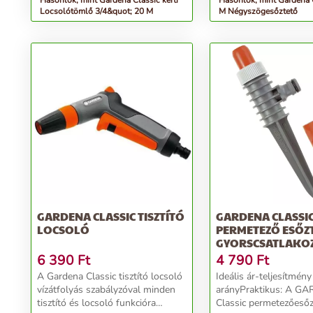
Hasonlók, mint Gardena Classic kerti
Hasonlók, mint Gardena 
Locsolótömlő 3/4&quot; 20 M
M Négyszögesőztető
GARDENA CLASSIC TISZTÍTÓ
GARDENA CLASSI
LOCSOLÓ
PERMETEZŐ ESŐZ
GYORSCSATLAKO
6 390
Ft
4 790
Ft
A Gardena Classic tisztító locsoló
Ideális ár-teljesítmény
vízátfolyás szabályzóval minden
arányPraktikus: A G
tisztító és locsoló funkcióra
Classic permetezőeső