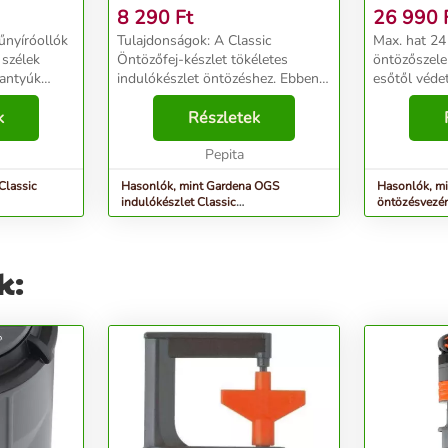
SZÜRKE-NARANCS
8 290
Ft
26 990
nyíróollók
Tulajdonságok: A Classic
Max. hat 24
 szélek
Öntözőfej-készlet tökéletes
öntözőszele
gantyúk
indulókészlet öntözéshez. Ebben a
esőtől védett hely
gyszerű
készletben megtalálható az
Kábelkapcso
A
k
összes Original GARDENA
Részletek
Szelepenké
System szerelvény és egy Classic
lehetséges. 
ek
tisztító locsolópisztoly, am...
Pepita
200 % közöt
Classic
Hasonlók, mint Gardena OGS
Hasonlók, mi
indulókészlet Classic
öntözésvezér
Locsolópisztollyal - szürke-narancs
k: