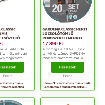
 CLASSIC
GARDENA CLASSIC KERTI
M S
LOCSOLÓTÖMLŐ
GESŐZTETŐ
RENDSZERELEMEKKEL
1/2&QUOT; 20 M
Ft
17 890
Ft
ARDENA
A csomag GARDENA Classic
 terméke mindent
tömlőt és számos GARDENA
gyep megbízható
rendszerelemet tartalmaz. A
z szükséges. 9–150
nyomásálló tömlő, mely kiváló
 területekre
Részletek
minőségű szövete miatt
Részletek
; egyenletesen és
formatartó, nem tartalmaz káros
töz, ami
Pepita
lágyítókat (ftalátokat), valamint
Pepita
zza a p...
neh...
nt Gardena Classic
Hasonlók, mint Gardena Classic kerti
Négyszögesőztető
Locsolótömlő rendszerelemekkel
1/2&quot; 20 M