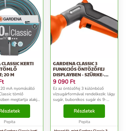
CLASSIC KERTI
GARDENA CLASSIC 3
ÓTÖMLŐ
FUNKCIÓS ÖNTÖZŐFEJ
; 20 M
DISPLAYBEN - SZÜRKE-
NARANCS
Ft
9 090
Ft
 20 mA nyomásálló
Ez az öntözőfej 3 különböző
assic tömlő
vízsugárformával rendelkezik: lágy
özben megtartja alakját
sugár, buborékos sugár és 9-
lapanyagának
pontos erős sugár. Használhatod
en, mely nem
Részletek
öntözéshez, pl. felületekre (lágy
Részletek
ros lágyítókat
sugár), cserepes növényekre
) és nehézfémeket és
Pepita
(buborékos sugá...
Pepita
.