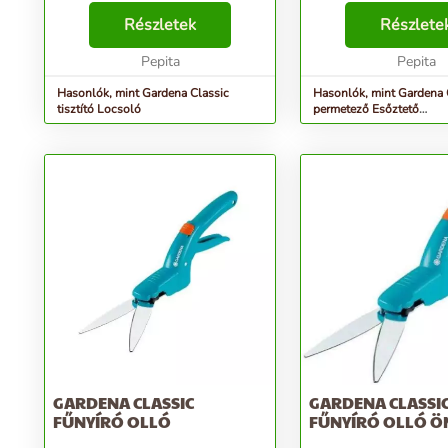
alkalmas a kertben. Innovatív,
GARDENA tömlőelem
beépített fagyvédelmi
Részletek
(cikkszám: 915)
Részlete
technológiával van felszerelve. A
mellékelünk.Kisebb fe
fokozatmentes ví...
Pepita
öntözéséreA GARDENA
Pepita
permetezőesőztetőhöz
Hasonlók, mint Gardena Classic
Hasonlók, mint Gardena 
tisztító Locsoló
permetező Esőztető
gyorscsatlakozóval
GARDENA CLASSIC
GARDENA CLASSI
FŰNYÍRÓ OLLÓ
FŰNYÍRÓ OLLÓ Ö