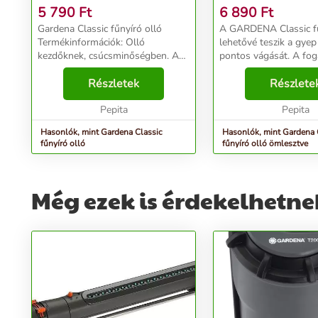
5 790
Ft
6 890
Ft
Gardena Classic fűnyíró olló
A GARDENA Classic fű
Termékinformációk: Olló
lehetővé teszik a gyep
kezdőknek, csúcsminőségben. A
pontos vágását. A fo
pontos fűnyíráshoz készült
ergonómikus alakja e
GARDENA Classic fűnyíró olló
Részletek
vágást tesz lehetővé. 
Részlete
ergonomikus kialakítású nyele
keményített és fényes
egyszerűvé teszi a vágást....
Pepita
horganyzott pengékn
Pepita
köszönhetően a ...
Hasonlók, mint Gardena Classic
Hasonlók, mint Gardena 
fűnyíró olló
fűnyíró olló ömlesztve
Még ezek is érdekelhetne