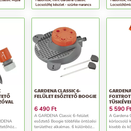
Classic Aqua
Hasonlók, mint Gardena Classic
Hasonlók, mi
Locsolófej készlet - szürke-narancs
Locsolótöml
C
GARDENA CLASSIC 6-
GARDENA
TETŐ
FELÜLET ESŐZTETŐ BOOGIE
FOXTROT
ZÓVAL
TÜSKÉVE
6 490
Ft
5 590
F
A GARDENA Classic 6-felület
A Gardena C
ARDENA
esőztető Boogie többféle öntözési
körlocsoló 
ztetőhöz
területhez alkalmas. 6 különböző
kisebb és k