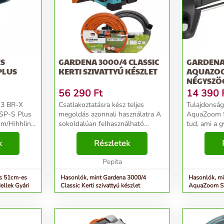
ES
GARDENA 3000/4 CLASSIC
GARDENA
PLUS
KERTI SZIVATTYÚ KÉSZLET
AQUAZOO
NÉGYSZÖ
56 290
Ft
14 390
13 BR-X
Csatlakoztatásra kész teljes
Tulajdonságok: A G
 SP-S Plus
megoldás azonnali használatra A
AquaZoom S
m/Hihhline/Highline
sokoldalúan felhasználható
tud, ami a 
kompakt GARDENA 3000/4 kerti
öntözéséhe
k
szivattyú optimális alapmodell.
Részletek
m2 nagyságú
...
Szívó- és nyomóerejének
használható
köszönhetően ideális önt...
Pepita
pontosan ön
megakadályo
és 51cm-es
Hasonlók, mint Gardena 3000/4
Hasonlók, mi
ellek Gyári
Classic Kerti szivattyú készlet
AquaZoom S 