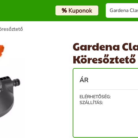
%
Kuponok
öresőztető
Gardena Cl
Köresőztető
ÁR
ELÉRHETŐSÉG:
SZÁLLÍTÁS: