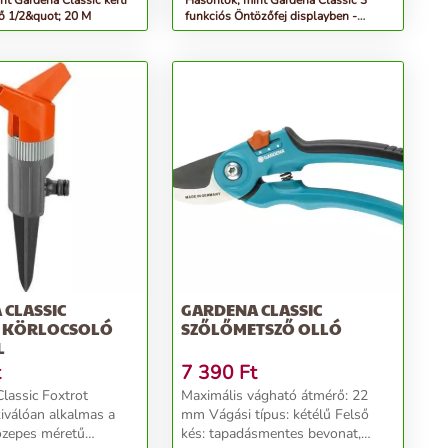
nt Gardena Classic kerti
Hasonlók, mint Gardena Classic 3
ő 1/2&quot; 20 M
funkciós Öntözőfej displayben -
szürke-narancs
 CLASSIC
GARDENA CLASSIC
 KÖRLOCSOLÓ
SZŐLŐMETSZŐ OLLÓ
L
t
7 390
Ft
lassic Foxtrot
Maximális vágható átmérő: 22
kiválóan alkalmas a
mm Vágási típus: kétélű Felső
özepes méretű
kés: tapadásmentes bevonat,