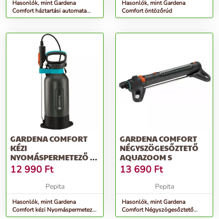
Hasonlók, mint Gardena
Hasonlók, mint Gardena
Comfort háztartási automata
Comfort öntözőrúd
szivattyú 4000/5E
GARDENA COMFORT
GARDENA COMFORT
KÉZI
NÉGYSZÖGESŐZTETŐ
NYOMÁSPERMETEZŐ 5L
AQUAZOOM S
- SZÜRKE
12 990
Ft
13 690
Ft
Pepita
Pepita
Hasonlók, mint Gardena
Hasonlók, mint Gardena
Comfort kézi Nyomáspermetező
Comfort Négyszögesőztető
5l - szürke
AquaZoom S