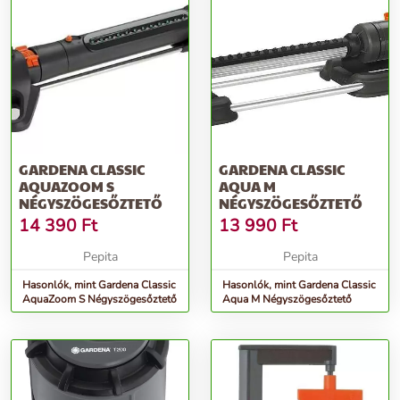
GARDENA CLASSIC
GARDENA CLASSIC
AQUAZOOM S
AQUA M
NÉGYSZÖGESŐZTETŐ
NÉGYSZÖGESŐZTETŐ
14 390
Ft
13 990
Ft
Pepita
Pepita
Hasonlók, mint Gardena Classic
Hasonlók, mint Gardena Classic
AquaZoom S Négyszögesőztető
Aqua M Négyszögesőztető