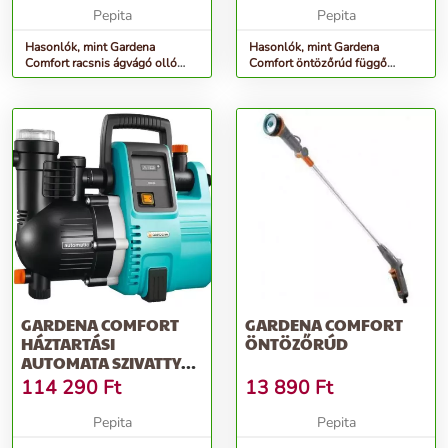
Pepita
Pepita
Hasonlók, mint Gardena
Hasonlók, mint Gardena
Comfort racsnis ágvágó olló
Comfort öntözőrúd függő
SmartCut
kaspókhoz
GARDENA COMFORT
GARDENA COMFORT
HÁZTARTÁSI
ÖNTÖZŐRÚD
AUTOMATA SZIVATTYÚ
4000/5E
114 290
Ft
13 890
Ft
Pepita
Pepita