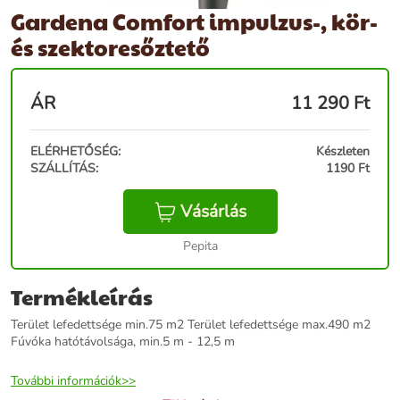
Gardena Comfort impulzus-, kör-
és szektoresőztető
ÁR
11 290
Ft
ELÉRHETŐSÉG:
Készleten
SZÁLLÍTÁS:
1190 Ft
Vásárlás
Pepita
Termékleírás
Terület lefedettsége min.75 m2 Terület lefedettsége max.490 m2
Fúvóka hatótávolsága, min.5 m - 12,5 m
További információk>>