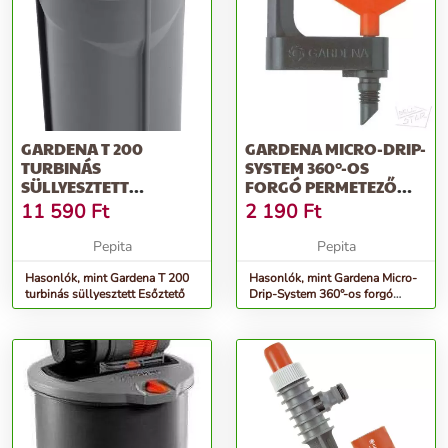
GARDENA T 200
GARDENA MICRO-DRIP-
TURBINÁS
SYSTEM 360°-OS
SÜLLYESZTETT
FORGÓ PERMETEZŐ
ESŐZTETŐ
ESŐZTETŐ 2 DB
11 590
Ft
2 190
Ft
Pepita
Pepita
Hasonlók, mint Gardena T 200
Hasonlók, mint Gardena Micro-
turbinás süllyesztett Esőztető
Drip-System 360°-os forgó
permetező Esőztető 2 db