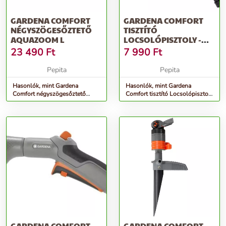
GARDENA COMFORT
GARDENA COMFORT
NÉGYSZÖGESŐZTETŐ
TISZTÍTÓ
AQUAZOOM L
LOCSOLÓPISZTOLY -
SZÜRKE-NARANCS
23 490
Ft
7 990
Ft
Pepita
Pepita
Hasonlók, mint Gardena
Hasonlók, mint Gardena
Comfort négyszögesőztető
Comfort tisztító Locsolópisztoly
AquaZoom L
- szürke-narancs
GARDENA COMFORT
GARDENA COMFORT