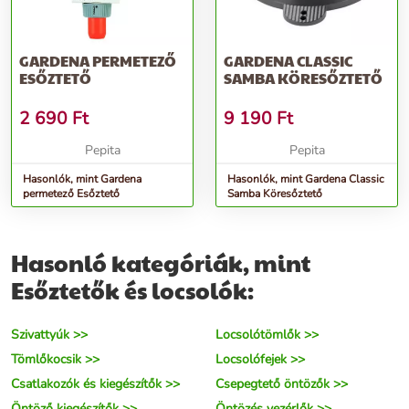
GARDENA PERMETEZŐ
GARDENA CLASSIC
ESŐZTETŐ
SAMBA KÖRESŐZTETŐ
2 690
Ft
9 190
Ft
Pepita
Pepita
Hasonlók, mint Gardena
Hasonlók, mint Gardena Classic
permetező Esőztető
Samba Köresőztető
Hasonló kategóriák, mint
Esőztetők és locsolók:
Szivattyúk >>
Locsolótömlők >>
Tömlőkocsik >>
Locsolófejek >>
Csatlakozók és kiegészítők >>
Csepegtető öntözők >>
Öntöző kiegészítők >>
Öntözés vezérlők >>