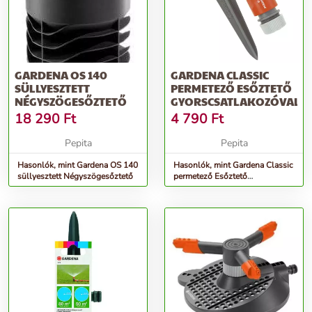
GARDENA OS 140
GARDENA CLASSIC
SÜLLYESZTETT
PERMETEZŐ ESŐZTETŐ
NÉGYSZÖGESŐZTETŐ
GYORSCSATLAKOZÓVAL
18 290
Ft
4 790
Ft
Pepita
Pepita
Hasonlók, mint Gardena OS 140
Hasonlók, mint Gardena Classic
süllyesztett Négyszögesőztető
permetező Esőztető
gyorscsatlakozóval