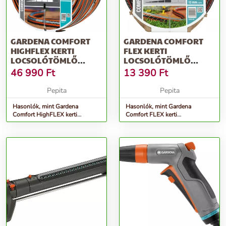
GARDENA COMFORT
GARDENA COMFORT
HIGHFLEX KERTI
FLEX KERTI
LOCSOLÓTÖMLŐ
LOCSOLÓTÖMLŐ
3/4&QUOT; 50 M
1/2&QUOT; 20 M
46 990
Ft
13 390
Ft
Pepita
Pepita
Hasonlók, mint Gardena
Hasonlók, mint Gardena
Comfort HighFLEX kerti
Comfort FLEX kerti
Locsolótömlő 3/4&quot; 50 M
Locsolótömlő 1/2&quot; 20 M