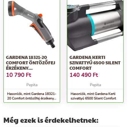
GARDENA 18321-20
GARDENA KERTI
COMFORT ÖNTÖZŐFEJ
SZIVATTYÚ 6500 SILENT
ÉRZÉKENY
COMFORT
NÖVÉNYEKHEZ
10 790
Ft
140 490
Ft
Pepita
Pepita
Hasonlók, mint Gardena 18321-
Hasonlók, mint Gardena Kerti
20 Comfort öntözőfej érzékeny
szivattyú 6500 Silent Comfort
növényekhez
Még ezek is érdekelhetnek: