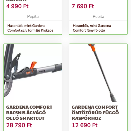
4 990
Ft
7 690
Ft
Pepita
Pepita
Hasonlók, mint Gardena
Hasonlók, mint Gardena
Comfort szív formájú Kiskapa
Comfort fűnyíró olló
GARDENA COMFORT
GARDENA COMFORT
RACSNIS ÁGVÁGÓ
ÖNTÖZŐRÚD FÜGGŐ
OLLÓ SMARTCUT
KASPÓKHOZ
28 790
Ft
12 690
Ft