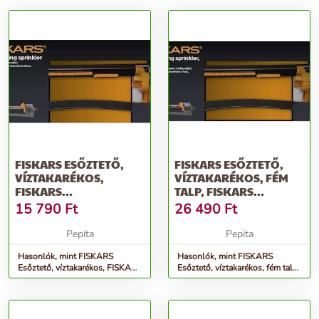
FISKARS ESŐZTETŐ,
FISKARS ESŐZTETŐ,
VÍZTAKARÉKOS,
VÍZTAKARÉKOS, FÉM
FISKARS
TALP, FISKARS
&QUOT;COMFORT&QUOT;
&QUOT;COMFORT&QUOT;
15 790
Ft
26 490
Ft
Pepita
Pepita
Hasonlók, mint FISKARS
Hasonlók, mint FISKARS
Esőztető, víztakarékos, FISKARS
Esőztető, víztakarékos, fém talp,
&quot;Comfort&quot;
FISKARS &quot;Comfort&quot;