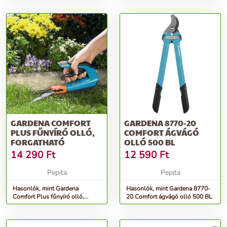
GARDENA COMFORT
GARDENA 8770-20
PLUS FŰNYÍRÓ OLLÓ,
COMFORT ÁGVÁGÓ
FORGATHATÓ
OLLÓ 500 BL
14 290
Ft
12 590
Ft
Pepita
Pepita
Hasonlók, mint Gardena
Hasonlók, mint Gardena 8770-
Comfort Plus fűnyíró olló,
20 Comfort ágvágó olló 500 BL
forgatható