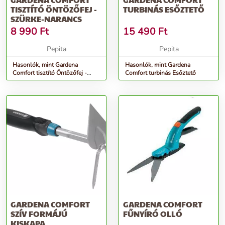
TISZTÍTÓ ÖNTÖZŐFEJ -
TURBINÁS ESŐZTETŐ
SZÜRKE-NARANCS
8 990
Ft
15 490
Ft
Pepita
Pepita
Hasonlók, mint Gardena
Hasonlók, mint Gardena
Comfort tisztító Öntözőfej -
Comfort turbinás Esőztető
szürke-narancs
GARDENA COMFORT
GARDENA COMFORT
SZÍV FORMÁJÚ
FŰNYÍRÓ OLLÓ
KISKAPA