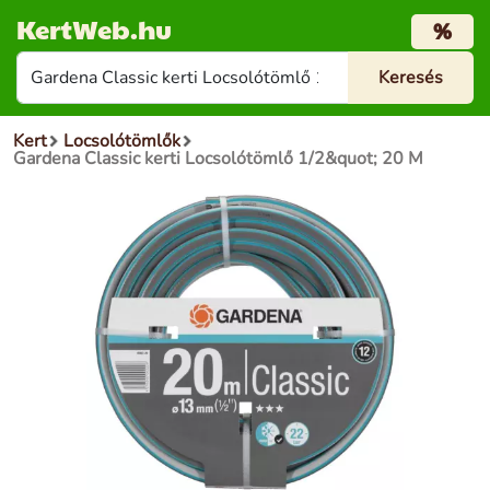
KertWeb.hu
%
Kert
Locsolótömlők
Gardena Classic kerti Locsolótömlő 1/2&quot; 20 M