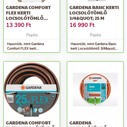
GARDENA COMFORT
GARDENA BASIC KERTI
FLEX KERTI
LOCSOLÓTÖMLŐ
LOCSOLÓTÖMLŐ
3/4&QUOT; 25 M
1/2&QUOT; 20 M
13 390
Ft
16 990
Ft
Pepita
Pepita
Hasonlók, mint Gardena
Hasonlók, mint Gardena Basic
Comfort FLEX kerti
kerti Locsolótömlő 3/4&quot;
Locsolótömlő 1/2&quot; 20 M
25 M
GARDENA COMFORT
GARDENA