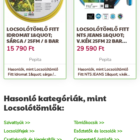
LOCSOLÓTÖMLŐ FITT
LOCSOLÓTÖMLŐ FITT
IDROMAT 1&QUOT;
NTS JEANS 1&QUOT;
SÁRGA / 25FM / 8 BAR
V.KÉK 25FM 22 BAR
CSAVARODÁSMENTES
15 790
Ft
29 590
Ft
Pepita
Pepita
Hasonlók, mint Locsolótömlő
Hasonlók, mint Locsolótömlő
Fitt Idromat 1&quot; sárga /
Fitt NTS JEANS 1&quot; v.kék
25fm / 8 bar
25fm 22 bar csavarodásmentes
Hasonló kategóriák, mint
Locsolótömlők:
Szivattyúk >>
Tömlőkocsik >>
Locsolófejek >>
Esőztetők és locsolók >>
Csatlakozók és kiegészítők >>
Csepegtető öntözők >>