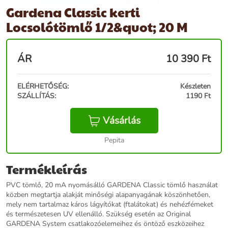
Gardena Classic kerti
Locsolótömlő 1/2&quot; 20 M
ÁR
10 390
Ft
ELÉRHETŐSÉG:
Készleten
SZÁLLÍTÁS:
1190 Ft
Vásárlás
Pepita
Termékleírás
PVC tömlő, 20 mA nyomásálló GARDENA Classic tömlő használat
közben megtartja alakját minőségi alapanyagának köszönhetően,
mely nem tartalmaz káros lágyítókat (ftalátokat) és nehézfémeket
és természetesen UV ellenálló. Szükség esetén az Original
GARDENA System csatlakozóelemeihez és öntöző eszközeihez