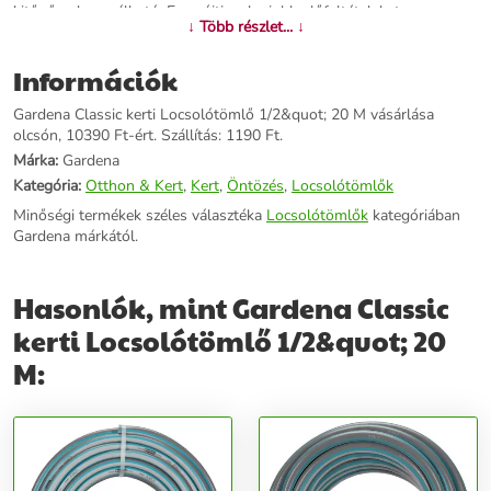
kitűnően használható. Ez nyújtja a legjobb előfeltételeket az
↓ Több részlet... ↓
egyszerű és sokoldalú felhasználáshoz a kertben. Repesztő nyomás
22 bar. A GARDENA rendeltetésszerű használat esetén 12 éves
Információk
szavatosságot ad rá.Kiváló minőségű szövetSzövetének
köszönhetően a tömlő nyomásálló és alaktartó.Minőségi tömlő, 22
Gardena Classic kerti Locsolótömlő 1/2&quot; 20 M vásárlása
bar nyomásig megfelelőA PVC Classic tömlő minőségi anyagból
olcsón, 10390 Ft-ért. Szállítás: 1190 Ft.
készül, 22 bar nyomásig ellenálló.
Márka:
Gardena
További információk>>
Kategória:
Otthon & Kert
,
Kert
,
Öntözés
,
Locsolótömlők
Minőségi termékek széles választéka
Locsolótömlők
kategóriában
Gardena márkától.
Hasonlók, mint Gardena Classic
kerti Locsolótömlő 1/2&quot; 20
M: