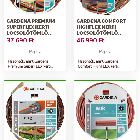
GARDENA PREMIUM
GARDENA COMFORT
SUPERFLEX KERTI
HIGHFLEX KERTI
LOCSOLÓTÖMLŐ
LOCSOLÓTÖMLŐ
3/4&QUOT; 25 M
3/4&QUOT; 50 M
37 690
Ft
46 990
Ft
Pepita
Pepita
Hasonlók, mint Gardena
Hasonlók, mint Gardena
Premium SuperFLEX kerti
Comfort HighFLEX kerti
Locsolótömlő 3/4&quot; 25 M
Locsolótömlő 3/4&quot; 50 M