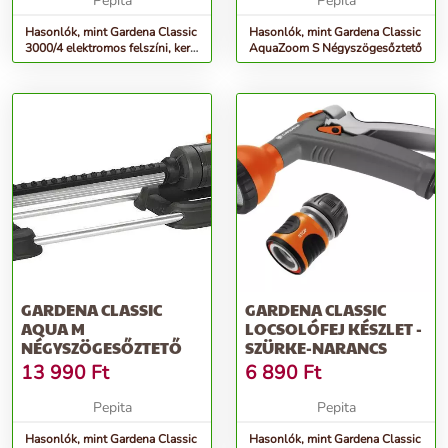
Pepita
Pepita
Hasonlók, mint Gardena Classic
Hasonlók, mint Gardena Classic
3000/4 elektromos felszíni, kerti
AquaZoom S Négyszögesőztető
vízszivattyú, 6...
GARDENA CLASSIC
GARDENA CLASSIC
AQUA M
LOCSOLÓFEJ KÉSZLET -
NÉGYSZÖGESŐZTETŐ
SZÜRKE-NARANCS
13 990
Ft
6 890
Ft
Pepita
Pepita
Hasonlók, mint Gardena Classic
Hasonlók, mint Gardena Classic