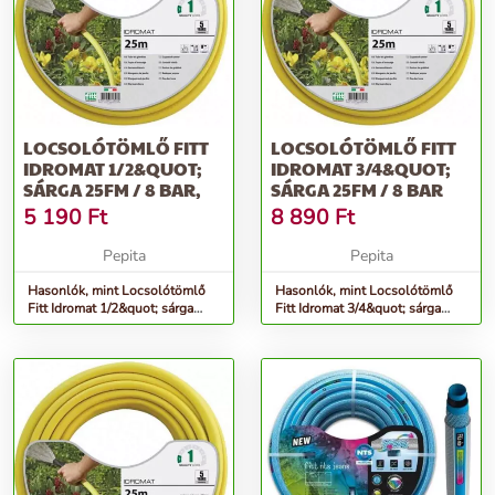
LOCSOLÓTÖMLŐ FITT
LOCSOLÓTÖMLŐ FITT
IDROMAT 1/2&QUOT;
IDROMAT 3/4&QUOT;
SÁRGA 25FM / 8 BAR,
SÁRGA 25FM / 8 BAR
5 190
Ft
8 890
Ft
Pepita
Pepita
Hasonlók, mint Locsolótömlő
Hasonlók, mint Locsolótömlő
Fitt Idromat 1/2&quot; sárga
Fitt Idromat 3/4&quot; sárga
25fm / 8 bar,
25fm / 8 bar