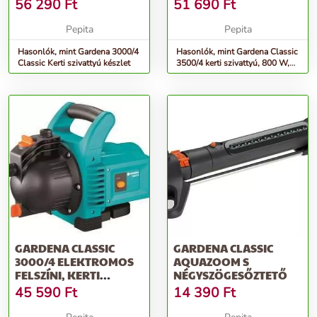
3600 L/H, 4.1 BAR
56 290
Ft
51 690
Ft
Pepita
Pepita
Hasonlók, mint Gardena 3000/4
Hasonlók, mint Gardena Classic
Classic Kerti szivattyú készlet
3500/4 kerti szivattyú, 800 W,
3600 l/h, 4.1 Bar
GARDENA CLASSIC
GARDENA CLASSIC
3000/4 ELEKTROMOS
AQUAZOOM S
FELSZÍNI, KERTI
NÉGYSZÖGESŐZTETŐ
VÍZSZIVATTYÚ, 6...
45 590
Ft
14 390
Ft