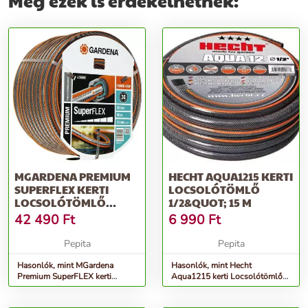
Még ezek is érdekelhetnek:
MGARDENA PREMIUM
HECHT AQUA1215 KERTI
SUPERFLEX KERTI
LOCSOLÓTÖMLŐ
LOCSOLÓTÖMLŐ
1/2&QUOT; 15 M
1/2&QUOT; 50 M
42 490
Ft
6 990
Ft
Pepita
Pepita
Hasonlók, mint MGardena
Hasonlók, mint Hecht
Premium SuperFLEX kerti
Aqua1215 kerti Locsolótömlő
Locsolótömlő 1/2&quot; 50 M
1/2&quot; 15 M