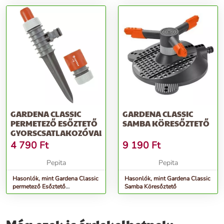
GARDENA CLASSIC
GARDENA CLASSIC
PERMETEZŐ ESŐZTETŐ
SAMBA KÖRESŐZTETŐ
GYORSCSATLAKOZÓVAL
4 790
Ft
9 190
Ft
Pepita
Pepita
Hasonlók, mint Gardena Classic
Hasonlók, mint Gardena Classic
permetező Esőztető
Samba Köresőztető
gyorscsatlakozóval