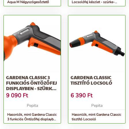
Aqua M Négyszögesőztető
Locsolófej készlet - szürke-
narancs
GARDENA CLASSIC 3
GARDENA CLASSIC
FUNKCIÓS ÖNTÖZŐFEJ
TISZTÍTÓ LOCSOLÓ
DISPLAYBEN - SZÜRKE-
NARANCS
9 090
Ft
6 390
Ft
Pepita
Pepita
Hasonlók, mint Gardena Classic
Hasonlók, mint Gardena Classic
3 funkciós Öntözőfej displayben
tisztító Locsoló
- szürke-narancs