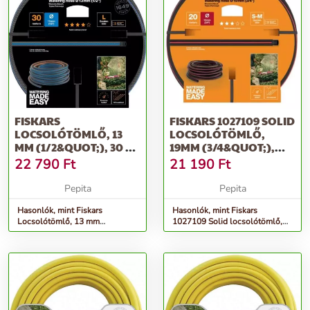
FISKARS
FISKARS 1027109 SOLID
LOCSOLÓTÖMLŐ, 13
LOCSOLÓTÖMLŐ,
MM (1/2&QUOT;), 30 M
19MM (3/4&QUOT;),
Q4
20M
22 790
Ft
21 190
Ft
Pepita
Pepita
Hasonlók, mint Fiskars
Hasonlók, mint Fiskars
Locsolótömlő, 13 mm
1027109 Solid locsolótömlő,
(1/2&quot;), 30 m Q4
19mm (3/4&quot;), 20m