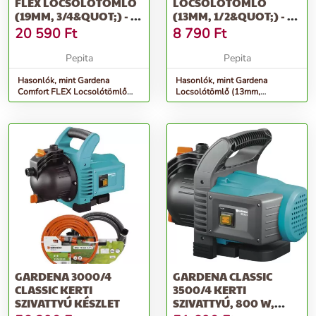
FLEX LOCSOLÓTÖMLŐ
LOCSOLÓTÖMLŐ
(19MM, 3/4&QUOT;) - 25
(13MM, 1/2&QUOT;) - 20
MÉTER
MÉTER
20 590
Ft
8 790
Ft
Pepita
Pepita
Hasonlók, mint Gardena
Hasonlók, mint Gardena
Comfort FLEX Locsolótömlő
Locsolótömlő (13mm,
(19mm, 3/4&quot;) - 25 méter
1/2&quot;) - 20 méter
GARDENA 3000/4
GARDENA CLASSIC
CLASSIC KERTI
3500/4 KERTI
SZIVATTYÚ KÉSZLET
SZIVATTYÚ, 800 W,