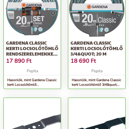
GARDENA CLASSIC
GARDENA CLASSIC
KERTI LOCSOLÓTÖMLŐ
KERTI LOCSOLÓTÖMLŐ
RENDSZERELEMEKKEL
3/4&QUOT; 20 M
1/2&QUOT; 20 M
17 890
Ft
18 690
Ft
Pepita
Pepita
Hasonlók, mint Gardena Classic
Hasonlók, mint Gardena Classic
kerti Locsolótömlő
kerti Locsolótömlő 3/4&quot;
rendszerelemekkel 1/2&quot; 20
20 M
M