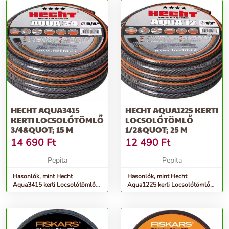
HECHT AQUA3415
HECHT AQUA1225 KERTI
KERTI LOCSOLÓTÖMLŐ
LOCSOLÓTÖMLŐ
3/4&QUOT; 15 M
1/2&QUOT; 25 M
14 690
Ft
12 490
Ft
Pepita
Pepita
Hasonlók, mint Hecht
Hasonlók, mint Hecht
Aqua3415 kerti Locsolótömlő
Aqua1225 kerti Locsolótömlő
3/4&quot; 15 M
1/2&quot; 25 M