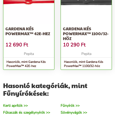
GARDENA KÉS
GARDENA KÉS
POWERMAX™ 42E-HEZ
POWERMAX™ 1100/32-
HÖZ
12 690
Ft
10 290
Ft
Pepita
Pepita
Hasonlók, mint Gardena Kés
Hasonlók, mint Gardena Kés
PowerMax™ 42E-hez
PowerMax™ 1100/32-höz
Hasonló kategóriák, mint
Fűnyírókések:
Kerti aprítók >>
Fűnyírók >>
Fűkaszák és szegélynyírók >>
Sövényvágók >>