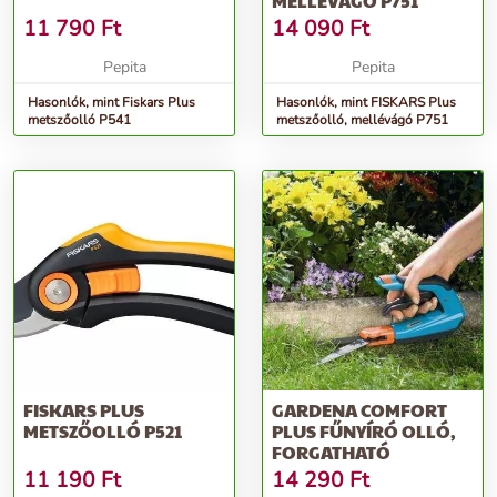
MELLÉVÁGÓ P751
11 790
Ft
14 090
Ft
Pepita
Pepita
Hasonlók, mint Fiskars Plus
Hasonlók, mint FISKARS Plus
metszőolló P541
metszőolló, mellévágó P751
FISKARS PLUS
GARDENA COMFORT
METSZŐOLLÓ P521
PLUS FŰNYÍRÓ OLLÓ,
FORGATHATÓ
11 190
Ft
14 290
Ft