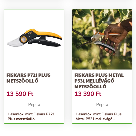
tisztító
1/2&quot; 20m, Fekete-Sárga
FISKARS P721 PLUS
FISKARS PLUS METAL
METSZŐOLLÓ
P531 MELLÉVÁGÓ
METSZŐOLLÓ
13 590
Ft
13 390
Ft
Pepita
Pepita
Hasonlók, mint Fiskars P721
Hasonlók, mint Fiskars Plus
Plus metszőolló
Metal P531 mellévágó
metszőolló