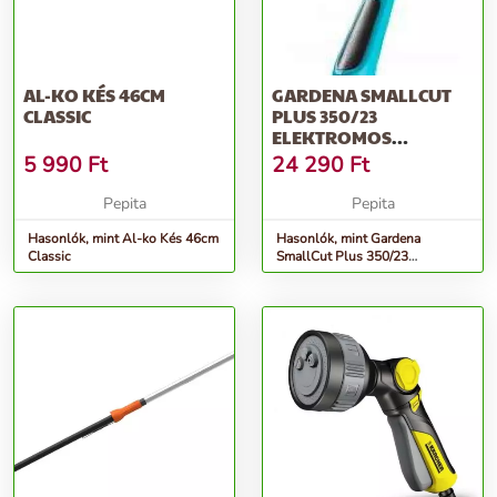
AL-KO KÉS 46CM
GARDENA SMALLCUT
CLASSIC
PLUS 350/23
ELEKTROMOS
FŰSZEGÉLYNYÍRÓ
5 990
Ft
24 290
Ft
Pepita
Pepita
Hasonlók, mint Al-ko Kés 46cm
Hasonlók, mint Gardena
Classic
SmallCut Plus 350/23
Elektromos fűszegélynyíró