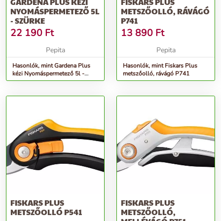
GARDENA PLUS KÉZI
FISKARS PLUS
NYOMÁSPERMETEZŐ 5L
METSZŐOLLÓ, RÁVÁGÓ
- SZÜRKE
P741
22 190
Ft
13 890
Ft
Pepita
Pepita
Hasonlók, mint Gardena Plus
Hasonlók, mint Fiskars Plus
kézi Nyomáspermetező 5l -
metszőolló, rávágó P741
szürke
FISKARS PLUS
FISKARS PLUS
METSZŐOLLÓ P541
METSZŐOLLÓ,