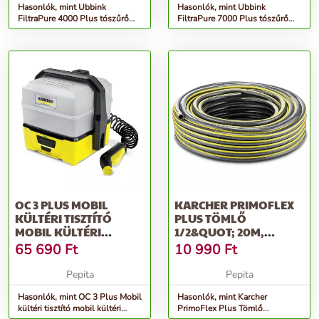
Hasonlók, mint Ubbink
Hasonlók, mint Ubbink
FiltraPure 4000 Plus tószűrő
FiltraPure 7000 Plus tószűrő
szett 26 L 1355971
szett 37 L 1355972
OC 3 PLUS MOBIL
KARCHER PRIMOFLEX
KÜLTÉRI TISZTÍTÓ
PLUS TÖMLŐ
MOBIL KÜLTÉRI
1/2&QUOT; 20M,
TISZTÍTÓ
FEKETE-SÁRGA
65 690
Ft
10 990
Ft
Pepita
Pepita
Hasonlók, mint OC 3 Plus Mobil
Hasonlók, mint Karcher
kültéri tisztító mobil kültéri
PrimoFlex Plus Tömlő