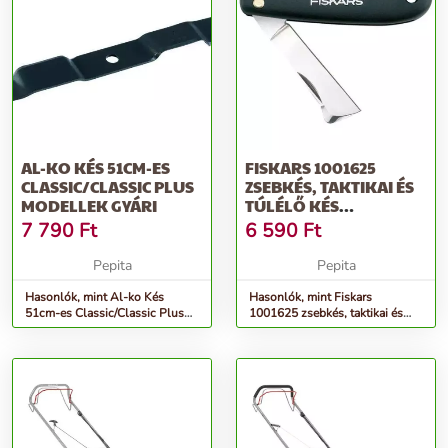
AL-KO KÉS 51CM-ES
FISKARS 1001625
CLASSIC/CLASSIC PLUS
ZSEBKÉS, TAKTIKAI ÉS
MODELLEK GYÁRI
TÚLÉLŐ KÉS
ÖSSZECSUKHATÓ KÉS
7 790
Ft
6 590
Ft
Pepita
Pepita
Hasonlók, mint Al-ko Kés
Hasonlók, mint Fiskars
51cm-es Classic/Classic Plus
1001625 zsebkés, taktikai és
modellek Gyári
túlélő kés Összecsukható kés