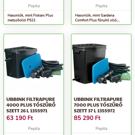
Pepita
Pepita
Hasonlók, mint Fiskars Plus
Hasonlók, mint Gardena
metszőolló P521
Comfort Plus fűnyíró olló,
forgatható
UBBINK FILTRAPURE
UBBINK FILTRAPURE
4000 PLUS TÓSZŰRŐ
7000 PLUS TÓSZŰRŐ
SZETT 26 L 1355971
SZETT 37 L 1355972
63 190
Ft
85 290
Ft
Pepita
Pepita