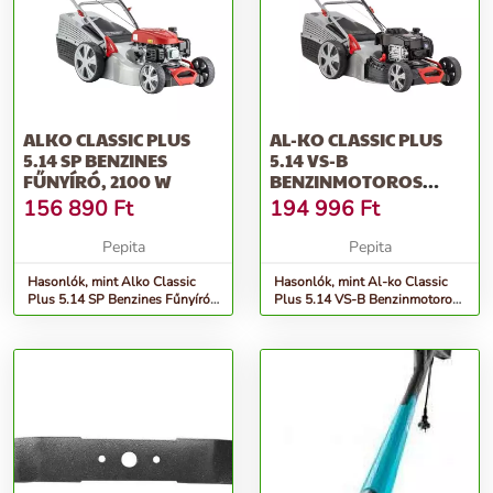
ALKO CLASSIC PLUS
AL-KO CLASSIC PLUS
5.14 SP BENZINES
5.14 VS-B
FŰNYÍRÓ, 2100 W
BENZINMOTOROS
ÖNJÁRÓ FŰGYŰJTŐS
156 890
Ft
194 996
Ft
FŰNYÍ...
Pepita
Pepita
Hasonlók, mint Alko Classic
Hasonlók, mint Al-ko Classic
Plus 5.14 SP Benzines Fűnyíró,
Plus 5.14 VS-B Benzinmotoros
2100 W
önjáró fűgyűjtős fűnyí...