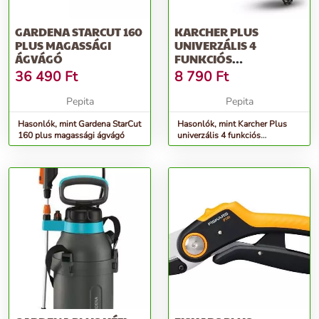
GARDENA STARCUT 160
KARCHER PLUS
PLUS MAGASSÁGI
UNIVERZÁLIS 4
ÁGVÁGÓ
FUNKCIÓS
LOCSOLÓPISZTOLY -
36 490
Ft
8 790
Ft
FEKETE-SÁRGA
Pepita
Pepita
Hasonlók, mint Gardena StarCut
Hasonlók, mint Karcher Plus
160 plus magassági ágvágó
univerzális 4 funkciós
Locsolópisztoly - fekete-sárga