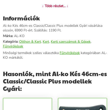
További információk>>
↓ Több részlet... ↓
Információk
Al-ko Kés 46cm-es Classic/Classic Plus modellek Gyári vásárlása
olcsón, 6990 Ft-ért. Szállítás: 1190 Ft.
Márka:
AL-KO
Kategória:
Otthon & Kert
,
Kert
,
Kerti szerszámok & Gépek
,
Fűnyírókések
Minőségi termékek széles választéka
Fűnyírókések
kategóriában AL-
KO márkától.
Hasonlók, mint Al-ko Kés 46cm-es
Classic/Classic Plus modellek
Gyári: